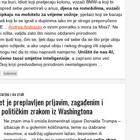
a buri, idioti koji pretjecaju kolonu, vozači BMW-a koji bi
spred sebe penetrirali u anus,
djeca na romobilima, vozači
tipkaju na mobitelu za vrijeme vožnje
, pješaci koji se bacaju
udi koji bi se igrali s dupinima iako im je strogo preporučeno
ADE…
Andrea Andrassy
o svom povratku s mora za Miss7: Ne
 ništa, valjda zato što nismo obdareni prirodnom
m ljudi koji, čini se, ljeti daju sve od sebe da se što prije ubiju
ajno ozlijede, a ako usput ubiju i nekog drugog i/ili zapale
mogu reć da to nisu napravili namjerno.
Uništit će nas AI,
 ćemo taoci umjetne inteligencije
, a zapravo smo već
čkoj krizi predvođenoj prirodnom neinteligencijom …
kolumne
carinu i na zrak
et je preplavljen prljavim, zagađenim i
 političkim zrakom iz Washingtona
Ne znam ima li smisla komentirati izjave Donalda Trumpa –
izbacuje ih u golemim količinama, teme su izabrane
nasumce, a sadržaj uglavnom lažan, besmislen ili
proturječan – ali bilo mi je simpatično
kad se srdio zbog