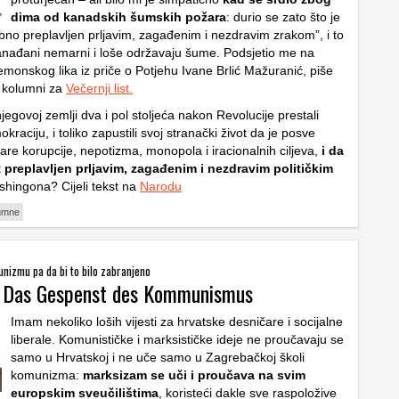
dima od kanadskih šumskih požara
: durio se zato što je
no preplavljen prljavim, zagađenim i nezdravim zrakom”, i to
anađani nemarni i loše održavaju šume. Podsjetio me na
monskog lika iz priče o Potjehu Ivane Brlić Mažuranić, piše
 kolumni za
Večernji list.
njegovoj zemlji dva i pol stoljeća nakon Revolucije prestali
kraciju, i toliko zapustili svoj stranački život da je posve
are korupcije, nepotizma, monopola i iracionalnih ciljeva,
i da
jet preplavljen prljavim, zagađenim i nezdravim političkim
shingona? Cijeli tekst na
Narodu
umne
nizmu pa da bi to bilo zabranjeno
: Das Gespenst des Kommunismus
Imam nekoliko loših vijesti za hrvatske desničare i socijalne
liberale. Komunističke i marksističke ideje ne proučavaju se
samo u Hrvatskoj i ne uče samo u Zagrebačkoj školi
komunizma:
marksizam se uči i proučava na svim
europskim sveučilištima
, koristeći dakle sve raspoložive