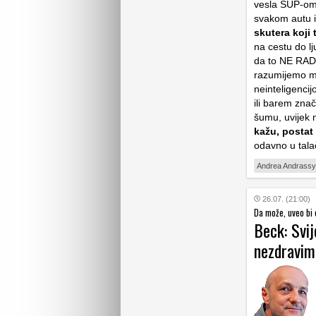
vesla SUP-om n
svakom autu i
skutera koji 
na cestu do lj
da to NE R
razumijemo mi
neinteligencijo
ili barem znač
šumu, uvijek 
kažu, postat
odavno u tala
Andrea Andrassy
26.07. (21:00)
Da može, uveo bi 
Beck: Svij
nezdravim