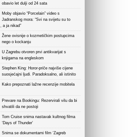
obavio let dulji od 24 sata
Moby objavio “Porcelain” video s
Jadranskog mora: “Svi na svijetu su to
i, a ja nikad”
Žene ovisnije o kozmetičkim postupcima
nego o kockanju
U Zagrebu otvoren prvi antikvarijat s
knjigama na engleskom
Stephen King: Horor-priče najviše cijene
suosjećajni ljudi. Paradoksalno, ali istinito
Kako prepoznati lažne recenzije mobitela
Prevare na Bookingu: Rezervirali vilu da bi
shvatili da ne postoji
Tom Cruise snima nastavak kultnog filma
‘Days of Thunder’
Snima se dokumentarni film ‘Zagreb