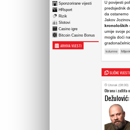
U povijesti pol
Sponzorirane vijesti
predsjednik d
HRsport
da ostanemo ro
Rizik
Jakov Jozinovi
Slotovi
kronoloških 
Casino igre
umije svoje po
Bitcoin Casino Bonus
mogla doći n
gradonačelni
ARHIVA VIJESTI
kolumne
Miljen
SLIČNE VIJESTI
Utorak (08:00)
Obrana i zaštita 
Dežulović: