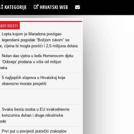
KATEGORIJE
HRVATSKI WEB
LASH VIJESTI
Lopta kojom je Maradona postigao
legendarni pogodak “Božjom rukom” se
e, cijena bi mogla postići i 2,5 milijuna dolara
Nolan dao vjetra u leđa Homerovom djelu:
‘Odiseja’ prodana u više od milijun
raka
5 najljepših slapova u Hrvatskoj koje
obavezno morate posjetiti
Svaka šesta osoba u EU svakodnevno
konzumira duhan i druge nikotinske
vode
Prvi put u povijesti putnički zrakoplov