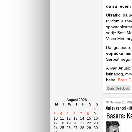
da su rečeni
Ukratko, da u
uvidom u spec
spavaonicama 
serije Best M
Visco Memory
Da, gospodo,
vojničke mem
Serbia” nego 
A Ivan Anušić
istinabog, mrv
beba.
Boris D
Boris Dežulović
August 2026
Nedjelja (15:00)
M
T
W
T
F
S
S
Oni su cancel kult
1
2
Basara: K
3
4
5
6
7
8
9
10
11
12
13
14
15
16
17
18
19
20
21
22
23
24
25
26
27
28
29
30