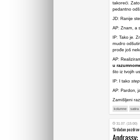
takoreći. Zat
pedantno odšu
JD: Ranije ste
AP: Znam, a s
IP: Tako je. Z
mudro odšutim
prođe još nek
AP: Realizira
u razumnome 
što iz tvojih 
IP: I tako
step
AP: Pardon, ja
Zamišljeni raz
kolumne
satira
31.07. (15:00)
'Srdačan pozdrav i
Andrassy: 