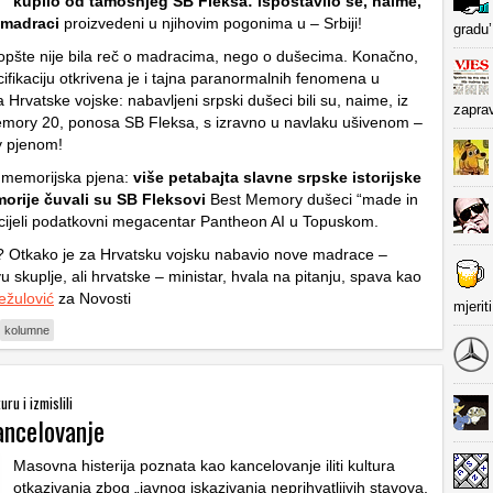
kupilo od tamošnjeg SB Fleksa: ispostavilo se, naime,
 madraci
proizvedeni u njihovim pogonima u – Srbiji!
gradu’
opšte nije bila reč o madracima, nego o dušecima. Konačno,
ifikaciju otkrivena je i tajna paranormalnih fenomena u
Hrvatske vojske: nabavljeni srpski dušeci bili su, naime, iz
zapra
emory 20, ponosa SB Fleksa, s izravno u navlaku ušivenom –
 pjenom!
 memorijska pjena:
više petabajta slavne srpske istorijske
orije čuvali su SB Fleksovi
Best Memory dušeci “made in
cijeli podatkovni megacentar Pantheon AI u Topuskom.
? Otkako je za Hrvatsku vojsku nabavio nove madrace –
u skuplje, ali hrvatske – ministar, hvala na pitanju, spava kao
ežulović
za Novosti
mjerit
kolumne
uru i izmislili
ancelovanje
Masovna histerija poznata kao kancelovanje iliti kultura
otkazivanja zbog „javnog iskazivanja neprihvatljivih stavova,