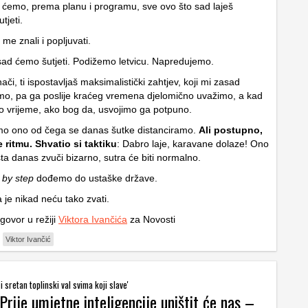
o ćemo, prema planu i programu, sve ovo što sad laješ
tjeti.
 me znali i popljuvati.
ad ćemo šutjeti. Podižemo letvicu. Napredujemo.
nači, ti ispostavljaš maksimalistički zahtjev, koji mi zasad
o, pa ga poslije kraćeg vremena djelomično uvažimo, a kad
o vrijeme, ako bog da, usvojimo ga potpuno.
mo ono od čega se danas šutke distanciramo.
Ali postupno,
ritmu. Shvatio si taktiku
: Dabro laje, karavane dolaze! Ono
usta danas zvuči bizarno, sutra će biti normalno.
 by step
dođemo do ustaške države.
 je nikad neću tako zvati.
govor u režiji
Viktora Ivančića
za Novosti
Viktor Ivančić
 sretan toplinski val svima koji slave'
Prije umjetne inteligencije uništit će nas –