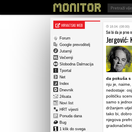
Search
for:
HRVATSKI WEB
18.04. (08:00)
Svi bi da je prvo 
Jergović: 
Forum
Google prevoditelj
Jutarnji
Večernji
Slobodna Dalmacija
Tportal
Net
da pokuša s 
Index
nju je, naime,
Dnevnik
nedostaje: os
političku scen
24sata
samo s jednom 
Novi list
držanjem utjel
HRT vijesti
tako bi, dobro
Ponuda dana
njegova prefr
Bug
gradonačelnic
1 klik do svega