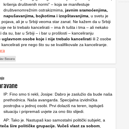
kršenja društvenih normi“ – koja se manifestuje
društvenomrežnim ostrakizmima,
javnim sramoćenjima,
napušavanjima, bojkotima i izopštavanjima
, u svetu je
 pojava, ali je u Srbiji veoma star zanat. Ne kažem da u Srbiji
e ne bi trebalo kancelirati – ima ih tušta i tma – ali nekako
 da su, bar u Srbiji – i bar u prošlosti – kanceliranju
uglavnom osobe koje i nije trebalo kancelirati
ili 2 osobe
o kancelirati pre nego što su se kvalifikovale za kanceliranje.
ara
lav Basara
taju
aravane
IP: Fino smo ti rekli, Josipe: Dabro je zaslužio da bude naša
prethodnica. Naša avangarda. Specijalna izvidnička
postrojba u jednoj osobi. Prvi dolaziš na teren, ispituješ
situaciju i pripremaš uvjete za ono što slijedi.
AP: Tako je. Nastupaš kao samostalni politički subjekt, a
eteča šire političke grupacije. Vučeš vlast za sobom
,