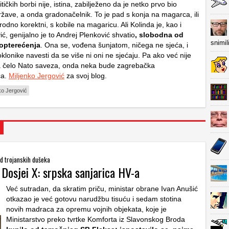
itičkih borbi nije, istina, zabilježeno da je netko prvo bio
ržave, a onda gradonačelnik. To je pad s konja na magarca, ili
dno korektni, s kobile na magaricu. Ali Kolinda je, kao i
ć, genijalno je to Andrej Plenković shvatio
, slobodna od
snimil
opterećenja
. Ona se, vođena šunjatom, ničega ne sjeća, i
klonike navesti da se više ni oni ne sjećaju. Pa ako već nije
a čelo Nato saveza, onda neka bude zagrebačka
ca.
Miljenko Jergović
za svoj blog.
ko Jergović
od trojanskih dušeka
 Dosjei X: srpska sanjarica HV-a
Već sutradan, da skratim priču, ministar obrane Ivan Anušić
otkazao je već gotovu narudžbu tisuću i sedam stotina
novih madraca za opremu vojnih objekata, koje je
Ministarstvo preko tvrtke Komforta iz Slavonskog Broda