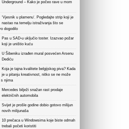
Underground – Kako je počeo rave u mom
‘Vjesnik u plamenu‘. Pogledajte strip koji je
nastao na temelju istraživanja što se
vo dogodilo
Pas u SAD-u uključio toster. Izazvao požar
koji je uništio kuću
U Šibeniku izrađen mural posvećen Arsenu
Dediću
Koja je tajna kvalitete belgijskog piva? Kada
je u pitanju kreativnost, nitko se ne može
i s njima
Mercedes bilježi snažan rast prodaje
električnih automobila
Svijet je prošle godine dobio gotovo milijun
novih milijunaša
10 prečaca u Windowsima koje biste odmah
trebali početi koristiti