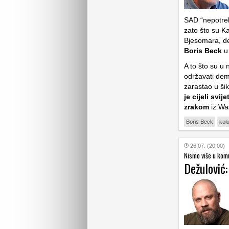
SAD “nepotreb
zato što su K
Bjesomara, de
Boris Beck
u
A to što su u 
održavati demo
zarastao u šik
je cijeli svi
zrakom
iz Wa
Boris Beck
kol
26.07. (20:00)
Nismo više u komu
Dežulović