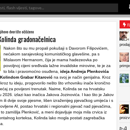
F
njihovo dvorište očišćeno
Kolinda gradonačelnica
prodaj
Nakon što su mu propali pokušaji s Davorom Filipovićem,
nećakom sarajevskog komunističkog glavešine, pa s
Mislavom Hermanom, čija je mama hadezeovka po
povoljnoj cijeni sređivala lažne invalidske mirovine, te je za
primje
to bila i pravomoćno osuđena,
ideja Andreja Plenkovića
Kolindom Grabar Kitarović
na svoj je način genijalna. Kroz
 kroz tu ideju, progovorilo nešto što vrhovniku inače kronično
jećaj za povijesni trenutak. Naime, Kolinda se na hrvatsku
u 2026. izlazi kao inačica Jakova Jozinovića. I kao što je Jakov
ili dvije svoje pjesme, lišen izraženijeg pjevačkog umijeća i s
ovljene AI, postao hrvatski i regionalni pjevač nad pjevačima,
 to zamišlja Plenković, a meni dojavljuje moja mila crvica iz
ontalnog korteksa, Kolinda lako mogla postati zagrebačka
proiz
a.