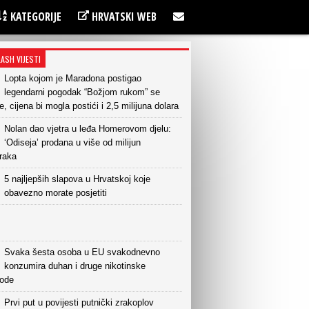
KATEGORIJE
HRVATSKI WEB
LASH VIJESTI
Lopta kojom je Maradona postigao
legendarni pogodak “Božjom rukom” se
e, cijena bi mogla postići i 2,5 milijuna dolara
Nolan dao vjetra u leđa Homerovom djelu:
‘Odiseja’ prodana u više od milijun
raka
5 najljepših slapova u Hrvatskoj koje
obavezno morate posjetiti
Svaka šesta osoba u EU svakodnevno
konzumira duhan i druge nikotinske
vode
Prvi put u povijesti putnički zrakoplov