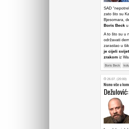
SAD “nepotreb
zato što su K
Bjesomara, de
Boris Beck
u
A to što su u 
održavati demo
zarastao u šik
je cijeli svi
zrakom
iz Wa
Boris Beck
kol
26.07. (20:00)
Nismo više u komu
Dežulović