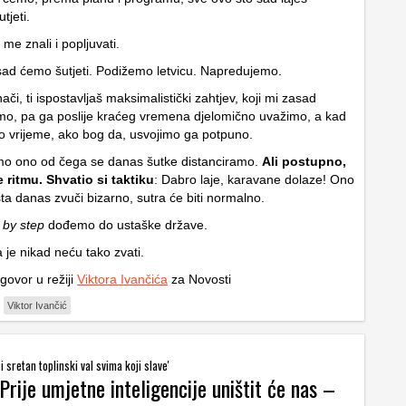
tjeti.
 me znali i popljuvati.
ad ćemo šutjeti. Podižemo letvicu. Napredujemo.
nači, ti ispostavljaš maksimalistički zahtjev, koji mi zasad
o, pa ga poslije kraćeg vremena djelomično uvažimo, a kad
o vrijeme, ako bog da, usvojimo ga potpuno.
mo ono od čega se danas šutke distanciramo.
Ali postupno,
ritmu. Shvatio si taktiku
: Dabro laje, karavane dolaze! Ono
usta danas zvuči bizarno, sutra će biti normalno.
 by step
dođemo do ustaške države.
 je nikad neću tako zvati.
govor u režiji
Viktora Ivančića
za Novosti
Viktor Ivančić
 sretan toplinski val svima koji slave'
Prije umjetne inteligencije uništit će nas –