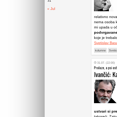
31
« Jul
relativno nova
nema osoba koj
mi upada u oči
podvrgavane 
koje je trebal
Svetislav Bas
kolumne
Svetis
31.07. (22:00)
Prolaze, a psi os
Ivančić: K
ustvari si pr
takoreći. Zat