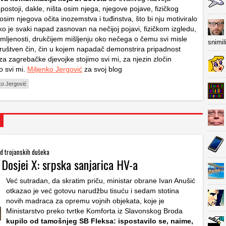
ostoji, dakle, ništa osim njega, njegove pojave, fizičkog
 osim njegova očita inozemstva i tuđinstva, što bi nju motiviralo
o je svaki napad zasnovan na nečijoj pojavi, fizičkom izgledu,
amljenosti, drukčijem mišljenju oko nečega o čemu svi misle
snimil
 društven čin, čin u kojem napadač demonstrira pripadnost
za zagrebačke djevojke stojimo svi mi, za njezin zločin
 svi mi.
Miljenko Jergović
za svoj blog
ko Jergović
od trojanskih dušeka
 Dosjei X: srpska sanjarica HV-a
Već sutradan, da skratim priču, ministar obrane Ivan Anušić
otkazao je već gotovu narudžbu tisuću i sedam stotina
novih madraca za opremu vojnih objekata, koje je
Ministarstvo preko tvrtke Komforta iz Slavonskog Broda
kupilo od tamošnjeg SB Fleksa: ispostavilo se, naime,