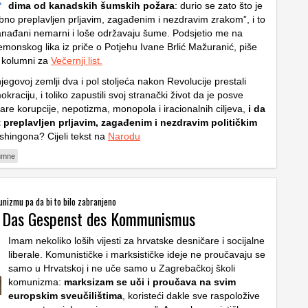
dima od kanadskih šumskih požara
: durio se zato što je
no preplavljen prljavim, zagađenim i nezdravim zrakom”, i to
anađani nemarni i loše održavaju šume. Podsjetio me na
monskog lika iz priče o Potjehu Ivane Brlić Mažuranić, piše
 kolumni za
Večernji list.
njegovoj zemlji dva i pol stoljeća nakon Revolucije prestali
kraciju, i toliko zapustili svoj stranački život da je posve
are korupcije, nepotizma, monopola i iracionalnih ciljeva,
i da
jet preplavljen prljavim, zagađenim i nezdravim političkim
shingona? Cijeli tekst na
Narodu
umne
nizmu pa da bi to bilo zabranjeno
: Das Gespenst des Kommunismus
Imam nekoliko loših vijesti za hrvatske desničare i socijalne
liberale. Komunističke i marksističke ideje ne proučavaju se
samo u Hrvatskoj i ne uče samo u Zagrebačkoj školi
komunizma:
marksizam se uči i proučava na svim
europskim sveučilištima
, koristeći dakle sve raspoložive