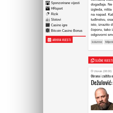
Sponzorirane vijesti
događaja. Ne p
HRsport
izgleda, ništa
Rizik
na napad. Kak
tuđinstvu, os
Slotovi
isto, izrazito
Casino igre
čoporu, tako i
Bitcoin Casino Bonus
odgovorni smo
ARHIVA VIJESTI
kolumne
Miljen
SLIČNE VIJESTI
Utorak (08:00)
Obrana i zaštita 
Dežulović: