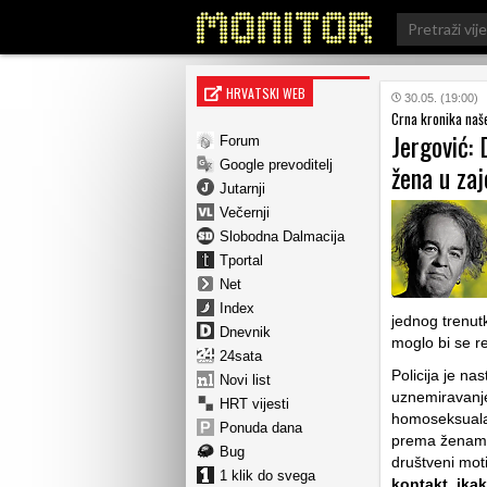
Search
for:
HRVATSKI WEB
30.05. (19:00)
Crna kronika naš
Jergović: 
Forum
Google prevoditelj
žena u zaj
Jutarnji
Večernji
Slobodna Dalmacija
Tportal
Net
Index
jednog trenut
Dnevnik
moglo bi se r
24sata
Policija je n
Novi list
uznemiravanje,
HRT vijesti
homoseksualac
Ponuda dana
prema ženama.
Bug
društveni mot
1 klik do svega
kontakt, ika