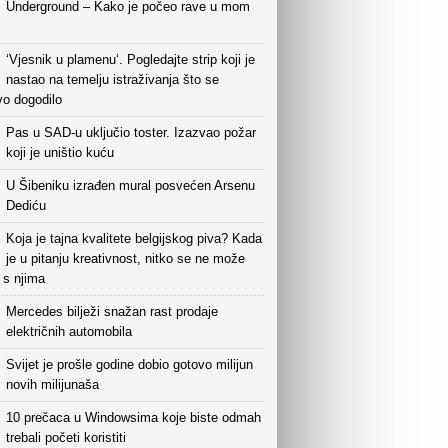
Underground – Kako je počeo rave u mom
‘Vjesnik u plamenu‘. Pogledajte strip koji je
nastao na temelju istraživanja što se
vo dogodilo
Pas u SAD-u uključio toster. Izazvao požar
koji je uništio kuću
U Šibeniku izrađen mural posvećen Arsenu
Dediću
Koja je tajna kvalitete belgijskog piva? Kada
je u pitanju kreativnost, nitko se ne može
i s njima
Mercedes bilježi snažan rast prodaje
električnih automobila
Svijet je prošle godine dobio gotovo milijun
novih milijunaša
10 prečaca u Windowsima koje biste odmah
trebali početi koristiti