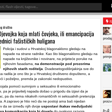
F
eg društva
Djevojka koja mlati čovjeka, ili emancipacija
ednici fašističkih huligana
prodaj
Policija i sudovi u Hrvatskoj blagonaklono gledaju na
napade na strane radnike. Kao što blagonaklono gledaju na
primje
napade na književnike i novinare, na prijeteće poruke na
njihovim fasadama,
na demonstracije pod prozorima
njihovih starih roditelja
. Dvadesetogodišnjakinja sve do
ka radila je ono što je u Hrvatskoj društveno dopušteno, a
eći i poželjno, premda je zakonski nedopustivo.
astojala pomoći sumnjom u seksualno ili emocionalno
 pa je prijavitelj napada došao u prigodu da izjavi da je
, pa da nema nikakvih romantičnih ni seksualnih pretenzija
 A zapravo je htio reći da ne postoji ama baš nijedan
proiz
iv da se između njih dvoje
uspostavi ikakav međuljudski
kva komunikacija koja bi dovela
do ovakvog razvoja