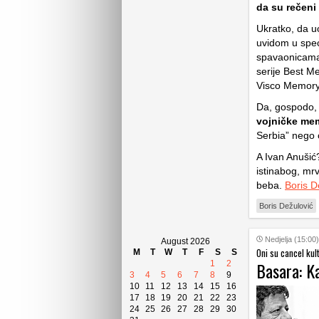
da su rečeni
Ukratko, da u
uvidom u spec
spavaonicama 
serije Best M
Visco Memory
Da, gospodo,
vojničke mem
Serbia” nego 
A Ivan Anušić
istinabog, mrv
beba.
Boris D
Boris Dežulović
Nedjelja (15:00)
August 2026
Oni su cancel kult
M
T
W
T
F
S
S
Basara: K
1
2
3
4
5
6
7
8
9
10
11
12
13
14
15
16
17
18
19
20
21
22
23
24
25
26
27
28
29
30