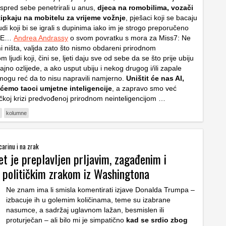
spred sebe penetrirali u anus,
djeca na romobilima, vozači
tipkaju na mobitelu za vrijeme vožnje
, pješaci koji se bacaju
udi koji bi se igrali s dupinima iako im je strogo preporučeno
ADE…
Andrea Andrassy
o svom povratku s mora za Miss7: Ne
 ništa, valjda zato što nismo obdareni prirodnom
m ljudi koji, čini se, ljeti daju sve od sebe da se što prije ubiju
ajno ozlijede, a ako usput ubiju i nekog drugog i/ili zapale
mogu reć da to nisu napravili namjerno.
Uništit će nas AI,
 ćemo taoci umjetne inteligencije
, a zapravo smo već
čkoj krizi predvođenoj prirodnom neinteligencijom …
kolumne
carinu i na zrak
et je preplavljen prljavim, zagađenim i
 političkim zrakom iz Washingtona
Ne znam ima li smisla komentirati izjave Donalda Trumpa –
izbacuje ih u golemim količinama, teme su izabrane
nasumce, a sadržaj uglavnom lažan, besmislen ili
proturječan – ali bilo mi je simpatično
kad se srdio zbog