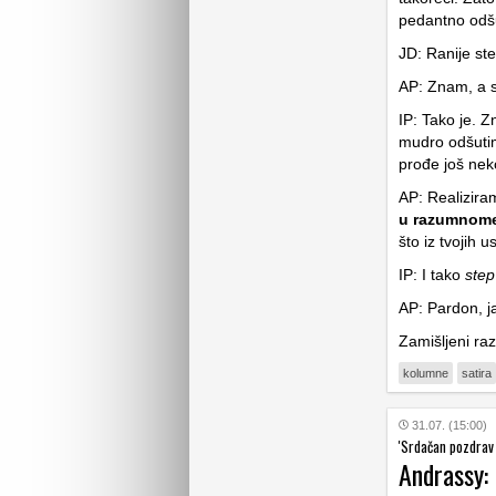
pedantno odšu
JD: Ranije ste
AP: Znam, a s
IP: Tako je. Z
mudro odšutim
prođe još nek
AP: Realizira
u razumnome 
što iz tvojih 
IP: I tako
step
AP: Pardon, ja
Zamišljeni raz
kolumne
satira
31.07. (15:00)
'Srdačan pozdrav i
Andrassy: 