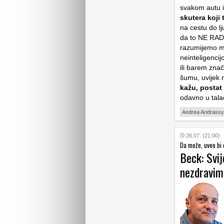
svakom autu i
skutera koji 
na cestu do lj
da to NE R
razumijemo mi
neinteligencijo
ili barem znač
šumu, uvijek 
kažu, postat
odavno u tala
Andrea Andrassy
26.07. (21:00)
Da može, uveo bi 
Beck: Svij
nezdravim