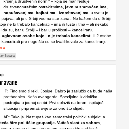
kršenja društvenih normi“ – koja se manifestuje
društvenomrežnim ostrakizmima,
javnim sramoćenjima,
napušavanjima, bojkotima i izopštavanjima
, u svetu je
 pojava, ali je u Srbiji veoma star zanat. Ne kažem da u Srbiji
e ne bi trebalo kancelirati – ima ih tušta i tma – ali nekako
 da su, bar u Srbiji – i bar u prošlosti – kanceliranju
uglavnom osobe koje i nije trebalo kancelirati
ili 2 osobe
o kancelirati pre nego što su se kvalifikovale za kanceliranje.
ara
lav Basara
taju
aravane
IP: Fino smo ti rekli, Josipe: Dabro je zaslužio da bude naša
prethodnica. Naša avangarda. Specijalna izvidnička
postrojba u jednoj osobi. Prvi dolaziš na teren, ispituješ
situaciju i pripremaš uvjete za ono što slijedi.
AP: Tako je. Nastupaš kao samostalni politički subjekt, a
eteča šire političke grupacije. Vučeš vlast za sobom
,
o ćemo, prema planu i programu, sve ovo što sad laješ