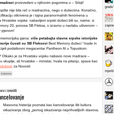
 madraci
proizvedeni u njihovim pogonima u – Srbiji!
gradu’
opšte nije bila reč o madracima, nego o dušecima. Konačno,
ifikaciju otkrivena je i tajna paranormalnih fenomena u
Hrvatske vojske: nabavljeni srpski dušeci bili su, naime, iz
emory 20, ponosa SB Fleksa, s izravno u navlaku ušivenom –
zapra
 pjenom!
 memorijska pjena:
više petabajta slavne srpske istorijske
orije čuvali su SB Fleksovi
Best Memory dušeci “made in
cijeli podatkovni megacentar Pantheon AI u Topuskom.
? Otkako je za Hrvatsku vojsku nabavio nove madrace –
u skuplje, ali hrvatske – ministar, hvala na pitanju, spava kao
ežulović
za Novosti
mjerit
kolumne
uru i izmislili
ancelovanje
Masovna histerija poznata kao kancelovanje iliti kultura
otkazivanja zbog „javnog iskazivanja neprihvatljivih stavova,