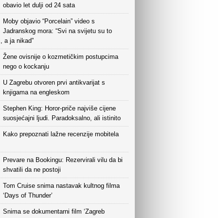
obavio let dulji od 24 sata
Moby objavio “Porcelain” video s
Jadranskog mora: “Svi na svijetu su to
i, a ja nikad”
Žene ovisnije o kozmetičkim postupcima
nego o kockanju
U Zagrebu otvoren prvi antikvarijat s
knjigama na engleskom
Stephen King: Horor-priče najviše cijene
suosjećajni ljudi. Paradoksalno, ali istinito
Kako prepoznati lažne recenzije mobitela
Prevare na Bookingu: Rezervirali vilu da bi
shvatili da ne postoji
Tom Cruise snima nastavak kultnog filma
‘Days of Thunder’
Snima se dokumentarni film ‘Zagreb