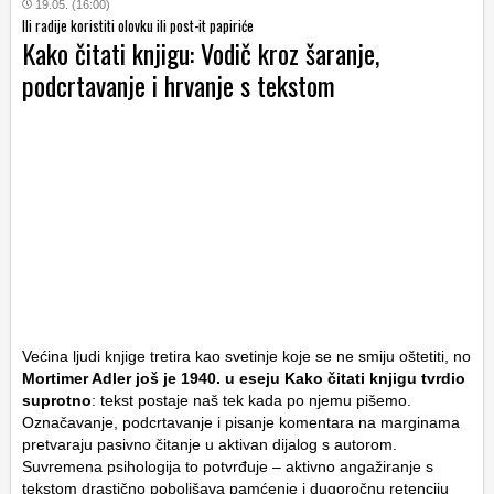
19.05. (16:00)
Ili radije koristiti olovku ili post-it papiriće
Kako čitati knjigu: Vodič kroz šaranje,
podcrtavanje i hrvanje s tekstom
Većina ljudi knjige tretira kao svetinje koje se ne smiju oštetiti, no
Mortimer Adler još je 1940. u eseju
Kako čitati knjigu
tvrdio
suprotno
: tekst postaje naš tek kada po njemu pišemo.
Označavanje, podcrtavanje i pisanje komentara na marginama
pretvaraju pasivno čitanje u aktivan dijalog s autorom.
Suvremena psihologija to potvrđuje – aktivno angažiranje s
tekstom drastično poboljšava pamćenje i dugoročnu retenciju