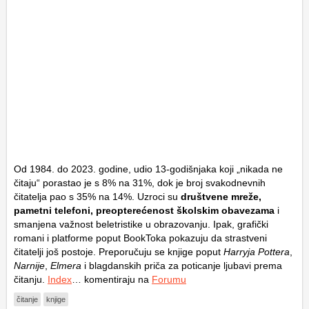
Od 1984. do 2023. godine, udio 13-godišnjaka koji „nikada ne
čitaju“ porastao je s 8% na 31%, dok je broj svakodnevnih
čitatelja pao s 35% na 14%. Uzroci su
društvene mreže,
pametni telefoni, preopterećenost školskim obavezama
i
smanjena važnost beletristike u obrazovanju. Ipak, grafički
romani i platforme poput BookToka pokazuju da strastveni
čitatelji još postoje. Preporučuju se knjige poput
Harryja Pottera
,
Narnije
,
Elmera
i blagdanskih priča za poticanje ljubavi prema
čitanju.
Index
… komentiraju na
Forumu
čitanje
knjige