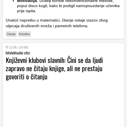
Motivacija:
Učitelji koriste nekonvencionalne metode,
poput disco kugli, kako bi podigli samopouzdanje učenika
prije ispita.
Unatoč napretku u matematici, čitanje ostaje izazov zbog
utjecaja društvenih mreža i pametnih telefona.
čitanje
fonetika
12.05. (15:00)
Intelektualni chic
Književni klubovi slavnih: Čini se da ljudi
zapravo ne čitaju knjige, ali ne prestaju
govoriti o čitanju