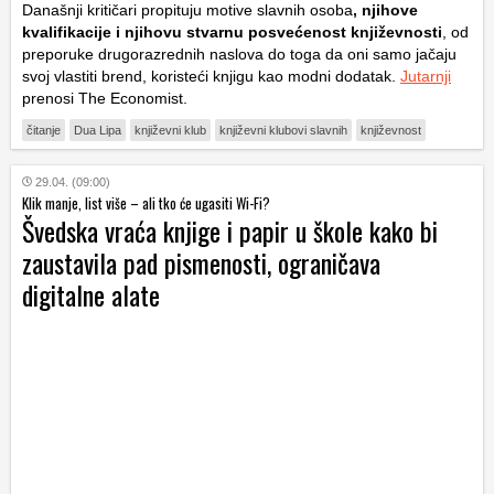
Današnji kritičari propituju motive slavnih osoba
, njihove
kvalifikacije i njihovu stvarnu posvećenost književnosti
, od
preporuke drugorazrednih naslova do toga da oni samo jačaju
svoj vlastiti brend, koristeći knjigu kao modni dodatak.
Jutarnji
prenosi The Economist.
čitanje
Dua Lipa
književni klub
književni klubovi slavnih
književnost
29.04. (09:00)
Klik manje, list više – ali tko će ugasiti Wi-Fi?
Švedska vraća knjige i papir u škole kako bi
zaustavila pad pismenosti, ograničava
digitalne alate