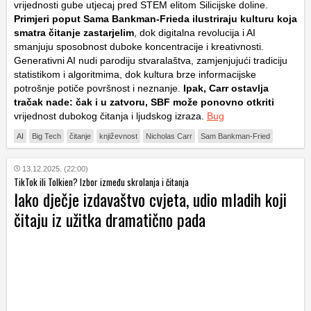
vrijednosti gube utjecaj pred STEM elitom Silicijske doline.
Primjeri poput Sama Bankman-Frieda ilustriraju kulturu koja
smatra čitanje zastarjelim
, dok digitalna revolucija i AI
smanjuju sposobnost duboke koncentracije i kreativnosti.
Generativni AI nudi parodiju stvaralaštva, zamjenjujući tradiciju
statistikom i algoritmima, dok kultura brze informacijske
potrošnje potiče površnost i neznanje.
Ipak, Carr ostavlja
tračak nade: čak i u zatvoru, SBF može ponovno otkriti
vrijednost dubokog čitanja i ljudskog izraza.
Bug
AI
Big Tech
čitanje
književnost
Nicholas Carr
Sam Bankman-Fried
13.12.2025. (22:00)
TikTok ili Tolkien? Izbor između skrolanja i čitanja
Iako dječje izdavaštvo cvjeta, udio mladih koji
čitaju iz užitka dramatično pada