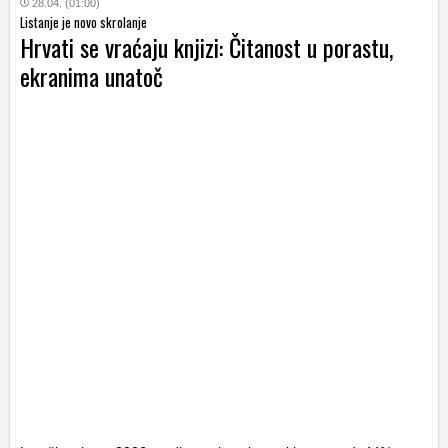
28.04. (01:00)
Listanje je novo skrolanje
Hrvati se vraćaju knjizi: Čitanost u porastu,
ekranima unatoč