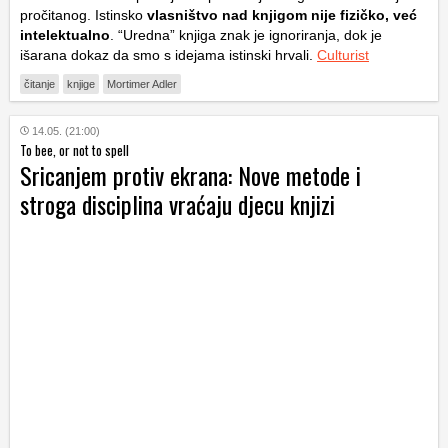
pročitanog. Istinsko
vlasništvo nad knjigom nije fizičko, već
intelektualno
. “Uredna” knjiga znak je ignoriranja, dok je
išarana dokaz da smo s idejama istinski hrvali.
Culturist
čitanje
knjige
Mortimer Adler
14.05. (21:00)
To bee, or not to spell
Sricanjem protiv ekrana: Nove metode i
stroga disciplina vraćaju djecu knjizi