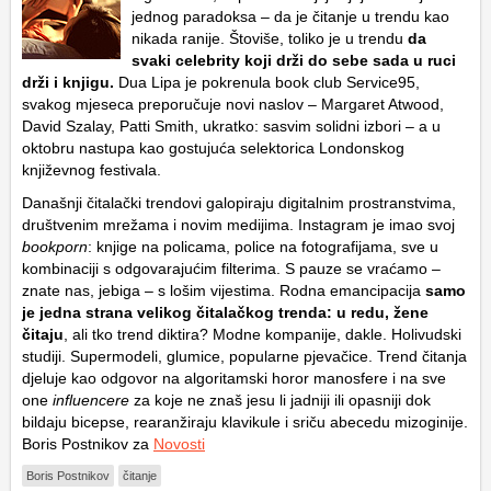
jednog paradoksa – da je čitanje u trendu kao
nikada ranije. Štoviše, toliko je u trendu
da
svaki celebrity koji drži do sebe sada u ruci
drži i knjigu.
Dua Lipa je pokrenula book club Service95,
svakog mjeseca preporučuje novi naslov – Margaret Atwood,
David Szalay, Patti Smith, ukratko: sasvim solidni izbori – a u
oktobru nastupa kao gostujuća selektorica Londonskog
književnog festivala.
Današnji čitalački trendovi galopiraju digitalnim prostranstvima,
društvenim mrežama i novim medijima. Instagram je imao svoj
bookporn
: knjige na policama, police na fotografijama, sve u
kombinaciji s odgovarajućim filterima. S pauze se vraćamo –
znate nas, jebiga – s lošim vijestima. Rodna emancipacija
samo
je jedna strana velikog čitalačkog trenda: u redu, žene
čitaju
, ali tko trend diktira? Modne kompanije, dakle. Holivudski
studiji. Supermodeli, glumice, popularne pjevačice. Trend čitanja
djeluje kao odgovor na algoritamski horor manosfere i na sve
one
influencere
za koje ne znaš jesu li jadniji ili opasniji dok
bildaju bicepse, rearanžiraju klavikule i sriču abecedu mizoginije.
Boris Postnikov za
Novosti
Boris Postnikov
čitanje