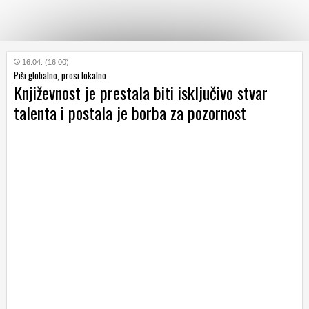
KATEGORIJE
16.04. (16:00)
Piši globalno, prosi lokalno
Književnost je prestala biti isključivo stvar
HRVATSKI
talenta i postala je borba za pozornost
WEB