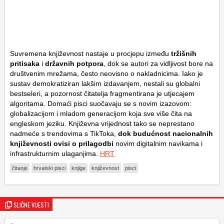
Suvremena književnost nastaje u procjepu između
tržišnih
pritisaka
i
državnih potpora
, dok se autori za vidljivost bore na
društvenim mrežama, često neovisno o nakladnicima. Iako je
sustav demokratiziran lakšim izdavanjem, nestali su globalni
bestseleri, a pozornost čitatelja fragmentirana je utjecajem
algoritama. Domaći pisci suočavaju se s novim izazovom:
globalizacijom i mladom generacijom koja sve više čita na
engleskom jeziku. Književna vrijednost tako se neprestano
nadmeće s trendovima s TikToka,
dok budućnost nacionalnih
književnosti ovisi o prilagodbi
novim digitalnim navikama i
infrastrukturnim ulaganjima.
HRT
čitanje
hrvatski pisci
knjige
književnost
pisci
SLIČNE VIJESTI