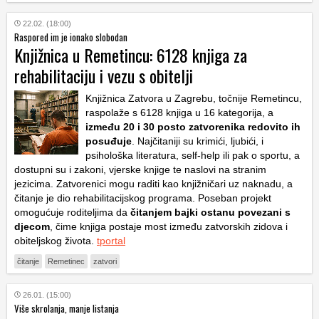
22.02. (18:00)
Raspored im je ionako slobodan
Knjižnica u Remetincu: 6128 knjiga za
rehabilitaciju i vezu s obitelji
Knjižnica Zatvora u Zagrebu, točnije Remetincu,
raspolaže s 6128 knjiga u 16 kategorija, a
između 20 i 30 posto zatvorenika redovito ih
posuđuje
. Najčitaniji su krimići, ljubići, i
psihološka literatura, self-help ili pak o sportu, a
dostupni su i zakoni, vjerske knjige te naslovi na stranim
jezicima. Zatvorenici mogu raditi kao knjižničari uz naknadu, a
čitanje je dio rehabilitacijskog programa. Poseban projekt
omogućuje roditeljima da
čitanjem bajki ostanu povezani s
djecom
, čime knjiga postaje most između zatvorskih zidova i
obiteljskog života.
tportal
čitanje
Remetinec
zatvori
26.01. (15:00)
Više skrolanja, manje listanja