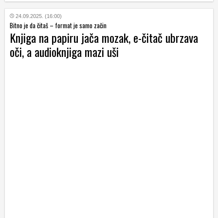
24.09.2025. (16:00)
Bitno je da čitaš – format je samo začin
Knjiga na papiru jača mozak, e-čitač ubrzava
oči, a audioknjiga mazi uši