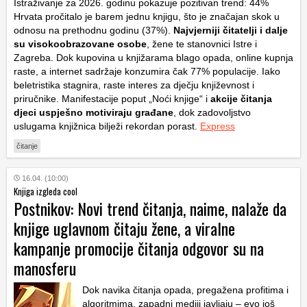
Istraživanje za 2026. godinu pokazuje pozitivan trend: 44%
Hrvata pročitalo je barem jednu knjigu, što je značajan skok u
odnosu na prethodnu godinu (37%).
Najvjerniji čitatelji i dalje
su visokoobrazovane osobe
, žene te stanovnici Istre i
Zagreba. Dok kupovina u knjižarama blago opada, online kupnja
raste, a internet sadržaje konzumira čak 77% populacije. Iako
beletristika stagnira, raste interes za dječju književnost i
priručnike. Manifestacije poput „Noći knjige“ i
akcije čitanja
djeci uspješno motiviraju građane
, dok zadovoljstvo
uslugama knjižnica bilježi rekordan porast.
Express
čitanje
16.04. (10:00)
Knjiga izgleda cool
Postnikov: Novi trend čitanja, naime, nalaže da
knjige uglavnom čitaju žene, a viralne
kampanje promocije čitanja odgovor su na
manosferu
Dok navika čitanja opada, pregažena profitima i
algoritmima, zapadni mediji javljaju – evo još