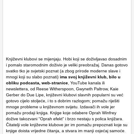
Književni klubovi se mijenjaju. Hobi koji se doživljavao dosadnim
i pomalo staromodnim doživio je veliki preobražaj. Danas gotovo
svatko tko je svjetski poznat (a zbog prirode moderne slave i
mnogi koji su slabo poznati)
ima svoj književni klub, bilo u
obliku podcasta, web-stranice
, YouTube kanala ili
newslettera, od Reese Witherspoon, Gwyneth Paltrow, Kaie
Gerber do Due Lipe, književni klubovi slavnih popularni su već
gotovo cijelo stoljeće, i to s dobrim razlogom; pomažu riješiti
mnoge probleme u književnom svijetu. Izdavači ih vole jer
pomažu prodaji knjiga. Knjige koje odabere Oprah Winfrey
dožive takozvani “Oprah efekt” i brzo nestaju s polica knjižara.
Čitatelji vole književne klubove jer im pomažu prepoznati koje su
knjige doista vrijedne čitanja, a stvara im manji osjećaj samoće.