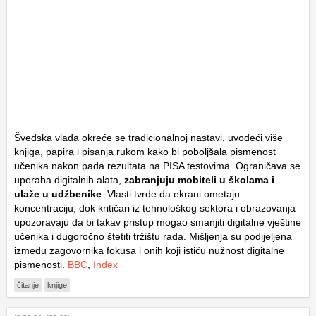
Švedska vlada okreće se tradicionalnoj nastavi, uvodeći više
knjiga, papira i pisanja rukom kako bi poboljšala pismenost
učenika nakon pada rezultata na PISA testovima. Ograničava se
uporaba digitalnih alata,
zabranjuju mobiteli u školama i
ulaže u udžbenike
. Vlasti tvrde da ekrani ometaju
koncentraciju, dok kritičari iz tehnološkog sektora i obrazovanja
upozoravaju da bi takav pristup mogao smanjiti digitalne vještine
učenika i dugoročno štetiti tržištu rada. Mišljenja su podijeljena
između zagovornika fokusa i onih koji ističu nužnost digitalne
pismenosti.
BBC
,
Index
čitanje
knjige