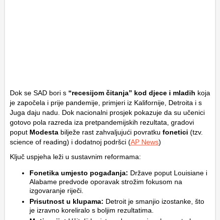
Dok se SAD bori s
“recesijom čitanja” kod djece i mladih
koja
je započela i prije pandemije, primjeri iz Kalifornije, Detroita i s
Juga daju nadu. Dok nacionalni prosjek pokazuje da su učenici
gotovo pola razreda iza pretpandemijskih rezultata, gradovi
poput
Modesta
bilježe rast zahvaljujući povratku
fonetici
(tzv.
science of reading
) i dodatnoj podršci (
AP News
)
Ključ uspjeha leži u sustavnim reformama:
Fonetika umjesto pogađanja:
Države poput Louisiane i
Alabame predvode oporavak strožim fokusom na
izgovaranje riječi.
Prisutnost u klupama:
Detroit je smanjio izostanke, što
je izravno koreliralo s boljim rezultatima.