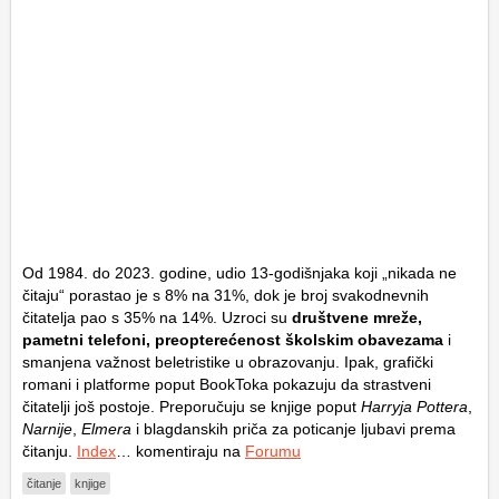
Od 1984. do 2023. godine, udio 13-godišnjaka koji „nikada ne
čitaju“ porastao je s 8% na 31%, dok je broj svakodnevnih
čitatelja pao s 35% na 14%. Uzroci su
društvene mreže,
pametni telefoni, preopterećenost školskim obavezama
i
smanjena važnost beletristike u obrazovanju. Ipak, grafički
romani i platforme poput BookToka pokazuju da strastveni
čitatelji još postoje. Preporučuju se knjige poput
Harryja Pottera
,
Narnije
,
Elmera
i blagdanskih priča za poticanje ljubavi prema
čitanju.
Index
… komentiraju na
Forumu
čitanje
knjige