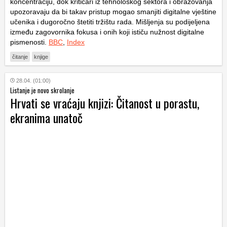
koncentraciju, dok kritičari iz tehnološkog sektora i obrazovanja
upozoravaju da bi takav pristup mogao smanjiti digitalne vještine
učenika i dugoročno štetiti tržištu rada. Mišljenja su podijeljena
između zagovornika fokusa i onih koji ističu nužnost digitalne
pismenosti.
BBC
,
Index
čitanje
knjige
28.04. (01:00)
Listanje je novo skrolanje
Hrvati se vraćaju knjizi: Čitanost u porastu,
ekranima unatoč