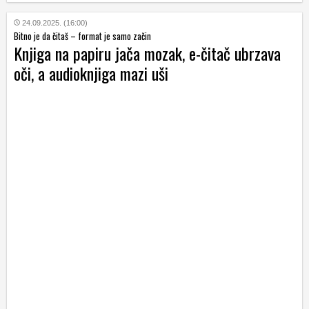
24.09.2025. (16:00)
Bitno je da čitaš – format je samo začin
Knjiga na papiru jača mozak, e-čitač ubrzava
oči, a audioknjiga mazi uši