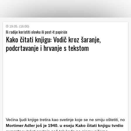
KATEGORIJE
19.05. (16:00)
Ili radije koristiti olovku ili post-it papiriće
Kako čitati knjigu: Vodič kroz šaranje,
HRVATSKI
podcrtavanje i hrvanje s tekstom
WEB
Većina ljudi knjige tretira kao svetinje koje se ne smiju oštetiti, no
Mortimer Adler još je 1940. u eseju
Kako čitati knjigu
tvrdio