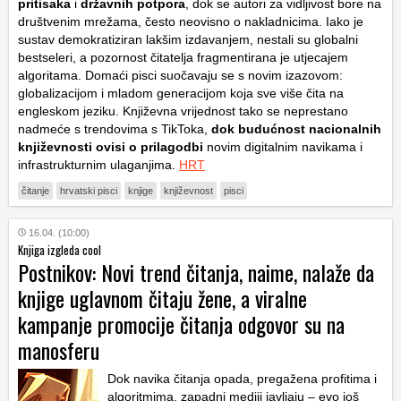
pritisaka
i
državnih potpora
, dok se autori za vidljivost bore na
društvenim mrežama, često neovisno o nakladnicima. Iako je
sustav demokratiziran lakšim izdavanjem, nestali su globalni
bestseleri, a pozornost čitatelja fragmentirana je utjecajem
algoritama. Domaći pisci suočavaju se s novim izazovom:
globalizacijom i mladom generacijom koja sve više čita na
engleskom jeziku. Književna vrijednost tako se neprestano
nadmeće s trendovima s TikToka,
dok budućnost nacionalnih
književnosti ovisi o prilagodbi
novim digitalnim navikama i
infrastrukturnim ulaganjima.
HRT
čitanje
hrvatski pisci
knjige
književnost
pisci
16.04. (10:00)
Knjiga izgleda cool
Postnikov: Novi trend čitanja, naime, nalaže da
knjige uglavnom čitaju žene, a viralne
kampanje promocije čitanja odgovor su na
manosferu
Dok navika čitanja opada, pregažena profitima i
algoritmima, zapadni mediji javljaju – evo još