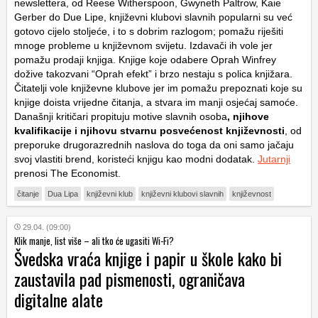
newslettera, od Reese Witherspoon, Gwyneth Paltrow, Kaie
Gerber do Due Lipe, književni klubovi slavnih popularni su već
gotovo cijelo stoljeće, i to s dobrim razlogom; pomažu riješiti
mnoge probleme u književnom svijetu. Izdavači ih vole jer
pomažu prodaji knjiga. Knjige koje odabere Oprah Winfrey
dožive takozvani “Oprah efekt” i brzo nestaju s polica knjižara.
Čitatelji vole književne klubove jer im pomažu prepoznati koje su
knjige doista vrijedne čitanja, a stvara im manji osjećaj samoće.
Današnji kritičari propituju motive slavnih osoba
, njihove
kvalifikacije i njihovu stvarnu posvećenost književnosti
, od
preporuke drugorazrednih naslova do toga da oni samo jačaju
svoj vlastiti brend, koristeći knjigu kao modni dodatak.
Jutarnji
prenosi The Economist.
čitanje
Dua Lipa
književni klub
književni klubovi slavnih
književnost
29.04. (09:00)
Klik manje, list više – ali tko će ugasiti Wi-Fi?
Švedska vraća knjige i papir u škole kako bi
zaustavila pad pismenosti, ograničava
digitalne alate