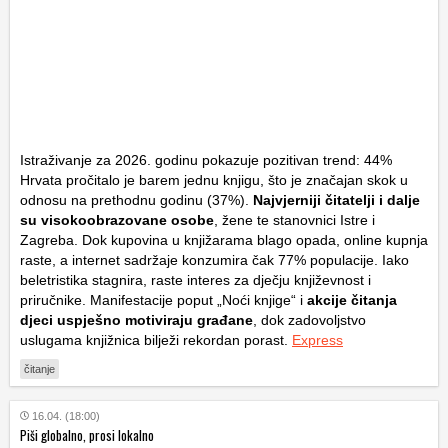
Istraživanje za 2026. godinu pokazuje pozitivan trend: 44%
Hrvata pročitalo je barem jednu knjigu, što je značajan skok u
odnosu na prethodnu godinu (37%).
Najvjerniji čitatelji i dalje
su visokoobrazovane osobe
, žene te stanovnici Istre i
Zagreba. Dok kupovina u knjižarama blago opada, online kupnja
raste, a internet sadržaje konzumira čak 77% populacije. Iako
beletristika stagnira, raste interes za dječju književnost i
priručnike. Manifestacije poput „Noći knjige“ i
akcije čitanja
djeci uspješno motiviraju građane
, dok zadovoljstvo
uslugama knjižnica bilježi rekordan porast.
Express
čitanje
16.04. (18:00)
Piši globalno, prosi lokalno