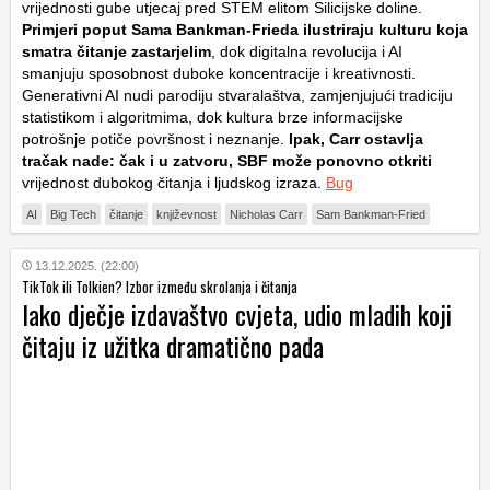
vrijednosti gube utjecaj pred STEM elitom Silicijske doline.
Primjeri poput Sama Bankman-Frieda ilustriraju kulturu koja
smatra čitanje zastarjelim
, dok digitalna revolucija i AI
smanjuju sposobnost duboke koncentracije i kreativnosti.
Generativni AI nudi parodiju stvaralaštva, zamjenjujući tradiciju
statistikom i algoritmima, dok kultura brze informacijske
potrošnje potiče površnost i neznanje.
Ipak, Carr ostavlja
tračak nade: čak i u zatvoru, SBF može ponovno otkriti
vrijednost dubokog čitanja i ljudskog izraza.
Bug
AI
Big Tech
čitanje
književnost
Nicholas Carr
Sam Bankman-Fried
13.12.2025. (22:00)
TikTok ili Tolkien? Izbor između skrolanja i čitanja
Iako dječje izdavaštvo cvjeta, udio mladih koji
čitaju iz užitka dramatično pada