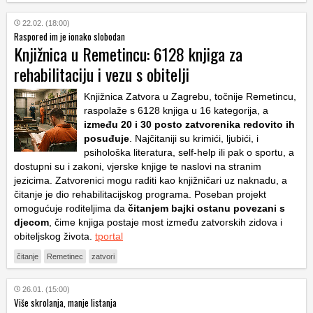
22.02. (18:00)
Raspored im je ionako slobodan
Knjižnica u Remetincu: 6128 knjiga za
rehabilitaciju i vezu s obitelji
Knjižnica Zatvora u Zagrebu, točnije Remetincu,
raspolaže s 6128 knjiga u 16 kategorija, a
između 20 i 30 posto zatvorenika redovito ih
posuđuje
. Najčitaniji su krimići, ljubići, i
psihološka literatura, self-help ili pak o sportu, a
dostupni su i zakoni, vjerske knjige te naslovi na stranim
jezicima. Zatvorenici mogu raditi kao knjižničari uz naknadu, a
čitanje je dio rehabilitacijskog programa. Poseban projekt
omogućuje roditeljima da
čitanjem bajki ostanu povezani s
djecom
, čime knjiga postaje most između zatvorskih zidova i
obiteljskog života.
tportal
čitanje
Remetinec
zatvori
26.01. (15:00)
Više skrolanja, manje listanja