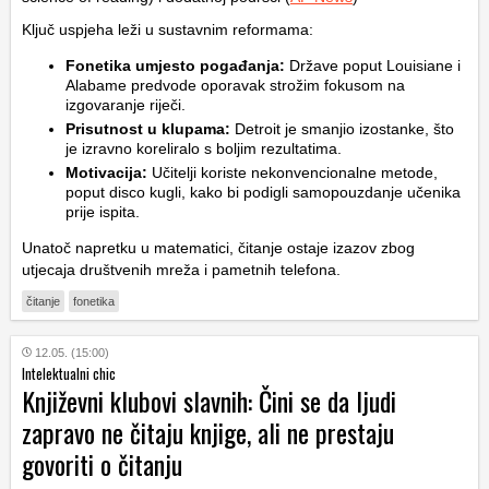
Ključ uspjeha leži u sustavnim reformama:
Fonetika umjesto pogađanja:
Države poput Louisiane i
Alabame predvode oporavak strožim fokusom na
izgovaranje riječi.
Prisutnost u klupama:
Detroit je smanjio izostanke, što
je izravno koreliralo s boljim rezultatima.
Motivacija:
Učitelji koriste nekonvencionalne metode,
poput disco kugli, kako bi podigli samopouzdanje učenika
prije ispita.
Unatoč napretku u matematici, čitanje ostaje izazov zbog
utjecaja društvenih mreža i pametnih telefona.
čitanje
fonetika
12.05. (15:00)
Intelektualni chic
Književni klubovi slavnih: Čini se da ljudi
zapravo ne čitaju knjige, ali ne prestaju
govoriti o čitanju