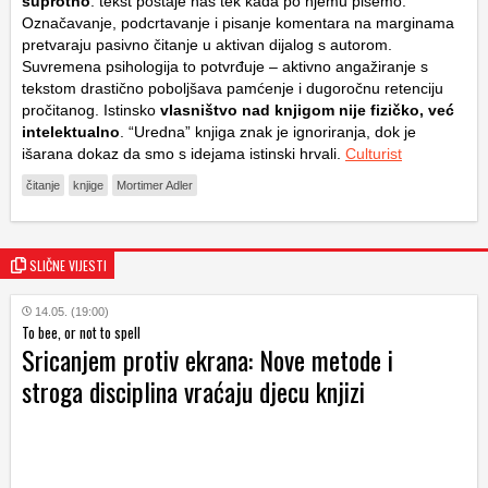
suprotno
: tekst postaje naš tek kada po njemu pišemo.
Označavanje, podcrtavanje i pisanje komentara na marginama
pretvaraju pasivno čitanje u aktivan dijalog s autorom.
Suvremena psihologija to potvrđuje – aktivno angažiranje s
tekstom drastično poboljšava pamćenje i dugoročnu retenciju
pročitanog. Istinsko
vlasništvo nad knjigom nije fizičko, već
intelektualno
. “Uredna” knjiga znak je ignoriranja, dok je
išarana dokaz da smo s idejama istinski hrvali.
Culturist
čitanje
knjige
Mortimer Adler
SLIČNE VIJESTI
14.05. (19:00)
To bee, or not to spell
Sricanjem protiv ekrana: Nove metode i
stroga disciplina vraćaju djecu knjizi