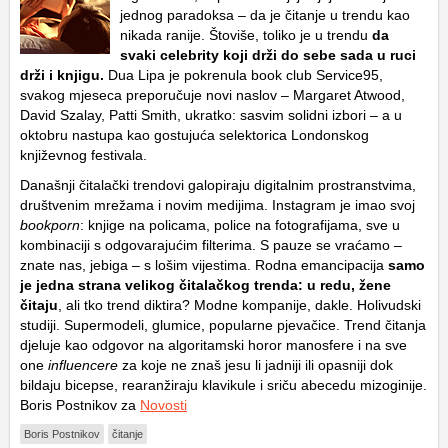
jednog paradoksa – da je čitanje u trendu kao
nikada ranije. Štoviše, toliko je u trendu
da
svaki celebrity koji drži do sebe sada u ruci
drži i knjigu.
Dua Lipa je pokrenula book club Service95,
svakog mjeseca preporučuje novi naslov – Margaret Atwood,
David Szalay, Patti Smith, ukratko: sasvim solidni izbori – a u
oktobru nastupa kao gostujuća selektorica Londonskog
književnog festivala.
Današnji čitalački trendovi galopiraju digitalnim prostranstvima,
društvenim mrežama i novim medijima. Instagram je imao svoj
bookporn
: knjige na policama, police na fotografijama, sve u
kombinaciji s odgovarajućim filterima. S pauze se vraćamo –
znate nas, jebiga – s lošim vijestima. Rodna emancipacija
samo
je jedna strana velikog čitalačkog trenda: u redu, žene
čitaju
, ali tko trend diktira? Modne kompanije, dakle. Holivudski
studiji. Supermodeli, glumice, popularne pjevačice. Trend čitanja
djeluje kao odgovor na algoritamski horor manosfere i na sve
one
influencere
za koje ne znaš jesu li jadniji ili opasniji dok
bildaju bicepse, rearanžiraju klavikule i sriču abecedu mizoginije.
Boris Postnikov za
Novosti
Boris Postnikov
čitanje