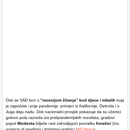
Dok se SAD bori s
“recesijom čitanja” kod djece i mladih
koja
je započela i prije pandemije, primjeri iz Kalifornije, Detroita i s
Juga daju nadu. Dok nacionalni prosjek pokazuje da su učenici
gotovo pola razreda iza pretpandemijskih rezultata, gradovi
poput
Modesta
bilježe rast zahvaljujući povratku
fonetici
(tzv.
science of reading
) i dodatnoj podršci (
AP News
)