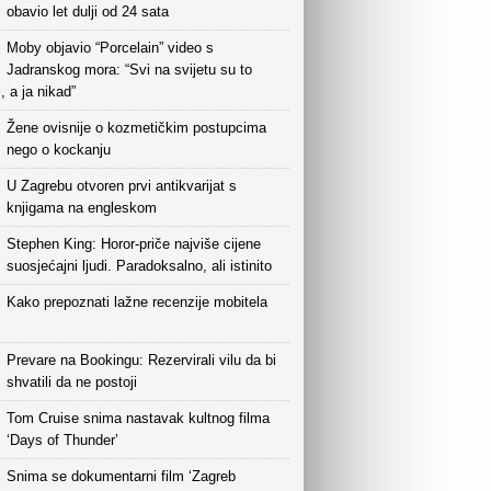
obavio let dulji od 24 sata
Moby objavio “Porcelain” video s
Jadranskog mora: “Svi na svijetu su to
i, a ja nikad”
Žene ovisnije o kozmetičkim postupcima
nego o kockanju
U Zagrebu otvoren prvi antikvarijat s
knjigama na engleskom
Stephen King: Horor-priče najviše cijene
suosjećajni ljudi. Paradoksalno, ali istinito
Kako prepoznati lažne recenzije mobitela
Prevare na Bookingu: Rezervirali vilu da bi
shvatili da ne postoji
Tom Cruise snima nastavak kultnog filma
‘Days of Thunder’
Snima se dokumentarni film ‘Zagreb