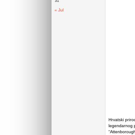
31
« Jul
Hrvatski priro
legendarnog 
“Attenborough