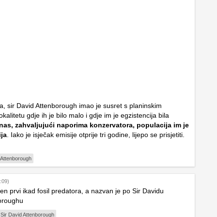
na, sir David Attenborough imao je susret s planinskim
kalitetu gdje ih je bilo malo i gdje im je egzistencija bila
nas, zahvaljujući naporima konzervatora, populacija im je
ija
. Iako je isječak emisije otprije tri godine, lijepo se prisjetiti.
 Attenborough
:09)
n prvi ikad fosil predatora, a nazvan je po Sir Davidu
oroughu
Sir David Attenborough