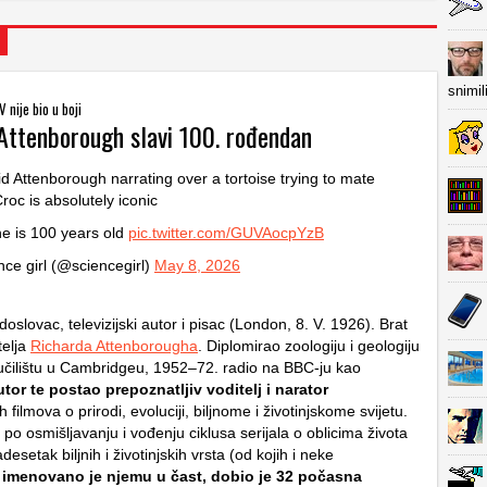
snimil
 nije bio u boji
 Attenborough slavi 100. rođendan
id Attenborough narrating over a tortoise trying to mate
Croc is absolutely iconic
e is 100 years old
pic.twitter.com/GUVAocpYzB
ce girl (@sciencegirl)
May 8, 2026
odoslovac, televizijski autor i pisac (London, 8. V. 1926). Brat
telja
Richarda Attenborougha
. Diplomirao zoologiju i geologiju
čilištu u Cambridgeu, 1952–72. radio na BBC-ju kao
autor te postao prepoznatljiv voditelj i narator
filmova o prirodi, evoluciji, biljnome i životinjskome svijetu.
e po osmišljavanju i vođenju ciklusa serijala o oblicima života
desetak biljnih i životinjskih vrsta (od kojih i neke
imenovano je njemu u čast, dobio je 32 počasna