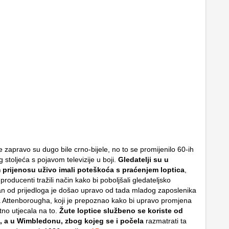
e zapravo su dugo bile crno-bijele, no to se promijenilo 60-ih
 stoljeća s pojavom televizije u boji.
Gledatelji su u
m prijenosu uživo imali poteškoća s praćenjem loptica
,
roducenti tražili način kako bi poboljšali gledateljsko
an od prijedloga je došao upravo od tada mladog zaposlenika
Attenborougha, koji je prepoznao kako bi upravo promjena
itno utjecala na to.
Žute loptice službeno se koriste od
, a u Wimbledonu, zbog kojeg se i počela
razmatrati ta