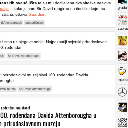
itanskih sveučilišta
te su mu dodijeljena dva viteška naslova
gradu’
edija
… kako je sam Sir David reagirao na čestitke koje mu
 strana, otkriva
Guardian
.
vid Attenborough
stogodišnjaci
zapra
li smo uz njegove serije: Najpoznatiji svjetski prirodoslovac
100. rođendan
ije
Sir David Attenborough
i prirodoslovni muzej slavi 100. rođendan Davida
mjerit
orougha
lovni muzej
Sir David Attenborough
i rođendan, majstore!
100. rođendana Davida Attenborougha u
 prirodoslovnom muzeju