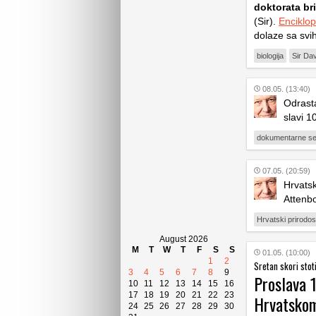
doktorata br
(Sir).
Enciklop
dolaze sa svih
biologija
Sir Da
08.05. (13:40)
Odrasta
slavi 
dokumentarne ser
07.05. (20:59)
Hrvatsk
Attenb
Hrvatski prirodos
August 2026
M
T
W
T
F
S
S
01.05. (10:00)
1
2
Sretan skori stot
3
4
5
6
7
8
9
Proslava 
10
11
12
13
14
15
16
17
18
19
20
21
22
23
Hrvatskom
24
25
26
27
28
29
30