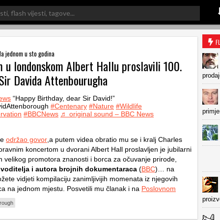
F
đa jednom u sto godina
 u londonskom Albert Hallu proslavili 100.
Sir Davida Attenbourugha
prodaj
ews
“Happy Birthday, dear Sir David!”
vidAttenborough
#Centenary
#Nature
#Wildlife
primje
rvation
#BBCNews
♬ original sound – BBC News
je
održao govor
,a putem videa obratio mu se i kralj Charles
oravnim koncertom u dvorani Albert Hall proslavljen je jubilarni
 velikog promotora znanosti i borca za očuvanje prirode,
 voditelja i autora brojnih dokumentaraca
(
BBC
)… na
ete vidjeti kompilaciju zanimljivijih momenata iz njegovih
 na jednom mjestu. Posvetili mu članak i na
Poslovnom
proiz
orough