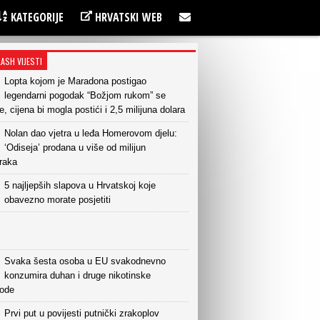
KATEGORIJE
HRVATSKI WEB
LASH VIJESTI
Lopta kojom je Maradona postigao
legendarni pogodak “Božjom rukom” se
e, cijena bi mogla postići i 2,5 milijuna dolara
Nolan dao vjetra u leđa Homerovom djelu:
‘Odiseja’ prodana u više od milijun
raka
5 najljepših slapova u Hrvatskoj koje
obavezno morate posjetiti
Svaka šesta osoba u EU svakodnevno
konzumira duhan i druge nikotinske
vode
Prvi put u povijesti putnički zrakoplov