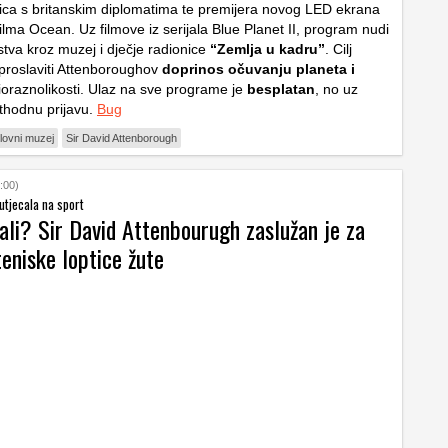
ica s britanskim diplomatima te premijera novog LED ekrana
filma
Ocean
. Uz filmove iz serijala
Blue Planet II
, program nudi
tva kroz muzej i dječje radionice
“Zemlja u kadru”
. Cilj
proslaviti Attenboroughov
doprinos očuvanju planeta i
oraznolikosti. Ulaz na sve programe je
besplatan
, no uz
thodnu prijavu.
Bug
lovni muzej
Sir David Attenborough
:00)
 utjecala na sport
nali? Sir David Attenbourugh zaslužan je za
teniske loptice žute