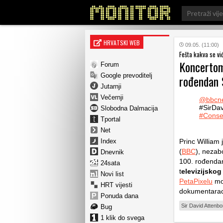
Search
for:
HRVATSKI WEB
09.05. (11:00)
Fešta kakva se vi
Koncertom
Forum
Google prevoditelj
rođendan 
Jutarnji
Večernji
@bbcn
#SirDa
Slobodna Dalmacija
#Conse
Tportal
Net
Index
Princ William 
(
BBC
), nezab
Dnevnik
100. rođendan
24sata
t
elevizijskog
Novi list
PetaPixelu
mož
HRT vijesti
dokumentaraca
Ponuda dana
Sir David Attenb
Bug
1 klik do svega