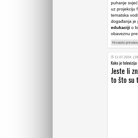
puhanje svjeć
uz projekciju 
tematska vods
događanja je 
edukaciji
o bi
obaveznu pre
Hrvatski prirodos
11.07.2024. (18
Kako je televizija
Jeste li z
to što su 