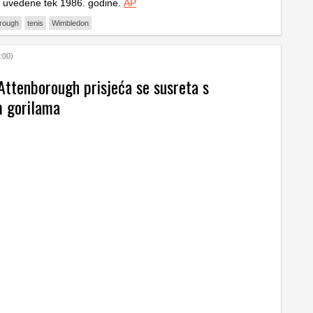
u uvedene tek 1986. godine.
AP
orough
tenis
Wimbledon
:00)
Attenborough prisjeća se susreta s
m gorilama