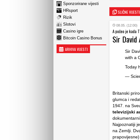
Sponzorirane vijesti
HRsport
SLIČNE VIJESTI
Rizik
Slotovi
08.05. (12:00)
A počeo je kada TV
Casino igre
Sir David
Bitcoin Casino Bonus
ARHIVA VIJESTI
Sir Dav
with a 
Today h
— Scien
Britanski prir
glumca i reda
1947. na Sveu
televizijski 
dokumentarnih 
Najpoznatiji j
na Zemlji. Dva
prapovijesne)