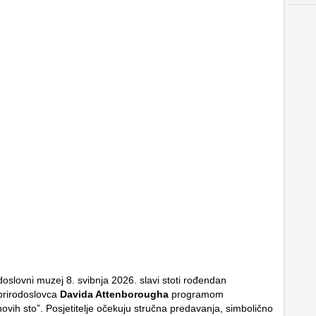
doslovni muzej 8. svibnja 2026. slavi stoti rođendan
prirodoslovca
Davida Attenborougha
programom
ovih sto”. Posjetitelje očekuju stručna predavanja, simbolično