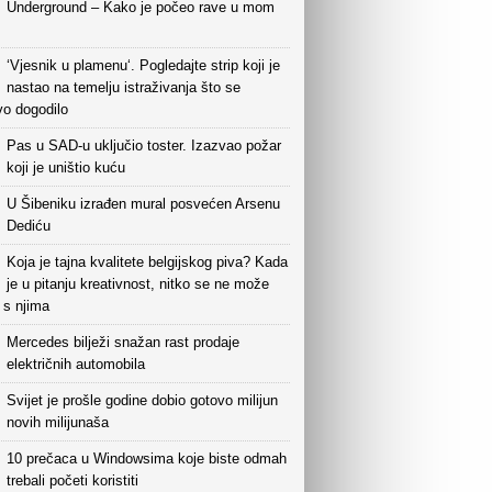
Underground – Kako je počeo rave u mom
‘Vjesnik u plamenu‘. Pogledajte strip koji je
nastao na temelju istraživanja što se
vo dogodilo
Pas u SAD-u uključio toster. Izazvao požar
koji je uništio kuću
U Šibeniku izrađen mural posvećen Arsenu
Dediću
Koja je tajna kvalitete belgijskog piva? Kada
je u pitanju kreativnost, nitko se ne može
i s njima
Mercedes bilježi snažan rast prodaje
električnih automobila
Svijet je prošle godine dobio gotovo milijun
novih milijunaša
10 prečaca u Windowsima koje biste odmah
trebali početi koristiti