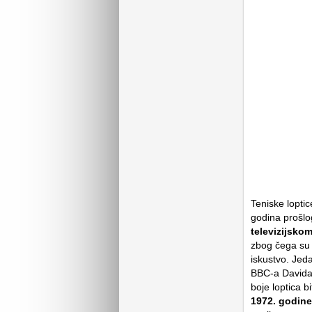
Teniske loptic
godina prošlog
televizijsko
zbog čega su p
iskustvo. Jed
BBC-a Davida 
boje loptica b
1972. godine