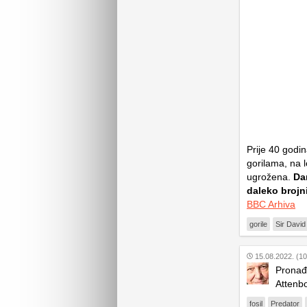
Prije 40 godi
gorilama, na lo
ugrožena.
Da
daleko brojn
BBC Arhiva
gorile
Sir David
15.08.2022. (10
Pronađe
Attenb
fosil
Predator