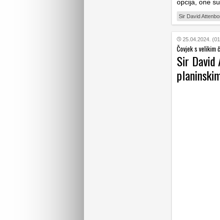
opcija, one s
Sir David Attenb
25.04.2024. (01
Čovjek s velikim č
Sir David 
planinski