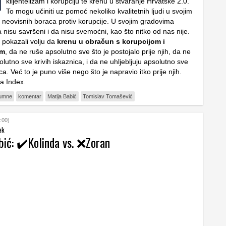
klijentelizam i korupciju te krenu u stvaranje Hrvatske 2.0.
To mogu učiniti uz pomoć nekoliko kvalitetnih ljudi u svojim
i neovisnih boraca protiv korupcije. U svojim gradovima
 nisu savršeni i da nisu svemoćni, kao što nitko od nas nije.
 pokazali volju da
krenu u obračun s korupcijom i
om
, da ne ruše apsolutno sve što je postojalo prije njih, da ne
lutno sve krivih iskaznica, i da ne uhljebljuju apsolutno sve
ca. Već to je puno više nego što je napravio itko prije njih.
a Index.
lumne
komentar
Matija Babić
Tomislav Tomašević
:00)
ek
bić: ✔️Kolinda vs. ❌Zoran