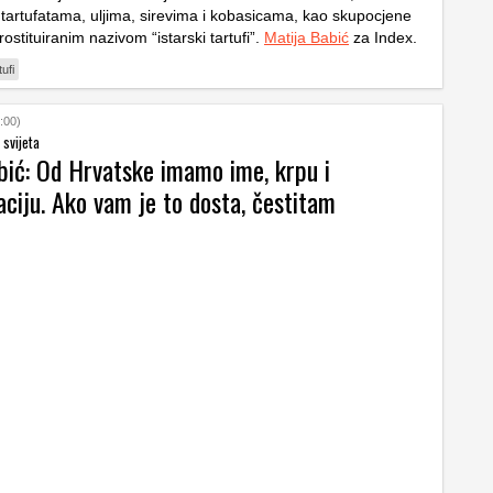
 tartufatama, uljima, sirevima i kobasicama, kao skupocjene
rostituiranim nazivom “istarski tartufi”.
Matija Babić
za Index.
tufi
:00)
 svijeta
bić: Od Hrvatske imamo ime, krpu i
ciju. Ako vam je to dosta, čestitam