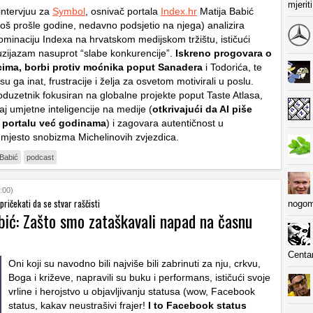
mjerit
intervjuu za
Symbol
, osnivač portala
Index.hr
Matija Babić
još prošle godine, nedavno podsjetio na njega) analizira
ominaciju
Indexa
na hrvatskom medijskom tržištu, ističući
tuzijazam nasuprot “slabe konkurencije”.
Iskreno progovara o
ima, borbi protiv moćnika poput Sanadera
i Todorića, te
su ga inat, frustracije i želja za osvetom motivirali u poslu.
duzetnik fokusiran na globalne projekte poput
Taste Atlasa
,
caj umjetne inteligencije na medije (
otkrivajući da AI piše
 portalu već godinama
) i zagovara autentičnost u
umjesto snobizma Michelinovih zvjezdica.
 Babić
podcast
:00)
pričekati da se stvar raščisti
nogom
bić: Zašto smo zataškavali napad na časnu
Centa
Oni koji su navodno bili najviše bili zabrinuti za nju, crkvu,
Boga i križeve, napravili su buku i performans, ističući svoje
vrline i herojstvo u objavljivanju statusa (wow, Facebook
status, kakav neustrašivi frajer!
I to Facebook status