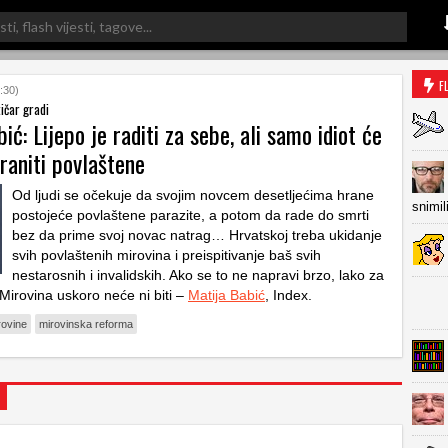
F
:30)
tičar gradi
ić: Lijepo je raditi za sebe, ali samo idiot će
raniti povlaštene
Od ljudi se očekuje da svojim novcem desetljećima hrane
snimil
postojeće povlaštene parazite, a potom da rade do smrti
bez da prime svoj novac natrag… Hrvatskoj treba ukidanje
svih povlaštenih mirovina i preispitivanje baš svih
nestarosnih i invalidskih. Ako se to ne napravi brzo, lako za
irovina uskoro neće ni biti –
Matija Babić
, Index.
rovine
mirovinska reforma