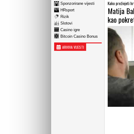
Kako preživjeti h
Sponzorirane vijesti
Matija Bab
HRsport
kao pokre
Rizik
Slotovi
Casino igre
Bitcoin Casino Bonus
ARHIVA VIJESTI