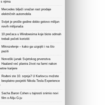
i s njima
Mercedes bilježi snažan rast prodaje
električnih automobila
Svijet je prošle godine dobio gotovo milijun
novih milijunaša
10 prečaca u Windowsima koje biste odmah
trebali početi koristiti
Mikrozelenje – kako ga uzgojiti i na što
paziti
Norveški junak Svjetskog prvenstva
Haaland već planira život na farmi nakon
etne karijere
Rođeni ste 10. srpnja? U Karlovcu možete
besplatno posjetiti Nikola Tesla Experience
r
Sacha Baron Cohen u tajnosti snimio novi
film o Aliju G-ju