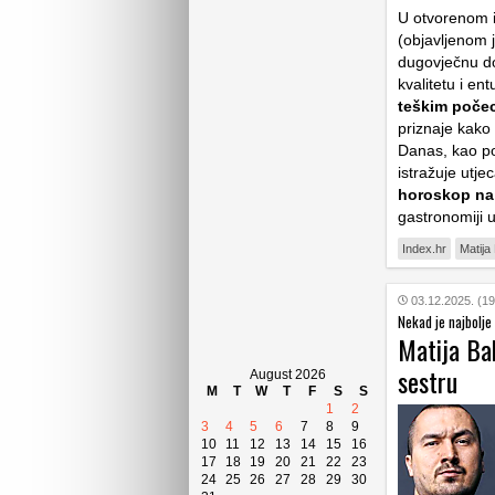
U otvorenom 
(objavljenom 
dugovječnu d
kvalitetu i en
teškim počec
priznaje kako 
Danas, kao po
istražuje utje
horoskop na
gastronomiji 
Index.hr
Matija
03.12.2025. (19
Nekad je najbolje 
Matija Ba
sestru
August 2026
M
T
W
T
F
S
S
1
2
3
4
5
6
7
8
9
10
11
12
13
14
15
16
17
18
19
20
21
22
23
24
25
26
27
28
29
30