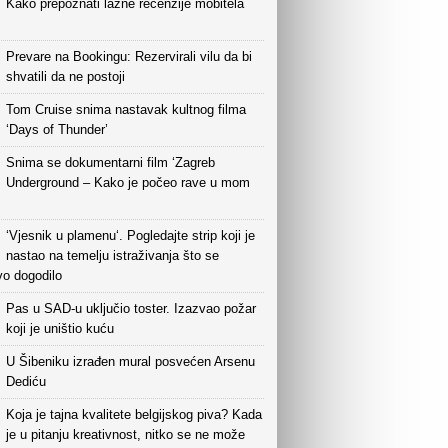
Kako prepoznati lažne recenzije mobitela
Prevare na Bookingu: Rezervirali vilu da bi
shvatili da ne postoji
Tom Cruise snima nastavak kultnog filma
‘Days of Thunder’
Snima se dokumentarni film ‘Zagreb
Underground – Kako je počeo rave u mom
‘Vjesnik u plamenu‘. Pogledajte strip koji je
nastao na temelju istraživanja što se
vo dogodilo
Pas u SAD-u uključio toster. Izazvao požar
koji je uništio kuću
U Šibeniku izrađen mural posvećen Arsenu
Dediću
Koja je tajna kvalitete belgijskog piva? Kada
je u pitanju kreativnost, nitko se ne može