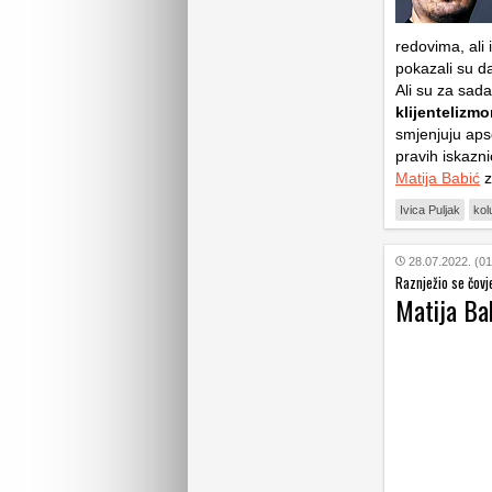
redovima, ali 
pokazali su da
Ali su za sada
klijentelizm
smjenjuju apso
pravih iskazni
Matija Babić
z
Ivica Puljak
ko
28.07.2022. (01
Raznježio se čovj
Matija Ba