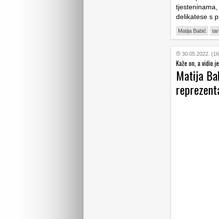
tjesteninama,
delikatese s p
Matija Babić
tar
30.05.2022. (16
Kaže on, a vidio je
Matija Ba
reprezenta