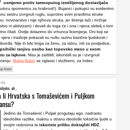
usmjeren protiv tamnoputog izmišljenog dostavljača
 autoru spomenicu za hrabrost!). Bujanci i pokupci su evidentno
nu sestru izvrgnuli ruglu, suprotno svim pravilima struke
u: novinarstvo i nije njihova struka, jer širenje laži i mržnje
rstvo ni aktivizam) i doveli do toga će i ona i njena obitelj o tom
tno čitati. Ovdje dolazimo do vrhunca licemjerja. Oni koji se
 vjere i tradicije pokazali su nultu razinu bazične ljudskosti i
osrđa. Nije ih bilo briga za ženu, za istinu, niti za posljedice
.
su psihički ranjivu osobu kao topovsko meso u svom
tu za lajkove.
Nisu je zaštitili; iskoristili su je i izvrgnuli
ćenju.
Matija Babić
se oglasio i službeno, za Index.
ija Babić
:00)
lijeko, ali...
a li Hrvatska s Tomaševićem i Puljkom
šansu?
Jedino da Tomašević i Puljak progutaju ego, nadrastu
ideološke razlike, maknu u stranu ideološki toksične ljude u
svojim redovima te
iskoriste priliku dokrajčiti HDZ
,