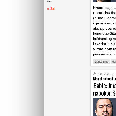
31
hrane
, dajte
« Jul
nestabilnu čas
(njima u obran
nije ni novina
slučaju doživo
kunu u zaštitu
kršćanskog mil
Iskoristili 
virtualnom ra
javnom sramo
Marija Zrno
Mat
16.06.2023. (21
Nisu ni oni med i m
Babić: Im
napokon 