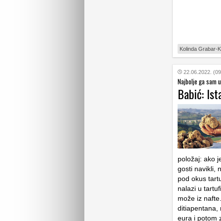
Kolinda Grabar-K
22.06.2022. (09
Najbolje ga sam 
Babić: Ist
položaj: ako 
gosti navikli,
pod okus tartu
nalazi u tartu
može iz nafte.
ditiapentana, n
eura i potom 