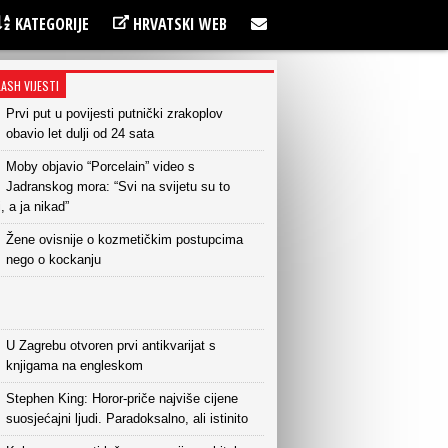
KATEGORIJE
HRVATSKI WEB
LASH VIJESTI
Prvi put u povijesti putnički zrakoplov
obavio let dulji od 24 sata
Moby objavio “Porcelain” video s
Jadranskog mora: “Svi na svijetu su to
i, a ja nikad”
Žene ovisnije o kozmetičkim postupcima
nego o kockanju
U Zagrebu otvoren prvi antikvarijat s
knjigama na engleskom
Stephen King: Horor-priče najviše cijene
suosjećajni ljudi. Paradoksalno, ali istinito