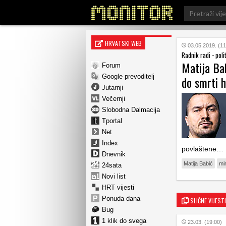
Search
for:
HRVATSKI WEB
03.05.2019. (11
Radnik radi - poli
Matija Bab
Forum
Google prevoditelj
do smrti h
Jutarnji
Večernji
Slobodna Dalmacija
Tportal
Net
Index
povlaštene… M
Dnevnik
Matija Babić
mi
24sata
Novi list
HRT vijesti
Ponuda dana
SLIČNE VIJESTI
Bug
1 klik do svega
23.03. (19:00)