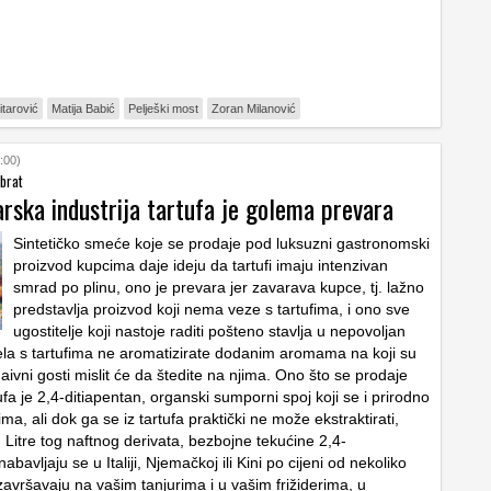
itarović
Matija Babić
Pelješki most
Zoran Milanović
:00)
ubrat
arska industrija tartufa je golema prevara
Sintetičko smeće koje se prodaje pod luksuzni gastronomski
proizvod kupcima daje ideju da tartufi imaju intenzivan
smrad po plinu, ono je prevara jer zavarava kupce, tj. lažno
predstavlja proizvod koji nema veze s tartufima, i ono sve
ugostitelje koji nastoje raditi pošteno stavlja u nepovoljan
jela s tartufima ne aromatizirate dodanim aromama na koji su
 naivni gosti mislit će da štedite na njima. Ono što se prodaje
fa je 2,4-ditiapentan, organski sumporni spoj koji se i prirodno
fima, ali dok ga se iz tartufa praktički ne može ekstraktirati,
 Litre tog naftnog derivata, bezbojne tekućine 2,4-
abavljaju se u Italiji, Njemačkoj ili Kini po cijeni od nekoliko
završavaju na vašim tanjurima i u vašim frižiderima, u