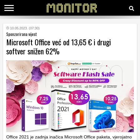
KATEGORIJE
10.05.2023. (07:30)
Sponzorirana vijest
Microsoft Office već od 13,65 € i drugi
HRVATSKI
softver snižen 62%
WEB
Office 2021 je zadnja inačica Microsoft Office paketa, vjerojatno