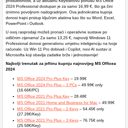
produktivnosti, a uz aktualnu Keysfanovu ponudu MS Office
2024 Professional dostupan je za samo 16,99 €, što ga čini
iznimno povoljnom nadogradnjom. Ova jednokratna kupnja
donosi trajni pristup ključnim alatima kao što su Word, Excel,
PowerPoint i Outlook.
U ovoj rasprodaji možeš pronaći i operativne sustave po
odličnim cijenama! Za samo 13,25 €, najnoviji Windows 11
Professional donosi generativnu umjetnu inteligenciju na tvoje
računalo. Uz Win 11 Pro dobivaš i Copilot, novi AI sustav iz
Microsofta koji obavlja zadatke brže i jednostavnije!
Najbolji trenutak za jeftinu kupnju najnovijeg MS Officea
2024
MS Office 2024 Pro Plus Key
– 19.99€
MS Office 2024 Pro Plus – 3 PCs
– 49.99€ only
(16.66€/PC)
MS Office 2021 Pro Plus Key
– 28.48€
MS Office 2021 Home and Business for Mac
– 49.99€
MS Office 2021 Pro Plus – 2 Keys
– 54.45€ only
(27.28€/Key)
MS Office 2021 Pro Plus – 3 Keys
– 76.75€ only
(25.58€/Key)