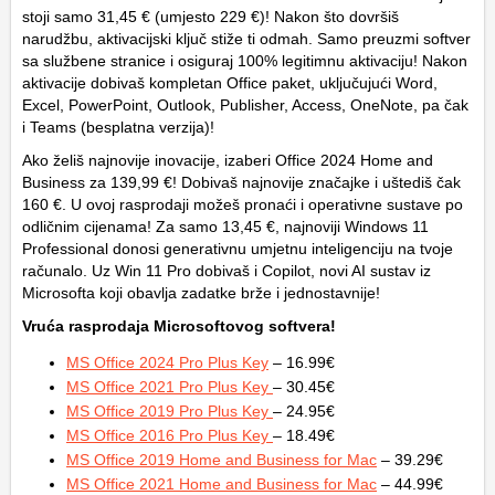
stoji samo 31,45 € (umjesto 229 €)! Nakon što dovršiš
narudžbu, aktivacijski ključ stiže ti odmah. Samo preuzmi softver
sa službene stranice i osiguraj 100% legitimnu aktivaciju! Nakon
aktivacije dobivaš kompletan Office paket, uključujući Word,
Excel, PowerPoint, Outlook, Publisher, Access, OneNote, pa čak
i Teams (besplatna verzija)!
Ako želiš najnovije inovacije, izaberi Office 2024 Home and
Business za 139,99 €! Dobivaš najnovije značajke i uštediš čak
160 €. U ovoj rasprodaji možeš pronaći i operativne sustave po
odličnim cijenama! Za samo 13,45 €, najnoviji Windows 11
Professional donosi generativnu umjetnu inteligenciju na tvoje
računalo. Uz Win 11 Pro dobivaš i Copilot, novi AI sustav iz
Microsofta koji obavlja zadatke brže i jednostavnije!
Vruća rasprodaja Microsoftovog softvera!
MS Office 2024 Pro Plus Key
– 16.99€
MS Office 2021 Pro Plus Key
– 30.45€
MS Office 2019 Pro Plus Key
– 24.95€
MS Office 2016 Pro Plus Key
– 18.49€
MS Office 2019 Home and Business for Mac
– 39.29€
MS Office 2021 Home and Business for Mac
– 44.99€