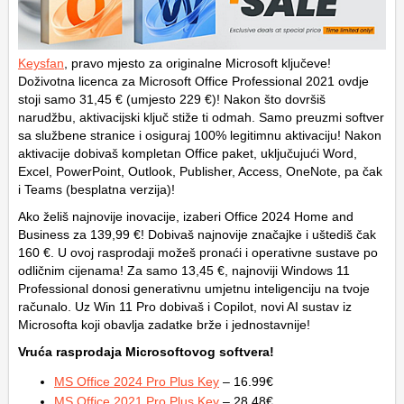
Keysfan
, pravo mjesto za originalne Microsoft ključeve!
Doživotna licenca za Microsoft Office Professional 2021 ovdje
stoji samo 31,45 € (umjesto 229 €)! Nakon što dovršiš
narudžbu, aktivacijski ključ stiže ti odmah. Samo preuzmi softver
sa službene stranice i osiguraj 100% legitimnu aktivaciju! Nakon
aktivacije dobivaš kompletan Office paket, uključujući Word,
Excel, PowerPoint, Outlook, Publisher, Access, OneNote, pa čak
i Teams (besplatna verzija)!
Ako želiš najnovije inovacije, izaberi Office 2024 Home and
Business za 139,99 €! Dobivaš najnovije značajke i uštediš čak
160 €. U ovoj rasprodaji možeš pronaći i operativne sustave po
odličnim cijenama! Za samo 13,45 €, najnoviji Windows 11
Professional donosi generativnu umjetnu inteligenciju na tvoje
računalo. Uz Win 11 Pro dobivaš i Copilot, novi AI sustav iz
Microsofta koji obavlja zadatke brže i jednostavnije!
Vruća rasprodaja Microsoftovog softvera!
MS Office 2024 Pro Plus Key
– 16.99€
MS Office 2021 Pro Plus Key
– 28.48€