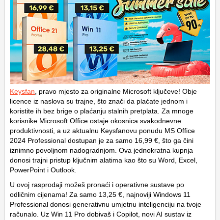
Keysfan
, pravo mjesto za originalne Microsoft ključeve! Obje
licence iz naslova su trajne, što znači da plaćate jednom i
koristite ih bez brige o plaćanju stalnih pretplata. Za mnoge
korisnike Microsoft Office ostaje okosnica svakodnevne
produktivnosti, a uz aktualnu Keysfanovu ponudu MS Office
2024 Professional dostupan je za samo 16,99 €, što ga čini
iznimno povoljnom nadogradnjom. Ova jednokratna kupnja
donosi trajni pristup ključnim alatima kao što su Word, Excel,
PowerPoint i Outlook.
U ovoj rasprodaji možeš pronaći i operativne sustave po
odličnim cijenama! Za samo 13,25 €, najnoviji Windows 11
Professional donosi generativnu umjetnu inteligenciju na tvoje
računalo. Uz Win 11 Pro dobivaš i Copilot, novi AI sustav iz