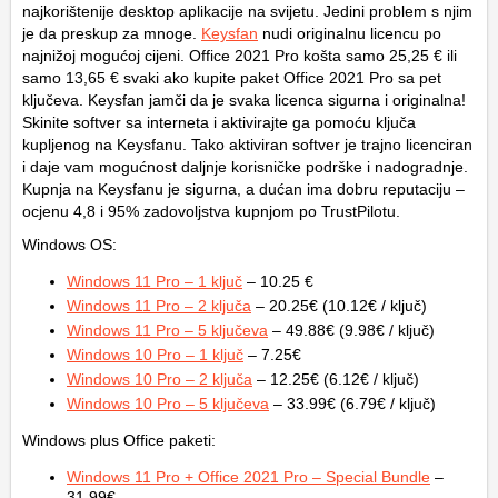
najkorištenije desktop aplikacije na svijetu. Jedini problem s njim
je da preskup za mnoge.
Keysfan
nudi originalnu licencu po
najnižoj mogućoj cijeni. Office 2021 Pro košta samo 25,25 € ili
samo 13,65 € svaki ako kupite paket Office 2021 Pro sa pet
ključeva. Keysfan jamči da je svaka licenca sigurna i originalna!
Skinite softver sa interneta i aktivirajte ga pomoću ključa
kupljenog na Keysfanu. Tako aktiviran softver je trajno licenciran
i daje vam mogućnost daljnje korisničke podrške i nadogradnje.
Kupnja na Keysfanu je sigurna, a dućan ima dobru reputaciju –
ocjenu 4,8 i 95% zadovoljstva kupnjom po TrustPilotu.
Windows OS:
Windows 11 Pro – 1 ključ
– 10.25 €
Windows 11 Pro – 2 ključa
– 20.25€ (10.12€ / ključ)
Windows 11 Pro – 5 ključeva
– 49.88€ (9.98€ / ključ)
Windows 10 Pro – 1 ključ
– 7.25€
Windows 10 Pro – 2 ključa
– 12.25€ (6.12€ / ključ)
Windows 10 Pro – 5 ključeva
– 33.99€ (6.79€ / ključ)
Windows plus Office paketi:
Windows 11 Pro + Office 2021 Pro – Special Bundle
–
31.99€