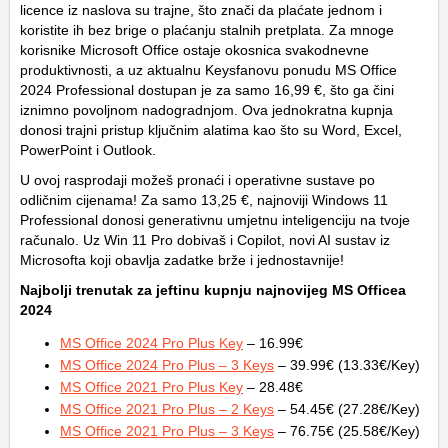
licence iz naslova su trajne, što znači da plaćate jednom i
koristite ih bez brige o plaćanju stalnih pretplata. Za mnoge
korisnike Microsoft Office ostaje okosnica svakodnevne
produktivnosti, a uz aktualnu Keysfanovu ponudu MS Office
2024 Professional dostupan je za samo 16,99 €, što ga čini
iznimno povoljnom nadogradnjom. Ova jednokratna kupnja
donosi trajni pristup ključnim alatima kao što su Word, Excel,
PowerPoint i Outlook.
U ovoj rasprodaji možeš pronaći i operativne sustave po
odličnim cijenama! Za samo 13,25 €, najnoviji Windows 11
Professional donosi generativnu umjetnu inteligenciju na tvoje
računalo. Uz Win 11 Pro dobivaš i Copilot, novi AI sustav iz
Microsofta koji obavlja zadatke brže i jednostavnije!
Najbolji trenutak za jeftinu kupnju najnovijeg MS Officea
2024
MS Office 2024 Pro Plus Key
– 16.99€
MS Office 2024 Pro Plus – 3 Keys
– 39.99€ (13.33€/Key)
MS Office 2021 Pro Plus Key
– 28.48€
MS Office 2021 Pro Plus – 2 Keys
– 54.45€ (27.28€/Key)
MS Office 2021 Pro Plus – 3 Keys
– 76.75€ (25.58€/Key)