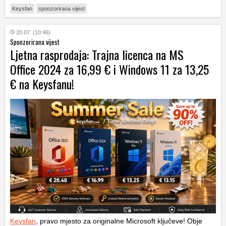
Keysfan
sponzorirana vijest
20.07. (10:46)
Sponzorirana vijest
Ljetna rasprodaja: Trajna licenca na MS
Office 2024 za 16,99 € i Windows 11 za 13,25
€ na Keysfanu!
Keysfan
, pravo mjesto za originalne Microsoft ključeve! Obje