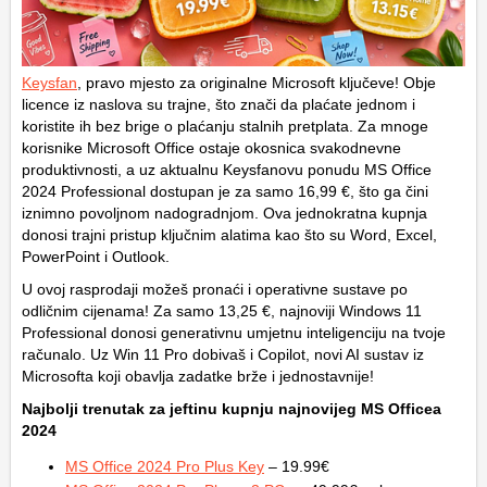
Keysfan
, pravo mjesto za originalne Microsoft ključeve! Obje
licence iz naslova su trajne, što znači da plaćate jednom i
koristite ih bez brige o plaćanju stalnih pretplata. Za mnoge
korisnike Microsoft Office ostaje okosnica svakodnevne
produktivnosti, a uz aktualnu Keysfanovu ponudu MS Office
2024 Professional dostupan je za samo 16,99 €, što ga čini
iznimno povoljnom nadogradnjom. Ova jednokratna kupnja
donosi trajni pristup ključnim alatima kao što su Word, Excel,
PowerPoint i Outlook.
U ovoj rasprodaji možeš pronaći i operativne sustave po
odličnim cijenama! Za samo 13,25 €, najnoviji Windows 11
Professional donosi generativnu umjetnu inteligenciju na tvoje
računalo. Uz Win 11 Pro dobivaš i Copilot, novi AI sustav iz
Microsofta koji obavlja zadatke brže i jednostavnije!
Najbolji trenutak za jeftinu kupnju najnovijeg MS Officea
2024
MS Office 2024 Pro Plus Key
– 19.99€