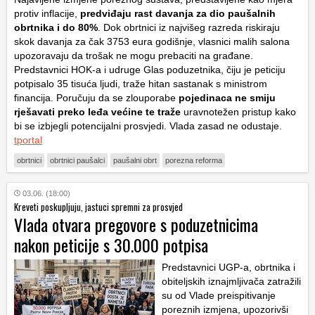
protiv inflacije,
predviđaju rast davanja za dio paušalnih
obrtnika i do 80%
. Dok obrtnici iz najvišeg razreda riskiraju
skok davanja za čak 3753 eura godišnje, vlasnici malih salona
upozoravaju da trošak ne mogu prebaciti na građane.
Predstavnici HOK-a i udruge Glas poduzetnika, čiju je peticiju
potpisalo 35 tisuća ljudi, traže hitan sastanak s ministrom
financija. Poručuju da se zlouporabe
pojedinaca ne smiju
rješavati preko leđa većine te traže
uravnotežen pristup kako
bi se izbjegli potencijalni prosvjedi. Vlada zasad ne odustaje.
tportal
obrtnici
obrtnici paušalci
paušalni obrt
porezna reforma
03.06. (18:00)
Kreveti poskupljuju, jastuci spremni za prosvjed
Vlada otvara pregovore s poduzetnicima
nakon peticije s 30.000 potpisa
Predstavnici UGP-a, obrtnika i
obiteljskih iznajmljivača zatražili
su od Vlade preispitivanje
poreznih izmjena, upozorivši