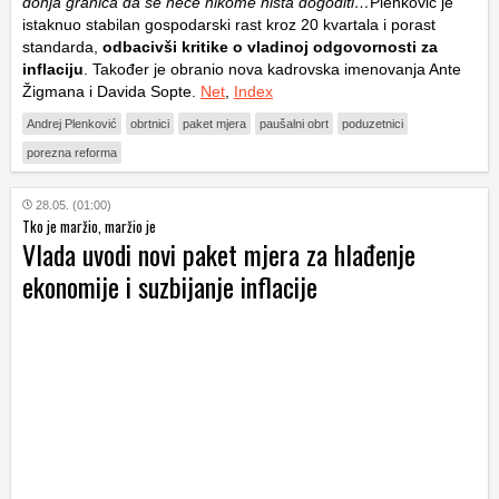
donja granica da se neće nikome ništa dogoditi…
Plenković je
istaknuo stabilan gospodarski rast kroz 20 kvartala i porast
standarda,
odbacivši kritike o vladinoj odgovornosti za
inflaciju
. Također je obranio nova kadrovska imenovanja Ante
Žigmana i Davida Sopte.
Net
,
Index
Andrej Plenković
obrtnici
paket mjera
paušalni obrt
poduzetnici
porezna reforma
28.05. (01:00)
Tko je maržio, maržio je
Vlada uvodi novi paket mjera za hlađenje
ekonomije i suzbijanje inflacije