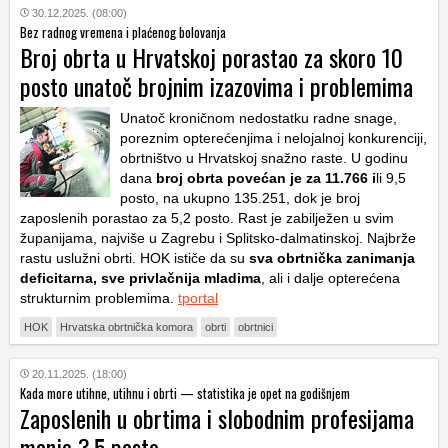
30.12.2025. (08:00)
Bez radnog vremena i plaćenog bolovanja
Broj obrta u Hrvatskoj porastao za skoro 10
posto unatoč brojnim izazovima i problemima
Unatoč kroničnom nedostatku radne snage,
poreznim opterećenjima i nelojalnoj konkurenciji,
obrtništvo u Hrvatskoj snažno raste. U godinu
dana
broj obrta povećan je za 11.766 i
li 9,5
posto, na ukupno 135.251, dok je broj
zaposlenih porastao za 5,2 posto. Rast je zabilježen u svim
županijama, najviše u Zagrebu i Splitsko-dalmatinskoj. Najbrže
rastu uslužni obrti. HOK ističe da su
sva obrtnička zanimanja
deficitarna, sve privlačnija mladima
, ali i dalje opterećena
strukturnim problemima.
tportal
HOK
Hrvatska obrtnička komora
obrti
obrtnici
20.11.2025. (18:00)
Kada more utihne, utihnu i obrti — statistika je opet na godišnjem
Zaposlenih u obrtima i slobodnim profesijama
manje 3,5 posto