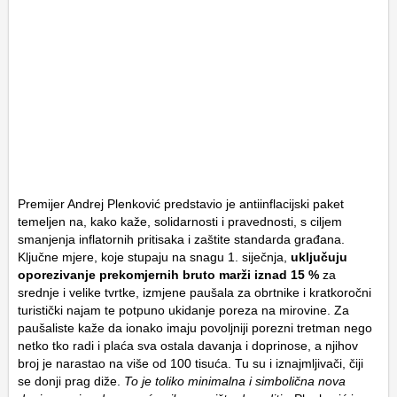
Premijer Andrej Plenković predstavio je antiinflacijski paket
temeljen na, kako kaže, solidarnosti i pravednosti, s ciljem
smanjenja inflatornih pritisaka i zaštite standarda građana.
Ključne mjere, koje stupaju na snagu 1. siječnja,
uključuju
oporezivanje prekomjernih bruto marži iznad 15 %
za
srednje i velike tvrtke, izmjene paušala za obrtnike i kratkoročni
turistički najam te potpuno ukidanje poreza na mirovine. Za
paušaliste kaže da ionako imaju povoljniji porezni tretman nego
netko tko radi i plaća sva ostala davanja i doprinose, a njihov
broj je narastao na više od 100 tisuća. Tu su i iznajmljivači, čiji
se donji prag diže.
To je toliko minimalna i simbolična nova