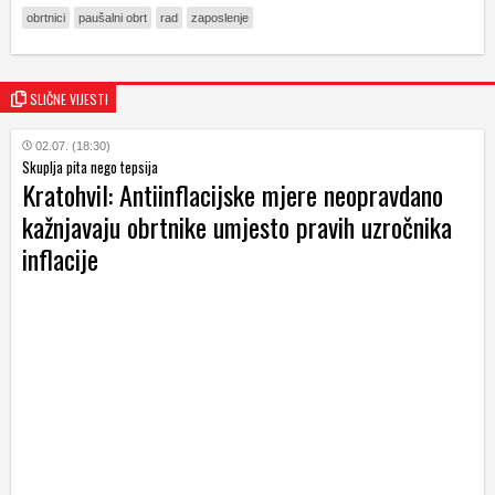
obrtnici
paušalni obrt
rad
zaposlenje
SLIČNE VIJESTI
02.07. (18:30)
Skuplja pita nego tepsija
Kratohvil: Antiinflacijske mjere neopravdano
kažnjavaju obrtnike umjesto pravih uzročnika
inflacije