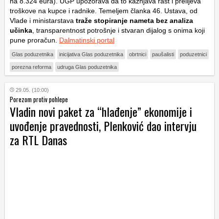
na 8.324 eura). UGP upozorava da to kažnjava rast i prelijeva
troškove na kupce i radnike. Temeljem članka 46. Ustava, od
Vlade i ministarstava
traže stopiranje nameta bez analiza
učinka
, transparentnost potrošnje i stvaran dijalog s onima koji
pune proračun.
Dalmatinski portal
Glas poduzetnika
inicijativa Glas poduzetnika
obrtnici
paušalisti
poduzetnici
porezna reforma
udruga Glas poduzetnika
29.05. (10:00)
Porezom protiv pohlepe
Vladin novi paket za “hlađenje” ekonomije i
uvođenje pravednosti, Plenković dao intervju
za RTL Danas