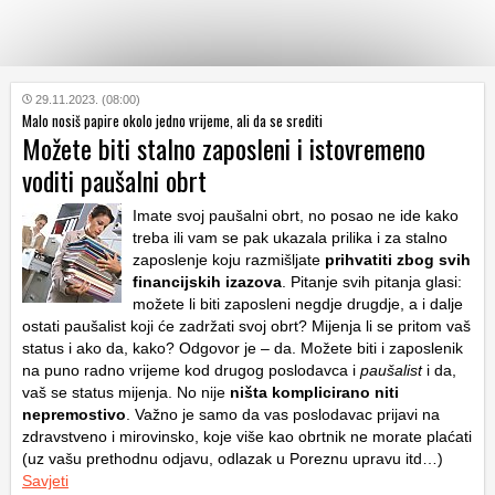
KATEGORIJE
29.11.2023. (08:00)
Malo nosiš papire okolo jedno vrijeme, ali da se srediti
Možete biti stalno zaposleni i istovremeno
HRVATSKI
voditi paušalni obrt
WEB
Imate svoj paušalni obrt, no posao ne ide kako
treba ili vam se pak ukazala prilika i za stalno
zaposlenje koju razmišljate
prihvatiti zbog svih
financijskih izazova
. Pitanje svih pitanja glasi:
možete li biti zaposleni negdje drugdje, a i dalje
ostati paušalist koji će zadržati svoj obrt? Mijenja li se pritom vaš
status i ako da, kako? Odgovor je – da. Možete biti i zaposlenik
na puno radno vrijeme kod drugog poslodavca i
paušalist
i da,
vaš se status mijenja. No nije
ništa komplicirano niti
nepremostivo
. Važno je samo da vas poslodavac prijavi na
zdravstveno i mirovinsko, koje više kao obrtnik ne morate plaćati
(uz vašu prethodnu odjavu, odlazak u Poreznu upravu itd…)
Savjeti