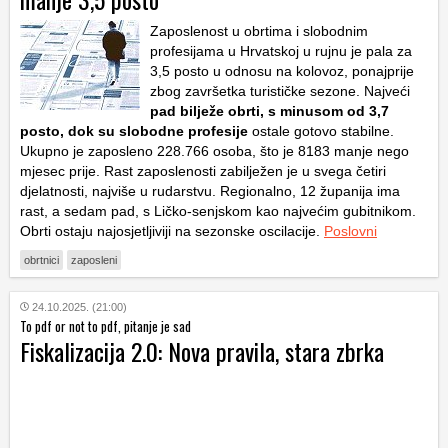
Zaposlenost u obrtima i slobodnim
profesijama u Hrvatskoj u rujnu je pala za
3,5 posto u odnosu na kolovoz, ponajprije
zbog završetka turističke sezone. Najveći
pad bilježe obrti, s minusom od 3,7
posto, dok su slobodne profesije
ostale gotovo stabilne.
Ukupno je zaposleno 228.766 osoba, što je 8183 manje nego
mjesec prije. Rast zaposlenosti zabilježen je u svega četiri
djelatnosti, najviše u rudarstvu. Regionalno, 12 županija ima
rast, a sedam pad, s Ličko-senjskom kao najvećim gubitnikom.
Obrti ostaju najosjetljiviji na sezonske oscilacije.
Poslovni
obrtnici
zaposleni
24.10.2025. (21:00)
To pdf or not to pdf, pitanje je sad
Fiskalizacija 2.0: Nova pravila, stara zbrka