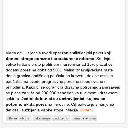
Vlada od 1. siječnja uvodi opsežan antiinflacijski paket
koji
donosi stroge porezne i proračunske reforme
. Srednje i
velike tvrtke s bruto profitnom maržom iznad 15% plaćat će
dodatni porez na dobit od 50%. Malim iznajmljivačima raste
donja granica godišnjeg paušala po krevetu, dok se ostalim
paušalistima uvode progresivne porezne stope ovisno o
prihodima. Kako bi se ograničila državna potrošnja, zamrzavaju
se plaće za više od 200.000 zaposlenika u javnom i državnom
sektoru.
Jedini dobitnici su umirovljenici, kojima se
potpuno ukida porez
na mirovine. Cilj paketa je smanjenje
deficita i suzbijanje visoke stope inflacije.
Jutarnji
inflacija
obrtnici
paket mjera
poduzetnici
porezna reforma