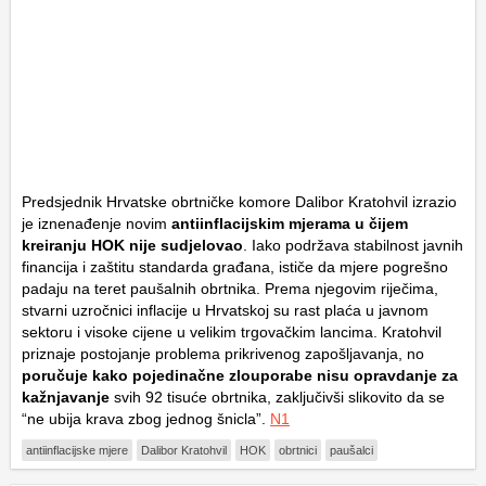
Predsjednik Hrvatske obrtničke komore Dalibor Kratohvil izrazio
je iznenađenje novim
antiinflacijskim mjerama u čijem
kreiranju HOK nije sudjelovao
. Iako podržava stabilnost javnih
financija i zaštitu standarda građana, ističe da mjere pogrešno
padaju na teret paušalnih obrtnika. Prema njegovim riječima,
stvarni uzročnici inflacije u Hrvatskoj su rast plaća u javnom
sektoru i visoke cijene u velikim trgovačkim lancima. Kratohvil
priznaje postojanje problema prikrivenog zapošljavanja, no
poručuje kako pojedinačne zlouporabe nisu opravdanje za
kažnjavanje
svih 92 tisuće obrtnika, zaključivši slikovito da se
“ne ubija krava zbog jednog šnicla”.
N1
antiinflacijske mjere
Dalibor Kratohvil
HOK
obrtnici
paušalci