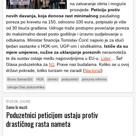
na zatvaranje obrta i moguće
prosvjede.
Peticiju protiv
novih davanja, koja donose rast minimalnog
paušalnog
poreza po krevetu na 150, odnosno 100 eura, potpisalo je više
od 30 tisuća građana. Udruge traže postupno povećanje poreza
do maksimalno deset posto godišnje i izravno sudjelovanje u
odlukama. Ministar financija Tomislav Ćorić najavio je za idući
tjedan sastanke s HOK-om, UGP-om i sindikatima.
Ističe da su
mjere umjerene, nužne za uklanjanje poreznih
neravnoteža
te da sustav ostaje među najpovoljnijima u EU-u.
Lider
… Šef
Glasa poduzetnika za
N1
: Prave nas budalama. Koliko se u ovoj
državi pokrade, toliko turizam ne zaradi (
Nacional
)
Bruno Samardžić
HOK
obrtnici
poduzetnici
porezna reforma
udruga Glas poduzetnika
03.06. (14:00)
Samo bi muzli
Poduzetnici peticijom ustaju protiv
drastičnog rasta nameta