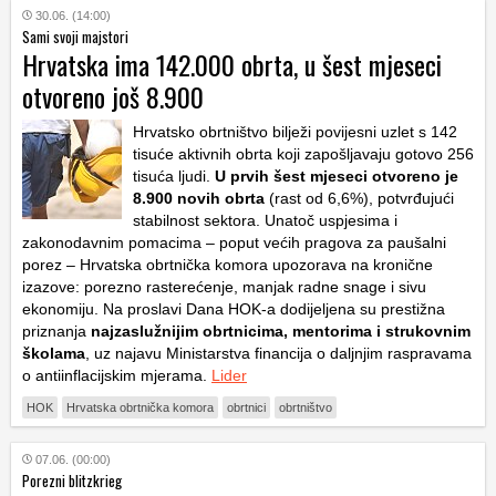
30.06. (14:00)
Sami svoji majstori
Hrvatska ima 142.000 obrta, u šest mjeseci
otvoreno još 8.900
Hrvatsko obrtništvo bilježi povijesni uzlet s 142
tisuće aktivnih obrta koji zapošljavaju gotovo 256
tisuća ljudi.
U prvih šest mjeseci otvoreno je
8.900 novih obrta
(rast od 6,6%), potvrđujući
stabilnost sektora. Unatoč uspjesima i
zakonodavnim pomacima – poput većih pragova za paušalni
porez – Hrvatska obrtnička komora upozorava na kronične
izazove: porezno rasterećenje, manjak radne snage i sivu
ekonomiju. Na proslavi Dana HOK-a dodijeljena su prestižna
priznanja
najzaslužnijim obrtnicima, mentorima i strukovnim
školama
, uz najavu Ministarstva financija o daljnjim raspravama
o antiinflacijskim mjerama.
Lider
HOK
Hrvatska obrtnička komora
obrtnici
obrtništvo
07.06. (00:00)
Porezni blitzkrieg