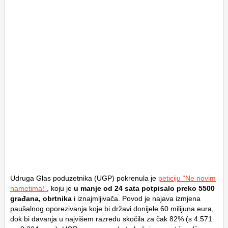
Udruga Glas poduzetnika (UGP) pokrenula je
peticiju “Ne novim
nametima!”
, koju je
u manje od 24 sata potpisalo preko 5500
građana, obrtnika
i iznajmljivača. Povod je najava izmjena
paušalnog oporezivanja koje bi državi donijele 60 milijuna eura,
dok bi davanja u najvišem razredu skočila za čak 82% (s 4.571