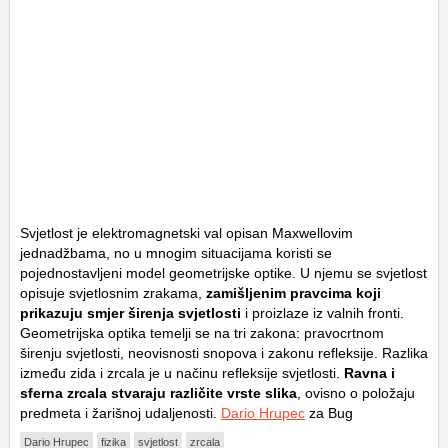
Svjetlost je elektromagnetski val opisan Maxwellovim
jednadžbama, no u mnogim situacijama koristi se
pojednostavljeni model geometrijske optike. U njemu se svjetlost
opisuje svjetlosnim zrakama,
zamišljenim pravcima koji
prikazuju smjer širenja svjetlosti
i proizlaze iz valnih fronti.
Geometrijska optika temelji se na tri zakona: pravocrtnom
širenju svjetlosti, neovisnosti snopova i zakonu refleksije. Razlika
između zida i zrcala je u načinu refleksije svjetlosti.
Ravna i
sferna zrcala stvaraju različite vrste slika
, ovisno o položaju
predmeta i žarišnoj udaljenosti.
Dario Hrupec
za Bug
Dario Hrupec
fizika
svjetlost
zrcala