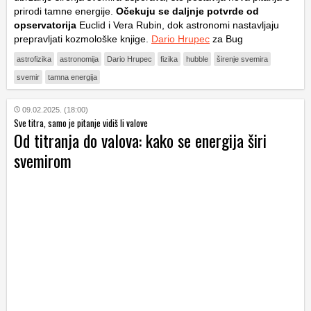
prirodi tamne energije.
Očekuju se daljnje potvrde od
opservatorija
Euclid i Vera Rubin, dok astronomi nastavljaju
prepravljati kozmološke knjige.
Dario Hrupec
za Bug
astrofizika
astronomija
Dario Hrupec
fizika
hubble
širenje svemira
svemir
tamna energija
09.02.2025. (18:00)
Sve titra, samo je pitanje vidiš li valove
Od titranja do valova: kako se energija širi
svemirom