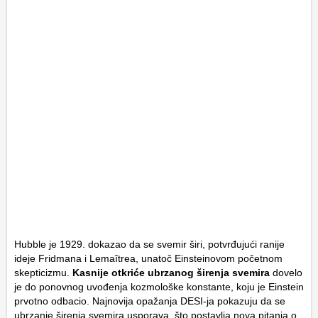
Hubble je 1929. dokazao da se svemir širi, potvrđujući ranije
ideje Fridmana i Lemaîtrea, unatoč Einsteinovom početnom
skepticizmu.
Kasnije otkriće ubrzanog širenja svemira
dovelo
je do ponovnog uvođenja kozmološke konstante, koju je Einstein
prvotno odbacio. Najnovija opažanja DESI-ja pokazuju da se
ubrzanje širenja svemira usporava, što postavlja nova pitanja o