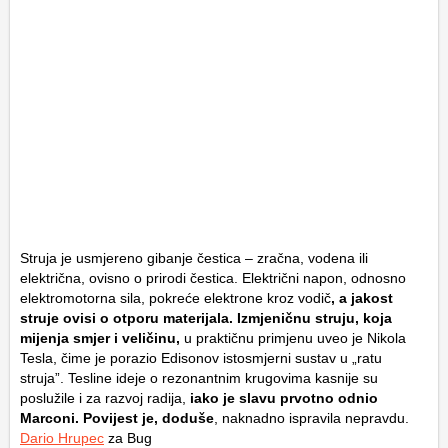
Struja je usmjereno gibanje čestica – zračna, vodena ili
električna, ovisno o prirodi čestica. Električni napon, odnosno
elektromotorna sila, pokreće elektrone kroz vodič
, a jakost
struje ovisi o otporu materijala. Izmjeničnu struju, koja
mijenja smjer i veličinu,
u praktičnu primjenu uveo je Nikola
Tesla, čime je porazio Edisonov istosmjerni sustav u „ratu
struja”. Tesline ideje o rezonantnim krugovima kasnije su
poslužile i za razvoj radija,
iako je slavu prvotno odnio
Marconi. Povijest je, doduše
, naknadno ispravila nepravdu.
Dario Hrupec
za Bug