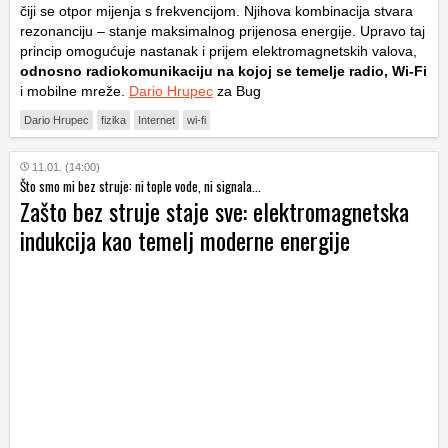
čiji se otpor mijenja s frekvencijom. Njihova kombinacija stvara
rezonanciju – stanje maksimalnog prijenosa energije. Upravo taj
princip omogućuje nastanak i prijem elektromagnetskih valova,
odnosno radiokomunikaciju na kojoj se temelje radio, Wi-Fi
i mobilne mreže.
Dario Hrupec
za Bug
Dario Hrupec
fizika
Internet
wi-fi
11.01. (14:00)
Što smo mi bez struje: ni tople vode, ni signala...
Zašto bez struje staje sve: elektromagnetska
indukcija kao temelj moderne energije