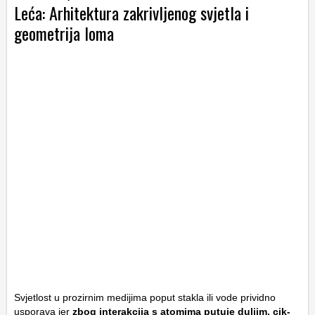
Leća: Arhitektura zakrivljenog svjetla i
geometrija loma
Svjetlost u prozirnim medijima poput stakla ili vode prividno
usporava jer
zbog interakcija s atomima putuje duljim, cik-