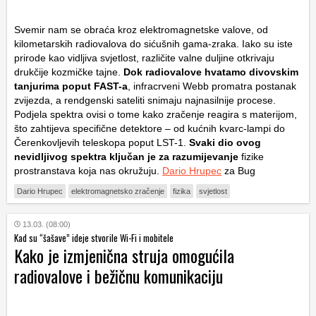
Svemir nam se obraća kroz elektromagnetske valove, od
kilometarskih radiovalova do sićušnih gama-zraka. Iako su iste
prirode kao vidljiva svjetlost, različite valne duljine otkrivaju
drukčije kozmičke tajne.
Dok radiovalove hvatamo divovskim
tanjurima poput FAST-a
, infracrveni Webb promatra postanak
zvijezda, a rendgenski sateliti snimaju najnasilnije procese.
Podjela spektra ovisi o tome kako zračenje reagira s materijom,
što zahtijeva specifične detektore – od kućnih kvarc-lampi do
Čerenkovljevih teleskopa poput LST-1.
Svaki dio ovog
nevidljivog spektra ključan je za razumijevanje
fizike
prostranstava koja nas okružuju.
Dario Hrupec
za Bug
Dario Hrupec
elektromagnetsko zračenje
fizika
svjetlost
13.03. (08:00)
Kad su “šašave” ideje stvorile Wi-Fi i mobitele
Kako je izmjenična struja omogućila
radiovalove i bežičnu komunikaciju