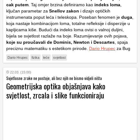
cak putem
. Taj omjer brzina definiramo kao
indeks loma
,
ključan parametar za
Snellov zakon
i dizajn optičkih
instrumenata poput leća i teleskopa. Poseban fenomen je
duga
,
koja nastaje kombinacijom loma, totalne refleksije i disperzije u
kapljicama kiše. Budući da indeks loma ovisi o valnoj duljini,
bijela se svjetlost razlaže na boje. Razumijevanje ovih pojava,
koje su proučavali de Dominis, Newton i Descartes
, spaja
preciznu matematiku s estetikom prirode.
Dario Hrupec
za Bug
Dario Hrupec
fizika
leće
svjetlost
22.03. (15:00)
Svjetlosne zrake ne postoje, ali bez njih ne bismo vidjeli ništa
Geometrijska optika objašnjava kako
svjetlost, zrcala i slike funkcioniraju