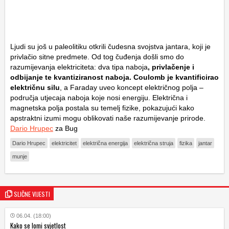
Ljudi su još u paleolitiku otkrili čudesna svojstva jantara, koji je
privlačio sitne predmete. Od tog čuđenja došli smo do
razumijevanja elektriciteta: dva tipa naboja
, privlačenje i
odbijanje te kvantiziranost naboja. Coulomb je kvantificirao
električnu silu
, a Faraday uveo koncept električnog polja –
područja utjecaja naboja koje nosi energiju. Električna i
magnetska polja postala su temelj fizike, pokazujući kako
apstraktni izumi mogu oblikovati naše razumijevanje prirode.
Dario Hrupec
za Bug
Dario Hrupec
elektricitet
električna energija
električna struja
fizika
jantar
munje
SLIČNE VIJESTI
06.04. (18:00)
Kako se lomi svjetlost