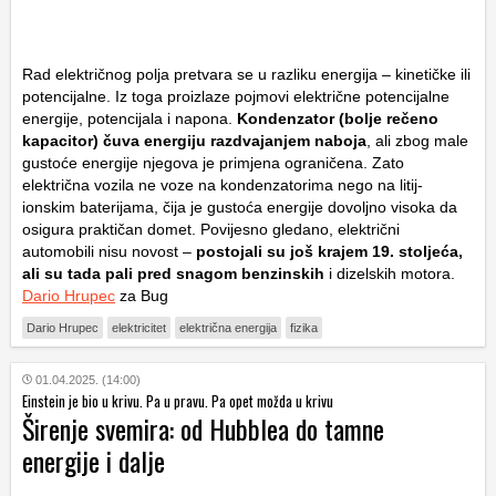
Rad električnog polja pretvara se u razliku energija – kinetičke ili
potencijalne. Iz toga proizlaze pojmovi električne potencijalne
energije, potencijala i napona.
Kondenzator (bolje rečeno
kapacitor) čuva energiju razdvajanjem naboja
, ali zbog male
gustoće energije njegova je primjena ograničena. Zato
električna vozila ne voze na kondenzatorima nego na litij-
ionskim baterijama, čija je gustoća energije dovoljno visoka da
osigura praktičan domet. Povijesno gledano, električni
automobili nisu novost –
postojali su još krajem 19. stoljeća,
ali su tada pali pred snagom benzinskih
i dizelskih motora.
Dario Hrupec
za Bug
Dario Hrupec
elektricitet
električna energija
fizika
01.04.2025. (14:00)
Einstein je bio u krivu. Pa u pravu. Pa opet možda u krivu
Širenje svemira: od Hubblea do tamne
energije i dalje