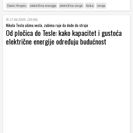
Dario Hrupec
električna energija
električna struja
fizika
struja
17.09.2025. (20:00)
Nikola Tesla ušima vesla, zubima ruje da dođe do struje
Od pločica do Tesle: kako kapacitet i gustoća
električne energije određuju budućnost