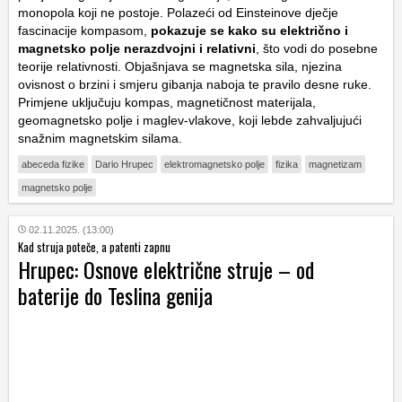
monopola koji ne postoje. Polazeći od Einsteinove dječje
fascinacije kompasom,
pokazuje se kako su električno i
magnetsko polje nerazdvojni i relativni
, što vodi do posebne
teorije relativnosti. Objašnjava se magnetska sila, njezina
ovisnost o brzini i smjeru gibanja naboja te pravilo desne ruke.
Primjene uključuju kompas, magnetičnost materijala,
geomagnetsko polje i maglev-vlakove, koji lebde zahvaljujući
snažnim magnetskim silama.
abeceda fizike
Dario Hrupec
elektromagnetsko polje
fizika
magnetizam
magnetsko polje
02.11.2025. (13:00)
Kad struja poteče, a patenti zapnu
Hrupec: Osnove električne struje – od
baterije do Teslina genija