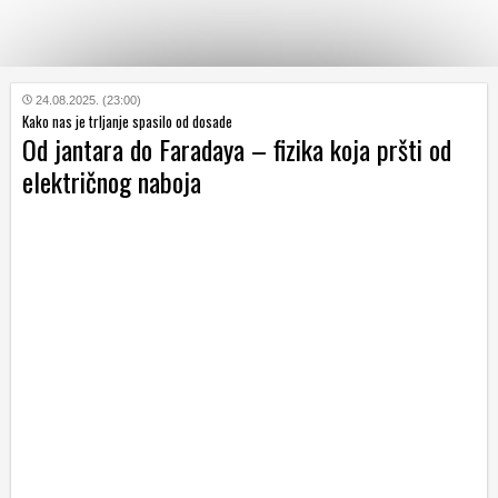
KATEGORIJE
24.08.2025. (23:00)
Kako nas je trljanje spasilo od dosade
Od jantara do Faradaya – fizika koja pršti od
HRVATSKI
električnog naboja
WEB