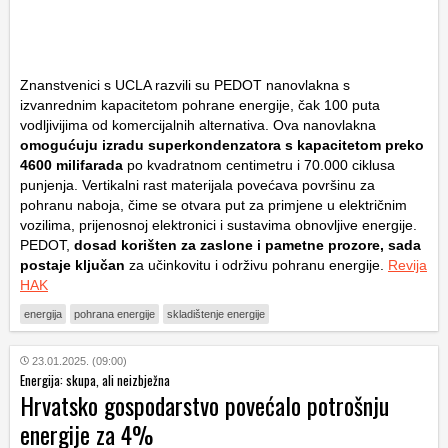
Znanstvenici s UCLA razvili su PEDOT nanovlakna s
izvanrednim kapacitetom pohrane energije, čak 100 puta
vodljivijima od komercijalnih alternativa. Ova nanovlakna
omogućuju izradu superkondenzatora s kapacitetom preko
4600 milifarada
po kvadratnom centimetru i 70.000 ciklusa
punjenja. Vertikalni rast materijala povećava površinu za
pohranu naboja, čime se otvara put za primjene u električnim
vozilima, prijenosnoj elektronici i sustavima obnovljive energije.
PEDOT,
dosad korišten za zaslone i pametne prozore, sada
postaje ključan
za učinkovitu i održivu pohranu energije.
Revija
HAK
energija
pohrana energije
skladištenje energije
23.01.2025. (09:00)
Energija: skupa, ali neizbježna
Hrvatsko gospodarstvo povećalo potrošnju
energije za 4%