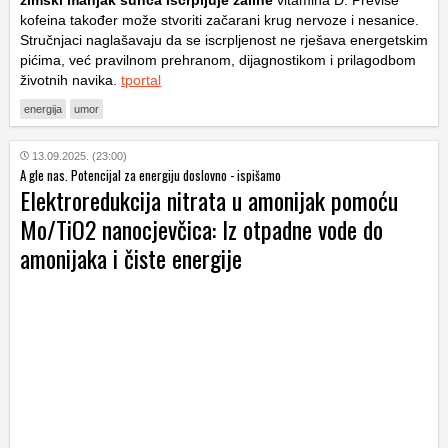
zimski manjak sunca iscrpljuje zalihe
vitamina D. Previše
kofeina također može stvoriti začarani krug nervoze i nesanice.
Stručnjaci naglašavaju da se iscrpljenost ne rješava energetskim
pićima, već pravilnom prehranom, dijagnostikom i prilagodbom
životnih navika.
tportal
energija
umor
13.09.2025. (23:00)
A gle nas. Potencijal za energiju doslovno - ispišamo
Elektroredukcija nitrata u amonijak pomoću
Mo/TiO2 nanocjevčica: Iz otpadne vode do
amonijaka i čiste energije