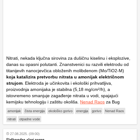
Nitrati, nekada ključna sirovina za dušičnu kiselinu i eksplozive,
danas su opasni polutanti. Znanstvenici su razvili elektrodu od
titanijevih nanocjevčica obloženih molibdenom (Mo/TiO2-M)
koja katalizira pretvorbu nitrata u amonijak električnom
strujom
. Elektroda je učinkovita i ekološki prihvatljiva,
proizvodnja amonijaka je stabilna (5,18 mg/cm²/h), a
istovremeno smanjuje zagađenje nitrata u vodi, spajajući
kemijsku tehnologiju i zaštitu okoliša.
Nenad Raos
za Bug
amonijak
čista energija
ekološko gorivo
energija
gorivo
Nenad Raos
nitrati
otpadne vode
27.08.2025. (09:00)
Slatkovodno-slani pogon