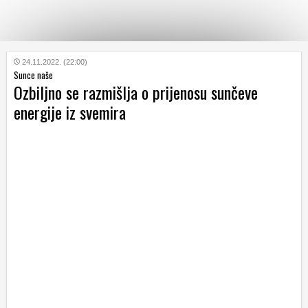
KATEGORIJE
24.11.2022. (22:00)
Sunce naše
Ozbiljno se razmišlja o prijenosu sunčeve
HRVATSKI
energije iz svemira
WEB