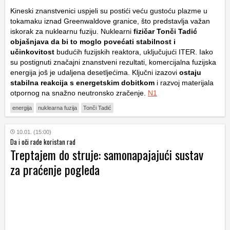
Kineski znanstvenici uspjeli su postići veću gustoću plazme u
tokamaku iznad Greenwaldove granice, što predstavlja važan
iskorak za nuklearnu fuziju. Nuklearni
fizičar Tonči Tadić
objašnjava da bi to moglo povećati stabilnost i
učinkovitost
budućih fuzijskih reaktora, uključujući ITER. Iako
su postignuti značajni znanstveni rezultati, komercijalna fuzijska
energija još je udaljena desetljećima. Ključni izazovi
ostaju
stabilna reakcija s energetskim dobitkom
i razvoj materijala
otpornog na snažno neutronsko zračenje.
N1
energija
nuklearna fuzija
Tonči Tadić
10.01. (15:00)
Da i oči rade koristan rad
Treptajem do struje: samonapajajući sustav
za praćenje pogleda