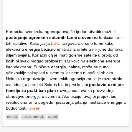
Europska svemirska agencija ovaj će tjedan utvrditi može li
postojanje ogromnih solarnih farmi u svemiru
funkcionirati i
biti isplativo. Kako javlja
BBC
, razgovaralo se o tome kako
električnu energija bežično emitirati iz orbite u milijune domova
diljem svijeta. Konačni cilj je imati goleme satelite u orbiti, od
kojih bi svaki mogao proizvesti istu količinu električne energije
kao elektrana. Sunčeva energija, naime, može se puno
učinkovitije sakupljati u svemiru jer nema ni noći ni oblaka.
Nekoliko organizacija i svemirskih agencija ranije je razmatralo
ovu ideju, ali projekt Solaris bio bi prvi koji bi
postavio ozbiljne
temelje za praktičan plan
razvoja sustava za proizvodnju
obnovljive energije u svemiru. Ako uspije, ovaj bi projekt bio
revolucionaran u pogledu rješavanja pitanja nestašice energije u
budućnosti.
Green
energija
solarna energija
svemir