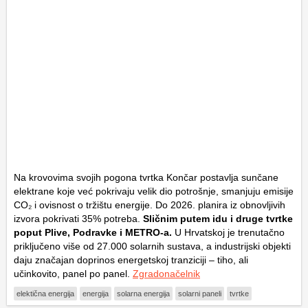
Na krovovima svojih pogona tvrtka Končar postavlja sunčane
elektrane koje već pokrivaju velik dio potrošnje, smanjuju emisije
CO₂ i ovisnost o tržištu energije. Do 2026. planira iz obnovljivih
izvora pokrivati 35% potreba.
Sličnim putem idu i druge tvrtke
poput Plive, Podravke i METRO-a.
U Hrvatskoj je trenutačno
priključeno više od 27.000 solarnih sustava, a industrijski objekti
daju značajan doprinos energetskoj tranziciji – tiho, ali
učinkovito, panel po panel.
Zgradonačelnik
elektična energija
energija
solarna energija
solarni paneli
tvrtke