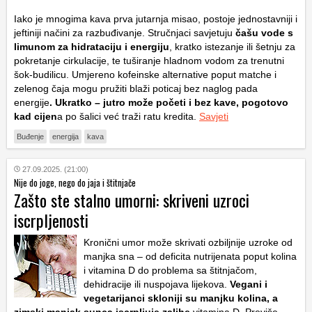
Iako je mnogima kava prva jutarnja misao, postoje jednostavniji i
jeftiniji načini za razbuđivanje. Stručnjaci savjetuju
čašu vode s
limunom za hidrataciju i energiju
, kratko istezanje ili šetnju za
pokretanje cirkulacije, te tuširanje hladnom vodom za trenutni
šok-budilicu. Umjereno kofeinske alternative poput matche i
zelenog čaja mogu pružiti blaži poticaj bez naglog pada
energije
. Ukratko – jutro može početi i bez kave, pogotovo
kad cijen
a po šalici već traži ratu kredita.
Savjeti
Buđenje
energija
kava
27.09.2025. (21:00)
Nije do joge, nego do jaja i štitnjače
Zašto ste stalno umorni: skriveni uzroci
iscrpljenosti
Kronični umor može skrivati ozbiljnije uzroke od
manjka sna – od deficita nutrijenata poput kolina
i vitamina D do problema sa štitnjačom,
dehidracije ili nuspojava lijekova.
Vegani i
vegetarijanci skloniji su manjku kolina, a