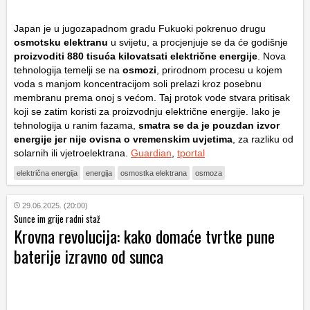
Japan je u jugozapadnom gradu Fukuoki pokrenuo drugu
osmotsku elektranu
u svijetu, a procjenjuje se da će godišnje
proizvoditi 880 tisuća kilovatsati električne energije
. Nova
tehnologija temelji se na
osmozi
, prirodnom procesu u kojem
voda s manjom koncentracijom soli prelazi kroz posebnu
membranu prema onoj s većom. Taj protok vode stvara pritisak
koji se zatim koristi za proizvodnju električne energije. Iako je
tehnologija u ranim fazama,
smatra se da je pouzdan izvor
energije jer nije ovisna o vremenskim uvjetima
, za razliku od
solarnih ili vjetroelektrana.
Guardian
,
tportal
električna energija
energija
osmostka elektrana
osmoza
29.06.2025. (20:00)
Sunce im grije radni staž
Krovna revolucija: kako domaće tvrtke pune
baterije izravno od sunca