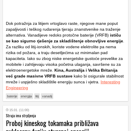
Dok potražnja za litijem vrtoglavo raste, njegove mane poput
zapaljivosti i teškog rudarenja tjeraju znanstvenike na traženje
alternativa. Vanadijeve redoks protočne baterije (VRFB)
ističu
se kao sigurno rješenje za skladištenje obnovljive energije
.
Za razliku od litij-ionskih, koriste vodene elektrolite pa nema
rizika od požara, a traju desetljećima uz minimalan pad
kapaciteta. Iako su zbog niske energetske gustoće prevelike za
mobitele i zahtijevaju visoka početna ulaganja, savršene su za
elektroenergetske mreže.
Kina, Australija i Velika Britanija
već grade masivne VRFB sustave
kako bi osigurale stabilnost
mreže i uspješno skladištile energiju sunca i vjetra.
Interesting
Engineering
baterije
energija
litij
vanadij
15.01. (11:00)
Struja ima strpljenja
Proboj kineskog tokamaka približava