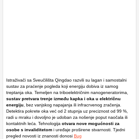
Istraživači sa Sveučilišta Qingdao razvili su lagan i samostalni
sustav za praćenje pogleda koji energiju dobiva iz samog
treptanja oka. Temeljen na triboelektričnim nanogeneratorima,
sustav pretvara trenje između kapka i oka u električnu
energiju
, bez vanjskog napajanja ili infracrvenog zračenja.
Detektira pokrete oka već od 2 stupnja uz preciznost od 99 %,
radi u mraku i dovoljno je udoban za nošenje poput naočala ili
kontaktnih leća. Tehnologija
otvara nove mogućnosti za
osobe s invaliditetom
i uređaje proširene stvarnosti. Tjedni
pregled novosti iz znanosti donosi
Bug