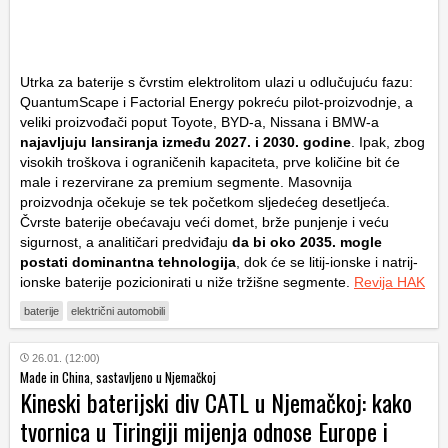
Utrka za baterije s čvrstim elektrolitom ulazi u odlučujuću fazu:
QuantumScape i Factorial Energy pokreću pilot-proizvodnje, a
veliki proizvođači poput Toyote, BYD-a, Nissana i BMW-a
najavljuju lansiranja između 2027. i 2030. godine
. Ipak, zbog
visokih troškova i ograničenih kapaciteta, prve količine bit će
male i rezervirane za premium segmente. Masovnija
proizvodnja očekuje se tek početkom sljedećeg desetljeća.
Čvrste baterije obećavaju veći domet, brže punjenje i veću
sigurnost, a analitičari predviđaju
da bi oko 2035. mogle
postati dominantna tehnologija
, dok će se litij-ionske i natrij-
ionske baterije pozicionirati u niže tržišne segmente.
Revija HAK
baterije
električni automobili
26.01. (12:00)
Made in China, sastavljeno u Njemačkoj
Kineski baterijski div CATL u Njemačkoj: kako
tvornica u Tiringiji mijenja odnose Europe i