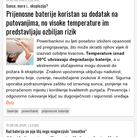
10.08.2025. (16:00)
Sunce, more i… eksplozija?
Prijenosne baterije koristan su dodatak na
putovanjima, no visoke temperature im
predstavljaju ozbiljan rizik
Powerbankovi su ljeti posebno izloženi opasnosti
od pregrijavanja, što može skratiti njihov vijek ili
izazvati ozbiljne kvarove
. Temperature iznad
30°C ubrzavaju degradaciju baterije
, a u
ekstremnim slučajevima mogu dovesti do
požara ili eksplozije. Znakovi upozorenja uključuju nadutost,
promjenu boje, curenje, neuobičajene zvukove ili mirise. Sigurna
uporaba podrazumijeva zaštitu od izravnog sunca, punjenje na
prozračenom mjestu i korištenje kvalitetnih punjača. Prevencija i
odgovorno rukovanje ključ su dugovječnosti i sigurnosti uređaja.
Bug
baterije
powerbank
prijenosne baterije
08.08.2025. (13:00)
Kad baterija ne pije litij nego magnezijski “smoothie”