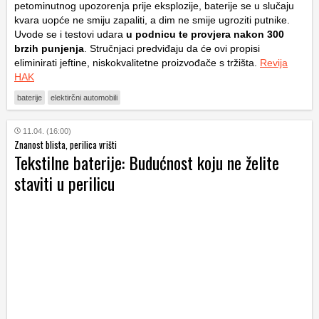
petominutnog upozorenja prije eksplozije, baterije se u slučaju
kvara uopće ne smiju zapaliti, a dim ne smije ugroziti putnike.
Uvode se i testovi udara
u podnicu te provjera nakon 300
brzih punjenja
. Stručnjaci predviđaju da će ovi propisi
eliminirati jeftine, niskokvalitetne proizvođače s tržišta.
Revija
HAK
baterije
elektirčni automobili
11.04. (16:00)
Znanost blista, perilica vrišti
Tekstilne baterije: Budućnost koju ne želite
staviti u perilicu