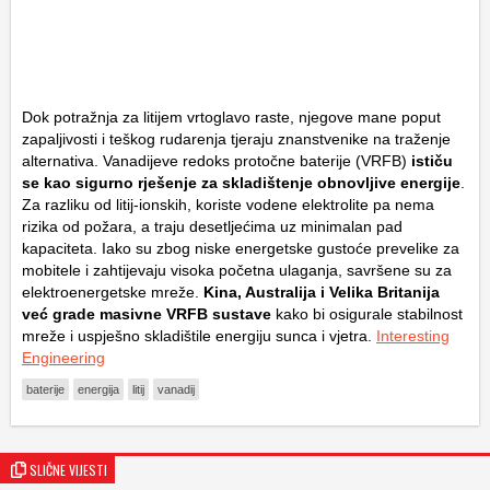
Dok potražnja za litijem vrtoglavo raste, njegove mane poput
zapaljivosti i teškog rudarenja tjeraju znanstvenike na traženje
alternativa. Vanadijeve redoks protočne baterije (VRFB)
ističu
se kao sigurno rješenje za skladištenje obnovljive energije
.
Za razliku od litij-ionskih, koriste vodene elektrolite pa nema
rizika od požara, a traju desetljećima uz minimalan pad
kapaciteta. Iako su zbog niske energetske gustoće prevelike za
mobitele i zahtijevaju visoka početna ulaganja, savršene su za
elektroenergetske mreže.
Kina, Australija i Velika Britanija
već grade masivne VRFB sustave
kako bi osigurale stabilnost
mreže i uspješno skladištile energiju sunca i vjetra.
Interesting
Engineering
baterije
energija
litij
vanadij
SLIČNE VIJESTI