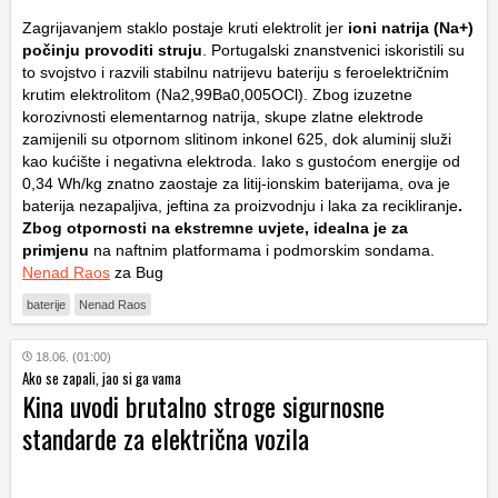
Zagrijavanjem staklo postaje kruti elektrolit jer
ioni natrija (
N
a
+
)
počinju provoditi struju
. Portugalski znanstvenici iskoristili su
to svojstvo i razvili stabilnu natrijevu bateriju s feroelektričnim
krutim elektrolitom (
N
a
2
,
99
B
a
0
,
005
OCl
). Zbog izuzetne
korozivnosti elementarnog natrija, skupe zlatne elektrode
zamijenili su otpornom slitinom inkonel 625, dok aluminij služi
kao kućište i negativna elektroda. Iako s gustoćom energije od
0,34 Wh/kg znatno zaostaje za litij-ionskim baterijama, ova je
baterija nezapaljiva, jeftina za proizvodnju i laka za recikliranje
.
Zbog otpornosti na ekstremne uvjete, idealna je za
primjenu
na naftnim platformama i podmorskim sondama.
Nenad Raos
za Bug
baterije
Nenad Raos
18.06. (01:00)
Ako se zapali, jao si ga vama
Kina uvodi brutalno stroge sigurnosne
standarde za električna vozila