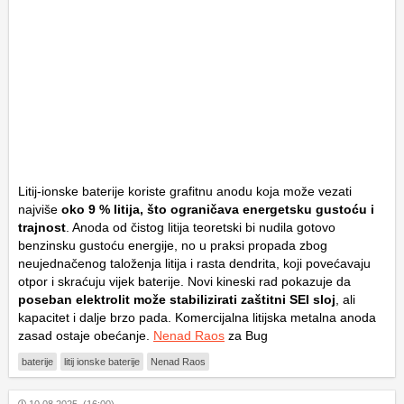
Litij-ionske baterije koriste grafitnu anodu koja može vezati
najviše
oko 9 % litija, što ograničava energetsku gustoću i
trajnost
. Anoda od čistog litija teoretski bi nudila gotovo
benzinsku gustoću energije, no u praksi propada zbog
neujednačenog taloženja litija i rasta dendrita, koji povećavaju
otpor i skraćuju vijek baterije. Novi kineski rad pokazuje da
poseban elektrolit može stabilizirati zaštitni SEI sloj
, ali
kapacitet i dalje brzo pada. Komercijalna litijska metalna anoda
zasad ostaje obećanje.
Nenad Raos
za Bug
baterije
litij ionske baterije
Nenad Raos