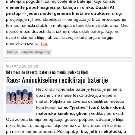
materijala pogodnih za multivalentne baterije, koje koriste
elemente poput magnezija, kalcija ili cinka. Dualni AI
pristup — jedan model generira kristalne strukture
, drugi
procjenjuje njihovu stabilnost — omogućio je brzo pronalaženje
termodinamički stabilnih materijala s tunelskim strukturama. Ovo
otkriće može dovesti do snažnijih, ekoloških baterija koje ne
ovise o skupom litiju i ubrzati razvoj skladištenja energije i
obnovljivih izvora.
Bug
baterije
umjetna inteligencija
24.07.2025. (21:00)
Od smeća do deserta: baterije na meniju ljudskog tijela
Raos: Aminokiseline recikliraju baterije
Reciklirati litij-ionske baterije teško je jer se iz
opasne crne mase teško izdvajaju vrijedni
metali. Poljski znanstvenici osmislili su metodu
koja koristi
samo “jestive” tvari: kolin-klorid,
malonsku kiselinu, glicin
i vodikov peroksid.
Ova zelena kemija omogućuje gotovo potpuno izdvajanje litija,
nikla, kobalta, mangana i dijelom bakra, bez opasnih kiselina i
pri niskim temperaturama. Postupak je
brz, jeftin i ekološki, a