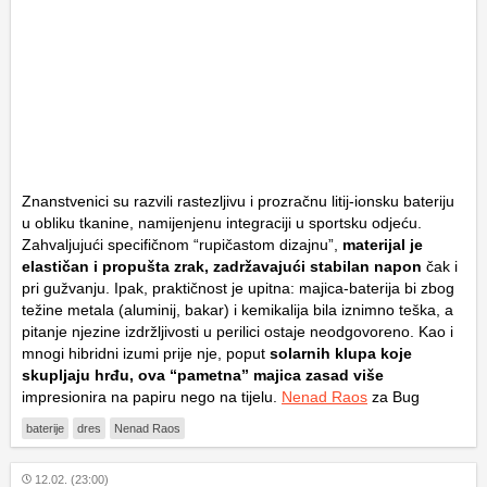
Znanstvenici su razvili rastezljivu i prozračnu litij-ionsku bateriju
u obliku tkanine, namijenjenu integraciji u sportsku odjeću.
Zahvaljujući specifičnom “rupičastom dizajnu”,
materijal je
elastičan i propušta zrak, zadržavajući stabilan napon
čak i
pri gužvanju. Ipak, praktičnost je upitna: majica-baterija bi zbog
težine metala (aluminij, bakar) i kemikalija bila iznimno teška, a
pitanje njezine izdržljivosti u perilici ostaje neodgovoreno. Kao i
mnogi hibridni izumi prije nje, poput
solarnih klupa koje
skupljaju hrđu, ova “pametna” majica zasad više
impresionira na papiru nego na tijelu.
Nenad Raos
za Bug
baterije
dres
Nenad Raos
12.02. (23:00)