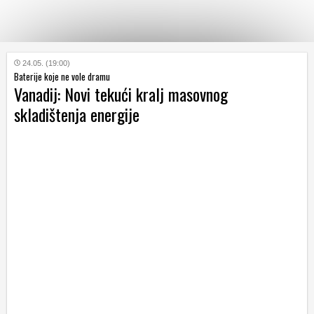
KATEGORIJE
24.05. (19:00)
Baterije koje ne vole dramu
Vanadij: Novi tekući kralj masovnog
HRVATSKI
skladištenja energije
WEB