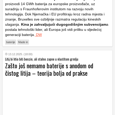
proizvodi 14 GWh baterija za europske proizvođače, uz
suradnju s Fraunhoferovim institutom na razvoju novih
tehnologija. Dok Njemačka i EU profitiraju kroz radna mjesta i
znanje, Bruxelles sve ozbiljnije razmatra regulaciju kineskih
ulaganja.
Kina je zahvaljujući dugogodišnjim subvencijam
a
postala tehnološki lider, ali Europa još vidi priliku u sljedećoj
generaciji baterija.
DW
baterije
Made in
13.12.2025. (18:00)
Litij bi htio biti benzin, ali stalno zapne u vlastitom grmlju
Zašto još nemamo baterije s anodom od
čistog litija – teorija bolja od prakse