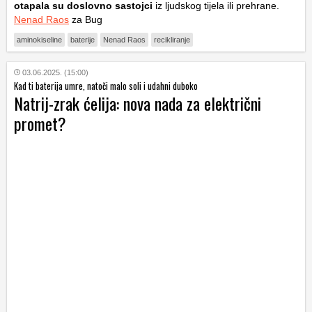
otapala su doslovno sastojci
iz ljudskog tijela ili prehrane.
Nenad Raos
za Bug
aminokiseline
baterije
Nenad Raos
recikliranje
03.06.2025. (15:00)
Kad ti baterija umre, natoči malo soli i udahni duboko
Natrij-zrak ćelija: nova nada za električni
promet?