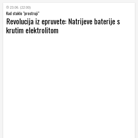
23.06. (22:00)
Kad staklo "prostruji"
Revolucija iz epruvete: Natrijeve baterije s
krutim elektrolitom