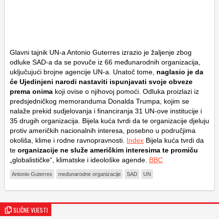
Glavni tajnik UN-a Antonio Guterres izrazio je žaljenje zbog
odluke SAD-a da se povuče iz 66 međunarodnih organizacija,
uključujući brojne agencije UN-a. Unatoč tome,
naglasio je da
će Ujedinjeni narodi nastaviti ispunjavati svoje obveze
prema onima
koji ovise o njihovoj pomoći. Odluka proizlazi iz
predsjedničkog memoranduma Donalda Trumpa, kojim se
nalaže prekid sudjelovanja i financiranja 31 UN-ove institucije i
35 drugih organizacija. Bijela kuća tvrdi da te organizacije djeluju
protiv američkih nacionalnih interesa, posebno u područjima
okoliša, klime i rodne ravnopravnosti.
Index
Bijela kuća tvrdi da
te
organizacije ne služe američkim interesima te promiču
„globalističke“, klimatske i ideološke agende.
BBC
Antonio Guterres
međunarodne organizacije
SAD
UN
SLIČNE VIJESTI