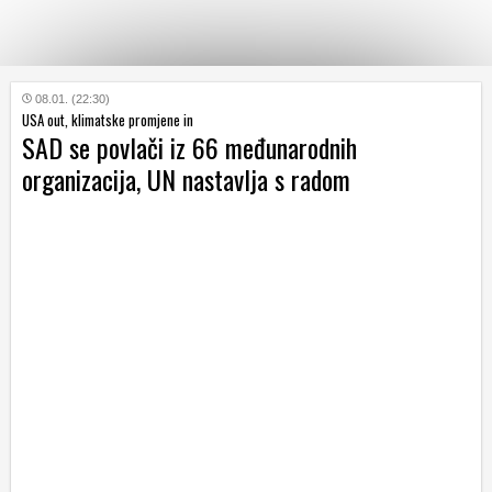
KATEGORIJE
08.01. (22:30)
USA out, klimatske promjene in
SAD se povlači iz 66 međunarodnih
HRVATSKI
organizacija, UN nastavlja s radom
WEB