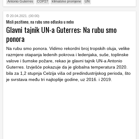
Antonio Guterres
COP27
klimatske promjene
UN
20.04.2021. (00:00)
Misli pozitivno, na rubu smo odlaska u nebo
Glavni tajnik UN-a Guterres: Na rubu smo
ponora
Na rubu smo ponora. Vidimo rekordni broj tropskih oluja, velike
razmjere otapanja ledenih pokrova i ledenjaka, suše, toplinske
valove i šumske požare, rekao je glavni tajnik UN-a Antonio
Guterres. Izvješće pokazuje da je globalna temperatura 2020.
bila za 1,2 stupnja Celzija viša od predindustrijskog perioda, što
je svrstava među tri najtoplije godine, uz 2016. i 2019.