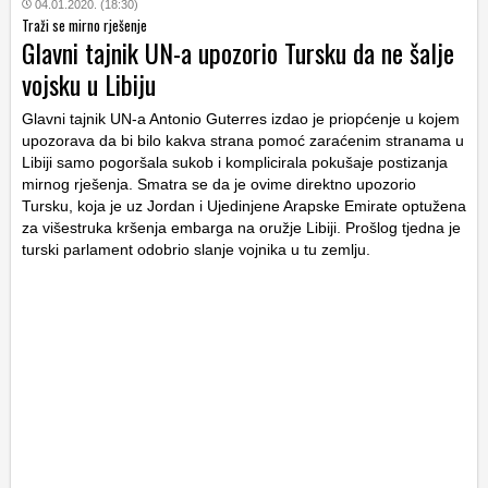
04.01.2020. (18:30)
Traži se mirno rješenje
Glavni tajnik UN-a upozorio Tursku da ne šalje
vojsku u Libiju
Glavni tajnik UN-a Antonio Guterres izdao je priopćenje u kojem
upozorava da bi bilo kakva strana pomoć zaraćenim stranama u
Libiji samo pogoršala sukob i komplicirala pokušaje postizanja
mirnog rješenja. Smatra se da je ovime direktno upozorio
Tursku, koja je uz Jordan i Ujedinjene Arapske Emirate optužena
za višestruka kršenja embarga na oružje Libiji. Prošlog tjedna je
turski parlament odobrio slanje vojnika u tu zemlju.