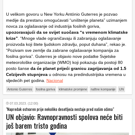
U velikom govoru u New Yorku António Guterres je pozvao
medije da prestanu omogućavati “uništenje planeta” uzimanjem
novca za oglašavanje od industrija fosilnih goriva,
upozoravajući da se svijet suočava “s vremenom klimatske
krize”
. “Mnoge vlade ograničavaju ili zabranjuju oglašavanje
proizvoda koji štete ljudskom zdravlju, poput duhana”, rekao je.
“Pozivam sve zemlje da zabrane oglašavanje kompanija za
fosilna goriva”. Guterres je objavio nove podatke Svjetske
meteorološke organizacije (WMO) koji pokazuju da postoji 80
posto šanse
da će planet prijeći granicu zagrijavanja od 1.5
Celzijevih stupnjeva
u odnosu na predindustrijska vremena u
sljedećih pet godina.
Nacional
Antonio Guterres
fosilna goriva
klimatske promjene
naftne kompanije
UN
07.03.2023. (12:00)
"Napredak ostvaren prije nekoliko desetljeća nestaje pred našim očima"
UN objavio: Ravnopravnosti spolova neće biti
još barem tristo godina