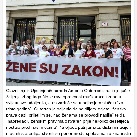
Glavni tajnik Ujedinjenih naroda Antonio Guterres izrazio je jučer
žaljenje zbog toga što je ravnopravnost muškaraca i žena u
svijetu sve udaljenija, a ostvarit će se u najboljem slučaju “za
tristo godina”. Guterres je ocijenio da se diljem svijeta “ženska
prava gazi, prijeti im se, nad ženama se provodi nasilje” te da
“napredak u ženskim pravima ostvaren prije nekoliko desetljeća
nestaje pred našim očima”. “Stoljeća patrijarhata, diskriminacije i
mučnih stereotipa stvorili su ponor među spolovima i u znanosti i