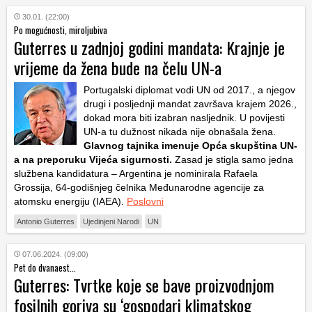
30.01. (22:00)
Po mogućnosti, miroljubiva
Guterres u zadnjoj godini mandata: Krajnje je
vrijeme da žena bude na čelu UN-a
Portugalski diplomat vodi UN od 2017., a njegov
drugi i posljednji mandat završava krajem 2026.,
dokad mora biti izabran nasljednik. U povijesti
UN-a tu dužnost nikada nije obnašala žena.
Glavnog tajnika imenuje Opća skupština UN-
a na preporuku Vijeća sigurnosti.
Zasad je stigla samo jedna
službena kandidatura – Argentina je nominirala Rafaela
Grossija, 64-godišnjeg čelnika Međunarodne agencije za
atomsku energiju (IAEA).
Poslovni
Antonio Guterres
Ujedinjeni Narodi
UN
07.06.2024. (09:00)
Pet do dvanaest...
Guterres: Tvrtke koje se bave proizvodnjom
fosilnih goriva su ‘gospodari klimatskog