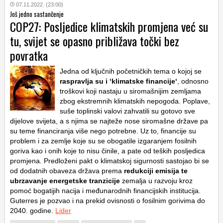
07.11.2022. (23:00)
Još jedno sastančenje
COP27: Posljedice klimatskih promjena već su
tu, svijet se opasno približava točki bez
povratka
Jedna od ključnih početničkih tema o kojoj se
raspravlja su i ‘klimatske financije‘
, odnosno
troškovi koji nastaju u siromašnijim zemljama
zbog ekstremnih klimatskih nepogoda. Poplave,
suše toplinski valovi zahvatili su gotovo sve
dijelove svijeta, a s njima se najteže nose siromašne države pa
su teme financiranja više nego potrebne. Uz to, financije su
problem i za zemlje koje su se obogatile izgaranjem fosilnih
goriva kao i onih koje to nisu činile, a pate od teških posljedica
promjena. Predloženi pakt o klimatskoj sigurnosti sastojao bi se
od dodatnih obaveza država prema
redukciji emisija te
ubrzavanje energetske tranzicije
zemalja u razvoju kroz
pomoć bogatijih nacija i međunarodnih financijskih institucija.
Guterres je pozvao i na prekid ovisnosti o fosilnim gorivima do
2040. godine.
Lider