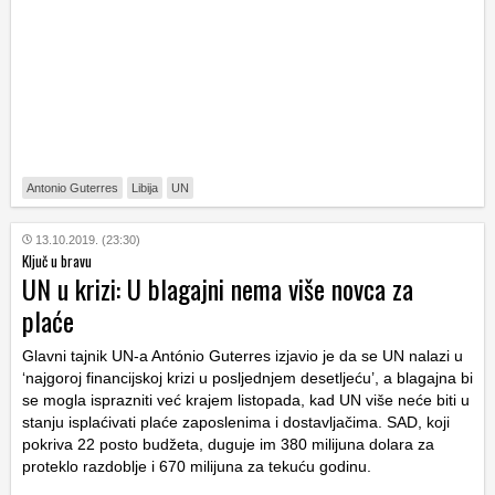
Antonio Guterres
Libija
UN
13.10.2019. (23:30)
Ključ u bravu
UN u krizi: U blagajni nema više novca za
plaće
Glavni tajnik UN-a António Guterres izjavio je da se UN nalazi u
‘najgoroj financijskoj krizi u posljednjem desetljeću’, a blagajna bi
se mogla isprazniti već krajem listopada, kad UN više neće biti u
stanju isplaćivati plaće zaposlenima i dostavljačima. SAD, koji
pokriva 22 posto budžeta, duguje im 380 milijuna dolara za
proteklo razdoblje i 670 milijuna za tekuću godinu.