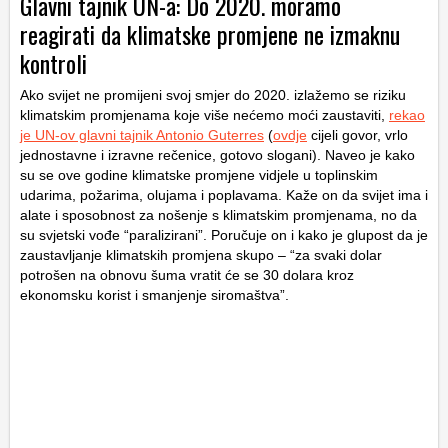
Glavni tajnik UN-a: Do 2020. moramo
reagirati da klimatske promjene ne izmaknu
kontroli
Ako svijet ne promijeni svoj smjer do 2020. izlažemo se riziku
klimatskim promjenama koje više nećemo moći zaustaviti,
rekao
je UN-ov glavni tajnik Antonio Guterres
(
ovdje
cijeli govor, vrlo
jednostavne i izravne rečenice, gotovo slogani). Naveo je kako
su se ove godine klimatske promjene vidjele u toplinskim
udarima, požarima, olujama i poplavama. Kaže on da svijet ima i
alate i sposobnost za nošenje s klimatskim promjenama, no da
su svjetski vođe “paralizirani”. Poručuje on i kako je glupost da je
zaustavljanje klimatskih promjena skupo – “za svaki dolar
potrošen na obnovu šuma vratit će se 30 dolara kroz
ekonomsku korist i smanjenje siromaštva”.