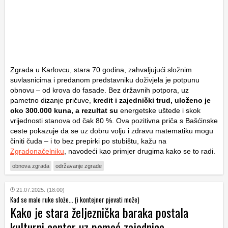
Zgrada u Karlovcu, stara 70 godina, zahvaljujući složnim
suvlasnicima i predanom predstavniku doživjela je potpunu
obnovu – od krova do fasade. Bez državnih potpora, uz
pametno dizanje pričuve,
kredit i zajednički trud, uloženo je
oko 300.000 kuna, a rezultat su
energetske uštede i skok
vrijednosti stanova od čak 80 %. Ova pozitivna priča s Bašćinske
ceste pokazuje da se uz dobru volju i zdravu matematiku mogu
činiti čuda – i to bez prepirki po stubištu, kažu na
Zgradonačelniku
, navodeći kao primjer drugima kako se to radi.
obnova zgrada
održavanje zgrade
21.07.2025. (18:00)
Kad se male ruke slože... (i kontejner pjevati može)
Kako je stara željeznička baraka postala
kulturni centar uz pomoć zajednice