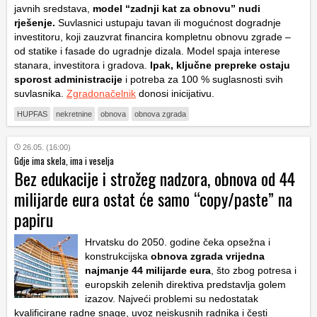
javnih sredstava,
model “zadnji kat za obnovu” nudi
rješenje.
Suvlasnici ustupaju tavan ili mogućnost dogradnje
investitoru, koji zauzvrat financira kompletnu obnovu zgrade –
od statike i fasade do ugradnje dizala. Model spaja interese
stanara, investitora i gradova.
Ipak, ključne prepreke ostaju
sporost administracije
i potreba za 100 % suglasnosti svih
suvlasnika.
Zgradonačelnik
donosi inicijativu.
HUPFAS
nekretnine
obnova
obnova zgrada
26.05. (16:00)
Gdje ima skela, ima i veselja
Bez edukacije i strožeg nadzora, obnova od 44
milijarde eura ostat će samo “copy/paste” na
papiru
Hrvatsku do 2050. godine čeka opsežna i
konstrukcijska
obnova zgrada vrijedna
najmanje 44 milijarde eura
, što zbog potresa i
europskih zelenih direktiva predstavlja golem
izazov. Najveći problemi su nedostatak
kvalificirane radne snage, uvoz neiskusnih radnika i česti