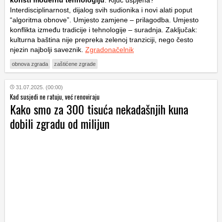
Interdisciplinarnost, dijalog svih sudionika i novi alati poput
“algoritma obnove”. Umjesto zamjene – prilagodba. Umjesto
konflikta između tradicije i tehnologije – suradnja. Zaključak:
kulturna baština nije prepreka zelenoj tranziciji, nego često
njezin najbolji saveznik.
Zgradonačelnik
obnova zgrada
zaštićene zgrade
31.07.2025. (00:00)
Kad susjedi ne ratuju, već renoviraju
Kako smo za 300 tisuća nekadašnjih kuna
dobili zgradu od milijun