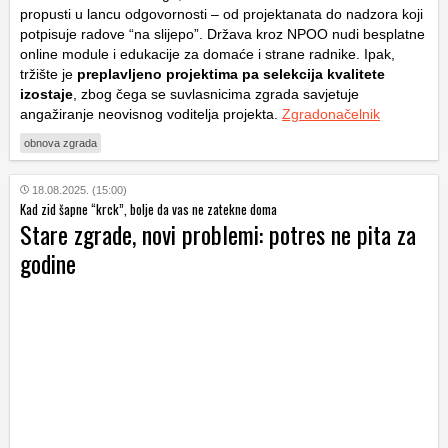
propusti u lancu odgovornosti – od projektanata do nadzora koji
potpisuje radove “na slijepo”. Država kroz NPOO nudi besplatne
online module i edukacije za domaće i strane radnike. Ipak,
tržište je
preplavljeno projektima pa selekcija kvalitete
izostaje
, zbog čega se suvlasnicima zgrada savjetuje
angažiranje neovisnog voditelja projekta.
Zgradonačelnik
obnova zgrada
18.08.2025. (15:00)
Kad zid šapne “krck”, bolje da vas ne zatekne doma
Stare zgrade, novi problemi: potres ne pita za
godine