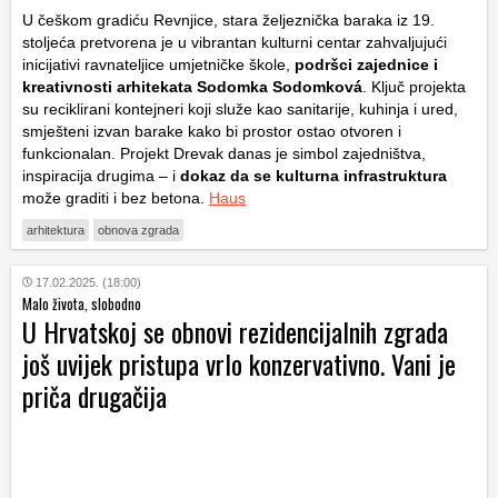
U češkom gradiću Revnjice, stara željeznička baraka iz 19.
stoljeća pretvorena je u vibrantan kulturni centar zahvaljujući
inicijativi ravnateljice umjetničke škole,
podršci zajednice i
kreativnosti arhitekata Sodomka Sodomková
. Ključ projekta
su reciklirani kontejneri koji služe kao sanitarije, kuhinja i ured,
smješteni izvan barake kako bi prostor ostao otvoren i
funkcionalan. Projekt Drevak danas je simbol zajedništva,
inspiracija drugima – i
dokaz da se kulturna infrastruktura
može graditi i bez betona.
Haus
arhitektura
obnova zgrada
17.02.2025. (18:00)
Malo života, slobodno
U Hrvatskoj se obnovi rezidencijalnih zgrada
još uvijek pristupa vrlo konzervativno. Vani je
priča drugačija