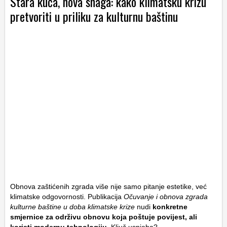
Stara kuća, nova snaga: kako klimatsku krizu
pretvoriti u priliku za kulturnu baštinu
Obnova zaštićenih zgrada više nije samo pitanje estetike, već
klimatske odgovornosti. Publikacija
Očuvanje i obnova zgrada
kulturne baštine u doba klimatske krize
nudi
konkretne
smjernice za održivu obnovu koja poštuje povijest, ali
koristi modernu tehnologiju
. Ključ uspjeha?