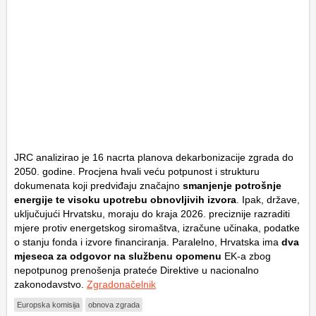
JRC analizirao je 16 nacrta planova dekarbonizacije zgrada do
2050. godine. Procjena hvali veću potpunost i strukturu
dokumenata koji predviđaju značajno
smanjenje potrošnje
energije te visoku upotrebu obnovljivih izvora
. Ipak, države,
uključujući Hrvatsku, moraju do kraja 2026. preciznije razraditi
mjere protiv energetskog siromaštva, izračune učinaka, podatke
o stanju fonda i izvore financiranja. Paralelno, Hrvatska ima
dva
mjeseca za odgovor na službenu opomenu
EK-a zbog
nepotpunog prenošenja prateće Direktive u nacionalno
zakonodavstvo.
Zgradonačelnik
Europska komisija
obnova zgrada