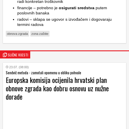
radi konkretan troškovnik
financije – potrebno je
osigurati sredstva
putem
poslovnih banaka
radovi – sklapa se ugovor s izvođačem i dogovaraju
termini radova
obnova zgrada
zona zaštite
SLIČNE VIJESTI
23.07. (08:00)
Sendvič metoda - zamotali opomenu u obliku pohvale
Europska komisija ocijenila hrvatski plan
obnove zgrada kao dobru osnovu uz nužne
dorade