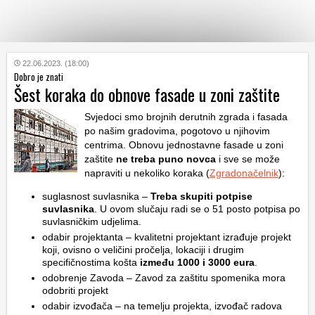
KATEGORIJE
22.06.2023. (18:00)
Dobro je znati
Šest koraka do obnove fasade u zoni zaštite
HRVATSKI
WEB
Svjedoci smo brojnih derutnih zgrada i fasada
po našim gradovima, pogotovo u njihovim
centrima. Obnovu jednostavne fasade u zoni
zaštite
ne treba puno novca
i sve se može
napraviti u nekoliko koraka (
Zgradonačelnik
):
suglasnost suvlasnika –
Treba skupiti potpise
suvlasnika
. U ovom slučaju radi se o 51 posto potpisa po
suvlasničkim udjelima.
odabir projektanta – kvalitetni projektant izrađuje projekt
koji, ovisno o veličini pročelja, lokaciji i drugim
specifičnostima košta
između 1000 i 3000 eura
.
odobrenje Zavoda – Zavod za zaštitu spomenika mora
odobriti projekt
odabir izvođača – na temelju projekta, izvođač radova