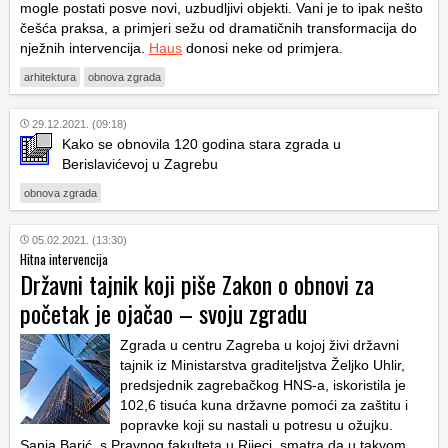
mogle postati posve novi, uzbudljivi objekti. Vani je to ipak nešto
češća praksa, a primjeri sežu od dramatičnih transformacija do
nježnih intervencija.
Haus
donosi neke od primjera.
arhitektura
obnova zgrada
29.12.2021. (09:18)
Kako se obnovila 120 godina stara zgrada u
Berislavićevoj u Zagrebu
obnova zgrada
05.02.2021. (13:30)
Hitna intervencija
Državni tajnik koji piše Zakon o obnovi za
početak je ojačao – svoju zgradu
Zgrada u centru Zagreba u kojoj živi državni
tajnik iz Ministarstva graditeljstva Željko Uhlir,
predsjednik zagrebačkog HNS-a, iskoristila je
102,6 tisuća kuna državne pomoći za zaštitu i
popravke koji su nastali u potresu u ožujku.
Sanja Barić, s Pravnog fakulteta u Rijeci, smatra da u takvom