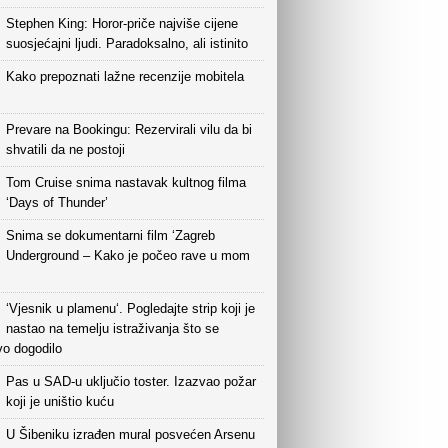
Stephen King: Horor-priče najviše cijene
suosjećajni ljudi. Paradoksalno, ali istinito
Kako prepoznati lažne recenzije mobitela
Prevare na Bookingu: Rezervirali vilu da bi
shvatili da ne postoji
Tom Cruise snima nastavak kultnog filma
‘Days of Thunder’
Snima se dokumentarni film ‘Zagreb
Underground – Kako je počeo rave u mom
‘Vjesnik u plamenu‘. Pogledajte strip koji je
nastao na temelju istraživanja što se
vo dogodilo
Pas u SAD-u uključio toster. Izazvao požar
koji je uništio kuću
U Šibeniku izrađen mural posvećen Arsenu