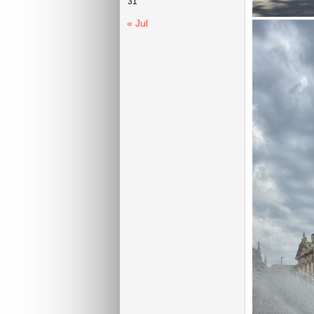
31
« Jul