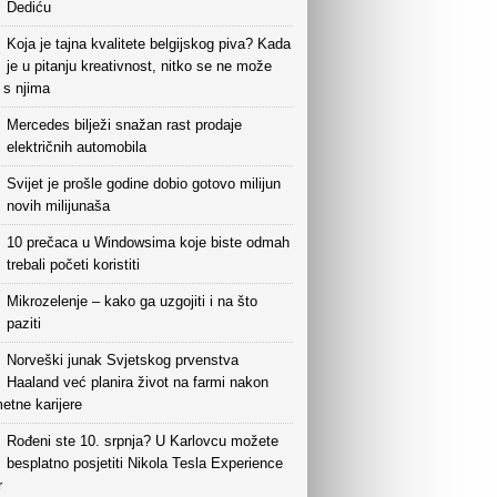
Dediću
Koja je tajna kvalitete belgijskog piva? Kada
je u pitanju kreativnost, nitko se ne može
i s njima
Mercedes bilježi snažan rast prodaje
električnih automobila
Svijet je prošle godine dobio gotovo milijun
novih milijunaša
10 prečaca u Windowsima koje biste odmah
trebali početi koristiti
Mikrozelenje – kako ga uzgojiti i na što
paziti
Norveški junak Svjetskog prvenstva
Haaland već planira život na farmi nakon
etne karijere
Rođeni ste 10. srpnja? U Karlovcu možete
besplatno posjetiti Nikola Tesla Experience
r