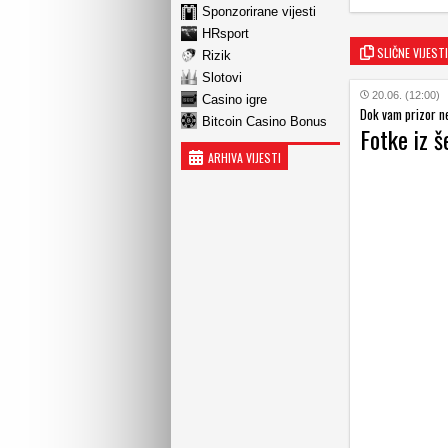
Sponzorirane vijesti
HRsport
SLIČNE VIJESTI
Rizik
Slotovi
20.06. (12:00)
Casino igre
Dok vam prizor ne 
Bitcoin Casino Bonus
Fotke iz š
ARHIVA VIJESTI