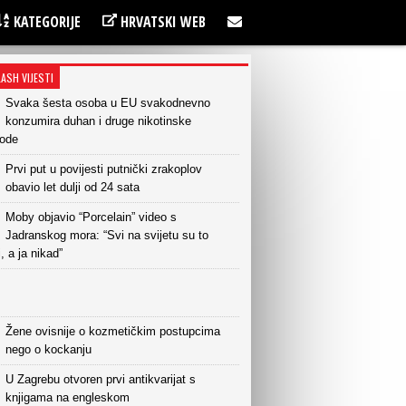
KATEGORIJE
HRVATSKI WEB
LASH VIJESTI
Svaka šesta osoba u EU svakodnevno
konzumira duhan i druge nikotinske
vode
Prvi put u povijesti putnički zrakoplov
obavio let dulji od 24 sata
Moby objavio “Porcelain” video s
Jadranskog mora: “Svi na svijetu su to
i, a ja nikad”
Žene ovisnije o kozmetičkim postupcima
nego o kockanju
U Zagrebu otvoren prvi antikvarijat s
knjigama na engleskom