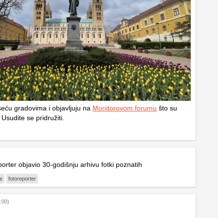
eću gradovima i objavljuju na
Monitorovom forumu
što su
 Usudite se pridružiti.
orter objavio 30-godišnju arhivu fotki poznatih
je
fotoreporter
:00)