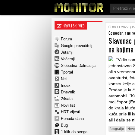
Search
for:
HRVATSKI WEB
08.11.2022. (15
Gospodar, a ne ro
Slavonac 
Forum
Google prevoditelj
na kojima
Jutarnji
Večernji
“Vidio sa
Slobodna Dalmacija
jednostavno ž
ali s vremenom
Tportal
avanturist, fo
Net
konstrukcije 
Index
Prodao je kuću
Dnevnik
automobil. “Kuć
24sata
moj čopor (E
Novi list
do kraja iduće
HRT vijesti
kuća prije ili
Ponuda dana
ali i dalje se
Bug
fotografije
Hrvoj
1 klik do svega