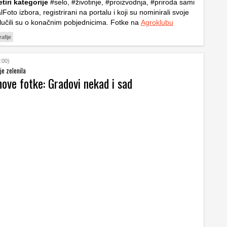
etiri kategorije
#selo, #životinje, #proizvodnja, #priroda sami
lFoto izbora, registrirani na portalu i koji su nominirali svoje
odlučili su o konačnim pobjednicima. Fotke na
Agroklubu
rafije
:00)
je zelenila
nove fotke: Gradovi nekad i sad