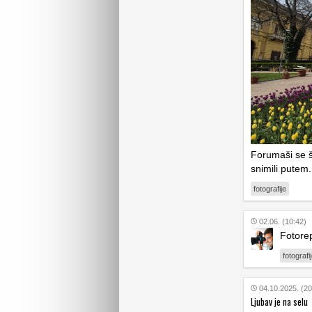
Forumaši se š
snimili putem.
fotografije
02.06. (10:42)
Fotorep
fotografi
04.10.2025. (20
Ljubav je na selu