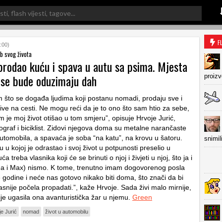
F
:00)
b svog života
prodao kuću i spava u autu sa psima. Mjesta
 se bude oduzimaju dah
proiz
m što se događa ljudima koji postanu nomadi, prodaju sve i
ive na cesti. Ne mogu reći da je to ono što sam htio za sebe,
 je moj život otišao u tom smjeru”, opisuje Hrvoje Jurić,
tograf i biciklist. Zidovi njegova doma su metalne narančaste
automobila, a spavaća je soba “na katu”, na krovu u šatoru.
snimil
 u kojoj je odrastao i svoj život u potpunosti preselio u
a treba vlasnika koji će se brinuti o njoj i živjeti u njoj, što ja i
na i Max) nismo. K tome, trenutno imam dogovorenog posla
 godine i neće nas gotovo nikako biti doma, što znači da bi
 kasnije počela propadati.”, kaže Hrvoje. Sada živi malo mirnije,
 nije ugasila ona avanturistička žar u njemu.
Green
e Jurić
nomad
život u automobilu