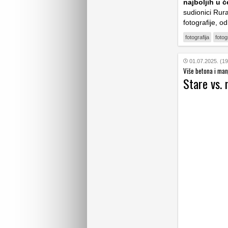
najboljih u č
sudionici Rura
fotografije, 
fotografija
fotog
01.07.2025. (19
Više betona i man
Stare vs. 