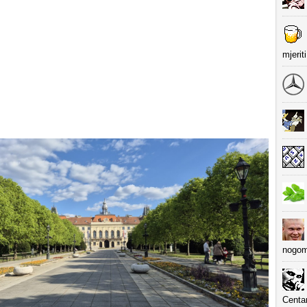
mjerit
nogom
Centa