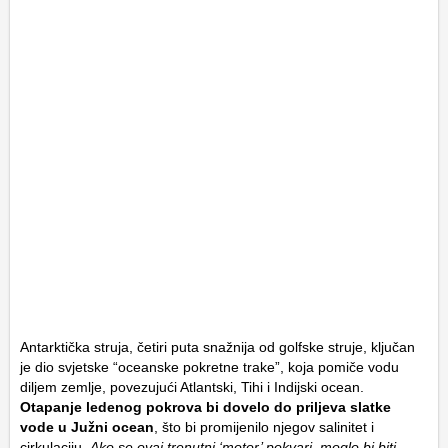
Antarktička struja, četiri puta snažnija od golfske struje, ključan
je dio svjetske “oceanske pokretne trake”, koja pomiče vodu
diljem zemlje, povezujući Atlantski, Tihi i Indijski ocean.
Otapanje ledenog pokrova bi dovelo do priljeva slatke
vode u Južni ocean
, što bi promijenilo njegov salinitet i
cirkulaciju.
Ako se ovaj trenutni ‘motor’ pokvari, moglo bi biti