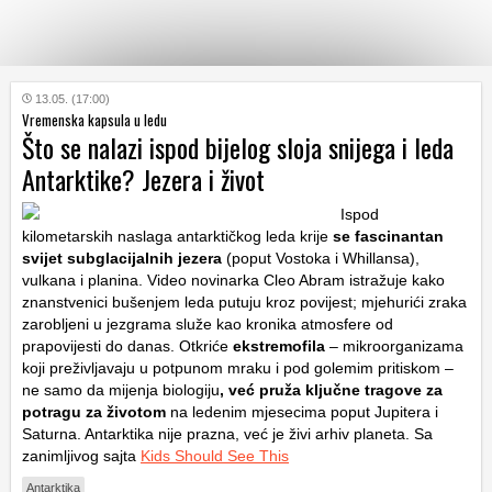
KATEGORIJE
13.05. (17:00)
Vremenska kapsula u ledu
Što se nalazi ispod bijelog sloja snijega i leda
HRVATSKI
Antarktike? Jezera i život
WEB
Ispod
kilometarskih naslaga antarktičkog leda krije
se fascinantan
svijet
subglacijalnih jezera
(poput Vostoka i Whillansa),
vulkana i planina. Video novinarka Cleo Abram istražuje kako
znanstvenici bušenjem leda putuju kroz povijest; mjehurići zraka
zarobljeni u jezgrama služe kao kronika atmosfere od
prapovijesti do danas. Otkriće
ekstremofila
– mikroorganizama
koji preživljavaju u potpunom mraku i pod golemim pritiskom –
ne samo da mijenja biologiju
, već pruža ključne tragove za
potragu za životom
na ledenim mjesecima poput Jupitera i
Saturna. Antarktika nije prazna, već je živi arhiv planeta. Sa
zanimljivog sajta
Kids Should See This
Antarktika