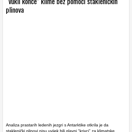
“vukli konce” klime bez pomoći stakleničkih
plinova
Analiza prastarih ledenih jezgri s Antarktike otkrila je da
staklenički plinovi nisu uvijek bili glavni “krivci” za klimatske