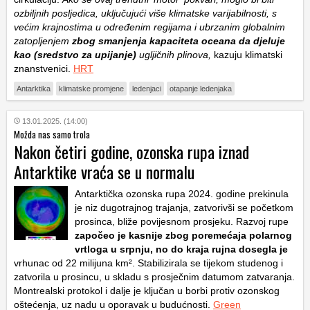
ozbiljnih posljedica, uključujući više klimatske varijabilnosti, s
većim krajnostima u određenim regijama i ubrzanim globalnim
zatopljenjem
zbog smanjenja kapaciteta oceana da djeluje
kao (sredstvo za upijanje)
ugljičnih plinova,
kazuju klimatski
znanstvenici.
HRT
Antarktika
klimatske promjene
ledenjaci
otapanje ledenjaka
13.01.2025. (14:00)
Možda nas samo trola
Nakon četiri godine, ozonska rupa iznad
Antarktike vraća se u normalu
Antarktička ozonska rupa 2024. godine prekinula
je niz dugotrajnog trajanja, zatvorivši se početkom
prosinca, bliže povijesnom prosjeku. Razvoj rupe
započeo je kasnije zbog poremećaja polarnog
vrtloga u srpnju, no do kraja rujna dosegla je
vrhunac od 22 milijuna km². Stabilizirala se tijekom studenog i
zatvorila u prosincu, u skladu s prosječnim datumom zatvaranja.
Montrealski protokol i dalje je ključan u borbi protiv ozonskog
oštećenja, uz nadu u oporavak u budućnosti.
Green