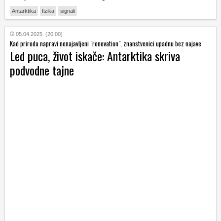
Antarktika
fizika
signali
05.04.2025. (20:00)
Kad priroda napravi nenajavljeni "renovation", znanstvenici upadnu bez najave
Led puca, život iskače: Antarktika skriva
podvodne tajne