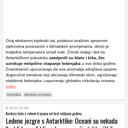
Ovaj ekstremni toplinski val, potaknut snažnim sjevernim
vjetrovima povezanim s klimatskim promjenama, donio je
trotjedne temperature iznad nule. Zimski snijeg i led na
Antarktičkom poluotoku
zamijenili su blato i kiša, što
uzrokuje netipično otapanje ledenjaka
u ovo doba godine.
Znanstvenici upozoravaju da ova anomalija odražava opasne
dugoročne trendove koji ubrzavaju klimatski slom, ugrožavaju
stabilnost ledenjaka i usporavaju globalnu cirkulaciju oceana.
Index
Antarktika
klimatske promjene
19.03. (21:00)
Kockice leda s rokom trajanja od šest milijuna godina
Ledene jezgre s Antarktike: Oceani su nekada