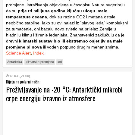
promjene. Istraživanja objavljena u časopisu
Nature
sugeriraju
da su
prije tri milijuna godina ključnu ulogu imale
temperature oceana
, dok su razine CO2 i metana ostale
neobično stabilne. Iako su ovi nalazi iz “plavog leda” kompleksni
za tumačenje, oni bacaju novo svjetlo na prijelaz Zemlje u
hladniju klimu i širenje ledenjaka. Znanstvenici zaključuju da je
drevni
klimatski sustav bio ili ekstremno osjetljiv na male
promjene plinova
ili vođen potpuno drugim mehanizmima.
Science Alert
,
Index
Antarktika
klimatske promjene
led
18.03. (21:00)
Dijeta na polarni način
Preživljavanje na -20 °C: Antarktički mikrobi
crpe energiju izravno iz atmosfere