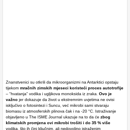
Znanstvenici su otkrili da mikroorganizmi na Antarktici opstaju
tijekom
mračnih zimskih mjeseci koristeći proces
autotrofije
– “hvatanja” vodika i ugljikova monoksida iz zraka.
Ovo je
važno
jer dokazuje da život u ekstremnim uvjetima ne ovisi
isključivo o fotosintezi i Suncu, već mikrobi sami stvaraju
biomasu iz atmosferskih plinova čak i na -20 °C. Istraživanje
objavljeno u
The ISME Journal
ukazuje na to da će
zbog
klimatskih promjena ovi mikrobi trošiti i do 35 % više
vodika, što ih čini ključnim, ali nedovoljno istraženim