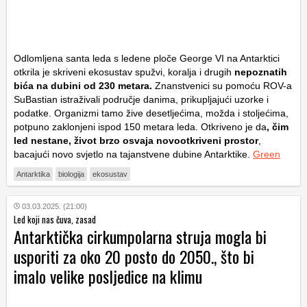
Odlomljena santa leda s ledene ploče George VI na Antarktici
otkrila je skriveni ekosustav spužvi, koralja i drugih
nepoznatih
bića na dubini od 230 metara.
Znanstvenici su pomoću ROV-a
SuBastian istraživali područje danima, prikupljajući uzorke i
podatke. Organizmi tamo žive desetljećima, možda i stoljećima,
potpuno zaklonjeni ispod 150 metara leda. Otkriveno je da
, čim
led nestane, život brzo osvaja novootkriveni prostor
,
bacajući novo svjetlo na tajanstvene dubine Antarktike.
Green
Antarktika
biologija
ekosustav
03.03.2025. (21:00)
Led koji nas čuva, zasad
Antarktička cirkumpolarna struja mogla bi
usporiti za oko 20 posto do 2050., što bi
imalo velike posljedice na klimu