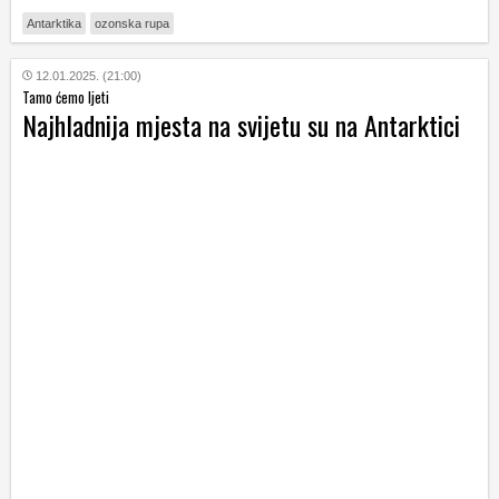
Antarktika
ozonska rupa
12.01.2025. (21:00)
Tamo ćemo ljeti
Najhladnija mjesta na svijetu su na Antarktici