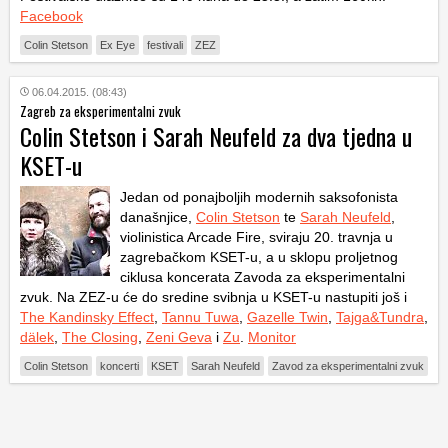
Facebook
Colin Stetson
Ex Eye
festivali
ZEZ
06.04.2015. (08:43)
Zagreb za eksperimentalni zvuk
Colin Stetson i Sarah Neufeld za dva tjedna u
KSET-u
Jedan od ponajboljih modernih saksofonista
današnjice,
Colin Stetson
te
Sarah Neufeld
,
violinistica Arcade Fire, sviraju 20. travnja u
zagrebačkom KSET-u, a u sklopu proljetnog
ciklusa koncerata Zavoda za eksperimentalni
zvuk. Na ZEZ-u će do sredine svibnja u KSET-u nastupiti još i
The Kandinsky Effect
,
Tannu Tuwa
,
Gazelle Twin
,
Tajga&Tundra
,
dälek
,
The Closing
,
Zeni Geva
i
Zu
.
Monitor
Colin Stetson
koncerti
KSET
Sarah Neufeld
Zavod za eksperimentalni zvuk