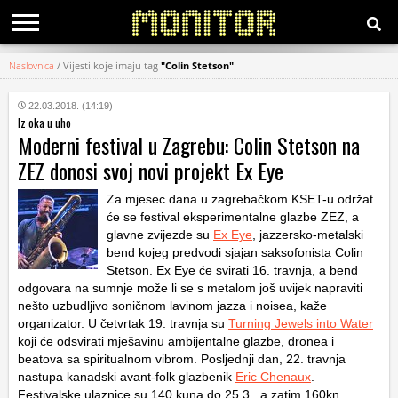
Naslovnica
/
Vijesti koje imaju tag
"Colin Stetson"
KATEGORIJE
22.03.2018. (14:19)
Iz oka u uho
HRVATSKI
Moderni festival u Zagrebu: Colin Stetson na
WEB
ZEZ donosi svoj novi projekt Ex Eye
Za mjesec dana u zagrebačkom KSET-u održat
će se festival eksperimentalne glazbe ZEZ, a
glavne zvijezde su
Ex Eye
, jazzersko-metalski
bend kojeg predvodi sjajan saksofonista Colin
Stetson. Ex Eye će svirati 16. travnja, a bend
odgovara na sumnje može li se s metalom još uvijek napraviti
nešto uzbudljivo soničnom lavinom jazza i noisea, kaže
organizator. U četvrtak 19. travnja su
Turning Jewels into Water
koji će odsvirati mješavinu ambijentalne glazbe, dronea i
beatova sa spiritualnom vibrom. Posljednji dan, 22. travnja
nastupa kanadski avant-folk glazbenik
Eric Chenaux
.
Festivalske ulaznice su 140 kuna do 25.3., a zatim 160kn.