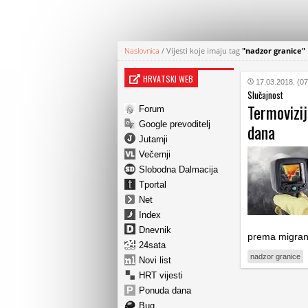
Naslovnica
/
Vijesti koje imaju tag
"nadzor granice"
HRVATSKI WEB
17.03.2018. (07
Slučajnost
Termovizij
Forum
Google prevoditelj
dana
Jutarnji
Večernji
Slobodna Dalmacija
Tportal
Net
Index
Dnevnik
prema migrant
24sata
nadzor granice
Novi list
HRT vijesti
Ponuda dana
Bug