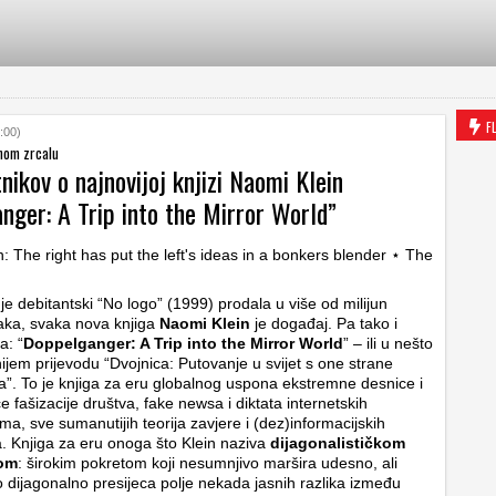
F
:00)
enom zrcalu
nikov o najnovijoj knjizi Naomi Klein
nger: A Trip into the Mirror World”
je debitantski “No logo” (1999) prodala u više od milijun
aka, svaka nova knjiga
Naomi Klein
je događaj. Pa tako i
a: “
Doppelganger: A Trip into the Mirror World
” – ili u nešto
ijem prijevodu “Dvojnica: Putovanje u svijet s one strane
a”. To je knjiga za eru globalnog uspona ekstremne desnice i
e fašizacije društva, fake newsa i diktata internetskih
ama, sve sumanutijih teorija zavjere i (dez)informacijskih
. Knjiga za eru onoga što Klein naziva
dijagonalističkom
kom
: širokim pokretom koji nesumnjivo maršira udesno, ali
 dijagonalno presijeca polje nekada jasnih razlika između