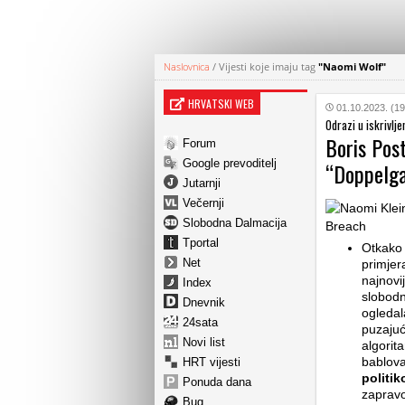
Naslovnica
/
Vijesti koje imaju tag
"Naomi Wolf"
HRVATSKI WEB
01.10.2023. (19
Odrazi u iskrivlj
Boris Post
Forum
Google prevoditelj
“Doppelga
Jutarnji
Večernji
Slobodna Dalmacija
Tportal
Otkako 
Net
primjer
najnovij
Index
slobodn
Dnevnik
ogledal
24sata
puzajuć
Novi list
algorit
bablova
HRT vijesti
politi
Ponuda dana
zapravo
Bug