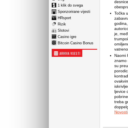
desnice
1 klik do svega
obespra
Sponzorirane vijesti
Točka u
HRsport
zabavna
godina, 
Rizik
autoric
Slotovi
je, međ
Casino igre
trumpoi
Bitcoin Casino Bonus
omilje
vatreno
ARHIVA VIJESTI
Naomi K
znamo o
su preu
porodic
kontrad
ovakvim
iskrivlj
ljevice
pobrine
treba gn
doppelg
Novosti