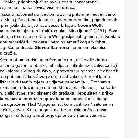
 i ljevice, pridobivajući na svoju stranu razočarane i
vljene kojima se ljevica više ne obraća…
laska u novonastalu ideološku zbrku pritom je neočekivano
. Klein piše o tome kako je u jednom trenutku, prije desetak
primijetila da je ljudi sve češće brkaju s
Naomi Wolf
,
om nekadašnjeg feminističkog hita “Mit o ljepoti” (1991). Stvar
utim, u tome što se Naomi Wolf posljednjih godina pretvorila u
dnu teoretičarku zavjere i heroinu američkog alt-righta,
nu gošću podcasta
Stevea Bannona
i ponosnu vlasnicu
g oružja.
lein mahom koristi američke primjere, ali i ovdje dobro
 čemu govori: o ofanzivi obiteljaša i ultrakonzervativaca koji
zeli alatke civilnog društva, o pretvaranju nesreće deložiranih
a u putujući cirkus Živog zida, o antivakserskim kritikama
iktornih državnih mjera u vrijeme pandemije… Problem s
 zrcalnim odrazima je u tome što uvijek prikazuju, ma koliko
en, djelić istine: trag sistemskih grešaka i propuštenih prilika
 da masovno mobilizira opravdano nezadovoljne ili da se
 za ugrožene. Nad “dijagonalističkom politikom” zato se ne
ušati, govori Klein, nego iz nje treba učiti: priča o našim
ängerima (dvojnicima) uvijek je priča o nama samima.