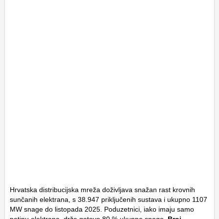
Hrvatska distribucijska mreža doživljava snažan rast krovnih
sunčanih elektrana, s 38.947 priključenih sustava i ukupno 1107
MW snage do listopada 2025. Poduzetnici, iako imaju samo
petinu elektrana, drže gotovo 80 % ukupne snage.
Broj