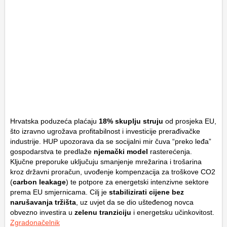
Hrvatska poduzeća plaćaju
18% skuplju struju
od prosjeka EU,
što izravno ugrožava profitabilnost i investicije prerađivačke
industrije. HUP upozorava da se socijalni mir čuva “preko leđa”
gospodarstva te predlaže
njemački model
rasterećenja.
Ključne preporuke uključuju smanjenje mrežarina i trošarina
kroz državni proračun, uvođenje kompenzacija za troškove CO2
(
carbon leakage
) te potpore za energetski intenzivne sektore
prema EU smjernicama. Cilj je
stabilizirati cijene bez
narušavanja tržišta
, uz uvjet da se dio ušteđenog novca
obvezno investira u
zelenu tranziciju
i energetsku učinkovitost.
Zgradonačelnik