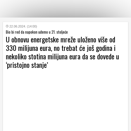
KATEGORIJE
22.06.2024. (14:00)
Bio bi red da napokon uđemo u 21. stoljeće
U obnovu energetske mreže uloženo više od
HRVATSKI
330 milijuna eura, no trebat će još godina i
WEB
nekoliko stotina milijuna eura da se dovede u
‘pristojno stanje’