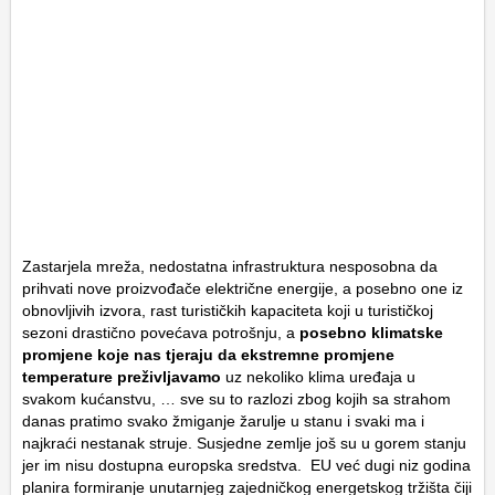
Zastarjela mreža, nedostatna infrastruktura nesposobna da
prihvati nove proizvođače električne energije, a posebno one iz
obnovljivih izvora, rast turističkih kapaciteta koji u turističkoj
sezoni drastično povećava potrošnju, a
posebno klimatske
promjene koje nas tjeraju da ekstremne promjene
temperature preživljavamo
uz nekoliko klima uređaja u
svakom kućanstvu, … sve su to razlozi zbog kojih sa strahom
danas pratimo svako žmiganje žarulje u stanu i svaki ma i
najkraći nestanak struje. Susjedne zemlje još su u gorem stanju
jer im nisu dostupna europska sredstva. EU već dugi niz godina
planira formiranje unutarnjeg zajedničkog energetskog tržišta čiji