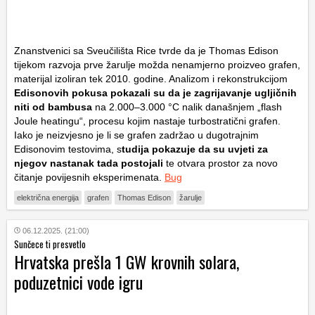
Znanstvenici sa Sveučilišta Rice tvrde da je Thomas Edison
tijekom razvoja prve žarulje možda nenamjerno proizveo grafen,
materijal izoliran tek 2010. godine. Analizom i rekonstrukcijom
Edisonovih pokusa pokazali su da je zagrijavanje ugljičnih
niti od bambusa
na 2.000–3.000 °C nalik današnjem „flash
Joule heatingu“, procesu kojim nastaje turbostratični grafen.
Iako je neizvjesno je li se grafen zadržao u dugotrajnim
Edisonovim testovima, s
tudija pokazuje da su uvjeti za
njegov nastanak tada postojali
te otvara prostor za novo
čitanje povijesnih eksperimenata.
Bug
električna energija
grafen
Thomas Edison
žarulje
06.12.2025. (21:00)
Sunčece ti presvetlo
Hrvatska prešla 1 GW krovnih solara,
poduzetnici vode igru