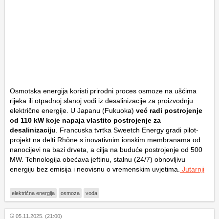
Osmotska energija koristi prirodni proces osmoze na ušćima
rijeka ili otpadnoj slanoj vodi iz desalinizacije za proizvodnju
električne energije. U Japanu (Fukuoka)
već radi postrojenje
od 110 kW koje napaja vlastito postrojenje za
desalinizaciju
. Francuska tvrtka Sweetch Energy gradi pilot-
projekt na delti Rhône s inovativnim ionskim membranama od
nanocijevi na bazi drveta, a cilja na buduće postrojenje od 500
MW. Tehnologija obećava jeftinu, stalnu (24/7) obnovljivu
energiju bez emisija i neovisnu o vremenskim uvjetima.
Jutarnji
električna energija
osmoza
voda
05.11.2025. (21:00)