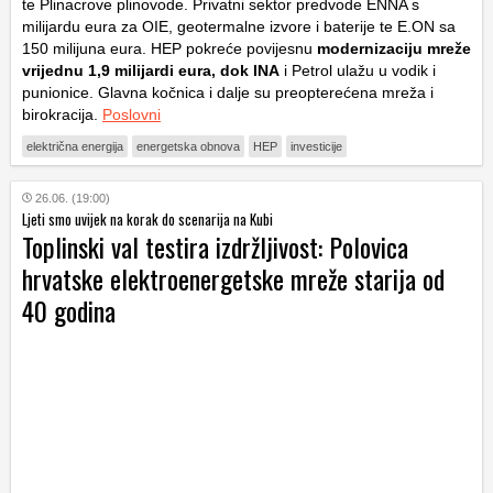
te Plinacrove plinovode. Privatni sektor predvode ENNA s
milijardu eura za OIE, geotermalne izvore i baterije te E.ON sa
150 milijuna eura. HEP pokreće povijesnu
modernizaciju mreže
vrijednu 1,9 milijardi eura, dok INA
i Petrol ulažu u vodik i
punionice. Glavna kočnica i dalje su preopterećena mreža i
birokracija.
Poslovni
električna energija
energetska obnova
HEP
investicije
26.06. (19:00)
Ljeti smo uvijek na korak do scenarija na Kubi
Toplinski val testira izdržljivost: Polovica
hrvatske elektroenergetske mreže starija od
40 godina