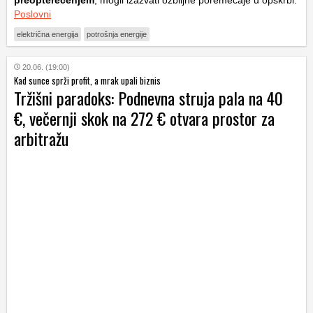
preopterećenjem
, mogli izazvati ozbiljne poremećaje u opskrbi.
Poslovni
električna energija
potrošnja energije
20.06. (19:00)
Kad sunce sprži profit, a mrak upali biznis
Tržišni paradoks: Podnevna struja pala na 40
€, večernji skok na 272 € otvara prostor za
arbitražu