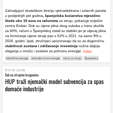
Zahvaljujući strateškom širenju vjetroelektrana i solarnih panela
u posljednjih pet godina
, španjolska kućanstva mjesečno
štede oko 10 eura na računima
za struju, pokazuje izvješće
centra Ember. Dok su cijene plina zbog sukoba u Iranu skočile
za 60%, računi u Španjolskoj ostali su stabilni jer je utjecaj plina
na formiranje cijene struje pao s 52% u 2021. na samo 9% u
2026. godini. Ipak, stručnjaci upozoravaju da su za dugoročnu
stabilnost sustava i održavanje investicija
nužna daljnja
ulaganja u mrežu i sustave za pohranu energije.
Index
električna energija
obnovljivi izvori energije
račun za struju
Španjolska
27.02. (21:00)
Šok na strujnim krugovima
HUP traži njemački model subvencija za spas
domaće industrije