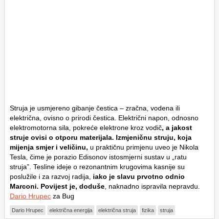
Struja je usmjereno gibanje čestica – zračna, vodena ili
električna, ovisno o prirodi čestica. Električni napon, odnosno
elektromotorna sila, pokreće elektrone kroz vodič
, a jakost
struje ovisi o otporu materijala. Izmjeničnu struju, koja
mijenja smjer i veličinu,
u praktičnu primjenu uveo je Nikola
Tesla, čime je porazio Edisonov istosmjerni sustav u „ratu
struja”. Tesline ideje o rezonantnim krugovima kasnije su
poslužile i za razvoj radija,
iako je slavu prvotno odnio
Marconi. Povijest je, doduše
, naknadno ispravila nepravdu.
Dario Hrupec
za Bug
Dario Hrupec
električna energija
električna struja
fizika
struja