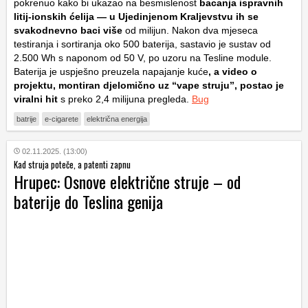
pokrenuo kako bi ukazao na besmislenost
bacanja ispravnih
litij-ionskih ćelija — u Ujedinjenom Kraljevstvu ih se
svakodnevno baci više
od milijun. Nakon dva mjeseca
testiranja i sortiranja oko 500 baterija, sastavio je sustav od
2.500 Wh s naponom od 50 V, po uzoru na Tesline module.
Baterija je uspješno preuzela napajanje kuće
, a video o
projektu, montiran djelomično uz “vape struju”, postao je
viralni hit
s preko 2,4 milijuna pregleda.
Bug
batrije
e-cigarete
električna energija
02.11.2025. (13:00)
Kad struja poteče, a patenti zapnu
Hrupec: Osnove električne struje – od
baterije do Teslina genija