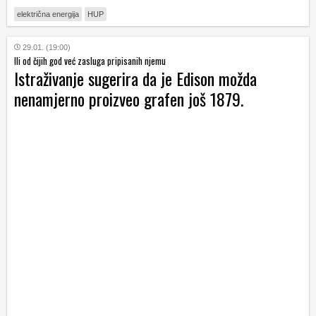
električna energija
HUP
29.01. (19:00)
Ili od čijih god već zasluga pripisanih njemu
Istraživanje sugerira da je Edison možda
nenamjerno proizveo grafen još 1879.