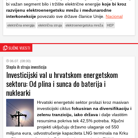
bi važan segment bilo i tržište električne energije
koje bi kroz
razvijenu elektroenergetsku mrežu i međunarodne
interkonekcije
povezalo sve države članice Unije.
Nacional
električna energija
električna struja
elektroenergetska mreža
HEP
SLIČNE VIJESTI
06.07. (08:00)
Stepla ih struja investicija
Investicijski val u hrvatskom energetskom
sektoru: Od plina i sunca do baterija i
nuklearki
Hrvatski energetski sektor prolazi kroz masivan
investicijski ciklus
fokusiran na diversifikaciju i
zelenu tranziciju, iako država
i dalje vlastitim
resursima pokriva tek 42,5% potreba. Ključni
projekti uključuju državno ulaganje od 550
milijuna eura, udvostručenje kapaciteta LNG terminala na Krku