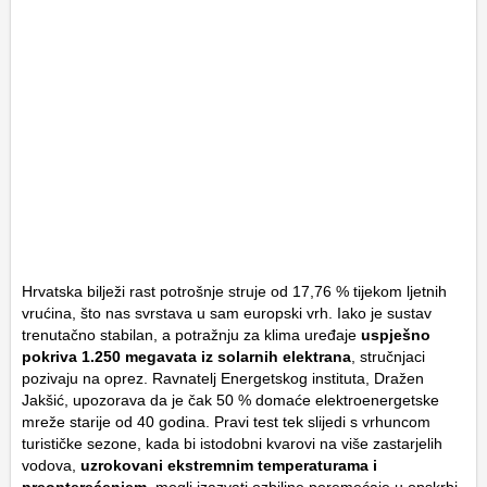
Hrvatska bilježi rast potrošnje struje od 17,76 % tijekom ljetnih
vrućina, što nas svrstava u sam europski vrh. Iako je sustav
trenutačno stabilan, a potražnju za klima uređaje
uspješno
pokriva 1.250 megavata iz solarnih elektrana
, stručnjaci
pozivaju na oprez. Ravnatelj Energetskog instituta, Dražen
Jakšić, upozorava da je čak 50 % domaće elektroenergetske
mreže starije od 40 godina. Pravi test tek slijedi s vrhuncom
turističke sezone, kada bi istodobni kvarovi na više zastarjelih
vodova,
uzrokovani ekstremnim temperaturama i