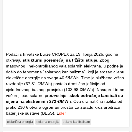
Podaci s hrvatske burze CROPEX za 19. lipnja 2026. godine
otkrivaju
strukturni poremećaj na tržištu struje.
Zbog
masovnog i nekontroliranog vala solarnih elektrana, u podne je
došlo do fenomena “solarnog kanibalizma”, koji je srozao cijenu
električne energije na svega 40 €/MWh. Time je službeno vršno
razdoblje (67,31 €/MWh) postalo drastično jeftinije od
cjelodnevnog baznog prosjeka (103,98 €/MWh). Nasuprot tome,
večernji pad solarne proizvodnje i
skok potrošnje lansirali su
cijenu na ekstremnih 272 €/MWh
. Ova dramatična razlika od
preko 230 € otvara ogroman prostor za zaradu kroz arbitražu i
baterijske sustave (BESS). L
ider
električna energija
solarna energija
solarni kanibalizam