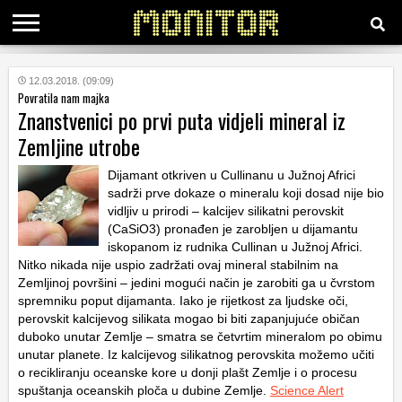
KATEGORIJE
12.03.2018. (09:09)
Povratila nam majka
Znanstvenici po prvi puta vidjeli mineral iz
HRVATSKI
Zemljine utrobe
WEB
Dijamant otkriven u Cullinanu u Južnoj Africi
sadrži prve dokaze o mineralu koji dosad nije bio
vidljiv u prirodi – kalcijev silikatni perovskit
(CaSiO3) pronađen je zarobljen u dijamantu
iskopanom iz rudnika Cullinan u Južnoj Africi.
Nitko nikada nije uspio zadržati ovaj mineral stabilnim na
Zemljinoj površini – jedini mogući način je zarobiti ga u čvrstom
spremniku poput dijamanta. Iako je rijetkost za ljudske oči,
perovskit kalcijevog silikata mogao bi biti zapanjujuće običan
duboko unutar Zemlje – smatra se četvrtim mineralom po obimu
unutar planete. Iz kalcijevog silikatnog perovskita možemo učiti
o recikliranju oceanske kore u donji plašt Zemlje i o procesu
spuštanja oceanskih ploča u dubine Zemlje.
Science Alert