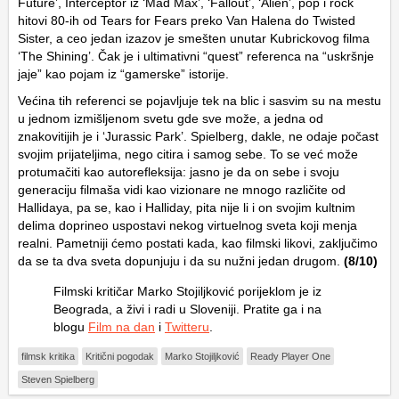
Future’, Interceptor iz ‘Mad Max’, ‘Fallout’, ‘Alien’, pop i rock
hitovi 80-ih od Tears for Fears preko Van Halena do Twisted
Sister, a ceo jedan izazov je smešten unutar Kubrickovog filma
‘The Shining’. Čak je i ultimativni “quest” referenca na “uskršnje
jaje” kao pojam iz “gamerske” istorije.
Većina tih referenci se pojavljuje tek na blic i sasvim su na mestu
u jednom izmišljenom svetu gde sve može, a jedna od
znakovitijih je i ‘Jurassic Park’. Spielberg, dakle, ne odaje počast
svojim prijateljima, nego citira i samog sebe. To se već može
protumačiti kao autorefleksija: jasno je da on sebe i svoju
generaciju filmaša vidi kao vizionare ne mnogo različite od
Hallidaya, pa se, kao i Halliday, pita nije li i on svojim kultnim
delima doprineo uspostavi nekog virtuelnog sveta koji menja
realni. Pametniji ćemo postati kada, kao filmski likovi, zaključimo
da se ta dva sveta dopunjuju i da su nužni jedan drugom.
(8/10)
Filmski kritičar Marko Stojiljković porijeklom je iz
Beograda, a živi i radi u Sloveniji. Pratite ga i na
blogu
Film na dan
i
Twitteru
.
filmsk kritika
Kritični pogodak
Marko Stojiljković
Ready Player One
Steven Spielberg