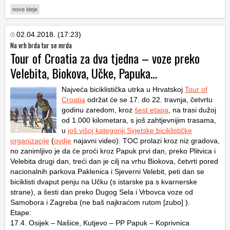
nove ideje
02.04.2018. (17:23)
Na vrh brda tur se mrda
Tour of Croatia za dva tjedna – voze preko
Velebita, Biokova, Učke, Papuka…
Najveća biciklistička utrka u Hrvatskoj
Tour of
Croatia
održat će se 17. do 22. travnja, četvrtu
godinu zaredom, kroz
šest etapa
, na trasi dužoj
od 1.000 kilometara, s još zahtjevnijim trasama,
u
još višoj kategoriji Svjetske biciklističke
organizacije
(
ovdje
najavni video). TOC prolazi kroz niz gradova,
no zanimljivo je da će proći kroz Papuk prvi dan, preko Plitvica i
Velebita drugi dan, treći dan je cilj na vrhu Biokova, četvrti pored
nacionalnih parkova Paklenica i Sjeverni Velebit, peti dan se
biciklisti dvaput penju na Učku (s istarske pa s kvarnerske
strane), a šesti dan preko Dugog Sela i Vrbovca voze od
Samobora i Zagreba (ne baš najkraćom rutom [zubo] ).
Etape:
17.4. Osijek – Našice, Kutjevo – PP Papuk – Koprivnica