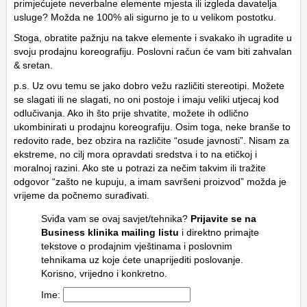
primjećujete neverbalne elemente mjesta ili izgleda davatelja
usluge? Možda ne 100% ali sigurno je to u velikom postotku.
Stoga, obratite pažnju na takve elemente i svakako ih ugradite u
svoju prodajnu koreografiju. Poslovni račun će vam biti zahvalan
& sretan.
p.s. Uz ovu temu se jako dobro vežu različiti stereotipi. Možete
se slagati ili ne slagati, no oni postoje i imaju veliki utjecaj kod
odlučivanja. Ako ih što prije shvatite, možete ih odlično
ukombinirati u prodajnu koreografiju. Osim toga, neke branše to
redovito rade, bez obzira na različite “osude javnosti”. Nisam za
ekstreme, no cilj mora opravdati sredstva i to na etičkoj i
moralnoj razini. Ako ste u potrazi za nečim takvim ili tražite
odgovor “zašto ne kupuju, a imam savršeni proizvod” možda je
vrijeme da počnemo surađivati.
Sviđa vam se ovaj savjet/tehnika?
Prijavite se na
Business klinika mailing listu
i direktno primajte
tekstove o prodajnim vještinama i poslovnim
tehnikama uz koje ćete unaprijediti poslovanje.
Korisno, vrijedno i konkretno.
Ime: