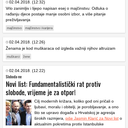
02.04.2018. (12:32)
Vrlo zanimljiv i lijepo napisan esej o majčinstvu: Odluka o
rađanju djece postaje manje osobni izbor, a više pitanje
preživljavanja
majčinstvo
majčinstvo i karijera
02.04.2018. (12:26)
Ženama je kod muškaraca od izgleda važniji njihov altruizam
muškarci
žene
02.04.2018. (12:22)
Sloboda-ne
Novi list: Fundamentalistički rat protiv
slobode, vrijeme je za otpor!
Cilj modernih križara, koliko god oni pričali o
ljubavi, moralu i obitelji, je porobljavanje, a ono
što se upravo događa u Hrvatskoj je agresija
širokih razmjera,
piše Jasmin Klarić za Novi list
o
aktualnim pokretima protiv Istanbulske