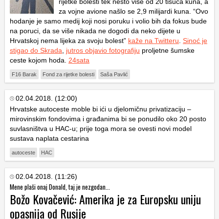
rijetke bolesti tek nešto više od 20 tisuća kuna, a
za vojne avione našlo se 2,9 milijardi kuna. “Ovo
hodanje je samo medij koji nosi poruku i volio bih da fokus bude
na poruci, da se više nikada ne dogodi da neko dijete u
Hrvatskoj nema lijeka za svoju bolest”
kaže na Twitteru
.
Sinoć je
stigao do Skrada
,
jutros objavio fotografiju
proljetne šumske
ceste kojom hoda.
24sata
F16 Barak
Fond za rijetke bolesti
Saša Pavlić
02.04.2018. (12:00)
Hrvatske autoceste moble bi ići u djelomičnu privatizaciju –
mirovinskim fondovima i građanima bi se ponudilo oko 20 posto
suvlasništva u HAC-u; prije toga mora se ovesti novi model
sustava naplata cestarina
autoceste
HAC
02.04.2018. (11:26)
Mene plaši onaj Donald, taj je nezgodan...
Božo Kovačević: Amerika je za Europsku uniju
opasnija od Rusije