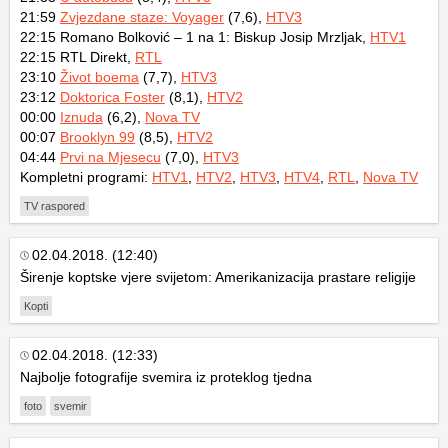
21:59
Zvjezdane staze: Voyager
(7,6),
HTV3
22:15 Romano Bolković – 1 na 1: Biskup Josip Mrzljak,
HTV1
22:15 RTL Direkt,
RTL
23:10
Život boema
(7,7),
HTV3
23:12
Doktorica Foster
(8,1),
HTV2
00:00
Iznuda
(6,2),
Nova TV
00:07
Brooklyn 99
(8,5),
HTV2
04:44
Prvi na Mjesecu
(7,0),
HTV3
Kompletni programi:
HTV1
,
HTV2
,
HTV3
,
HTV4
,
RTL
,
Nova TV
TV raspored
02.04.2018. (12:40)
Širenje koptske vjere svijetom: Amerikanizacija prastare religije
Kopti
02.04.2018. (12:33)
Najbolje fotografije svemira iz proteklog tjedna
foto
svemir