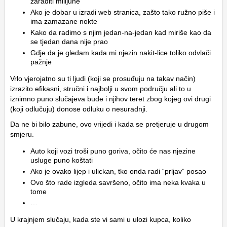
zaraditi milijune
Ako je dobar u izradi web stranica, zašto tako ružno piše i
ima zamazane nokte
Kako da radimo s njim jedan-na-jedan kad miriše kao da
se tjedan dana nije prao
Gdje da je gledam kada mi njezin nakit-lice toliko odvlači
pažnje
Vrlo vjerojatno su ti ljudi (koji se prosuđuju na takav način)
izrazito efikasni, stručni i najbolji u svom području ali to u
iznimno puno slučajeva bude i njihov teret zbog kojeg ovi drugi
(koji odlučuju) donose odluku o nesuradnji.
Da ne bi bilo zabune, ovo vrijedi i kada se pretjeruje u drugom
smjeru.
Auto koji vozi troši puno goriva, očito će nas njezine
usluge puno koštati
Ako je ovako lijep i ulickan, tko onda radi “prljav” posao
Ovo što rade izgleda savršeno, očito ima neka kvaka u
tome
…
U krajnjem slučaju, kada ste vi sami u ulozi kupca, koliko