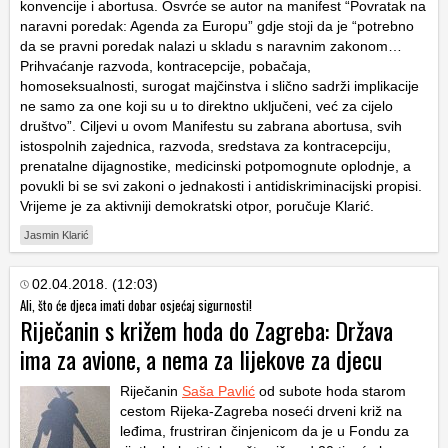
konvencije i abortusa. Osvrće se autor na manifest “Povratak na
naravni poredak: Agenda za Europu” gdje stoji da je “potrebno
da se pravni poredak nalazi u skladu s naravnim zakonom…
Prihvaćanje razvoda, kontracepcije, pobačaja,
homoseksualnosti, surogat majčinstva i slično sadrži implikacije
ne samo za one koji su u to direktno uključeni, već za cijelo
društvo”. Ciljevi u ovom Manifestu su zabrana abortusa, svih
istospolnih zajednica, razvoda, sredstava za kontracepciju,
prenatalne dijagnostike, medicinski potpomognute oplodnje, a
povukli bi se svi zakoni o jednakosti i antidiskriminacijski propisi.
Vrijeme je za aktivniji demokratski otpor, poručuje Klarić.
Jasmin Klarić
02.04.2018. (12:03)
Ali, što će djeca imati dobar osjećaj sigurnosti!
Riječanin s križem hoda do Zagreba: Država
ima za avione, a nema za lijekove za djecu
Riječanin
Saša Pavlić
od subote hoda starom
cestom Rijeka-Zagreba noseći drveni križ na
leđima, frustriran činjenicom da je u Fondu za