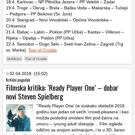
18.4. Karlovac – NP Plitvička Jezera – PP Velebit – Zadar
19.4. Trogir – Okrug – Brela – Baška Voda – Makarska – Tučepi
– Podgora – PP Biokovo (Sv. Jure)
20.4. Starigrad – Novi Vinodolski – Općina Vinodolska –
Crikvenica
21.4. Rabac – Labin – Poklon (PP Učka) – Kastav – Viškovo –
Rijeka – Opatija – Poklon (PP Učka)
22.4. Samobor – Dugo Selo – Sveti Ivan Zelina – Zagreb (Trg
sv. Marka).
Tour of Croatia
biciklizam
Tour of Croatia
02.04.2018. (15:02)
Kritični pogodak
Filmska kritika: ‘Ready Player One’ – dobar
novi Steven Spielberg
“‘Ready Player One’ će svakako obeležiti 2018.
godinu kao jedan od većih ‘crowd-pleasera’ i kao
možda poslednji smisleni film pod-žanra na
umoru – ‘young adult’ distopije… Film izgleda
odlično sa svojom animacijom, i to u 3D, šaren