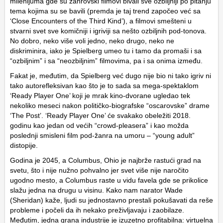
milenijuma gde su žanrovski filmovi bivali sve ozbiljniji po pitanju
tema kojima su se bavili (premda je taj trend započeo već sa
‘Close Encounters of the Third Kind’), a filmovi smešteni u
stvarni svet sve komičniji i igriviji sa nešto ozbiljnih pod-tonova.
No dobro, neko više voli jedno, neko drugo, neko ne
diskriminira, iako je Spielberg umeo tu i tamo da promaši i sa
“ozbiljnim” i sa “neozbiljnim” filmovima, pa i sa onima između.
Fakat je, međutim, da Spielberg već dugo nije bio ni tako igriv ni
tako autorefleksivan kao što je to sada sa mega-spektaklom
‘Ready Player One’ koji je mrak kino-dvorane ugledao tek
nekoliko meseci nakon političko-biografske “oscarovske” drame
‘The Post’. ‘Ready Player One’ će svakako obeležiti 2018.
godinu kao jedan od većih “crowd-pleasera” i kao možda
poslednji smisleni film pod-žanra na umoru – “young adult”
distopije.
Godina je 2045, a Columbus, Ohio je najbrže rastući grad na
svetu, što i nije nužno pohvalno jer svet više nije naročito
ugodno mesto, a Columbus raste u vidu favela gde se prikolice
slažu jedna na drugu u visinu. Kako nam narator Wade
(Sheridan) kaže, ljudi su jednostavno prestali pokušavati da reše
probleme i počeli da ih nekako preživljavaju i zaobilaze.
Međutim, jedna grana industrije je izuzetno profitabilna: virtuelna