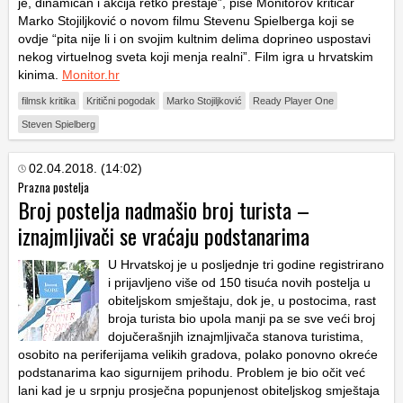
je, dinamičan i akcija retko prestaje”, piše Monitorov kritičar
Marko Stojiljković o novom filmu Stevenu Spielberga koji se
ovdje “pita nije li i on svojim kultnim delima doprineo uspostavi
nekog virtuelnog sveta koji menja realni”. Film igra u hrvatskim
kinima.
Monitor.hr
filmsk kritika
Kritični pogodak
Marko Stojiljković
Ready Player One
Steven Spielberg
02.04.2018. (14:02)
Prazna postelja
Broj postelja nadmašio broj turista –
iznajmljivači se vraćaju podstanarima
U Hrvatskoj je u posljednje tri godine registrirano
i prijavljeno više od 150 tisuća novih postelja u
obiteljskom smještaju, dok je, u postocima, rast
broja turista bio upola manji pa se sve veći broj
dojučerašnjih iznajmljivača stanova turistima,
osobito na periferijama velikih gradova, polako ponovno okreće
podstanarima kao sigurnijem prihodu. Problem je bio očit već
lani kad je u srpnju prosječna popunjenost obiteljskog smještaja