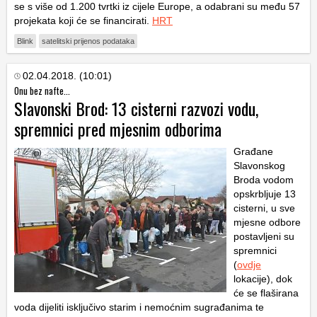
se s više od 1.200 tvrtki iz cijele Europe, a odabrani su među 57
projekata koji će se financirati.
HRT
Blink
satelitski prijenos podataka
02.04.2018. (10:01)
Onu bez nafte...
Slavonski Brod: 13 cisterni razvozi vodu,
spremnici pred mjesnim odborima
Građane
Slavonskog
Broda vodom
opskrbljuje 13
cisterni, u sve
mjesne odbore
postavljeni su
spremnici
(
ovdje
lokacije), dok
će se flaširana
voda dijeliti isključivo starim i nemoćnim sugrađanima te