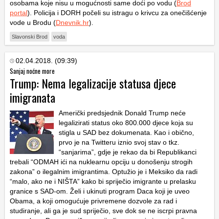
osobama koje nisu u mogućnosti same doći po vodu (
Brod
portal
). Policija i DORH počeli su istragu o krivcu za onečišćenje
vode u Brodu (
Dnevnik.hr
).
Slavonski Brod
voda
02.04.2018. (09:39)
Sanjaj noćne more
Trump: Nema legalizacije statusa djece
imigranata
Američki predsjednik Donald Trump neće
legalizirati status oko 800.000 djece koja su
stigla u SAD bez dokumenata. Kao i obično,
prvo je na Twitteru iznio svoj stav o tkz.
“sanjarima”, gdje je rekao da bi Republikanci
trebali “ODMAH ići na nuklearnu opciju u donošenju strogih
zakona” o ilegalnim imigrantima. Optužio je i Meksiko da radi
“malo, ako ne i NIŠTA” kako bi spriječio imigrante u prelasku
granice s SAD-om. Želi i ukinuti program Daca koji je uveo
Obama, a koji omogućuje privremene dozvole za rad i
studiranje, ali ga je sud spriječio, sve dok se ne iscrpi pravna