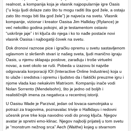
realnost, a kompanija koja je vlasnik najpopularnije igre Oasis
(“u koju ljudi dolaze zato što tu mogu raditi šta god žele, a ostaju
zato što mogu biti šta god žele”) je najveća na svetu. Vlasnik
kompanije, vizionar i kreator Oasisa Jim Halliday (Rylance) je
već nekoliko godina pokojni, ali je testamentom ostavio
“uskršnje jaje” i tri ključa do njega i ko to nađe postaće novi
vlasnik Oasisa i najbogatiji čovek na svetu.
Dok dronovi raznose pice i igračku opremu u svetu sastavljenom
uglavnom iz skršenih stvari iz našeg sveta, ljudi manično igraju
Oasis, u njemu sklapaju poslove, zarađuju i troše virtuelni
novac, a svet okolo se ruši. Pobeda u izazovu bi najviše
odgovarala korporaciji IOI (Interactive Online Industries) koja u
to ulaže i sredstva i opremu i ljudstvo da i faktički preuzme igru i
njome vlada kao nekakvim Matrixom. Kompaniju inače vodi
Nolan Sorrento (Mendelsohn), što je jedno od boljih i
realističnijih imena za negativca u recentnoj istoriji.
U Oasisu Wade je Parzival, jedan od lovaca-samotnjaka u
potrazi za tragovima, poznavalac trivije o Hallidayu i redovni
učesnik prve trke koja navodno vodi do prvog ključa. Njegov
avatar je spretni emo-klinac. Njegov najbolji prijatelj u tom svetu
je “monstrum nežnog srca” Aech (Waithe) kojeg u stvarnom