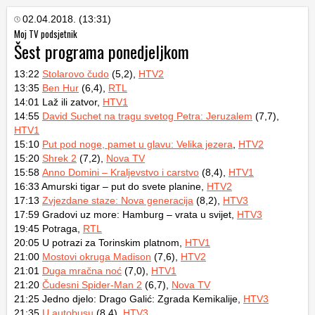
02.04.2018. (13:31)
Moj TV podsjetnik
Šest programa ponedjeljkom
13:22
Stolarovo čudo
(5,2),
HTV2
13:35
Ben Hur
(6,4),
RTL
14:01 Laž ili zatvor,
HTV1
14:55
David Suchet na tragu svetog Petra: Jeruzalem
(7,7),
HTV1
15:10
Put pod noge, pamet u glavu: Velika jezera
,
HTV2
15:20
Shrek 2
(7,2),
Nova TV
15:58
Anno Domini – Kraljevstvo i carstvo
(8,4),
HTV1
16:33 Amurski tigar – put do svete planine,
HTV2
17:13
Zvjezdane staze: Nova generacija
(8,2),
HTV3
17:59 Gradovi uz more: Hamburg – vrata u svijet,
HTV3
19:45 Potraga,
RTL
20:05 U potrazi za Torinskim platnom,
HTV1
21:00
Mostovi okruga Madison
(7,6),
HTV2
21:01
Duga mračna noć
(7,0),
HTV1
21:20
Čudesni Spider-Man 2
(6,7),
Nova TV
21:25 Jedno djelo: Drago Galić: Zgrada Kemikalije,
HTV3
21:35
U autobusu
(8,4),
HTV3