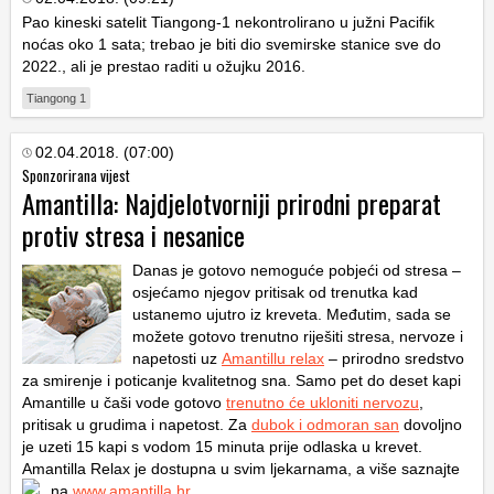
Pao kineski satelit Tiangong-1 nekontrolirano u južni Pacifik
noćas oko 1 sata; trebao je biti dio svemirske stanice sve do
2022., ali je prestao raditi u ožujku 2016.
Tiangong 1
02.04.2018. (07:00)
Sponzorirana vijest
Amantilla: Najdjelotvorniji prirodni preparat
protiv stresa i nesanice
Danas je gotovo nemoguće pobjeći od stresa –
osjećamo njegov pritisak od trenutka kad
ustanemo ujutro iz kreveta. Međutim, sada se
možete gotovo trenutno riješiti stresa, nervoze i
napetosti uz
Amantillu relax
– prirodno sredstvo
za smirenje i poticanje kvalitetnog sna. Samo pet do deset kapi
Amantille u čaši vode gotovo
trenutno će ukloniti nervozu
,
pritisak u grudima i napetost. Za
dubok i odmoran san
dovoljno
je uzeti 15 kapi s vodom 15 minuta prije odlaska u krevet.
Amantilla Relax je dostupna u svim ljekarnama, a više saznajte
na
www.amantilla.hr
.