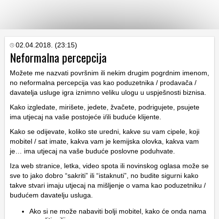
KATEGORIJE
02.04.2018. (23:15)
Neformalna percepcija
HRVATSKI
Možete me nazvati površnim ili nekim drugim pogrdnim imenom,
WEB
no neformalna percepcija vas kao poduzetnika / prodavača /
davatelja usluge igra iznimno veliku ulogu u uspješnosti biznisa.
Kako izgledate, mirišete, jedete, žvačete, podrigujete, psujete
ima utjecaj na vaše postojeće i/ili buduće klijente.
Kako se odijevate, koliko ste uredni, kakve su vam cipele, koji
mobitel / sat imate, kakva vam je kemijska olovka, kakva vam
je… ima utjecaj na vaše buduće poslovne poduhvate.
Iza web stranice, letka, video spota ili novinskog oglasa može se
sve to jako dobro “sakriti” ili “istaknuti”, no budite sigurni kako
takve stvari imaju utjecaj na mišljenje o vama kao poduzetniku /
budućem davatelju usluga.
Ako si ne može nabaviti bolji mobitel, kako će onda nama