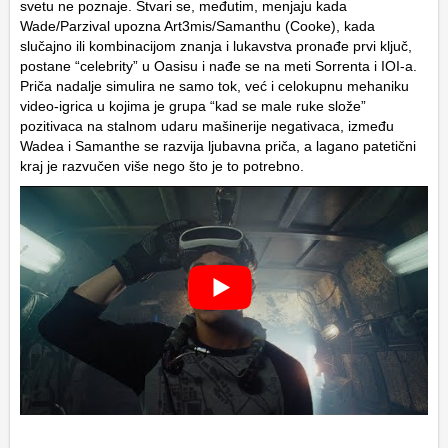
svetu ne poznaje. Stvari se, međutim, menjaju kada
Wade/Parzival upozna Art3mis/Samanthu (Cooke), kada
slučajno ili kombinacijom znanja i lukavstva pronađe prvi ključ,
postane “celebrity” u Oasisu i nađe se na meti Sorrenta i IOI-a.
Priča nadalje simulira ne samo tok, već i celokupnu mehaniku
video-igrica u kojima je grupa “kad se male ruke slože”
pozitivaca na stalnom udaru mašinerije negativaca, između
Wadea i Samanthe se razvija ljubavna priča, a lagano patetični
kraj je razvučen više nego što je to potrebno.