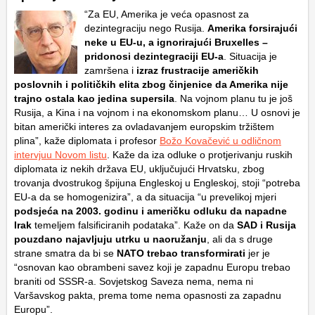
“Za EU, Amerika je veća opasnost za
dezintegraciju nego Rusija.
Amerika forsirajući
neke u EU-u, a ignorirajući Bruxelles –
pridonosi dezintegraciji EU-a
. Situacija je
zamršena i
izraz frustracije američkih
poslovnih i političkih elita zbog činjenice da Amerika nije
trajno ostala kao jedina supersila
. Na vojnom planu tu je još
Rusija, a Kina i na vojnom i na ekonomskom planu… U osnovi je
bitan američki interes za ovladavanjem europskim tržištem
plina”, kaže diplomata i profesor
Božo Kovačević u odličnom
intervjuu Novom listu
. Kaže da iza odluke o protjerivanju ruskih
diplomata iz nekih država EU, uključujući Hrvatsku, zbog
trovanja dvostrukog špijuna Engleskoj u Engleskoj, stoji “potreba
EU-a da se homogenizira”, a da situacija “u prevelikoj mjeri
podsjeća na 2003. godinu i američku odluku da napadne
Irak
temeljem falsificiranih podataka”. Kaže on da
SAD i Rusija
pouzdano najavljuju utrku u naoružanju
, ali da s druge
strane smatra da bi se
NATO trebao transformirati
jer je
“osnovan kao obrambeni savez koji je zapadnu Europu trebao
braniti od SSSR-a. Sovjetskog Saveza nema, nema ni
Varšavskog pakta, prema tome nema opasnosti za zapadnu
Europu”.