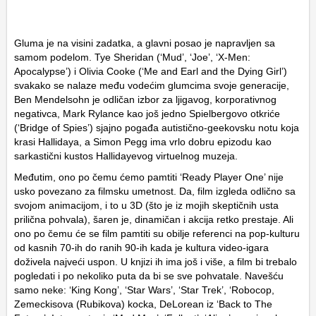
Gluma je na visini zadatka, a glavni posao je napravljen sa
samom podelom. Tye Sheridan (‘Mud’, ‘Joe’, ‘X-Men:
Apocalypse’) i Olivia Cooke (‘Me and Earl and the Dying Girl’)
svakako se nalaze među vodećim glumcima svoje generacije,
Ben Mendelsohn je odličan izbor za ljigavog, korporativnog
negativca, Mark Rylance kao još jedno Spielbergovo otkriće
(‘Bridge of Spies’) sjajno pogađa autistično-geekovsku notu koja
krasi Hallidaya, a Simon Pegg ima vrlo dobru epizodu kao
sarkastični kustos Hallidayevog virtuelnog muzeja.
Međutim, ono po čemu ćemo pamtiti ‘Ready Player One’ nije
usko povezano za filmsku umetnost. Da, film izgleda odlično sa
svojom animacijom, i to u 3D (što je iz mojih skeptičnih usta
prilična pohvala), šaren je, dinamičan i akcija retko prestaje. Ali
ono po čemu će se film pamtiti su obilje referenci na pop-kulturu
od kasnih 70-ih do ranih 90-ih kada je kultura video-igara
doživela najveći uspon. U knjizi ih ima još i više, a film bi trebalo
pogledati i po nekoliko puta da bi se sve pohvatale. Navešću
samo neke: ‘King Kong’, ‘Star Wars’, ‘Star Trek’, ‘Robocop,
Zemeckisova (Rubikova) kocka, DeLorean iz ‘Back to The