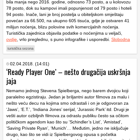
bila manja nego 2016. godine, odnosno 73 posto, a u kolovozu
78 posto, dok su kampovi imali popunjenost od 79 posto i hoteli
94 posto. Inače, lani je broj postelja u obiteljskom smještaju
povećan za 66.500, na ukupno 605 tisuća, gdje je ostvaren 41
milijun noćenja, blizu polovine svih komercijalnih noćenja.
Turistička zajednica objavila podatke o noćenjima u veljači,
ovdje
, vrlo preglednu, s puno infografike i usporedbi.
Slobodna
turistička sezona
02.04.2018. (14:01)
‘Ready Player One’ – nešto drugačija uskršnja
jaja
Nemamo jednog Stevena Spielberga, nego barem dvojicu koji
paralelno egzistiraju. Jedan je briljantni autor filmova za malu i
nešto veću decu na kojima smo odrastali i on je odgovoran za
‘Jaws’, ‘E.T.’, ‘Indiana Jones’ serijal, ‘Jurassic Park’ itd. Drugi je
vešti autor ozbiljnih filmova za odraslu publiku često sa očitom
političkom agendom kao što su ‘Schindler’s List’, ‘Amistad’,
‘Saving Private Ryan’, ‘Munich’… Međutim, jedno ne isključuje
drugo, kao što se vidi iz Spielbergovog opusa s početka