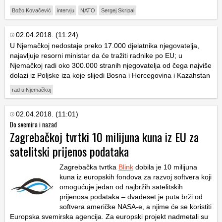
Božo Kovačević
intervju
NATO
Sergej Skripal
02.04.2018. (11:24)
U Njemačkoj nedostaje preko 17.000 djelatnika njegovatelja,
najavljuje resorni ministar da će tražiti radnike po EU; u
Njemačkoj radi oko 300.000 stranih njegovatelja od čega najviše
dolazi iz Poljske iza koje slijedi Bosna i Hercegovina i Kazahstan
rad u Njemačkoj
02.04.2018. (11:01)
Do svemira i nazad
Zagrebačkoj tvrtki 10 milijuna kuna iz EU za
satelitski prijenos podataka
Zagrebačka tvrtka
Blink
dobila je 10 milijuna
kuna iz europskih fondova za razvoj softvera koji
omogućuje jedan od najbržih satelitskih
prijenosa podataka – dvadeset je puta brži od
softvera američke NASA-e, a njime će se koristiti
Europska svemirska agencija. Za europski projekt nadmetali su