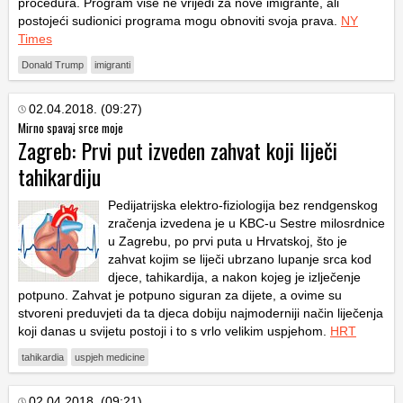
procedura. Program više ne vrijedi za nove imigrante, ali
postojeći sudionici programa mogu obnoviti svoja prava.
NY
Times
Donald Trump
imigranti
02.04.2018. (09:27)
Mirno spavaj srce moje
Zagreb: Prvi put izveden zahvat koji liječi
tahikardiju
Pedijatrijska elektro-fiziologija bez rendgenskog
zračenja izvedena je u KBC-u Sestre milosrdnice
u Zagrebu, po prvi puta u Hrvatskoj, što je
zahvat kojim se liječi ubrzano lupanje srca kod
djece, tahikardija, a nakon kojeg je izlječenje
potpuno. Zahvat je potpuno siguran za dijete, a ovime su
stvoreni preduvjeti da ta djeca dobiju najmoderniji način liječenja
koji danas u svijetu postoji i to s vrlo velikim uspjehom.
HRT
tahikardia
uspjeh medicine
02.04.2018. (09:21)