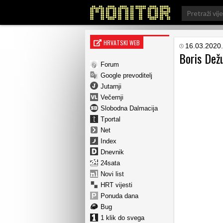
Search
for:
HRVATSKI WEB
16.03.2020.
Boris Dežu
Forum
Google prevoditelj
Jutarnji
Večernji
Slobodna Dalmacija
Tportal
Net
Index
Dnevnik
24sata
Novi list
HRT vijesti
Ponuda dana
Bug
1 klik do svega