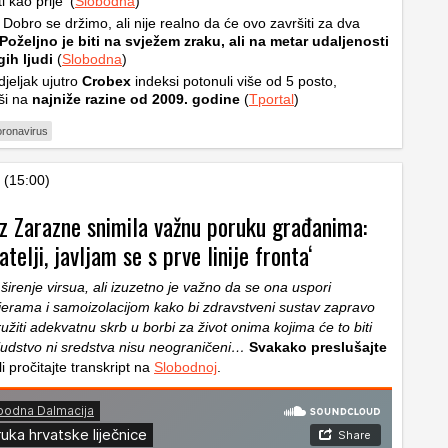
i kao prije‘ (
Slobodna
)
: Dobro se držimo, ali nije realno da će ovo završiti za dva
Poželjno je biti na svježem zraku, ali na metar udaljenosti
ih ljudi
(
Slobodna
)
jeljak ujutro
Crobex
indeksi potonuli više od 5 posto,
ši na
najniže razine od 2009. godine
(
Tportal
)
oronavirus
 (15:00)
iz Zarazne snimila važnu poruku građanima:
atelji, javljam se s prve linije fronta‘
širenje virsua, ali izuzetno je važno da se ona uspori
jerama i samoizolacijom kako bi zdravstveni sustav zapravo
ružiti adekvatnu skrb u borbi za život onima kojima će to biti
ljudstvo ni sredstva nisu neograničeni…
Svakako preslušajte
li pročitajte transkript na
Slobodnoj
.