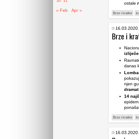
30
31
ostale
« Feb
Apr »
Brze i kratke
k
16.03.2020.
Brze i kra
Nacion
izliječ
Ravnate
danas 
Lombar
pokazu
njen gu
dramat
14 naj
epidem
ponaša
Brze i kratke
k
16.03.2020.