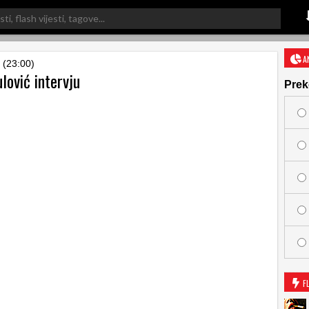
A
 (23:00)
lović intervju
Prek
F