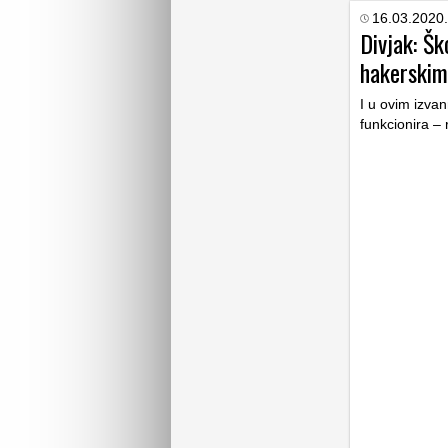
16.03.2020.
Divjak: Šk
hakerskim
I u ovim izvan
funkcionira – 