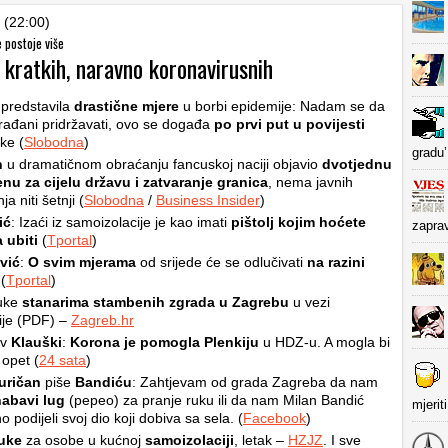
 (22:00)
e postoje više
i kratkih, naravno koronavirusnih
predstavila
drastične mjere
u borbi epidemije: Nadam se da
rađani pridržavati, ovo se događa
po prvi put u povijesti
ke (
Slobodna
)
gradu’
n
u dramatičnom obraćanju fancuskoj naciji objavio
dvotjednu
nu za cijelu državu i zatvaranje granica
, nema javnih
ja niti šetnji (
Slobodna
/
Business Insider
)
ić
: Izaći iz samoizolacije je kao imati
pištolj kojim hoćete
zapra
 ubiti
(
Tportal
)
vić
:
O svim mjerama
od srijede će se odlučivati
na razini
(
Tportal
)
uke
stanarima stambenih zgrada u Zagrebu
u vezi
ije (PDF) –
Zagreb.hr
av
Klauški
:
Korona je pomogla Plenkiju
u HDZ-u. A mogla bi
opet (
24 sata
)
uričan
piše
Bandiću
: Zahtjevam od grada Zagreba da nam
nabavi lug
(pepeo) za pranje ruku ili da nam Milan Bandić
mjerit
o podijeli svoj dio koji dobiva sa sela. (
Facebook
)
uke
za osobe u kućnoj
samoizolaciji
, letak –
HZJZ
. I sve