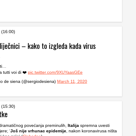
 (16:00)
 liječnici – kako to izgleda kada virus
a
ti…
 tutti voi di ❤️
pic.twitter.com/9XUYaasGEe
io de siena (@sergiodesiena)
March 11, 2020
 (15:30)
tke
dramatičnog povećanja preminulih,
Italija
spremna uvesti
ere; ‘
Još nije vrhunac epidemije
, nakon koronavirusa ništa