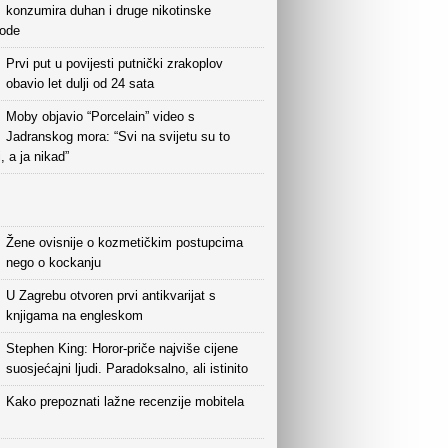
konzumira duhan i druge nikotinske
vode
Prvi put u povijesti putnički zrakoplov
obavio let dulji od 24 sata
Moby objavio “Porcelain” video s
Jadranskog mora: “Svi na svijetu su to
i, a ja nikad”
Žene ovisnije o kozmetičkim postupcima
nego o kockanju
U Zagrebu otvoren prvi antikvarijat s
knjigama na engleskom
Stephen King: Horor-priče najviše cijene
suosjećajni ljudi. Paradoksalno, ali istinito
Kako prepoznati lažne recenzije mobitela