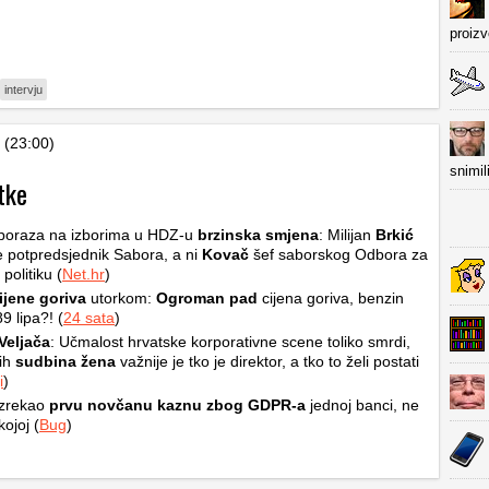
proiz
intervju
 (23:00)
snimil
tke
poraza na izborima u HDZ-u
brzinska smjena
: Milijan
Brkić
je potpredsjednik Sabora, a ni
Kovač
šef saborskog Odbora za
politiku (
Net.hr
)
ijene goriva
utorkom:
Ogroman pad
cijena goriva, benzin
 89 lipa?! (
24 sata
)
Veljača
: Učmalost hrvatske korporativne scene toliko smrdi,
ih
sudbina žena
važnije je tko je direktor, a tko to želi postati
i
)
zrekao
prvu novčanu kaznu zbog GDPR-a
jednoj banci, ne
ojoj (
Bug
)