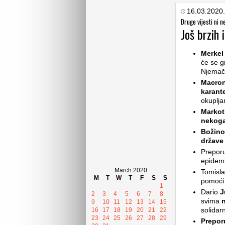
16.03.2020.
Druge vijesti ni n
Još brzih 
Merkel
će se g
Njemač
Macro
karante
okupljan
Markot
nekoga
Božino
države
Prepor
epidem
March 2020
Tomisl
M
T
W
T
F
S
S
pomoći 
1
Dario
J
2
3
4
5
6
7
8
svima
9
10
11
12
13
14
15
solidarn
16
17
18
19
20
21
22
23
24
25
26
27
28
29
Prepor