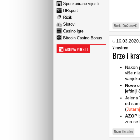
Sponzorirane vijesti
HRsport
Rizik
Slotovi
Boris Dežulović
Casino igre
Bitcoin Casino Bonus
16.03.2020.
Virusfree
ARHIVA VIJESTI
Brze i kra
Nakon 
više ni
vanjsku 
Nove c
jeftiniji
Jelena
od sam
(
Jutarnj
AZOP
i
zna se k
Brze i kratke