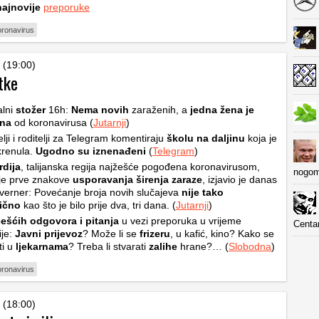
najnovije
preporuke
oronavirus
 (19:00)
tke
alni
stožer
16h:
Nema novih
zaraženih, a
jedna žena je
ena
od koronavirusa (
Jutarnji
)
lji i roditelji za Telegram komentiraju
školu na daljinu
koja je
krenula.
Ugodno su iznenađeni
(
Telegram
)
dija
, talijanska regija najžešće pogođena koronavirusom,
nogom
je prve znakove
usporavanja širenja zaraze
, izjavio je danas
verner: Povećanje broja novih slučajeva
nije tako
ično
kao što je bilo prije dva, tri dana. (
Jutarnji
)
češćih odgovora i pitanja
u vezi preporuka u vrijeme
Centa
ije:
Javni prijevoz
? Može li se
frizeru
, u kafić, kino? Kako se
ti u
ljekarnama
? Treba li stvarati
zalihe
hrane?… (
Slobodna
)
oronavirus
 (18:00)