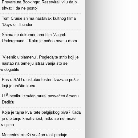
Prevare na Bookingu: Rezervirali vilu da bi
shvatili da ne postoji
Tom Cruise snima nastavak kultnog filma
‘Days of Thunder’
Snima se dokumentarni film ‘Zagreb
Underground – Kako je počeo rave u mom
‘Vjesnik u plamenu‘. Pogledajte strip koji je
nastao na temelju istraživanja što se
vo dogodilo
Pas u SAD-u uključio toster. Izazvao požar
koji je uništio kuću
U Šibeniku izrađen mural posvećen Arsenu
Dediću
Koja je tajna kvalitete belgijskog piva? Kada
je u pitanju kreativnost, nitko se ne može
i s njima
Mercedes bilježi snažan rast prodaje