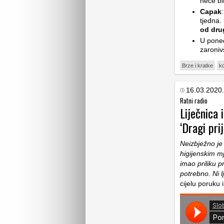
neće bit
Capak
tjedna.
od drug
U poned
zaroniv
Brze i kratke
k
16.03.2020.
Ratni radio
Liječnica 
‘Dragi prij
Neizbježno je 
higijenskim m
imao priliku p
potrebno. Ni 
cijelu poruku i