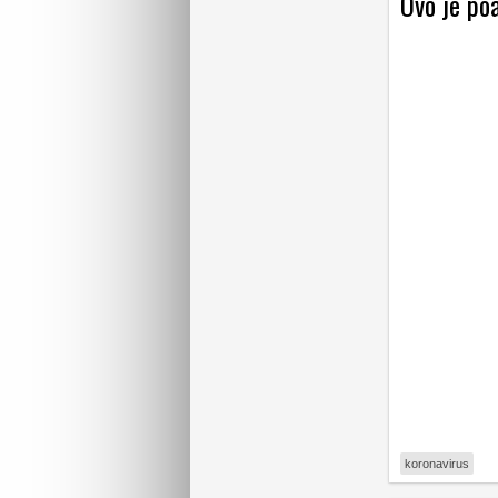
Ovo je poa
koronavirus