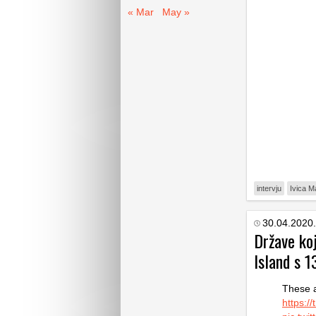
« Mar
May »
intervju
Ivica M
30.04.2020.
Države koj
Island s 1
These 
https:/