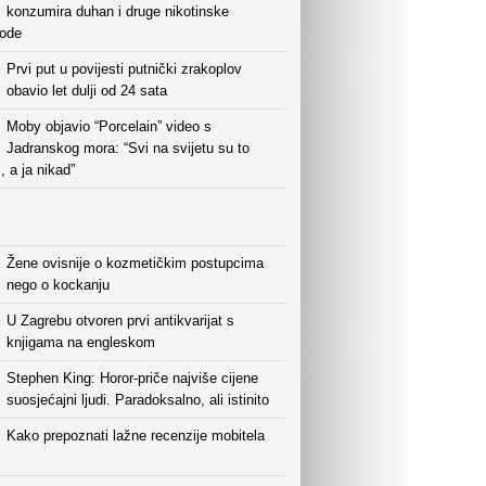
konzumira duhan i druge nikotinske
vode
Prvi put u povijesti putnički zrakoplov
obavio let dulji od 24 sata
Moby objavio “Porcelain” video s
Jadranskog mora: “Svi na svijetu su to
i, a ja nikad”
Žene ovisnije o kozmetičkim postupcima
nego o kockanju
U Zagrebu otvoren prvi antikvarijat s
knjigama na engleskom
Stephen King: Horor-priče najviše cijene
suosjećajni ljudi. Paradoksalno, ali istinito
Kako prepoznati lažne recenzije mobitela