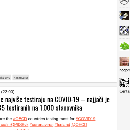
nogom
aštruko
karantena
Centa
 (22:00)
e najviše testiraju na COVID-19 – najjači je
35 testiranih na 1.000 stanovnika
are the
#OECD
countries testing most for
#COVID19
/t.co/lnrQP9SBvk
#coronavirus
#Iceland
@OECD