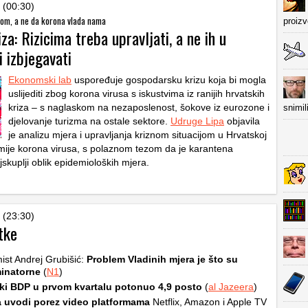
 (00:30)
om, a ne da korona vlada nama
proiz
za: Rizicima treba upravljati, a ne ih u
 izbjegavati
Ekonomski lab
uspoređuje gospodarsku krizu koja bi mogla
uslijediti zbog korona virusa s iskustvima iz ranijih hrvatskih
kriza – s naglaskom na nezaposlenost, šokove iz eurozone i
snimil
djelovanje turizma na ostale sektore.
Udruge Lipa
objavila
je analizu mjera i upravljanja kriznom situacijom u Hrvatskoj
mije korona virusa, s polaznom tezom da je karantena
skuplji oblik epidemioloških mjera.
 (23:30)
tke
st Andrej Grubišić:
Problem Vladinih mjera je što su
minatorne
(
N1
)
ki BDP u prvom kvartalu potonuo 4,9 posto
(
al Jazeera
)
a uvodi porez video platformama
Netflix, Amazon i Apple TV