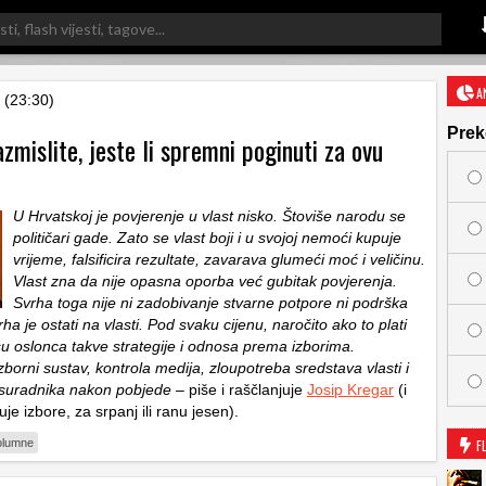
A
 (23:30)
Prek
zmislite, jeste li spremni poginuti za ovu
U Hrvatskoj je povjerenje u vlast nisko. Štoviše narodu se
političari gade. Zato se vlast boji i u svojoj nemoći kupuje
vrijeme, falsificira rezultate, zavarava glumeći moć i veličinu.
Vlast zna da nije opasna oporba već gubitak povjerenja.
Svrha toga nije ni zadobivanje stvarne potpore ni podrška
a je ostati na vlasti. Pod svaku cijenu, naročito ako to plati
 su oslonca takve strategije i odnosa prema izborima.
orni sustav, kontrola medija, zloupotreba sredstava vlasti i
 suradnika nakon pobjede
– piše i raščlanjuje
Josip Kregar
(i
uje izbore, za srpanj ili ranu jesen).
olumne
F