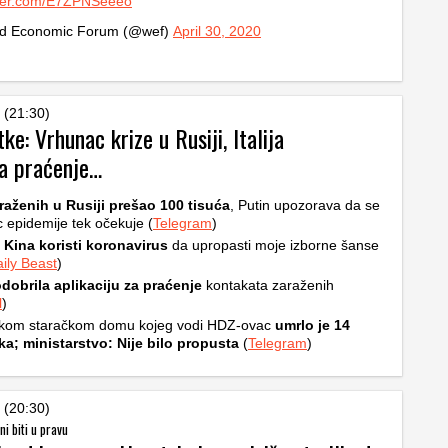
itter.com/E7ZPNSeeeo
d Economic Forum (@wef)
April 30, 2020
 (21:30)
tke: Vrhunac krize u Rusiji, Italija
a praćenje…
raženih u Rusiji prešao 100 tisuća
, Putin upozorava da se
 epidemije tek očekuje (
Telegram
)
 Kina koristi koronavirus
da upropasti moje izborne šanse
ily Beast
)
 odobrila aplikaciju za praćenje
kontakata zaraženih
l
)
tskom staračkom domu kojeg vodi HDZ-ovac
umrlo je 14
ka; ministarstvo: Nije bilo propusta
(
Telegram
)
 (20:30)
i biti u pravu