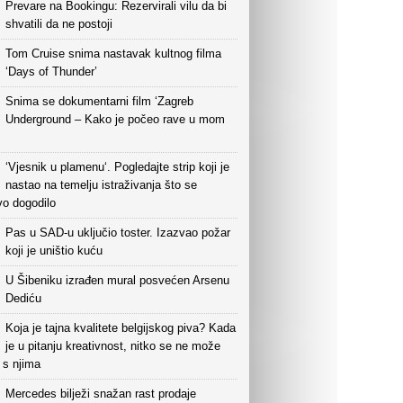
Prevare na Bookingu: Rezervirali vilu da bi
shvatili da ne postoji
Tom Cruise snima nastavak kultnog filma
‘Days of Thunder’
Snima se dokumentarni film ‘Zagreb
Underground – Kako je počeo rave u mom
‘Vjesnik u plamenu‘. Pogledajte strip koji je
nastao na temelju istraživanja što se
vo dogodilo
Pas u SAD-u uključio toster. Izazvao požar
koji je uništio kuću
U Šibeniku izrađen mural posvećen Arsenu
Dediću
Koja je tajna kvalitete belgijskog piva? Kada
je u pitanju kreativnost, nitko se ne može
i s njima
Mercedes bilježi snažan rast prodaje