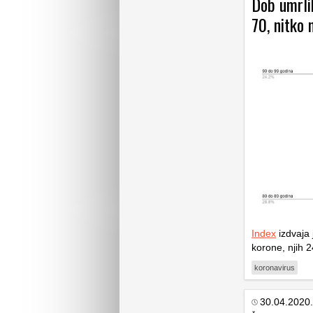
Dob umrlih
70, nitko 
Index
izdvaja 
korone, njih 
koronavirus
30.04.2020.