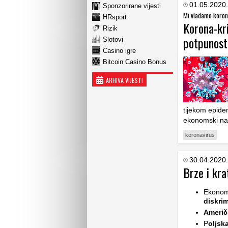
01.05.2020.
Sponzorirane vijesti
Mi vladamo koron
HRsport
Korona-kri
Rizik
potpunosti
Slotovi
Casino igre
Bitcoin Casino Bonus
ARHIVA VIJESTI
tijekom epide
ekonomski naj
koronavirus
30.04.2020.
Brze i kra
Ekonomi
diskri
Američ
P
oljsk