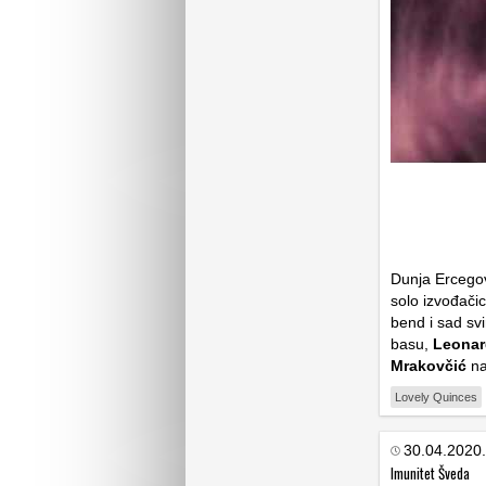
Dunja Ercegov
solo izvođačic
bend i sad svi
basu,
Leonar
Mrakovčić
na
Lovely Quinces
30.04.2020.
Imunitet Šveda