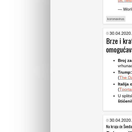
pic.tw
— Worl
koronavirus
30.04.2020.
Brze i kra
omogućav
Broj za
vrhunac
Trump:
(
The Da
Italija
(
Tporta
U spli
štićeni
30.04.2020.
Na kraju će Šveđan