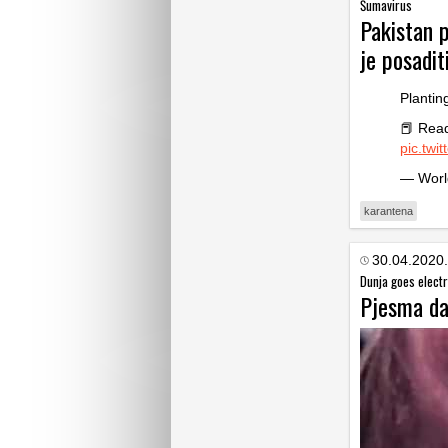
Šumavirus
Pakistan 
je posadit
Plantin
📕 Rea
pic.twi
— Worl
karantena
30.04.2020.
Dunja goes electr
Pjesma da