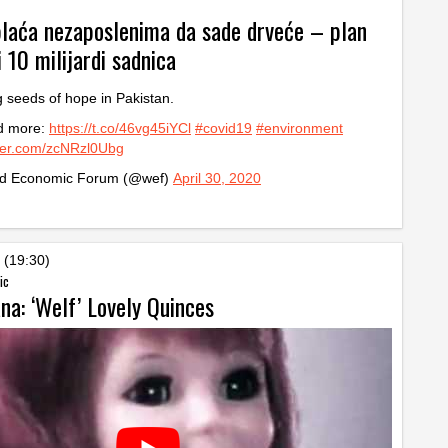
plaća nezaposlenima da sade drveće – plan
i 10 milijardi sadnica
g seeds of hope in Pakistan.
d more:
https://t.co/46vg45iYCl
#covid19
#environment
tter.com/zcNRzl0Ubg
d Economic Forum (@wef)
April 30, 2020
 (19:30)
ic
na: ‘Welf’ Lovely Quinces