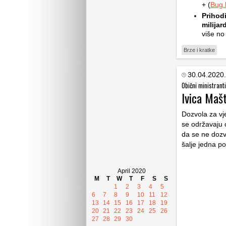
+ (
Bug.
Prihod
milijar
više no
Brze i kratke
30.04.2020.
Obični ministranti
Ivica Mašt
Dozvola za vj
se održavaju 
da se ne dozvo
šalje jedna po
April 2020
M
T
W
T
F
S
S
1
2
3
4
5
6
7
8
9
10
11
12
13
14
15
16
17
18
19
20
21
22
23
24
25
26
27
28
29
30