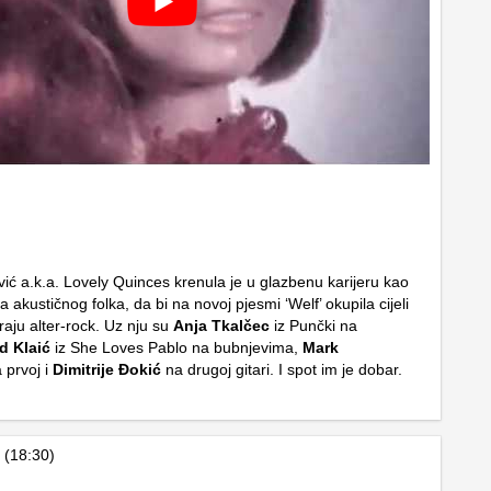
ić a.k.a. Lovely Quinces krenula je u glazbenu karijeru kao
a akustičnog folka, da bi na novoj pjesmi ‘Welf’ okupila cijeli
raju alter-rock. Uz nju su
Anja Tkalčec
iz Punčki na
d Klaić
iz She Loves Pablo na bubnjevima,
Mark
 prvoj i
Dimitrije Đokić
na drugoj gitari. I spot im je dobar.
 (18:30)