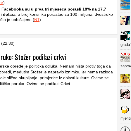
hr
)
i Facebooka su u prva tri mjeseca porasli 18% na 17,7
di dolara
, a broj korisnika porastao za 100 milijuna, dvostruko
 što je uobičajeno (
N1
)
 (22:30)
gradu’
ruko: Stožer podilazi crkvi
erske obrede je politička odluka. Nemam ništa protiv toga da
zapra
obredi, međutim Stožer je napravio iznimku, jer nema razloga
le slična okupljanja, primjerice iz oblasti kulture. Ovime se
litička poruka. Ovime se podilazi Crkvi.
mjerit