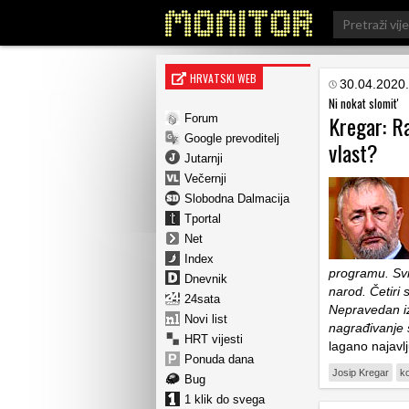
Search
for:
HRVATSKI WEB
30.04.2020.
Ni nokat slomit'
Kregar: Ra
Forum
Google prevoditelj
vlast?
Jutarnji
Večernji
Slobodna Dalmacija
Tportal
Net
Index
programu. Svrh
Dnevnik
narod. Četiri
24sata
Nepravedan izb
Novi list
nagrađivanje
HRT vijesti
lagano najavlj
Ponuda dana
Josip Kregar
k
Bug
1 klik do svega