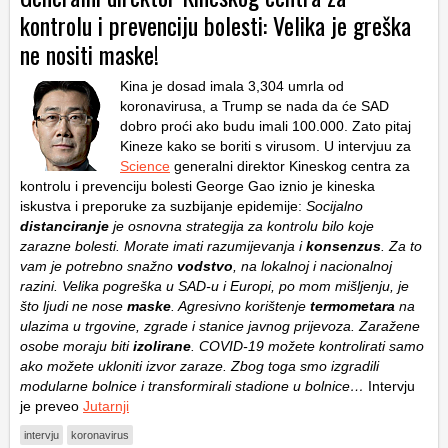
kontrolu i prevenciju bolesti: Velika je greška
ne nositi maske!
Kina je dosad imala 3,304 umrla od
koronavirusa, a Trump se nada da će SAD
dobro proći ako budu imali 100.000. Zato pitaj
Kineze kako se boriti s virusom. U intervjuu za
Science
generalni direktor Kineskog centra za
kontrolu i prevenciju bolesti George Gao iznio je kineska
iskustva i preporuke za suzbijanje epidemije:
Socijalno
distanciranje
je osnovna strategija za kontrolu bilo koje
zarazne bolesti. Morate imati razumijevanja i
konsenzus
. Za to
vam je potrebno snažno
vodstvo
, na lokalnoj i nacionalnoj
razini. Velika pogreška u SAD-u i Europi, po mom mišljenju, je
što ljudi ne nose
maske
. Agresivno korištenje
termometara
na
ulazima u trgovine, zgrade i stanice javnog prijevoza. Zaražene
osobe moraju biti
izolirane
. COVID-19 možete kontrolirati samo
ako možete ukloniti izvor zaraze. Zbog toga smo izgradili
modularne bolnice i transformirali stadione u bolnice…
Intervju
je preveo
Jutarnji
intervju
koronavirus