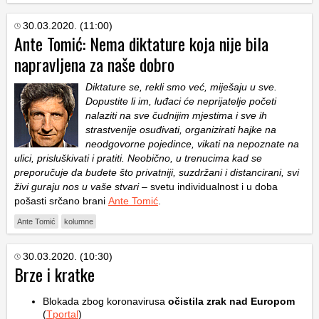
30.03.2020. (11:00)
Ante Tomić: Nema diktature koja nije bila
napravljena za naše dobro
Diktature se, rekli smo već, miješaju u sve.
Dopustite li im, luđaci će neprijatelje početi
nalaziti na sve čudnijim mjestima i sve ih
strastvenije osuđivati, organizirati hajke na
neodgovorne pojedince, vikati na nepoznate na
ulici, prisluškivati i pratiti. Neobično, u trenucima kad se
preporučuje da budete što privatniji, suzdržani i distancirani, svi
živi guraju nos u vaše stvari
– svetu individualnost i u doba
pošasti srčano brani
Ante Tomić
.
Ante Tomić
kolumne
30.03.2020. (10:30)
Brze i kratke
Blokada zbog koronavirusa
očistila zrak nad Europom
(
Tportal
)