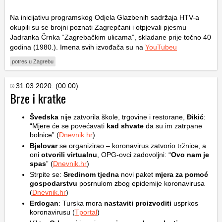
Na inicijativu programskog Odjela Glazbenih sadržaja HTV-a
okupili su se brojni poznati Zagrepčani i otpjevali pjesmu
Jadranka Črnka “Zagrebačkim ulicama”, skladane prije točno 40
godina (1980.). Imena svih izvođača su na
YouTubeu
potres u Zagrebu
31.03.2020. (00:00)
Brze i kratke
Švedska
nije zatvorila škole, trgovine i restorane,
Đikić
:
“Mjere će se povećavati
kad shvate
da su im zatrpane
bolnice” (
Dnevnik.hr
)
Bjelovar
se organizirao – koronavirus zatvorio tržnice, a
oni
otvorili virtualnu
, OPG-ovci zadovoljni: “
Ovo nam je
spas
” (
Dnevnik.hr
)
Strpite se:
Sredinom tjedna
novi paket
mjera za pomoć
gospodarstvu
posrnulom zbog epidemije koronavirusa
(
Dnevnik.hr
)
Erdogan
: Turska mora
nastaviti proizvoditi
usprkos
koronavirusu (
Tportal
)