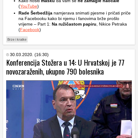
Kako nositi
masku
da vam se
ne zamagle naočale
(
YouTube
)
Rade Šerbedžija
namjerava snimati pjesme i pričati priče
na Facebooku kako bi njemu i fanovima brže prošlo
vrijeme – Part 1:
Na ružičastom papiru
, Nikice Petraka
(
Facebook
)
Brze i kratke
30.03.2020. (16:30)
Konferencija Stožera u 14: U Hrvatskoj je 77
novozaraženih, ukupno 790 bolesnika