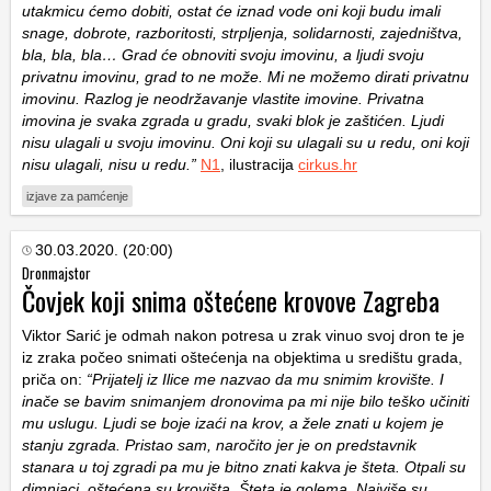
utakmicu ćemo dobiti, ostat će iznad vode oni koji budu imali
snage, dobrote, razboritosti, strpljenja, solidarnosti, zajedništva,
bla, bla, bla… Grad će obnoviti svoju imovinu, a ljudi svoju
privatnu imovinu, grad to ne može. Mi ne možemo dirati privatnu
imovinu. Razlog je neodržavanje vlastite imovine. Privatna
imovina je svaka zgrada u gradu, svaki blok je zaštićen. Ljudi
nisu ulagali u svoju imovinu. Oni koji su ulagali su u redu, oni koji
nisu ulagali, nisu u redu.”
N1
, ilustracija
cirkus.hr
izjave za pamćenje
30.03.2020. (20:00)
Dronmajstor
Čovjek koji snima oštećene krovove Zagreba
Viktor Sarić je odmah nakon potresa u zrak vinuo svoj dron te je
iz zraka počeo snimati oštećenja na objektima u središtu grada,
priča on:
“Prijatelj iz Ilice me nazvao da mu snimim krovište. I
inače se bavim snimanjem dronovima pa mi nije bilo teško učiniti
mu uslugu. Ljudi se boje izaći na krov, a žele znati u kojem je
stanju zgrada. Pristao sam, naročito jer je on predstavnik
stanara u toj zgradi pa mu je bitno znati kakva je šteta. Otpali su
dimnjaci, oštećena su krovišta. Šteta je golema. Najviše su