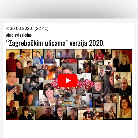
KATEGORIJE
30.03.2020. (22:41)
Ajmo svi zajedno
“Zagrebačkim ulicama” verzija 2020.
HRVATSKI
WEB