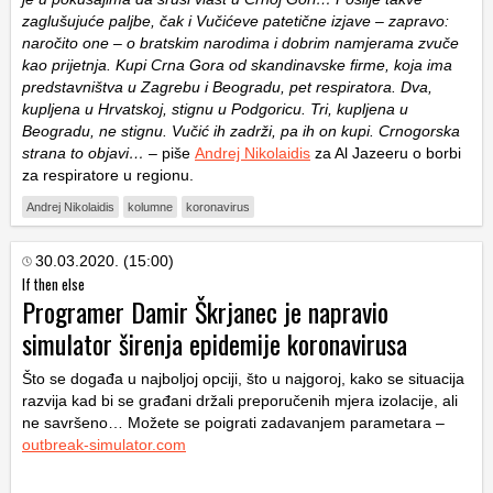
zaglušujuće paljbe, čak i Vučićeve patetične izjave – zapravo:
naročito one – o bratskim narodima i dobrim namjerama zvuče
kao prijetnja. Kupi Crna Gora od skandinavske firme, koja ima
predstavništva u Zagrebu i Beogradu, pet respiratora. Dva,
kupljena u Hrvatskoj, stignu u Podgoricu. Tri, kupljena u
Beogradu, ne stignu. Vučić ih zadrži, pa ih on kupi. Crnogorska
strana to objavi…
– piše
Andrej Nikolaidis
za Al Jazeeru o borbi
za respiratore u regionu.
Andrej Nikolaidis
kolumne
koronavirus
30.03.2020. (15:00)
If then else
Programer Damir Škrjanec je napravio
simulator širenja epidemije koronavirusa
Što se događa u najboljoj opciji, što u najgoroj, kako se situacija
razvija kad bi se građani držali preporučenih mjera izolacije, ali
ne savršeno… Možete se poigrati zadavanjem parametara –
outbreak-simulator.com