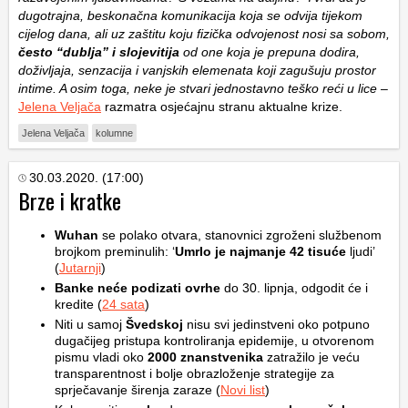
dugotrajna, beskonačna komunikacija koja se odvija tijekom
cijelog dana, ali uz zaštitu koju fizička odvojenost nosi sa sobom,
često “dublja” i slojevitija
od one koja je prepuna dodira,
doživljaja, senzacija i vanjskih elemenata koji zagušuju prostor
intime. A osim toga, neke je stvari jednostavno teško reći u lice
–
Jelena Veljača
razmatra osjećajnu stranu aktualne krize.
Jelena Veljača
kolumne
30.03.2020. (17:00)
Brze i kratke
Wuhan
se polako otvara, stanovnici zgroženi službenom
brojkom preminulih: ‘
Umrlo je najmanje 42 tisuće
ljudi’
(
Jutarnji
)
Banke neće podizati ovrhe
do 30. lipnja, odgodit će i
kredite (
24 sata
)
Niti u samoj
Švedskoj
nisu svi jedinstveni oko potpuno
dugačijeg pristupa kontroliranja epidemije, u otvorenom
pismu vladi oko
2000 znanstvenika
zatražilo je veću
transparentnost i bolje obrazloženje strategije za
sprječavanje širenja zaraze (
Novi list
)