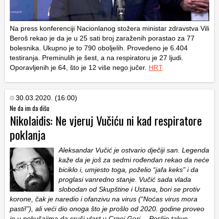
Na press konferenciji Nacionlanog stožera ministar zdravstva Vili
Beroš rekao je da je u 25 sati broj zaraženih porastao za 77
bolesnika. Ukupno je to 790 oboljelih. Provedeno je 6.404
testiranja. Preminulih je šest, a na respiratoru je 27 ljudi.
Oporavljenih je 64, što je 12 više nego jučer.
HRT
30.03.2020. (16:00)
Ne da im da dišu
Nikolaidis: Ne vjeruj Vučiću ni kad respiratore
poklanja
Aleksandar Vučić je ostvario dječiji san. Legenda
kaže da je još za sedmi rođendan rekao da neće
biciklo i, umjesto toga, poželio “jafa keks” i da
proglasi vanredno stanje. Vučić sada vlada
slobodan od Skupštine i Ustava, bori se protiv
korone, čak je naredio i ofanzivu na virus (“Noćas virus mora
pasti!”), ali veći dio onoga što je prošlo od 2020. godine proveo
je u pokušajima da sruši vlast u Crnoj Gori… Poslije takve