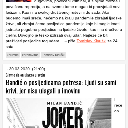
dugovima, povećani kriminal, a s njime možda i
povećanu represiju, a na svemu tome mogao bi procvjetati novi
fašizam. Kao i na svakoj društvenoj ruševini do sada. Ako
budemo imali sreće, nećemo na kraju pandemije zbrajati ljudske
žrtve, ali zbrajat ćemo posljedice pandemije koje bi mogle imati
jednako pogubne posljedice na ljudske živote, kao i na društvo u
cjelini. Dovoljno je teško izdržati ovaj udar. Najteže će biti
preživjeti posljedice tog udara… – piše
Tomislav Klauški
za 24
sata.
kolumne
koronavirus
Tomislav Klauški
30.03.2020. (21:00)
Glavno da on ulagao u svoju
Bandić o posljedicama potresa: Ljudi su sami
krivi, jer nisu ulagali u imovinu
I
reče
on