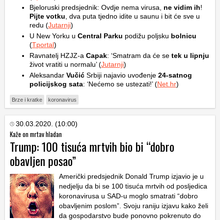
Bjeloruski predsjednik: Ovdje nema virusa,
ne vidim ih
!
Pijte votku
, dva puta tjedno idite u saunu i bit će sve u
redu (
Jutarnji
)
U New Yorku u
Central Parku
podižu poljsku
bolnicu
(
Tportal
)
Ravnatelj HZJZ-a
Capak
: ‘Smatram da će se
tek u lipnju
život vratiti u normalu’ (
Jutarnji
)
Aleksandar
Vučić
Srbiji najavio uvođenje
24-satnog
policijskog sata
: ‘Nećemo se ustezati!’ (
Net.hr
)
Brze i kratke
koronavirus
30.03.2020. (10:00)
Kaže on mrtav hladan
Trump: 100 tisuća mrtvih bio bi “dobro
obavljen posao”
Američki predsjednik Donald Trump izjavio je u
nedjelju da bi se 100 tisuća mrtvih od posljedica
koronavirusa u SAD-u moglo smatrati “dobro
obavljenim poslom”. Svoju raniju izjavu kako želi
da gospodarstvo bude ponovno pokrenuto do