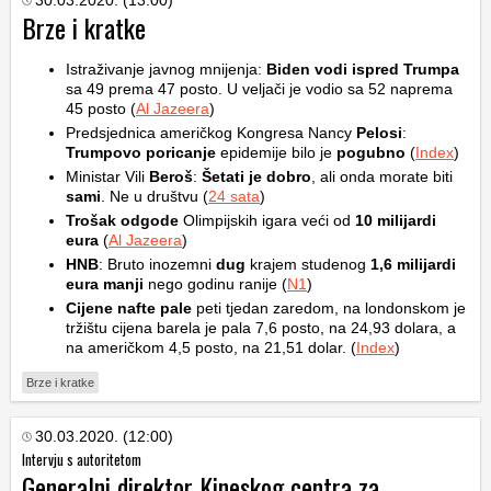
Brze i kratke
Istraživanje javnog mnijenja:
Biden vodi ispred Trumpa
sa 49 prema 47 posto. U veljači je vodio sa 52 naprema
45 posto (
Al Jazeera
)
Predsjednica američkog Kongresa Nancy
Pelosi
:
Trumpovo poricanje
epidemije bilo je
pogubno
(
Index
)
Ministar Vili
Beroš
:
Šetati je dobro
, ali onda morate biti
sami
. Ne u društvu (
24 sata
)
Trošak odgode
Olimpijskih igara veći od
10 milijardi
eura
(
Al Jazeera
)
HNB
: Bruto inozemni
dug
krajem studenog
1,6 milijardi
eura manji
nego godinu ranije (
N1
)
Cijene nafte pale
peti tjedan zaredom, na londonskom je
tržištu cijena barela je pala 7,6 posto, na 24,93 dolara, a
na američkom 4,5 posto, na 21,51 dolar. (
Index
)
Brze i kratke
30.03.2020. (12:00)
Intervju s autoritetom
Generalni direktor Kineskog centra za