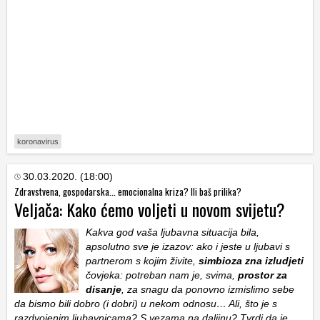
koronavirus
30.03.2020. (18:00)
Zdravstvena, gospodarska... emocionalna kriza? Ili baš prilika?
Veljača: Kako ćemo voljeti u novom svijetu?
Kakva god vaša ljubavna situacija bila,
apsolutno sve je izazov: ako i jeste u ljubavi s
partnerom s kojim živite,
simbioza zna izludjeti
čovjeka: potreban nam je, svima,
prostor za
disanje
, za snagu da ponovno izmislimo sebe
da bismo bili dobro (i dobri) u nekom odnosu… Ali, što je s
razdvojenim ljubavnicama? S vezama na daljinu? Tvrdi da je