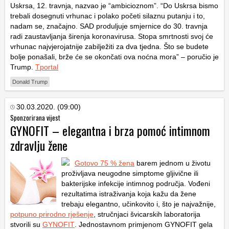
Uskrsa, 12. travnja, nazvao je “ambicioznom”. “Do Uskrsa bismo
trebali dosegnuti vrhunac i polako početi silaznu putanju i to,
nadam se, značajno. SAD produljuje smjernice do 30. travnja
radi zaustavljanja širenja koronavirusa. Stopa smrtnosti svoj će
vrhunac najvjerojatnije zabilježiti za dva tjedna. Što se budete
bolje ponašali, brže će se okončati ova noćna mora” – poručio je
Trump.
Tportal
Donald Trump
30.03.2020. (09:00)
Sponzorirana vijest
GYNOFIT – elegantna i brza pomoć intimnom
zdravlju žene
Gotovo 75 % žena
barem jednom u životu
proživljava neugodne simptome gljivične ili
bakterijske infekcije intimnog područja. Vođeni
rezultatima istraživanja koja kažu da žene
trebaju elegantno, učinkovito i, što je najvažnije,
potpuno prirodno rješenje
, stručnjaci švicarskih laboratorija
stvorili su
GYNOFIT
. Jednostavnom primjenom GYNOFIT gela