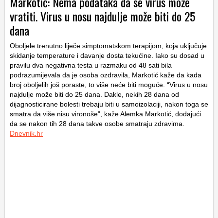
Markotić: Nema podataka da se virus može
vratiti. Virus u nosu najdulje može biti do 25
dana
Oboljele trenutno liječe simptomatskom terapijom, koja uključuje
skidanje temperature i davanje dosta tekućine. Iako su dosad u
pravilu dva negativna testa u razmaku od 48 sati bila
podrazumijevala da je osoba ozdravila, Markotić kaže da kada
broj oboljelih još poraste, to više neće biti moguće. “Virus u nosu
najdulje može biti do 25 dana. Dakle, nekih 28 dana od
dijagnosticirane bolesti trebaju biti u samoizolaciji, nakon toga se
smatra da više nisu vironoše”, kaže Alemka Markotić, dodajući
da se nakon tih 28 dana takve osobe smatraju zdravima.
Dnevnik.hr