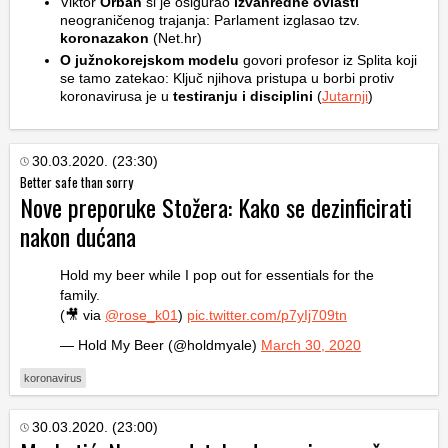
Viktor
Orban
si je osigurao
izvanredne ovlasti
neograničenog trajanja: Parlament izglasao tzv.
koronazakon
(Net.hr)
O južnokorejskom modelu
govori profesor iz Splita koji
se tamo zatekao: Ključ njihova pristupa u borbi protiv
koronavirusa je u
testiranju i disciplini
(
Jutarnji
)
30.03.2020. (23:30)
Better safe than sorry
Nove preporuke Stožera: Kako se dezinficirati
nakon dućana
Hold my beer while I pop out for essentials for the
family.
(🎥 via
@rose_k01
)
pic.twitter.com/p7yIj709tn
— Hold My Beer (@holdmyale)
March 30, 2020
koronavirus
30.03.2020. (23:00)