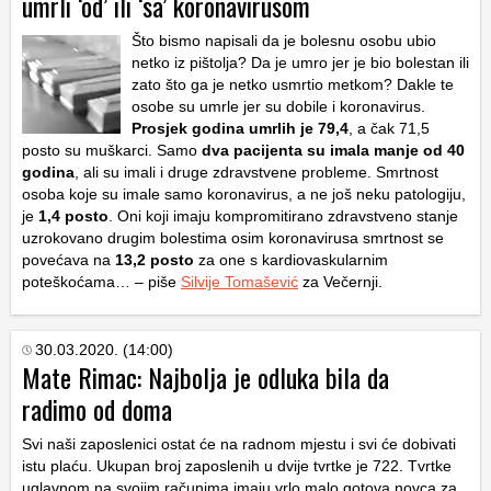
umrli ‘od’ ili ‘sa’ koronavirusom
Što bismo napisali da je bolesnu osobu ubio
netko iz pištolja? Da je umro jer je bio bolestan ili
zato što ga je netko usmrtio metkom? Dakle te
osobe su umrle jer su dobile i koronavirus.
Prosjek godina umrlih je 79,4
, a čak 71,5
posto su muškarci. Samo
dva pacijenta su imala manje od 40
godina
, ali su imali i druge zdravstvene probleme. Smrtnost
osoba koje su imale samo koronavirus, a ne još neku patologiju,
je
1,4 posto
. Oni koji imaju kompromitirano zdravstveno stanje
uzrokovano drugim bolestima osim koronavirusa smrtnost se
povećava na
13,2 posto
za one s kardiovaskularnim
poteškoćama… – piše
Silvije Tomašević
za Večernji.
30.03.2020. (14:00)
Mate Rimac: Najbolja je odluka bila da
radimo od doma
Svi naši zaposlenici ostat će na radnom mjestu i svi će dobivati
istu plaću. Ukupan broj zaposlenih u dvije tvrtke je 722. Tvrtke
uglavnom na svojim računima imaju vrlo malo gotova novca za