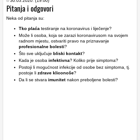
30.03.2020. (19:00)
Pitanja i odgovori
Neka od pitanja su:
Tko plaća
testiranje na koronavirus i liječenje?
Može li osoba, koja se zarazi koronavirusom na svojem
radnom mjestu, ostvariti pravo na priznavanje
profesionalne bolesti
?
Što sve uključuje
bliski kontakt
?
Kada je osoba
infektivna
? Koliko prije simptoma?
Postoji li mogućnost infekcije od osobe bez simptoma, tj.
postoje li
zdrave kliconoše
?
Da li se stvara
imunitet
nakon preboljene bolesti?