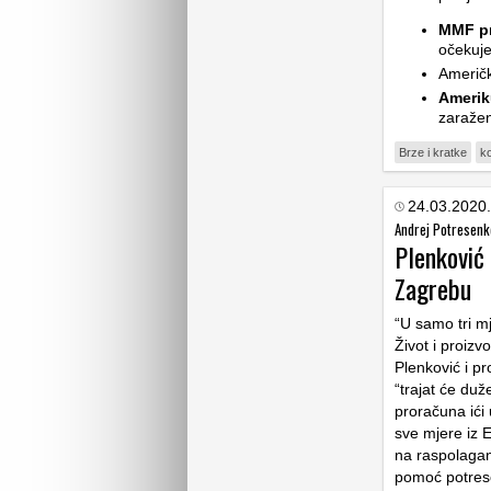
MMF pr
očekuje
Američk
Amerik
zaražen
Brze i kratke
k
24.03.2020.
Andrej Potresenk
Plenković 
Zagrebu
“U samo tri mj
Život i proizv
Plenković i pr
“trajat će duž
proračuna ići 
sve mjere iz 
na raspolagan
pomoć potre