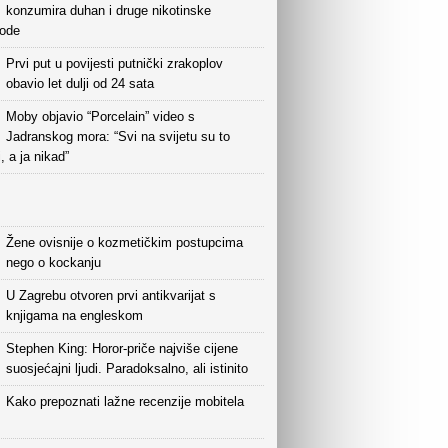
konzumira duhan i druge nikotinske
vode
Prvi put u povijesti putnički zrakoplov
obavio let dulji od 24 sata
Moby objavio “Porcelain” video s
Jadranskog mora: “Svi na svijetu su to
i, a ja nikad”
Žene ovisnije o kozmetičkim postupcima
nego o kockanju
U Zagrebu otvoren prvi antikvarijat s
knjigama na engleskom
Stephen King: Horor-priče najviše cijene
suosjećajni ljudi. Paradoksalno, ali istinito
Kako prepoznati lažne recenzije mobitela