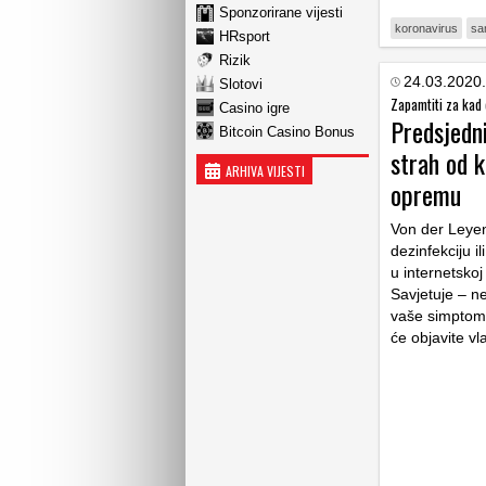
Sponzorirane vijesti
koronavirus
sa
HRsport
Rizik
24.03.2020.
Slotovi
Zapamtiti za kad 
Casino igre
Predsjedni
Bitcoin Casino Bonus
strah od k
ARHIVA VIJESTI
opremu
Von der Leyen 
dezinfekciju i
u internetskoj
Savjetuje – ne
vaše simptome 
će objavite vla