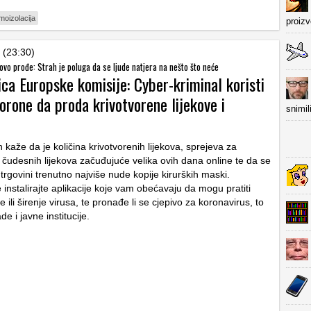
moizolacija
proiz
 (23:30)
ovo prođe: Strah je poluga da se ljude natjera na nešto što neće
ca Europske komisije: Cyber-kriminal koristi
orone da proda krivotvorene lijekove i
snimil
kaže da je količina krivotvorenih lijekova, sprejeva za
li čudesnih lijekova začuđujuće velika ovih dana online te da se
 trgovini trenutno najviše nude kopije kirurških maski.
 instalirajte aplikacije koje vam obećavaju da mogu pratiti
ili širenje virusa, te pronađe li se cjepivo za koronavirus, to
de i javne institucije.