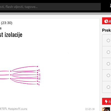
A
 (23:30)
om
Prek
st izolacije
F