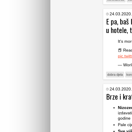
24.03.2020.
E pa, baš 
u hotele, 
It's mo
📕 Rea
pic.twi
— Worl
dobra djela
kor
24.03.2020.
Brze i kra
Nizoze
izdavat
godine 
Pale ci
Sve viš