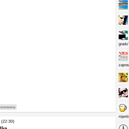
gradu’
zapra
koronavirus
mjerit
 (22:30)
tke