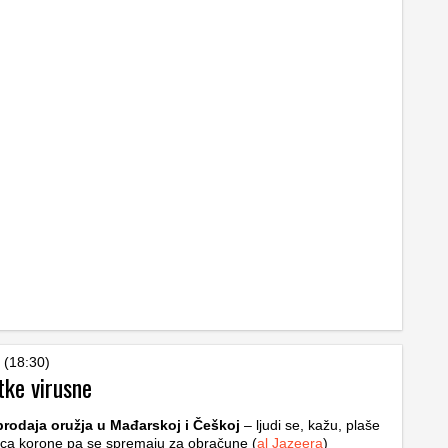
 (18:30)
tke virusne
prodaja oružja u Mađarskoj i Češkoj
– ljudi se, kažu, plaše
ica korone pa se spremaju za obračune (
al Jazeera
)