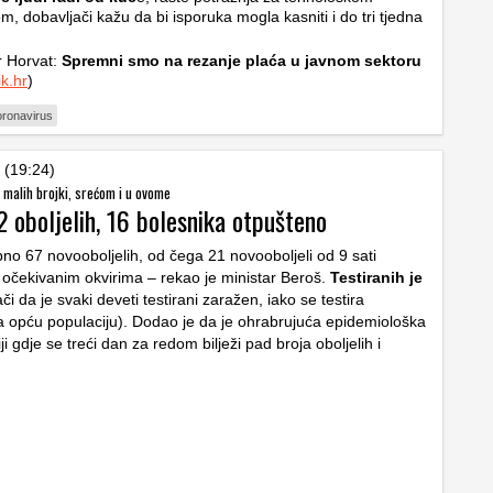
, dobavljači kažu da bi isporuka mogla kasniti i do tri tjedna
r Horvat:
Spremni smo na rezanje plaća u javnom sektoru
k.hr
)
oronavirus
 (19:24)
 malih brojki, srećom i u ovome
 oboljelih, 16 bolesnika otpušteno
no 67 novooboljelih, od čega 21 novooboljeli od 9 sati
u očekivanim okvirima – rekao je ministar Beroš.
Testiranih je
či da je svaki deveti testirani zaražen, iako se testira
a opću populaciju). Dodao je da je ohrabrujuća epidemiološka
liji gdje se treći dan za redom bilježi pad broja oboljelih i