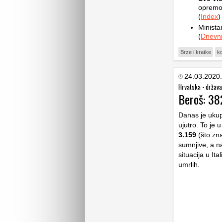
opremom
(
Index
)
Minista
(
Dnevni
Brze i kratke
k
24.03.2020.
Hrvatska - država
Beroš: 382
Danas je ukup
ujutro. To je 
3.159
(što zna
sumnjive, a n
situacija u Ita
umrlih.