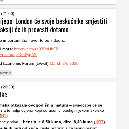
 (21:00)
lijepo: London će svoje beskućnike smjestiti
taksiji će ih prevesti dotamo
re important than ever to be indoors.
d more:
https://t.co/ec97PhHbER
tter.com/nyeXn2yqAX
d Economic Forum (@wef)
March 24, 2020
onavirus
 (20:30)
tke
mska otkazala ovogodišnju maturu
– svjedožbe će se
i na temelju ocjena koje su učenici postigli tijekom školske
(
N1
)
jene goriva –
benzin je 8,50 kuna, dizel 8,40 kuna
(
HRT
)
e ljudi radi od kuć
e, raste potražnja za tehnološkom