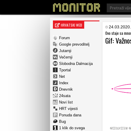
Search
for:
HRVATSKI WEB
24.03.2020.
Ovo staje sa mn
Gif: Važno
Forum
Google prevoditelj
Jutarnji
Večernji
Slobodna Dalmacija
Tportal
Net
Index
Dnevnik
24sata
Novi list
HRT vijesti
Ponuda dana
Bug
1 klik do svega