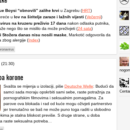
e Boysi “obnovili” zalihe krvi
u Zagrebu (
HRT
)
reće u
lov na širitelje zaraze i lažnih vijesti
(
Večernji
)
virus na kruzeru preživio 17 dana
nakon odlaska putnika,
že nego što se mislilo da može preživjeti (
24 sata
)
i Stožera danas nisu nosili maske
, Markotić odgovorila da
a zbog alergije (
Index
)
oronavirus
 (21:30)
nogom
ba korone
Svašta se mijenja u izolaciji, piše
Deutsche Welle
: Budući da
Centa
samci sada moraju opskrbiti sami sebe, raste potražnja za
pornografskim filmovima i seksualnim pomagalima. Za
parove ova blokada i rad od kuće mogu oživjeti partnerstvo
jer trenutačno se baš ne može puno toga raditi u slobodno
kima je stalna bliskost previše. S druge strane, u doba
aha raste seksualna potreba…
ks