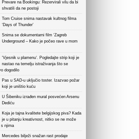
Prevare na Bookingu: Rezervirali vilu da bi
shvatili da ne postoji
Tom Cruise snima nastavak kultnog filma
‘Days of Thunder’
Snima se dokumentarni film ‘Zagreb
Underground – Kako je počeo rave u mom
‘Vjesnik u plamenu‘. Pogledajte strip koji je
nastao na temelju istraživanja što se
vo dogodilo
Pas u SAD-u uključio toster. Izazvao požar
koji je uništio kuću
U Šibeniku izrađen mural posvećen Arsenu
Dediću
Koja je tajna kvalitete belgijskog piva? Kada
je u pitanju kreativnost, nitko se ne može
i s njima
Mercedes bilježi snažan rast prodaje