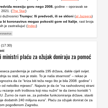
edviđa recesiju goru nego 2008.
godine – oporavak se
 2021. (
The Star
)
i dužnosnici
Trumpu: Ili predvodi, ili se skloni
(
al Jazeera
)
u bi koronavirus mogao pokositi gore od Italije
, rast broja
ih je zastrašujuć (
Index
)
oronavirus
 (17:30)
ović
i ministri plaću za ožujak doniraju za pomoć
eseca pandemija je zahvatila 195 država, dakle cijeli svijet.
odnja su stali, sve je stalo. To je naša stvarnost” – rekao je
ognozira da će “kriza biti teža nego što je bila 2008. godine” i
e od nekoliko mjeseci”. Najavio je da će “na rashodovnoj strani
u rezanje svih troškova koji nisu nužni” te da ćemo koristiti “i
EU. Žurno će nam se, za potrebe funkcioniranja države, staviti
je dodatnih 240 milijuna eura”. Plaću za ožujak donirat će za
som pogođenom Zagrebu.