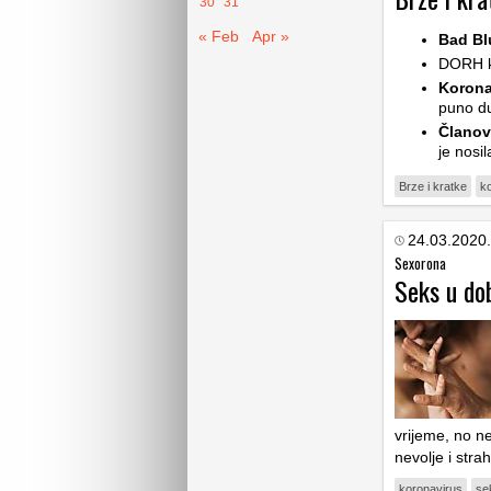
30
31
« Feb
Apr »
Bad Blu
DORH k
Korona
puno du
Članov
je nosil
Brze i kratke
k
24.03.2020.
Sexorona
Seks u do
vrijeme, no ne
nevolje i str
koronavirus
se