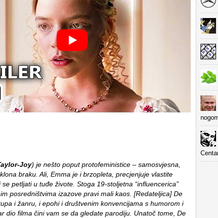
nogom
Centa
aylor-Joy
) je nešto poput protofeministice – samosvjesna,
lona braku. Ali, Emma je i brzopleta, precjenjuje vlastite
 se petljati u tuđe živote. Stoga 19-stoljetna “influencerica”
nim posredništvima izazove pravi mali kaos. [Redateljica] De
tupa i žanru, i epohi i društvenim konvencijama s humorom i
ar dio filma čini vam se da gledate parodiju. Unatoč tome, De