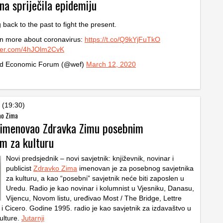
na spriječila epidemiju
 back to the past to fight the present.
n more about coronavirus:
https://t.co/Q9kYjFuTkO
tter.com/4hJOlm2CvK
d Economic Forum (@wef)
March 12, 2020
 (19:30)
ao Zima
 imenovao Zdravka Zimu posebnim
om za kulturu
Novi predsjednik – novi savjetnik: književnik, novinar i
publicist
Zdravko Zima
imenovan je za posebnog savjetnika
za kulturu, a kao “posebni” savjetnik neće biti zaposlen u
Uredu. Radio je kao novinar i kolumnist u Vjesniku, Danasu,
Vijencu, Novom listu, uređivao Most / The Bridge, Lettre
 i Cicero. Godine 1995. radio je kao savjetnik za izdavaštvo u
ulture.
Jutarnji