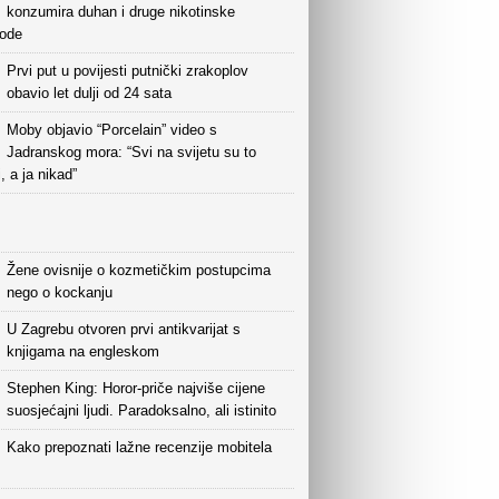
konzumira duhan i druge nikotinske
vode
Prvi put u povijesti putnički zrakoplov
obavio let dulji od 24 sata
Moby objavio “Porcelain” video s
Jadranskog mora: “Svi na svijetu su to
i, a ja nikad”
Žene ovisnije o kozmetičkim postupcima
nego o kockanju
U Zagrebu otvoren prvi antikvarijat s
knjigama na engleskom
Stephen King: Horor-priče najviše cijene
suosjećajni ljudi. Paradoksalno, ali istinito
Kako prepoznati lažne recenzije mobitela