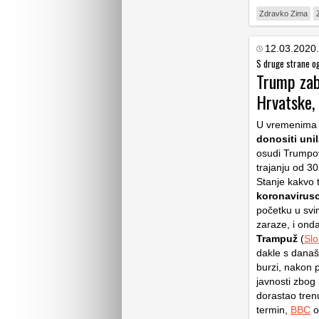
Zdravko Zima
12.03.2020.
S druge strane o
Trump zabr
Hrvatske,
U vremenima g
donositi uni
osudi Trumpov
trajanju od 30
Stanje kakvo
koronaviruso
početku u svi
zaraze, i ond
Trampuž
(
Sl
dakle s dana
burzi, nakon 
javnosti zbog
dorastao tren
termin,
BBC
o