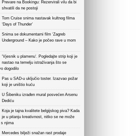
Prevare na Bookingu: Rezervirali vilu da bi
shvatili da ne postoji
Tom Cruise snima nastavak kultnog filma
‘Days of Thunder’
Snima se dokumentarni film ‘Zagreb
Underground – Kako je počeo rave u mom
‘Vjesnik u plamenu‘. Pogledajte strip koji je
nastao na temelju istraživanja što se
vo dogodilo
Pas u SAD-u uključio toster. Izazvao požar
koji je uništio kuću
U Šibeniku izrađen mural posvećen Arsenu
Dediću
Koja je tajna kvalitete belgijskog piva? Kada
je u pitanju kreativnost, nitko se ne može
i s njima
Mercedes bilježi snažan rast prodaje