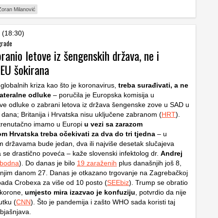
Zoran Milanović
 (18:30)
grade
anio letove iz šengenskih država, ne i
 EU šokirana
lobalnih kriza kao što je koronavirus,
treba surađivati, a ne
lateralne odluke
– poručila je Europska komisija u
e odluke o zabrani letova iz država šengenske zove u SAD u
 dana; Britanija i Hrvatska nisu uključene zabranom (
HRT
).
 trenutačno imamo u Europi
u vezi sa zarazom
m Hrvatska treba očekivati za dva do tri tjedna
– u
m državama bude jedan, dva ili najviše desetak slučajeva
a se drastično poveća – kaže slovenski infektolog dr.
Andrej
obodna
). Do danas je bilo
19 zaraženih
plus današnjih još 8,
šnjim danom 27. Danas je otkazano trgovanje na Zagrebačkoj
pada Crobexa za više od 10 posto (
SEEbiz
). Trump se obratio
 korone,
umjesto mira izazvao je konfuziju
, potvrdio da nije
utku (
CNN
). Što je pandemija i zašto WHO sada koristi taj
bjašnjava.