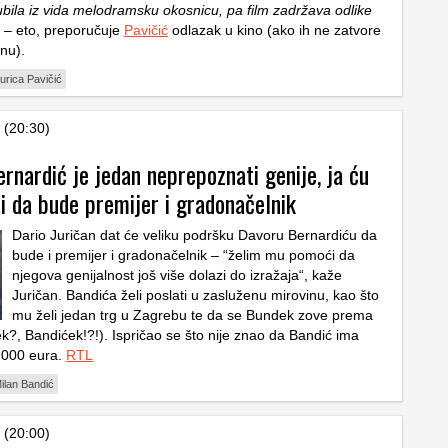
gubila iz vida melodramsku okosnicu, pa film zadržava odlike
– eto, preporučuje
Pavičić
odlazak u kino (ako ih ne zatvore
nu).
urica Pavičić
 (20:30)
ernardić je jedan neprepoznati genije, ja ću
 da bude premijer i gradonačelnik
Dario Juričan dat će veliku podršku Davoru Bernardiću da
bude i premijer i gradonačelnik – “želim mu pomoći da
njegova genijalnost još više dolazi do izražaja“, kaže
Juričan. Bandića želi poslati u zasluženu mirovinu, kao što
mu želi jedan trg u Zagrebu te da se Bundek zove prema
k?, Bandićek!?!). Ispričao se što nije znao da Bandić ima
 000 eura.
RTL
ilan Bandić
 (20:00)