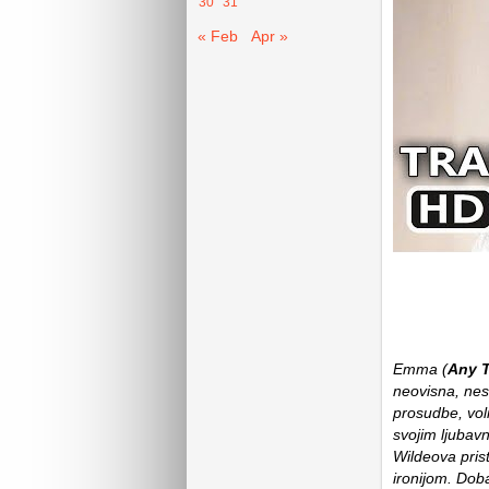
30
31
« Feb
Apr »
Emma (
Any T
neovisna, nesk
prosudbe, voli
svojim ljubav
Wildeova pris
ironijom. Dob