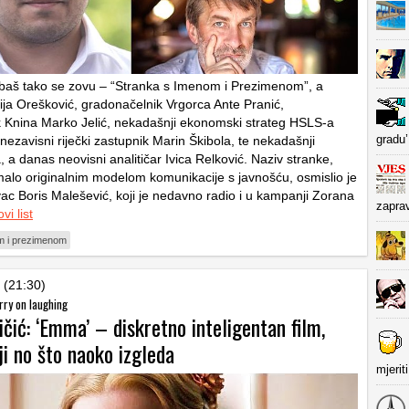
 baš tako se zovu – “Stranka s Imenom i Prezimenom”, a
lija Orešković, gradonačelnik Vrgorca Ante Pranić,
 Knina Marko Jelić, nekadašnji ekonomski strateg HSLS-a
gradu’
nezavisni riječki zastupnik Marin Škibola, te nekadašnji
 a danas neovisni analitičar Ivica Relković. Naziv stranke,
alo originalnim modelom komunikacije s javnošću, osmislio je
ac Boris Malešević, koji je nedavno radio i u kampanji Zorana
zapra
vi list
m i prezimenom
 (21:30)
rry on laughing
ičić: ‘Emma’ – diskretno inteligentan film,
i no što naoko izgleda
mjerit