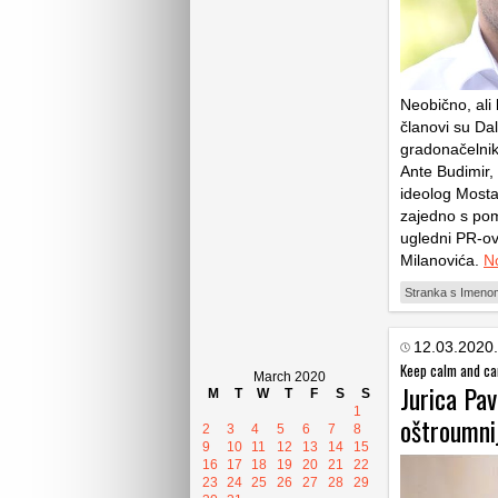
Neobično, ali
članovi su Da
gradonačelnik
Ante Budimir, 
ideolog Mosta,
zajedno s pom
ugledni PR-ov
Milanovića.
No
Stranka s Imeno
12.03.2020.
Keep calm and ca
March 2020
Jurica Pav
M
T
W
T
F
S
S
1
oštroumnij
2
3
4
5
6
7
8
9
10
11
12
13
14
15
16
17
18
19
20
21
22
23
24
25
26
27
28
29