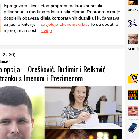
Ispregovarati kvalitetan program makroekonomske
proiz
prilagodbe s međunarodnim institucijama. Reprogramiranje
dospjelih obaveza dijela korporativnih dužnika i kućanstava,
uz jasne kriterije –
savjetuje Ekonomski lab
. To su dodatne
mjere, prvih šest –
ovdje
.
snimil
 (22:30)
dimak!
a opcija – Orešković, Budimir i Relković
tranku s Imenom i Prezimenom