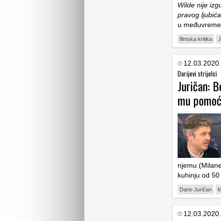
Wilde nije iz
pravog ljubića
u međuvreme
filmska kritika
J
12.03.2020.
Darijevi strijelci
Juričan: B
mu pomoći
njemu (Milane
kuhinju od 50
Dario Juričan
M
12.03.2020.