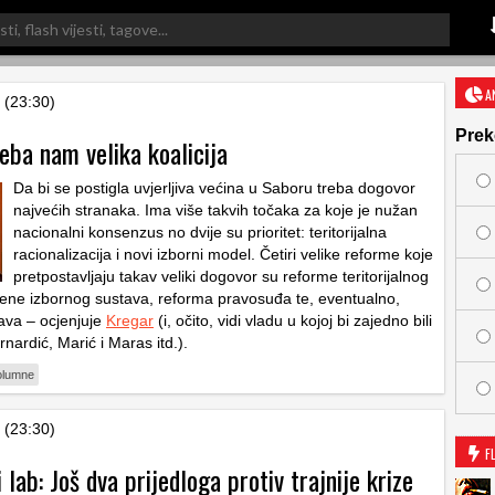
A
 (23:30)
Prek
eba nam velika koalicija
Da bi se postigla uvjerljiva većina u Saboru treba dogovor
najvećih stranaka. Ima više takvih točaka za koje je nužan
nacionalni konsenzus no dvije su prioritet: teritorijalna
racionalizacija i novi izborni model. Četiri velike reforme koje
pretpostavljaju takav veliki dogovor su reforme teritorijalnog
jene izbornog sustava, reforma pravosuđa te, eventualno,
ava – ocjenjuje
Kregar
(i, očito, vidi vladu u kojoj bi zajedno bili
rnardić, Marić i Maras itd.).
olumne
 (23:30)
F
lab: Još dva prijedloga protiv trajnije krize