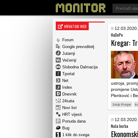
Search
for:
HRVATSKI WEB
12.03.2020.
HaDePe
Kregar: Tr
Forum
Google prevoditelj
Jutarnji
Večernji
Slobodna Dalmacija
Tportal
Net
ustroja, prom
Index
promjene Ust
Dnevnik
Plenković i Be
24sata
Josip Kregar
k
Novi list
HRT vijesti
12.03.2020.
Ponuda dana
Naša borba
Bug
Ekonomski 
1 klik do svega