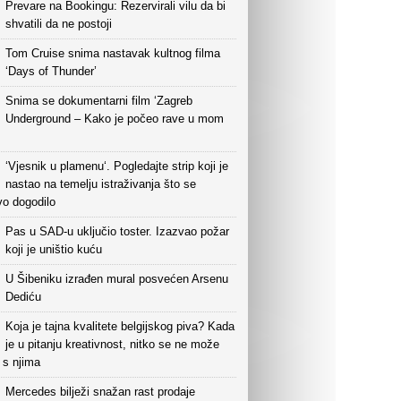
Prevare na Bookingu: Rezervirali vilu da bi
shvatili da ne postoji
Tom Cruise snima nastavak kultnog filma
‘Days of Thunder’
Snima se dokumentarni film ‘Zagreb
Underground – Kako je počeo rave u mom
‘Vjesnik u plamenu‘. Pogledajte strip koji je
nastao na temelju istraživanja što se
vo dogodilo
Pas u SAD-u uključio toster. Izazvao požar
koji je uništio kuću
U Šibeniku izrađen mural posvećen Arsenu
Dediću
Koja je tajna kvalitete belgijskog piva? Kada
je u pitanju kreativnost, nitko se ne može
i s njima
Mercedes bilježi snažan rast prodaje