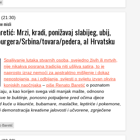
je
 (21:30)
ne misli
etić: Mrzi, kradi, ponižavaj slabijeg, ubij,
 purgera/Srbina/tovara/pedera, al Hrvatsku
Spaljivanje lutaka stvarnih osoba, svejedno živih ili mrtvih,
nije nikakva posrana tradicija niti ušljiva satira, to je
naprosto izraz nemoći za apstraktno mišljenje i dokaz
nepostojanja, pa i odbijanja, svijesti o svijetu izvan okvira
konjskih naočnjaka
–
piše Renato Baretić
o poznatom
aju, a kao korijen svega vidi manjak mašte, odnosno
sve te buktinje, ponosno potpaljene pred očima djece
 kuće u klauniće, bubamare, maslačke, leptiriće i pokemone,
li demonstracija kreativne jalovosti i učvorene, zgnječene
 Baretić