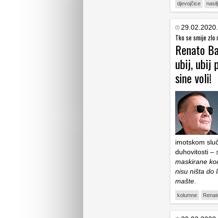
djevojčice
nasil
29.02.2020.
Tko se smije zlo 
Renato Bar
ubij, ubij
sine voli!
imotskom sluč
duhovitosti –
maskirane kod
nisu ništa do 
mašte
.
kolumne
Renato