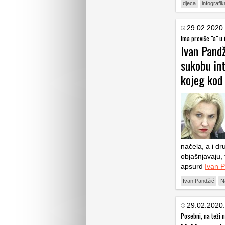
djeca
infografik
29.02.2020.
Ima previše "a" u
Ivan Pandž
sukobu in
kojeg kod
načela, a i d
objašnjavaju, 
apsurd
Ivan 
Ivan Pandžić
N
29.02.2020.
Posebni, na teži 