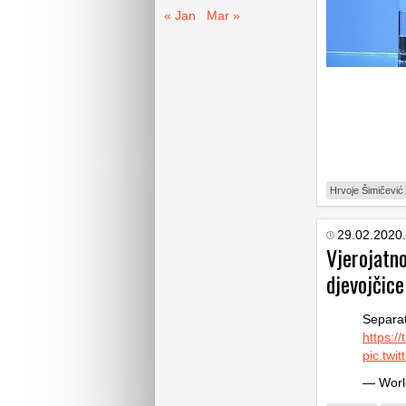
« Jan
Mar »
Hrvoje Šimičević
29.02.2020.
Vjerojatn
djevojčice
Separat
https:/
pic.twi
— Worl