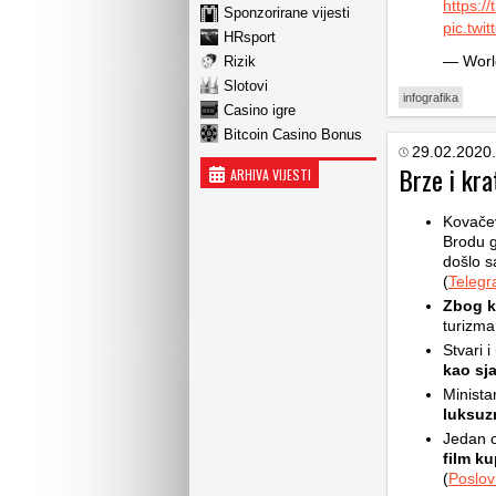
https:
Sponzorirane vijesti
pic.twi
HRsport
— Worl
Rizik
Slotovi
infografika
Casino igre
Bitcoin Casino Bonus
29.02.2020.
Brze i kra
ARHIVA VIJESTI
Kovačev
Brodu g
došlo 
(
Teleg
Zbog k
turizma
Stvari i
kao sj
Minista
luksuzn
Jedan o
film k
(
Poslov