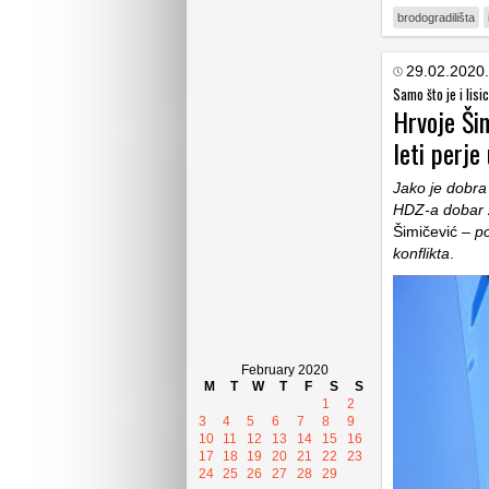
brodogradilišta
29.02.2020.
Samo što je i lisi
Hrvoje Šim
leti perje
Jako je dobra 
HDZ-a dobar z
Šimičević –
po
konflikta
.
February 2020
M
T
W
T
F
S
S
1
2
3
4
5
6
7
8
9
10
11
12
13
14
15
16
17
18
19
20
21
22
23
24
25
26
27
28
29