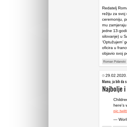
Redatelj Roman
režiju za svoj
ceremoniju, p
mu zamjeraju n
jedne 13-godiš
silovanje) u S
‘Optužujem’ go
oficira u fran
objavio svoj p
Roman Polanski
29.02.2020.
Mama, ja bih da 
Najbolje i
Childre
here's
pic.tw
— Worl