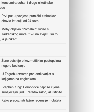
konzumira duhan i druge nikotinske
vode
Prvi put u povijesti putnički zrakoplov
obavio let dulji od 24 sata
Moby objavio “Porcelain” video s
Jadranskog mora: “Svi na svijetu su to
i, a ja nikad”
Žene ovisnije o kozmetičkim postupcima
nego o kockanju
U Zagrebu otvoren prvi antikvarijat s
knjigama na engleskom
Stephen King: Horor-priče najviše cijene
suosjećajni ljudi. Paradoksalno, ali istinito
Kako prepoznati lažne recenzije mobitela