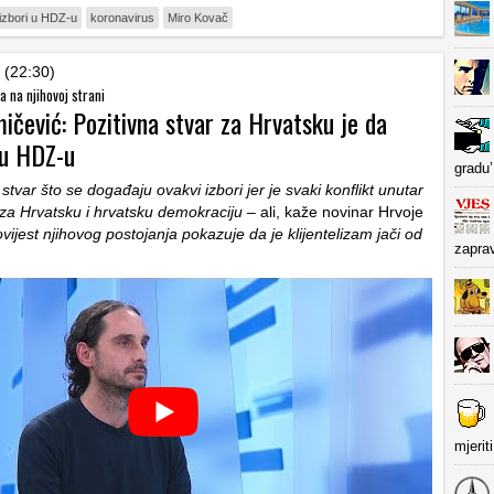
izbori u HDZ-u
koronavirus
Miro Kovač
 (22:30)
ca na njihovoj strani
ičević: Pozitivna stvar za Hrvatsku je da
 u HDZ-u
gradu’
stvar što se događaju ovakvi izbori jer je svaki konflikt unutar
a Hrvatsku i hrvatsku demokraciju –
ali, kaže novinar Hrvoje
vijest njihovog postojanja pokazuje da je klijentelizam jači od
zapra
mjerit