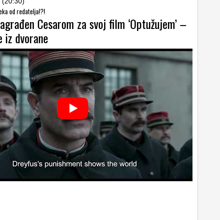
 (20:30)
jeka od redatelja!?!
nagrađen Cesarom za svoj film ‘Optužujem’ –
e iz dvorane