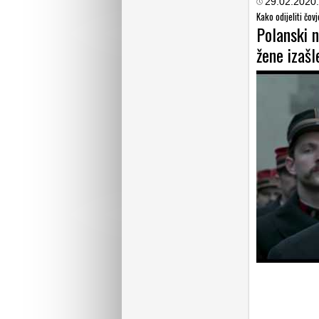
29.02.2020.
Kako odijeliti čov
Polanski 
žene izašl