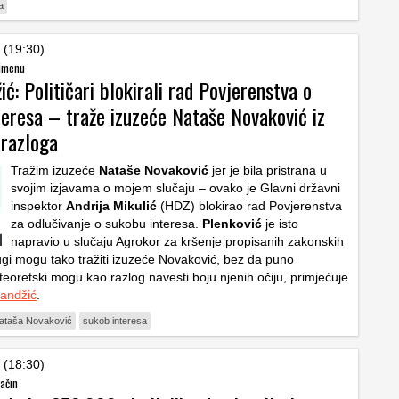
a
 (19:30)
 imenu
ić: Političari blokirali rad Povjerenstva o
teresa – traže izuzeće Nataše Novaković iz
 razloga
Tražim izuzeće
Nataše Novaković
jer je bila pristrana u
svojim izjavama o mojem slučaju – ovako je Glavni državni
inspektor
Andrija Mikulić
(HDZ) blokirao rad Povjerenstva
za odlučivanje o sukobu interesa.
Plenković
je isto
napravio u slučaju Agrokor za kršenje propisanih zakonskih
rugi mogu tako tražiti izuzeće Novaković, bez da puno
teoretski mogu kao razlog navesti boju njenih očiju, primjećuje
Pandžić
.
ataša Novaković
sukob interesa
 (18:30)
način