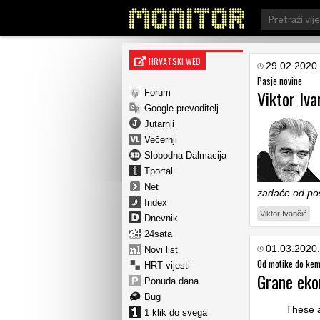
Search
for:
HRVATSKI WEB
29.02.2020.
Pasje novine
Viktor Iva
Forum
Google prevoditelj
Jutarnji
Večernji
Slobodna Dalmacija
Tportal
Net
zadaće od pos
Index
Viktor Ivančić
Dnevnik
24sata
01.03.2020.
Novi list
Od motike do kem
HRT vijesti
Grane eko
Ponuda dana
Bug
These 
1 klik do svega