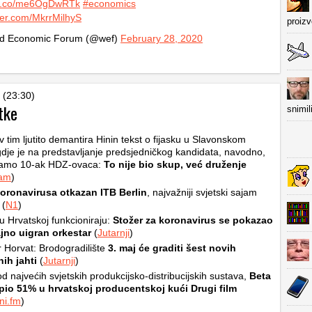
//t.co/me6OgDwRTk
#economics
tter.com/MkrrMilhyS
proiz
d Economic Forum (@wef)
February 28, 2020
 (23:30)
tke
snimil
 tim ljutito demantira Hinin tekst o fijasku u Slavonskom
dje je na predstavljanje predsjedničkog kandidata, navodno,
samo 10-ak HDZ-ovaca:
To nije bio skup, već druženje
ram
)
oronavirusa otkazan ITB Berlin
, najvažniji svjetski sajam
 (
N1
)
 u Hrvatskoj funkcioniraju:
Stožer za koronavirus se pokazao
ajno uigran orkestar
(
Jutarnji
)
r Horvat: Brodogradilište
3. maj će graditi šest novih
ih jahti
(
Jutarnji
)
d najvećih svjetskih produkcijsko-distribucijskih sustava,
Beta
upio 51% u hrvatskoj producentskoj kući Drugi film
ni.fm
)