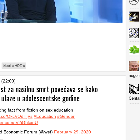
izbori u HDZ-u
nogom
 (22:00)
ost za nasilnu smrt povećava se kako
 ulaze u adolescentske godine
Centa
ing fact from fiction on sex education
/t.co/OkcVOdHjVs
#Education
#Gender
tter.com/tV2iGhkxnU
d Economic Forum (@wef)
February 29, 2020