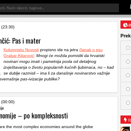
A
 (23:30)
Prek
nčić: Pas i mater
Kolumnistu Novosti
propisno ide na jetra
članak o psu
Grabar-Kitarović
:
Mnogi će možda pomisliti da hrvatski
novinari mogu imati i pametnija posla od detaljnog
izvještavanja o životu popularnih kućnih ljubimaca, no – kad
se dublje razmisli – ima li za današnje novinarstvo važnije
vemašnje pas-ivizacije publike?
 (00:00)
ije
nomije – po kompleksnosti
F
are the most complex economies around the globe