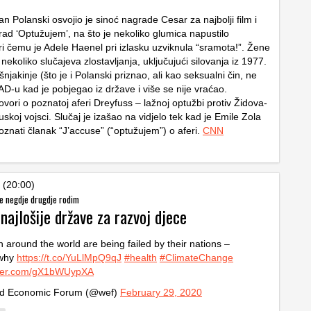
 Polanski osvojio je sinoć nagrade Cesar za najbolji film i
 rad ‘Optužujem’, na što je nekoliko glumica napustilo
ri čemu je Adele Haenel pri izlasku uzviknula “sramota!”. Žene
ekoliko slučajeva zlostavljanja, uključujući silovanja iz 1977.
njakinje (što je i Polanski priznao, ali kao seksualni čin, ne
AD-u kad je pobjegao iz države i više se nije vraćao.
vori o poznatoj aferi Dreyfuss – lažnoj optužbi protiv Židova-
cuskoj vojsci. Slučaj je izašao na vidjelo tek kad je Emile Zola
oznati članak “J’accuse” (“optužujem”) o aferi.
CNN
 (20:00)
se negdje drugdje rodim
 najlošije države za razvoj djece
n around the world are being failed by their nations –
 why
https://t.co/YuLlMpQ9qJ
#health
#ClimateChange
itter.com/gX1bWUypXA
d Economic Forum (@wef)
February 29, 2020