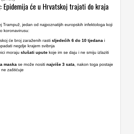
: Epidemija će u Hrvatskoj trajati do kraja
ej Trampuž, jedan od najpoznatijih europskih infektologa koji
 o koronavirusu:
skoj će broj zaraženih rasti
sljedećih 6 do 10 tjedana
i
opadati negdje krajem svibnja
ici moraju
slušati upute
koje im se daju i ne smiju izlaziti
na maska
se može nositi
najviše 3 sata
, nakon toga postaje
i ne zaštićuje