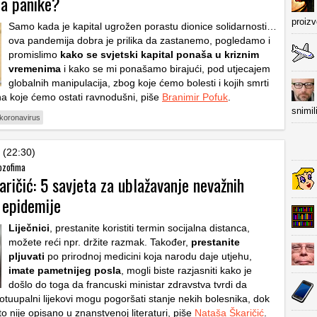
a panike?
proiz
Samo kada je kapital ugrožen porastu dionice solidarnosti…
ova pandemija dobra je prilika da zastanemo, pogledamo i
promislimo
kako se svjetski kapital ponaša u kriznim
vremenima
i kako se mi ponašamo birajući, pod utjecajem
globalnih manipulacija, zbog koje ćemo bolesti i kojih smrti
 na koje ćemo ostati ravnodušni, piše
Branimir Pofuk
.
snimil
koronavirus
 (22:30)
ozofima
ričić: 5 savjeta za ublažavanje nevažnih
 epidemije
Liječnici
, prestanite koristiti termin socijalna distanca,
možete reći npr. držite razmak. Također,
prestanite
pljuvati
po prirodnoj medicini koja narodu daje utjehu,
imate pametnijeg posla
, mogli biste razjasniti kako je
došlo do toga da francuski ministar zdravstva tvrdi da
otuupalni lijekovi mogu pogoršati stanje nekih bolesnika, dok
to nije opisano u znanstvenoj literaturi, piše
Nataša Škaričić
.