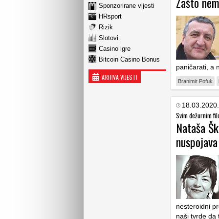
Zašto nem
Sponzorirane vijesti
HRsport
Rizik
Slotovi
Casino igre
Bitcoin Casino Bonus
paničarati, a
ARHIVA VIJESTI
Branimir Pofuk
18.03.2020.
Svim dežurnim fil
Nataša Ška
nuspojava
nesteroidni pr
naši tvrde da 