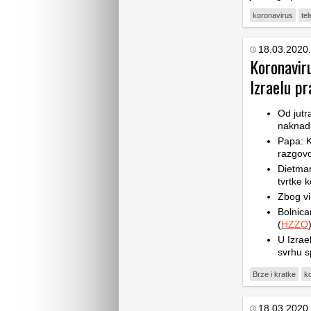
koronavirus
tel
18.03.2020.
Koronavir
Izraelu pr
Od jutr
naknad
Papa: K
razgovo
Dietmar
tvrtke k
Zbog vi
Bolnica
(
HZZO
U Izrae
svrhu s
Brze i kratke
k
18.03.2020.