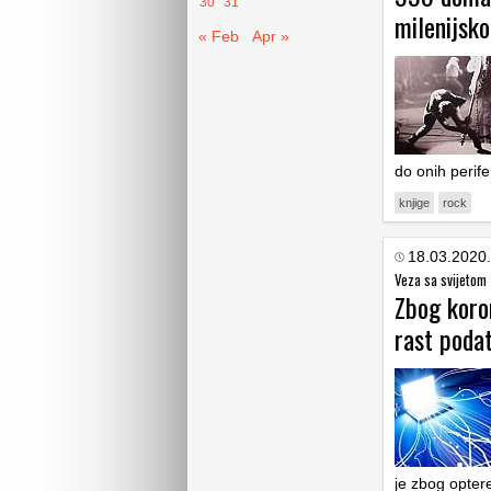
30
31
milenijsk
« Feb
Apr »
do onih perife
knjige
rock
18.03.2020.
Veza sa svijetom
Zbog koron
rast poda
je zbog opte