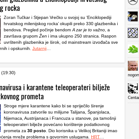
og rocka
Zoran Tučkar i Stjepan Vrečko u svojoj su ‘Enciklopediji
hrvatskog milenijskog rocka’ okupili preko 330 glazbenika i
bendova. Pregled počinje bendom
A zar je to važno
, a
završava grupom
Žen
i ima ukupno 250 stranica. Raspon
uvrštenih glazbenika je širok, od mainstream izvođača sve
rnih i opskurnih.
Jutarnji
…
 (19:30)
nogom
avirusa i karantene teleoperateri bilježe
tkovnog prometa
Centa
Stroge mjere karantene kako bi se spriječilo širenje
koronavirusa zatvorile su milijune Talijana, Španjolaca,
Nijemaca, Austrijanaca i Francuza u stanove, pa tamošnji
teleoperateri bilježe povećano korištenje podatkovnog
prometa za
30 posto
. Dio korisnika u Velikoj Britaniji imao
rećenja mreže problema s govornim uslugama.
HRT
…