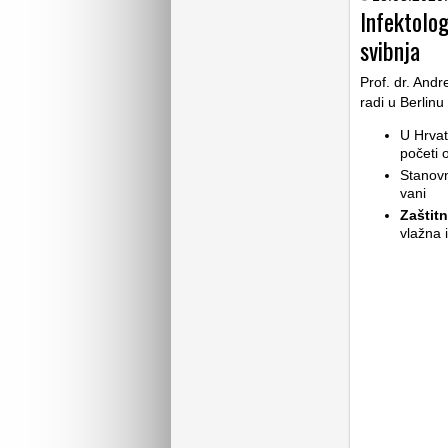
Infektolog
svibnja
Prof. dr. Andr
radi u Berlinu
U Hrvat
početi 
Stanovn
vani
Zaštit
vlažna 