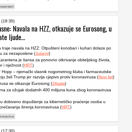
eoperateri
 (18:30)
usne: Navala na HZZ, otkazuje se Eurosong, u
ate ljude…
a traje navala na HZZ: Otpušteni konobari i kuhari dolaze po
u za nezaposlene (
Jutarnji
)
arantena je šansa za ponovno otkrivanje obiteljskog života,
r i nježnost (
HRT
)
 Hopp – njemački vlasnik nogometnog kluba i farmaceutske
oju želi Trump jer razvija cjepivo protiv koronavirusa (
Novi list
)
rusa se otkazuje Eurosong (
24sata
)
ma za ožujak dodatnih 400 milijuna kuna zbog koronavirusa
)
lu dobiveno dopuštenje za kibernetičko praćenje osoba u
prečavanja širenja koronavirusa (
HRT
)
oronavirus
 (17:30)