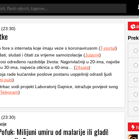
A
 (23:30)
tke
Prek
e fore s interneta koje imaju veze s koronavirusom (
T-portal
)
ati, slušati i čitati za vrijeme samoizolacije (
Jutarnji
)
osi određeno razdoblje života: Najprivlačniji u 20-ima, najviše
 u 30-ima, najveća otkrića u 40-ima… (
24sata
)
oja rade kućanske poslove postanu uspješniji odrasli ljudi
ni puls
)
rbac vodi projekt Laboratorij Gajnice, istražuje povijest svog
Telegram
)
 (23:30)
acije
F
ofuk: Milijuni umiru od malarije ili gladi!