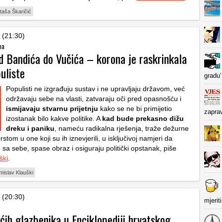
taša Škaričić
 (21:30)
ba
d Bandića do Vučića – korona je raskrinkala
uliste
gradu’
Populisti ne izgrađuju sustav i ne upravljaju državom, već
održavaju sebe na vlasti, zatvaraju oči pred opasnošću i
ismijavaju stvarnu prijetnju
kako se ne bi primijetio
zapra
izostanak bilo kakve politike. A
kad bude prekasno dižu
dreku i paniku
, nameću radikalna rješenja, traže dežurne
rstom u one koji su ih iznevjerili, u isključivoj namjeri da
sa sebe, spase obraz i osiguraju politički opstanak, piše
ški
.
mislav Klauški
 (20:30)
mjerit
ih glazbenika u Enciklopediji hrvatskog