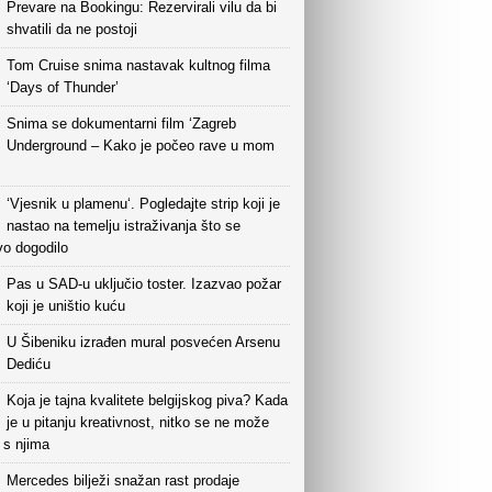
Prevare na Bookingu: Rezervirali vilu da bi
shvatili da ne postoji
Tom Cruise snima nastavak kultnog filma
‘Days of Thunder’
Snima se dokumentarni film ‘Zagreb
Underground – Kako je počeo rave u mom
‘Vjesnik u plamenu‘. Pogledajte strip koji je
nastao na temelju istraživanja što se
vo dogodilo
Pas u SAD-u uključio toster. Izazvao požar
koji je uništio kuću
U Šibeniku izrađen mural posvećen Arsenu
Dediću
Koja je tajna kvalitete belgijskog piva? Kada
je u pitanju kreativnost, nitko se ne može
i s njima
Mercedes bilježi snažan rast prodaje