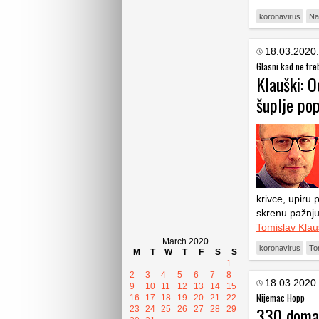
koronavirus
Na
18.03.2020.
Glasni kad ne tre
Klauški: O
šuplje pop
krivce, upiru p
skrenu pažnju 
Tomislav Klau
March 2020
koronavirus
To
M
T
W
T
F
S
S
1
2
3
4
5
6
7
8
18.03.2020.
9
10
11
12
13
14
15
Nijemac Hopp
16
17
18
19
20
21
22
330 domać
23
24
25
26
27
28
29