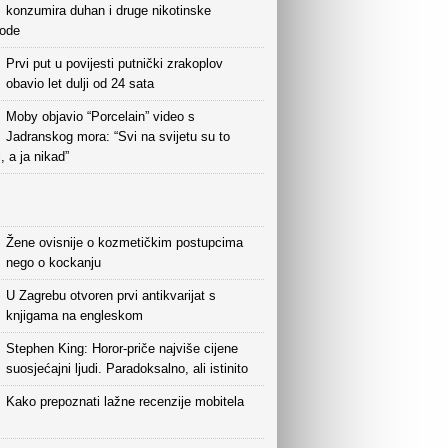
konzumira duhan i druge nikotinske
vode
Prvi put u povijesti putnički zrakoplov
obavio let dulji od 24 sata
Moby objavio “Porcelain” video s
Jadranskog mora: “Svi na svijetu su to
i, a ja nikad”
Žene ovisnije o kozmetičkim postupcima
nego o kockanju
U Zagrebu otvoren prvi antikvarijat s
knjigama na engleskom
Stephen King: Horor-priče najviše cijene
suosjećajni ljudi. Paradoksalno, ali istinito
Kako prepoznati lažne recenzije mobitela