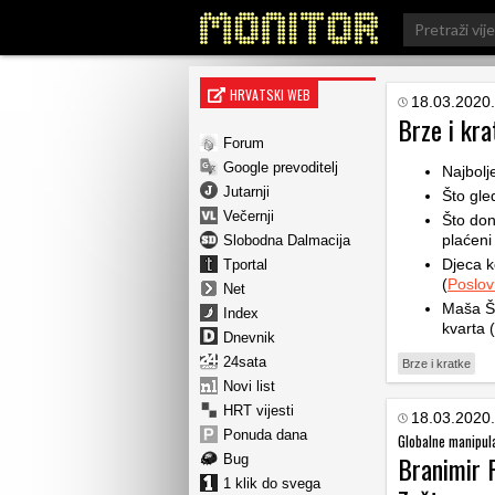
Search
for:
HRVATSKI WEB
18.03.2020.
Brze i kra
Forum
Google prevoditelj
Najbolj
Jutarnji
Što gled
Večernji
Što don
plaćeni
Slobodna Dalmacija
Djeca k
Tportal
(
Poslov
Net
Maša Št
Index
kvarta (
Dnevnik
24sata
Brze i kratke
Novi list
HRT vijesti
18.03.2020.
Ponuda dana
Globalne manipul
Branimir P
Bug
1 klik do svega