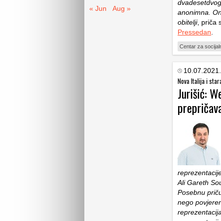
dvadesetdvogo
« Jun
Aug »
anonimna. Ona
obitelji
, priča
Pressedan
.
Centar za socijal
10.07.2021.
Nova Italija i sta
Jurišić: 
prepričav
reprezentacije
Ali Gareth So
Posebnu priču
nego povjeren
reprezentacij