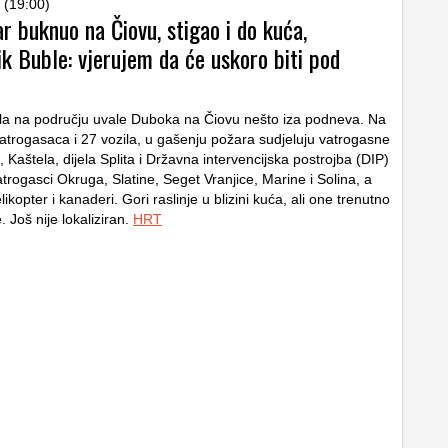
 (19:00)
ar buknuo na Čiovu, stigao i do kuća,
k Buble: vjerujem da će uskoro biti pod
ula na području uvale Duboka na Čiovu nešto iza podneva. Na
vatrogasaca i 27 vozila, u gašenju požara sudjeluju vatrogasne
 Kaštela, dijela Splita i Državna intervencijska postrojba (DIP)
vatrogasci Okruga, Slatine, Seget Vranjice, Marine i Solina, a
kopter i kanaderi. Gori raslinje u blizini kuća, ali one trenutno
 Još nije lokaliziran.
HRT