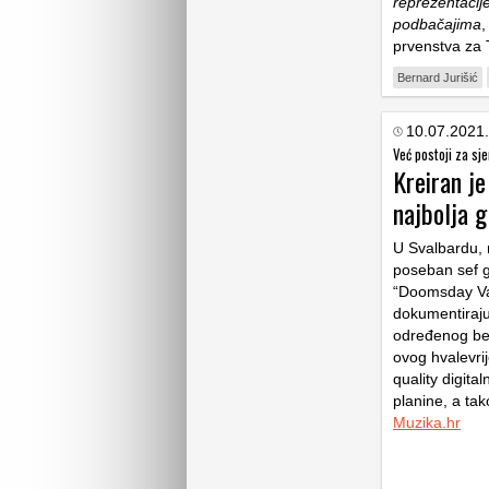
reprezentacij
podbačajima
prvenstva za 
Bernard Jurišić
10.07.2021.
Već postoji za sje
Kreiran j
najbolja g
U Svalbardu, 
poseban sef gd
“Doomsday Vau
dokumentiraj
određenog ben
ovog hvalevri
quality digita
planine, a tak
Muzika.hr