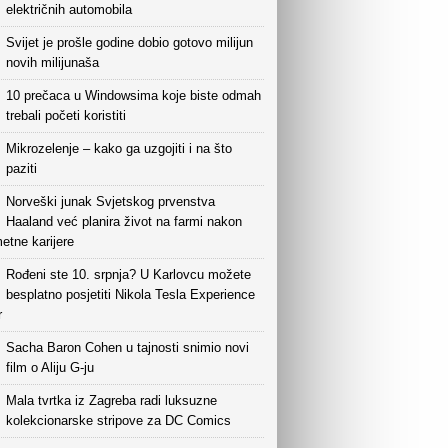
električnih automobila
Svijet je prošle godine dobio gotovo milijun
novih milijunaša
10 prečaca u Windowsima koje biste odmah
trebali početi koristiti
Mikrozelenje – kako ga uzgojiti i na što
paziti
Norveški junak Svjetskog prvenstva
Haaland već planira život na farmi nakon
etne karijere
Rođeni ste 10. srpnja? U Karlovcu možete
besplatno posjetiti Nikola Tesla Experience
r
Sacha Baron Cohen u tajnosti snimio novi
film o Aliju G-ju
Mala tvrtka iz Zagreba radi luksuzne
kolekcionarske stripove za DC Comics