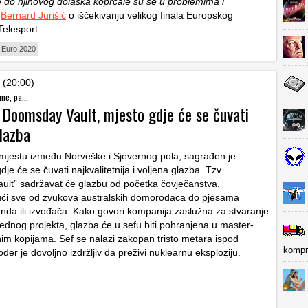
e do njihovog dolaska koprcale su se u problemima i
,
Bernard Jurišić
o iščekivanju velikog finala Europskog
Telesport.
Euro 2020
 (20:00)
me, pa...
e Doomsday Vault, mjesto gdje će se čuvati
lazba
mjestu između Norveške i Sjevernog pola, sagrađen je
je će se čuvati najkvalitetnija i voljena glazba. Tzv.
lt” sadržavat će glazbu od početka čovječanstva,
ući sve od zvukova australskih domorodaca do pjesama
da ili izvođača. Kako govori kompanija zaslužna za stvaranje
jednog projekta, glazba će u sefu biti pohranjena u master-
lnim kopijama. Sef se nalazi zakopan tristo metara ispod
kompr
ođer je dovoljno izdržljiv da preživi nuklearnu eksploziju.