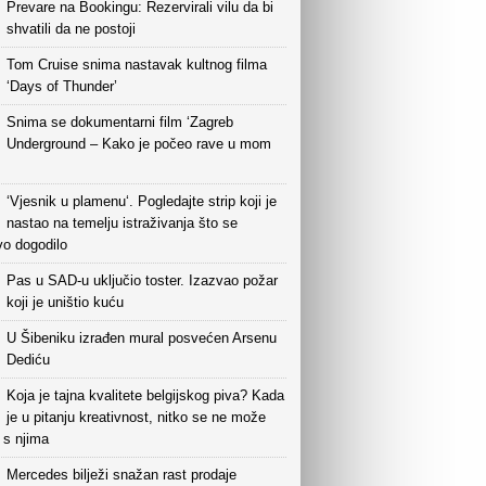
Prevare na Bookingu: Rezervirali vilu da bi
shvatili da ne postoji
Tom Cruise snima nastavak kultnog filma
‘Days of Thunder’
Snima se dokumentarni film ‘Zagreb
Underground – Kako je počeo rave u mom
‘Vjesnik u plamenu‘. Pogledajte strip koji je
nastao na temelju istraživanja što se
vo dogodilo
Pas u SAD-u uključio toster. Izazvao požar
koji je uništio kuću
U Šibeniku izrađen mural posvećen Arsenu
Dediću
Koja je tajna kvalitete belgijskog piva? Kada
je u pitanju kreativnost, nitko se ne može
i s njima
Mercedes bilježi snažan rast prodaje