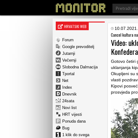
Search
for:
HRVATSKI WEB
10.07.2021.
Cancel kultura na
Video: ukl
Forum
Google prevoditelj
Konfederaci
Jutarnji
Večernji
Gotovo četiri
Slobodna Dalmacija
uklanjanja kip
Okupljeni su s
Tportal
vlasti pozdrav
Net
Kipovi posveć
Index
prosvjeda pro
Dnevnik
24sata
Novi list
HRT vijesti
Ponuda dana
Bug
1 klik do svega