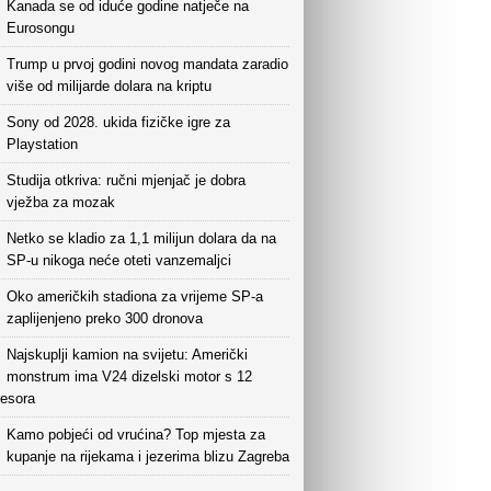
Kanada se od iduće godine natječe na
Eurosongu
Trump u prvoj godini novog mandata zaradio
više od milijarde dolara na kriptu
Sony od 2028. ukida fizičke igre za
Playstation
Studija otkriva: ručni mjenjač je dobra
vježba za mozak
Netko se kladio za 1,1 milijun dolara da na
SP-u nikoga neće oteti vanzemaljci
Oko američkih stadiona za vrijeme SP-a
zaplijenjeno preko 300 dronova
Najskuplji kamion na svijetu: Američki
monstrum ima V24 dizelski motor s 12
esora
Kamo pobjeći od vrućina? Top mjesta za
kupanje na rijekama i jezerima blizu Zagreba