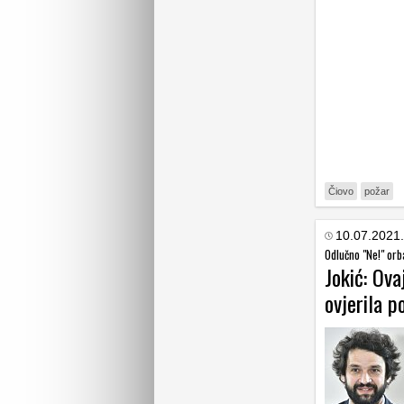
Čiovo
požar
10.07.2021.
Odlučno "Ne!" orb
Jokić: Ova
ovjerila p