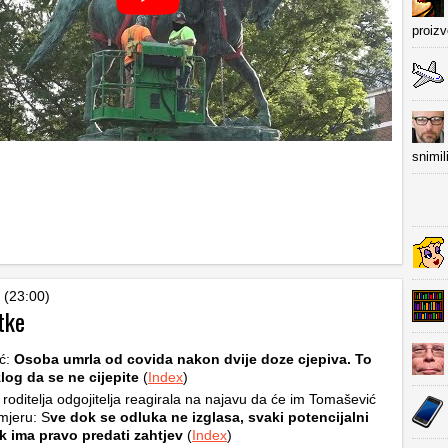
proiz
snimil
 (23:00)
tke
ić:
Osoba umrla od covida nakon dvije doze cjepiva. To
zlog da se ne cijepite
(
Index
)
roditelja odgojitelja reagirala na najavu da će im Tomašević
 mjeru: S
ve dok se odluka ne izglasa, svaki potencijalni
k ima pravo predati zahtjev
(
Index
)