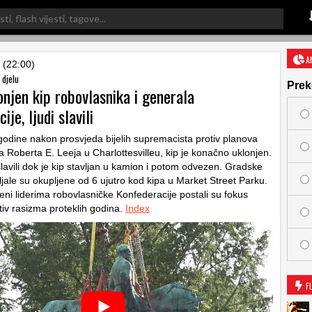
A
 (22:00)
 djelu
Prek
onjen kip robovlasnika i generala
je, ljudi slavili
 godine nakon prosvjeda bijelih supremacista protiv planova
a Roberta E. Leeja u Charlottesvilleu, kip je konačno uklonjen.
lavili dok je kip stavljan u kamion i potom odvezen. Gradske
ljale su okupljene od 6 ujutro kod kipa u Market Street Parku.
eni liderima robovlasničke Konfederacije postali su fokus
tiv rasizma proteklih godina.
Index
F