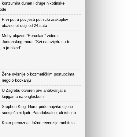
konzumira duhan i druge nikotinske
vode
Prvi put u povijesti putnički zrakoplov
obavio let dulji od 24 sata
Moby objavio “Porcelain” video s
Jadranskog mora: “Svi na svijetu su to
i, a ja nikad”
Žene ovisnije o kozmetičkim postupcima
nego o kockanju
U Zagrebu otvoren prvi antikvarijat s
knjigama na engleskom
Stephen King: Horor-priče najviše cijene
suosjećajni ljudi. Paradoksalno, ali istinito
Kako prepoznati lažne recenzije mobitela