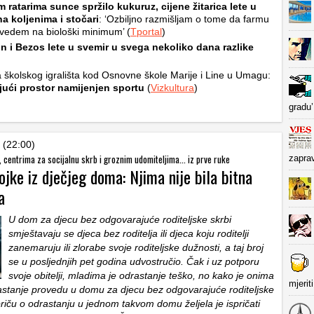
 ratarima sunce spržilo kukuruz, cijene žitarica lete u
a koljenima i stočari
: ‘Ozbiljno razmišljam o tome da farmu
svedem na biološki minimum’ (
Tportal
)
n i Bezos lete u svemir u svega nekoliko dana razlike
školskog igrališta kod Osnovne škole Marije i Line u Umagu:
ajući prostor namijenjen sportu
(
Vizkultura
)
gradu’
 (22:00)
 centrima za socijalnu skrb i groznim udomiteljima... iz prve ruke
zapra
ojke iz dječjeg doma: Njima nije bila bitna
a
U dom za djecu bez odgovarajuće roditeljske skrbi
smještavaju se djeca bez roditelja ili djeca koju roditelji
zanemaruju ili zlorabe svoje roditeljske dužnosti, a taj broj
se u posljednjih pet godina udvostručio. Čak i uz potporu
svoje obitelji, mladima je odrastanje teško, no kako je onima
mjerit
rastanje provedu u domu za djecu bez odgovarajuće roditeljske
priču o odrastanju u jednom takvom domu željela je ispričati