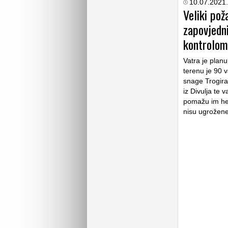
10.07.2021.
Veliki pož
zapovjedni
kontrolom
Vatra je plan
terenu je 90 
snage Trogira,
iz Divulja te 
pomažu im heli
nisu ugrožene.