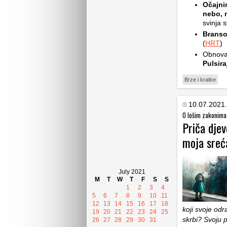
Očajnim
nebo, n
svinja 
Branso
(
HRT
)
Obnova 
Pulsir
Brze i kratke
10.07.2021.
O lošim zakonima,
Priča djev
moja sreć
July 2021
M
T
W
T
F
S
S
1
2
3
4
5
6
7
8
9
10
11
12
13
14
15
16
17
18
koji svoje od
19
20
21
22
23
24
25
skrbi? Svoju 
26
27
28
29
30
31