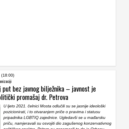
 (18:00)
anizaciji
j put bez javnog bilježnika – javnost je
olitički promašaj dr. Petrova
U ljeto 2021. čelnici Mosta odlučili su se jasnije ideološki
pozicionirati, i to otvaranjem priče o pravima i statusu
pripadnika LGBTIQ zajednice. Ugledavši se u mađarsku
priču, namjeravali su osvojiti dio zagušenog konzervativnog
političkog spektra. Pritom su zanemarili to da je Orbanu