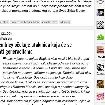
dišnja djevojka iz okolice Čakovca koja je zamolila da ostane
 je sa svojim bratom do punoljetnosti pronalazila dom u dvije
 s eksperimentalnog studentskog portala Sveučilišta Sjever
nu skrb
dom za nezbrinutu djecu
socijalna skrb
udomitelji
 (21:00)
ra Engleska
Wembley očekuje utakmica koja će se
ati generacijama
nogom
Finale, mjesto na kojem Englezi nisu navikli biti, koliko god
sebi samima gordi i važni bili. Mjesto gdje se Talijani puno
komfornije osjećaju. K tome — Engleska Italiju nikad nije
pobijedila na nekom velikom natjecanju. Doduše, nikad nisu
Centa
igrali na Wembleyju. Bez obzira na to koje dvije
 došle do finala, dizali bi se spomenici njihovim izbornicima.
uthgate i Roberto Mancini ipak spadaju u posebnu kategoriju.
. Dva čovjeka koja su u svojim zemljama češće trpjela kritiku
je i pohvalu napravila su čudesan posao sa svojim
ama. Bez obzira što je riječ o nogometnim velikanima, njihove