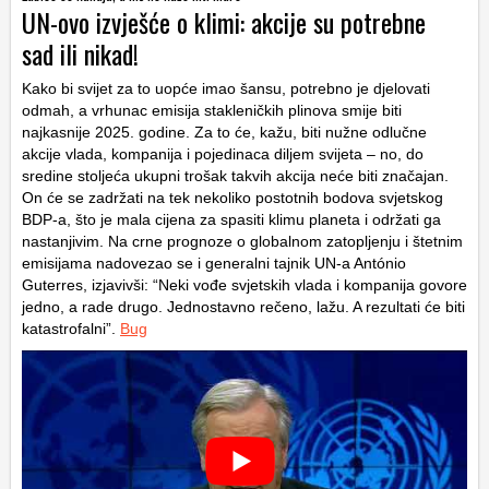
UN-ovo izvješće o klimi: akcije su potrebne
sad ili nikad!
Kako bi svijet za to uopće imao šansu, potrebno je djelovati
odmah, a vrhunac emisija stakleničkih plinova smije biti
najkasnije 2025. godine. Za to će, kažu, biti nužne odlučne
akcije vlada, kompanija i pojedinaca diljem svijeta – no, do
sredine stoljeća ukupni trošak takvih akcija neće biti značajan.
On će se zadržati na tek nekoliko postotnih bodova svjetskog
BDP-a, što je mala cijena za spasiti klimu planeta i održati ga
nastanjivim. Na crne prognoze o globalnom zatopljenju i štetnim
emisijama nadovezao se i generalni tajnik UN-a António
Guterres, izjavivši: “Neki vođe svjetskih vlada i kompanija govore
jedno, a rade drugo. Jednostavno rečeno, lažu. A rezultati će biti
katastrofalni”.
Bug