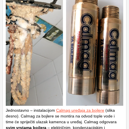
Jednostavno – instalacijom
Calmag uređaja za bojlere
(slika
desno). Calmag za bojlere se montira na odvod tople vode i
time će spriječiti ulazak kamenca u uređaj. Calmag odgovara
svim vrstama bojlera
– električnim, kondenzacijskim i