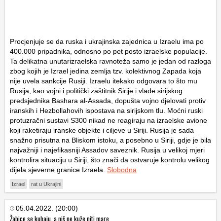
Procjenjuje se da ruska i ukrajinska zajednica u Izraelu ima po
400.000 pripadnika, odnosno po pet posto izraelske populacije.
Ta delikatna unutarizraelska ravnoteža samo je jedan od razloga
zbog kojih je Izrael jedina zemlja tzv. kolektivnog Zapada koja
nije uvela sankcije Rusiji. Izraelu itekako odgovara to što mu
Rusija, kao vojni i politički zaštitnik Sirije i vlade sirijskog
predsjednika Bashara al-Assada, dopušta vojno djelovati protiv
iranskih i Hezbollahovih ispostava na sirijskom tlu. Moćni ruski
protuzračni sustavi S300 nikad ne reagiraju na izraelske avione
koji raketiraju iranske objekte i ciljeve u Siriji. Rusija je sada
snažno prisutna na Bliskom istoku, a posebno u Siriji, gdje je bila
najvažniji i najefikasniji Assadov saveznik. Rusija u velikoj mjeri
kontrolira situaciju u Siriji, što znači da ostvaruje kontrolu velikog
dijela sjeverne granice Izraela.
Slobodna
Izrael
rat u Ukrajini
05.04.2022. (20:00)
Žabice se kuhaju, a niš ne kuže niti mare