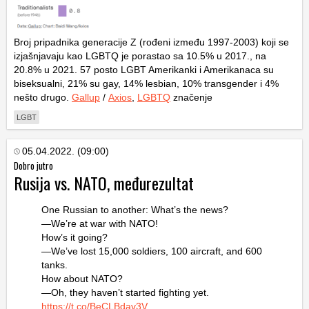
Broj pripadnika generacije Z (rođeni između 1997-2003) koji se
izjašnjavaju kao LGBTQ je porastao sa 10.5% u 2017., na
20.8% u 2021. 57 posto LGBT Amerikanki i Amerikanaca su
biseksualni, 21% su gay, 14% lesbian, 10% transgender i 4%
nešto drugo.
Gallup
/
Axios
,
LGBTQ
značenje
LGBT
05.04.2022. (09:00)
Dobro jutro
Rusija vs. NATO, međurezultat
One Russian to another: What’s the news?
—We’re at war with NATO!
How’s it going?
—We’ve lost 15,000 soldiers, 100 aircraft, and 600
tanks.
How about NATO?
—Oh, they haven’t started fighting yet.
https://t.co/BeCLBdav3V