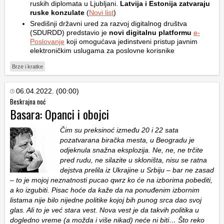
ruskih diplomata u Ljubljani.
Latvija i Estonija zatvaraju
ruske konzulate
(
Novi list
)
Središnji državni ured za razvoj digitalnog društva
(SDURDD) predstavio je
novi digitalnu platformu
e-
Poslovanje
koji omogućava jedinstveni pristup javnim
elektroničkim uslugama za poslovne korisnike
Brze i kratke
06.04.2022. (00:00)
Beskrajna noć
Basara: Opanci i obojci
Čim su preksinoć između 20 i 22 sata
pozatvarana biračka mesta, u Beogradu je
odjeknula snažna eksplozija. Ne, ne, ne trčite
pred rudu, ne silazite u skloništa, nisu se ratna
dejstva prelila iz Ukrajine u Srbiju – bar ne zasad
– to je mojoj neznatnosti pucao qwrz ko će na izborima pobediti,
a ko izgubiti. Pisac hoće da kaže da na ponuđenim izbornim
listama nije bilo nijedne politike kojoj bih punog srca dao svoj
glas. Ali to je već stara vest. Nova vest je da takvih politika u
dogledno vreme (a možda i više nikad) neće ni biti… Što reko