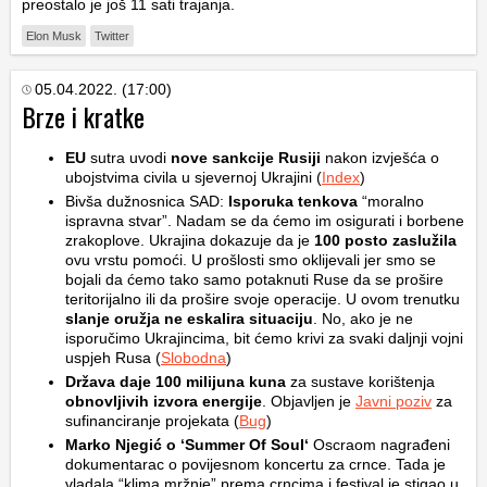
preostalo je još 11 sati trajanja.
Elon Musk
Twitter
05.04.2022. (17:00)
Brze i kratke
EU
sutra uvodi
nove sankcije Rusiji
nakon izvješća o
ubojstvima civila u sjevernoj Ukrajini (
Index
)
Bivša dužnosnica SAD:
Isporuka tenkova
“moralno
ispravna stvar”. Nadam se da ćemo im osigurati i borbene
zrakoplove. Ukrajina dokazuje da je
100 posto zaslužila
ovu vrstu pomoći. U prošlosti smo oklijevali jer smo se
bojali da ćemo tako samo potaknuti Ruse da se prošire
teritorijalno ili da prošire svoje operacije. U ovom trenutku
slanje oružja ne eskalira situaciju
. No, ako je ne
isporučimo Ukrajincima, bit ćemo krivi za svaki daljnji vojni
uspjeh Rusa (
Slobodna
)
Država daje 100 milijuna kuna
za sustave korištenja
obnovljivih izvora energije
. Objavljen je
Javni poziv
za
sufinanciranje projekata (
Bug
)
Marko Njegić o ‘Summer Of Soul‘
Oscraom nagrađeni
dokumentarac o povijesnom koncertu za crnce. Tada je
vladala “klima mržnje” prema crncima i festival je stigao u