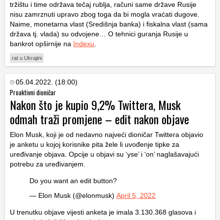
tržištu i time održava tečaj rublja, računi same države Rusije
nisu zamrznuti upravo zbog toga da bi mogla vraćati dugove.
Naime, monetarna vlast (Središnja banka) i fiskalna vlast (sama
država tj. vlada) su odvojene… O tehnici guranja Rusije u
bankrot opširnije na
Indexu
.
rat u Ukrajini
05.04.2022. (18:00)
Proaktivni dioničar
Nakon što je kupio 9,2% Twittera, Musk
odmah traži promjene – edit nakon objave
Elon Musk, koji je od nedavno najveći dioničar Twittera objavio
je anketu u kojoj korisnike pita žele li uvođenje tipke za
uređivanje objava. Opcije u objavi su ‘yse’ i ‘on’ naglašavajući
potrebu za uređivanjem.
Do you want an edit button?
— Elon Musk (@elonmusk)
April 5, 2022
U trenutku objave vijesti anketa je imala 3.130.368 glasova i