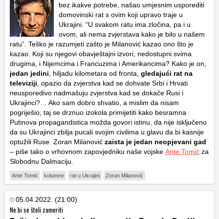
bez ikakve potrebe, našao umjesnim usporediti
domovinski rat s ovim koji upravo traje u
Ukrajini. “U svakom ratu ima zločina, pa i u
ovom, ali nema zvjerstava kako je bilo u našem
ratu”. Teško je razumjeti zašto je Milanović kazao ono što je
kazao. Koji su njegovi obavještajni izvori, nedostupni svima
drugima, i Nijemcima i Francuzima i Amerikancima? Kako je on,
jedan jedini
, hiljadu kilometara od fronta,
gledajući rat na
televiziji
, opazio da zvjerstva kad se dohvate Srbi i Hrvati
neusporedivo nadmašuju zvjerstva kad se dokače Rusi i
Ukrajinci?… Ako sam dobro shvatio, a mislim da nisam
pogriješio, taj se drznuo izokola primijetiti kako besramna
Putinova propagandistica možda govori istinu, da nije isključeno
da su Ukrajinci zbilja pucali svojim civilima u glavu da bi kasnije
optužili Ruse. Zoran Milanović
zaista je jedan neopjevani gad
– piše tako o vrhovnom zapovjedniku naše vojske
Ante Tomić
za
Slobodnu Dalmaciju.
Ante Tomić
kolumne
rat u Ukrajini
Zoran Milanović
05.04.2022. (21:00)
Ne bi se šteli zameriti