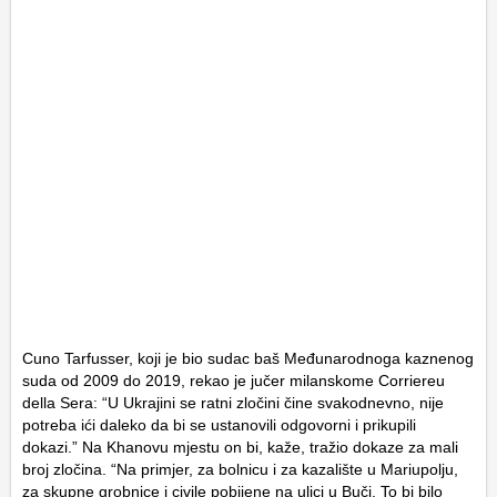
Cuno Tarfusser, koji je bio sudac baš Međunarodnoga kaznenog
suda od 2009 do 2019, rekao je jučer milanskome Corriereu
della Sera: “U Ukrajini se ratni zločini čine svakodnevno, nije
potreba ići daleko da bi se ustanovili odgovorni i prikupili
dokazi.” Na Khanovu mjestu on bi, kaže, tražio dokaze za mali
broj zločina. “Na primjer, za bolnicu i za kazalište u Mariupolju,
za skupne grobnice i civile pobijene na ulici u Buči. To bi bilo