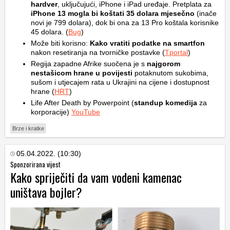
hardver
, uključujući, iPhone i iPad uređaje. Pretplata za
iPhone 13 mogla bi koštati 35 dolara mjesečno
(inače
novi je 799 dolara), dok bi ona za 13 Pro koštala korisnike
45 dolara. (
Bug
)
Može biti korisno:
Kako vratiti podatke na smartfon
nakon resetiranja na tvorničke postavke (
Tportal
)
Regija zapadne Afrike suočena je s
najgorom
nestašicom hrane u povijesti
potaknutom sukobima,
sušom i utjecajem rata u Ukrajini na cijene i dostupnost
hrane (
HRT
)
Life After Death by Powerpoint (
standup komedija
za
korporacije)
YouTube
Brze i kratke
05.04.2022. (10:30)
Sponzorirana vijest
Kako spriječiti da vam vodeni kamenac
uništava bojler?