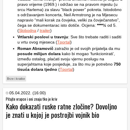
pravo vrijeme (1969.) i održao se na pravom mjestu (u
srcu Harlema) za slavu “black power” pokreta. Istodobno
s održavanjem koncerta, Neil Armstrong je na Mjesecu
napravio “mali korak za čovjeka, veliki za čovječanstvo”,
čega se dokumentarac isto dotiče. Ocjena:
****½
od 5.
(
Slobodna
/
trailer
)
Vrtlarski poslovi u travnju
: Sve što trebate raditi i saditi
u vrtu ovog mjeseca (
Tportal
)
Roman Abramovič
zatražio je od svojih prijatelja da mu
posude milijun dolara
kako bi mogao ‘funkcionirati’,
između ostalog, plaćati svoju vjernu poslugu na
superjahtama koje posjeduje, za što mu je potrebno
750
tisuća dolara tjedno
(
Tportal
)
Brze i kratke
05.04.2022. (16:00)
Pitajte vrapce i oni znaju tko je kriv
Kako dokazati ruske ratne zločine? Dovoljno
je znati u kojoj je postrojbi vojnik bio