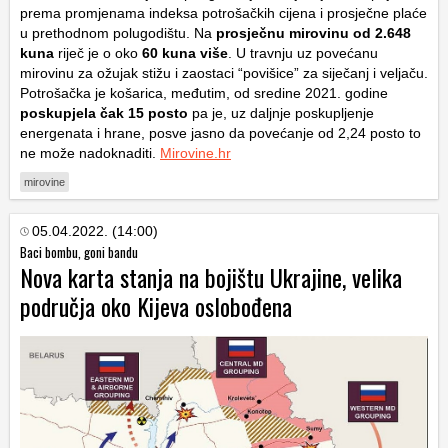
prema promjenama indeksa potrošačkih cijena i prosječne plaće
u prethodnom polugodištu. Na
prosječnu mirovinu od 2.648
kuna
riječ je o oko
60 kuna više
. U travnju uz povećanu
mirovinu za ožujak stižu i zaostaci “povišice” za siječanj i veljaču.
Potrošačka je košarica, međutim, od sredine 2021. godine
poskupjela čak 15 posto
pa je, uz daljnje poskupljenje
energenata i hrane, posve jasno da povećanje od 2,24 posto to
ne može nadoknaditi.
Mirovine.hr
mirovine
05.04.2022. (14:00)
Baci bombu, goni bandu
Nova karta stanja na bojištu Ukrajine, velika
područja oko Kijeva oslobođena