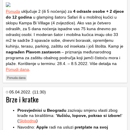
Ponuda
uključuje 2 (ili 5 noćenja) za
4 odrasle osobe + 2 djece
do 12 godina
u glamping šatoru Safari ili u mobilnoj kućici u
sklopu Kampa Bi Village (4 zvijezdice). Ako vas je četvero
odraslih, za 5 dana noćenja ispadne vas 75 kuna dnevno po
odrasloj osobi. I moderan šator i mobilna kućica imaju oko 33
m2 te sadrže 3 spavaće sobe, dnevni boravak, opremljenu
kuhinju, terasu, parking, zaštitu od insekata i još štošta. Kamp je
nagrađen Plavom zastavom
– priznanja međunarodnog
programa za zaštitu obalnog područja koji jamči čistoću mora i
plaže. Korištenje u terminu: 28.4. – 8.5.2022. Više detalja na
Ponudi dana
.
Ponuda dana
05.04.2022. (11:30)
Brze i kratke
Prosvjednici u Beogradu
zazivaju smjenu vlasti zbog
krađe na biralištima: ‘
Vučiću, lopove, pokrao si izbore!
‘
(
Slobodna
)
Navodno:
Apple
radi na usluzi
pretplate na svoj