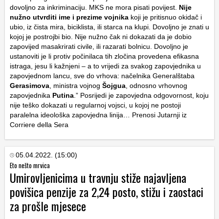
dovoljno za inkriminaciju. MKS ne mora pisati povijest.
Nije
nužno utvrditi ime i prezime vojnika
koji je pritisnuo okidač i
ubio, iz čista mira, biciklista, ili starca na klupi. Dovoljno je znati u
kojoj je postrojbi bio. Nije nužno čak ni dokazati da je dobio
zapovijed masakrirati civile, ili razarati bolnicu. Dovoljno je
ustanoviti je li protiv počinilaca tih zločina provedena efikasna
istraga, jesu li kažnjeni – a to vrijedi za svakog zapovjednika u
zapovjednom lancu, sve do vrhova: načelnika Generalštaba
Gerasimova
, ministra vojnog
Šojgua
, odnosno vrhovnog
zapovjednika
Putina
.” Posrijedi je zapovjedna odgovornost, koju
nije teško dokazati u regularnoj vojsci, u kojoj ne postoji
paralelna ideološka zapovjedna linija… Prenosi Jutarnji iz
Corriere della Sera
05.04.2022. (15:00)
Eto nešto mrvica
Umirovljenicima u travnju stiže najavljena
povišica penzije za 2,24 posto, stižu i zaostaci
za prošle mjesece