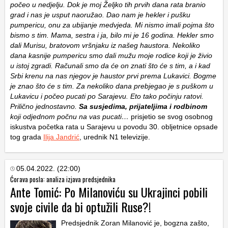
počeo u nedjelju. Dok je moj Željko tih prvih dana rata branio
grad i nas je usput naoružao. Dao nam je hekler i pušku
pumpericu, onu za ubijanje medvjeda. Mi nismo imali pojma što
bismo s tim. Mama, sestra i ja, bilo mi je 16 godina. Hekler smo
dali Murisu, bratovom vršnjaku iz našeg haustora. Nekoliko
dana kasnije pumpericu smo dali mužu moje rodice koji je živio
u istoj zgradi. Računali smo da će on znati što će s tim, a i kad
Srbi krenu na nas njegov je haustor prvi prema Lukavici. Bogme
je znao što će s tim. Za nekoliko dana prebjegao je s puškom u
Lukavicu i počeo pucati po Sarajevu. Eto tako počinju ratovi.
Prilično jednostavno.
Sa susjedima, prijateljima i rodbinom
koji odjednom počnu na vas pucati…
prisjetio se svog osobnog
iskustva početka rata u Sarajevu u povodu 30. obljetnice opsade
tog grada
Ilija Jandrić
, urednik N1 televizije.
05.04.2022. (22:00)
Ćorava posla: analiza izjava predsjednika
Ante Tomić: Po Milanoviću su Ukrajinci pobili
svoje civile da bi optužili Ruse?!
Predsjednik Zoran Milanović je, bogzna zašto,