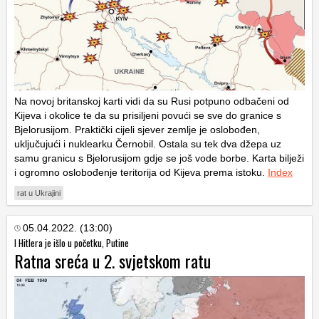
Na novoj britanskoj karti vidi da su Rusi potpuno odbačeni od
Kijeva i okolice te da su prisiljeni povući se sve do granice s
Bjelorusijom. Praktički cijeli sjever zemlje je oslobođen,
uključujući i nuklearku Černobil. Ostala su tek dva džepa uz
samu granicu s Bjelorusijom gdje se još vode borbe. Karta bilježi
i ogromno oslobođenje teritorija od Kijeva prema istoku.
Index
rat u Ukrajini
05.04.2022. (13:00)
I Hitlera je išlo u početku, Putine
Ratna sreća u 2. svjetskom ratu