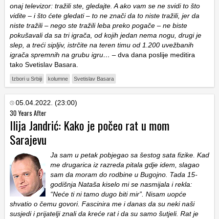
onaj televizor: tražili ste, gledajte. A ako vam se ne svidi to što
vidite – i što ćete gledati – to ne znači da to niste tražili, jer da
niste tražili – nego ste tražili leba preko pogače – ne biste
pokušavali da sa tri igrača, od kojih jedan nema nogu, drugi je
slep, a treći sipljiv, istrčite na teren timu od 1.200 uvežbanih
igrača spremnih na grubu igru…
– dva dana poslije meditira
tako Svetislav Basara.
Izbori u Srbiji
kolumne
Svetislav Basara
05.04.2022. (23:00)
30 Years After
Ilija Jandrić: Kako je počeo rat u mom
Sarajevu
Ja sam u petak pobjegao sa šestog sata fizike. Kad
me drugarica iz razreda pitala gdje idem, slagao
sam da moram do rodbine u Bugojno. Tada 15-
godišnja Nataša kiselo mi se nasmijala i rekla:
“Neće ti ni tamo dugo biti mir”. Nisam uopće
shvatio o čemu govori. Fascinira me i danas da su neki naši
susjedi i prijatelji znali da kreće rat i da su samo šutjeli. Rat je