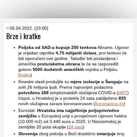
KATEGORIJE
05.04.2022. (23:00)
Brze i kratke
HRVATSKI
Poljska od SAD-a kupuje 250 tenkova
Abrams. Ugovor
WEB
je vrijedan otprilike
4.75 milijardi dolara
, prvi tenkovi će
biti isporučeni ove godine. Također biti postavljena i
američka
proturaketna obrana
te će se rasporediti
gotovo
5000 dodatnih američkih
vojnika u Poljsku
(
Index
)
Kineske vlasti produljile su
mjere izolacije u Šangaju
na
svih 26 milijuna ljudi. Prema najnovijim podacima
potvrđeno 268
simptomatskih slučajeva COVID-a (
HRT
)
Usput, u Hrvatskoj je u protekla 24 sata zabilježeno
835
novih slučajeva zaraze koronavirusom (
Koronavirus.hr
)
Eurostat:
Hrvatska ima najjeftinije poljoprivredno
zemljište
u Europskoj uniji s prosječnom cijenom hektra
(10.000 m2) od 3.440 eura u 2020. U Nizozemskoj je
zemljište 20 puta skuplje (
24 sata
)
Slovenija
zbog pokolja u Buči drastično
smanjuje
broj