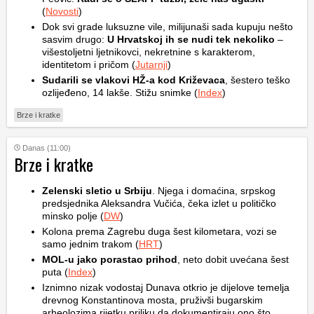
(
Novosti
)
Dok svi grade luksuzne vile, milijunaši sada kupuju nešto
sasvim drugo:
U Hrvatskoj ih se nudi tek nekoliko
–
višestoljetni ljetnikovci, nekretnine s karakterom,
identitetom i pričom (
Jutarnji
)
Sudarili se vlakovi HŽ-a kod Križevaca
, šestero teško
ozlijeđeno, 14 lakše. Stižu snimke (
Index
)
Brze i kratke
Danas (11:00)
Brze i kratke
Zelenski sletio u Srbiju
. Njega i domaćina, srpskog
predsjednika Aleksandra Vučića, čeka izlet u političko
minsko polje (
DW
)
Kolona prema Zagrebu duga šest kilometara, vozi se
samo jednim trakom (
HRT
)
MOL-u jako porastao prihod
, neto dobit uvećana šest
puta (
Index
)
Iznimno nizak vodostaj Dunava otkrio je dijelove temelja
drevnog Konstantinova mosta, pruživši bugarskim
arheolozima rijetku priliku da dokumentiraju ono što