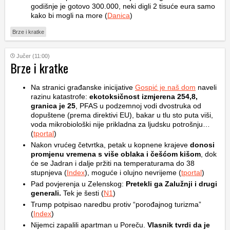
godišnje je gotovo 300.000, neki digli 2 tisuće eura samo
kako bi mogli na more (
Danica
)
Brze i kratke
Jučer (11:00)
Brze i kratke
Na stranici građanske inicijative
Gospić je naš dom
naveli
razinu katastrofe:
ekotoksičnost izmjerena 254,8,
granica je 25
, PFAS u podzemnoj vodi dvostruka od
dopuštene (prema direktivi EU), bakar u tlu sto puta viši,
voda mikrobiološki nije prikladna za ljudsku potrošnju…
(
tportal
)
Nakon vrućeg četvrtka, petak u kopnene krajeve
donosi
promjenu vremena s više oblaka i češćom kišom
, dok
će se Jadran i dalje pržiti na temperaturama do 38
stupnjeva (
Index
), moguće i olujno nevrijeme (
tportal
)
Pad povjerenja u Zelenskog:
Pretekli ga Zalužnji i drugi
generali.
Tek je šesti (
N1
)
Trump potpisao naredbu protiv “porođajnog turizma”
(
Index
)
Nijemci zapalili apartman u Poreču.
Vlasnik tvrdi da je