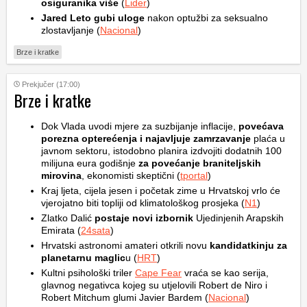
osiguranika više
(
Lider
)
Jared Leto gubi uloge
nakon optužbi za seksualno
zlostavljanje (
Nacional
)
Brze i kratke
Prekjučer (17:00)
Brze i kratke
Dok Vlada uvodi mjere za suzbijanje inflacije,
povećava
porezna opterećenja i najavljuje zamrzavanje
plaća u
javnom sektoru, istodobno planira izdvojiti dodatnih 100
milijuna eura godišnje
za povećanje braniteljskih
mirovina
, ekonomisti skeptični (
tportal
)
Kraj ljeta, cijela jesen i početak zime u Hrvatskoj vrlo će
vjerojatno biti topliji od klimatološkog prosjeka (
N1
)
Zlatko Dalić
postaje novi izbornik
Ujedinjenih Arapskih
Emirata (
24sata
)
Hrvatski astronomi amateri otkrili novu
kandidatkinju za
planetarnu maglic
u (
HRT
)
Kultni psihološki triler
Cape Fear
vraća se kao serija,
glavnog negativca kojeg su utjelovili Robert de Niro i
Robert Mitchum glumi Javier Bardem (
Nacional
)