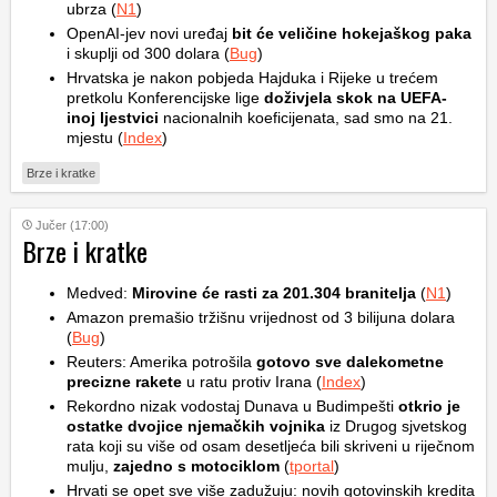
ubrza (
N1
)
OpenAI-jev novi uređaj
bit će veličine hokejaškog paka
i skuplji od 300 dolara (
Bug
)
Hrvatska je nakon pobjeda Hajduka i Rijeke u trećem
pretkolu Konferencijske lige
doživjela skok na UEFA-
inoj ljestvici
nacionalnih koeficijenata, sad smo na 21.
mjestu (
Index
)
Brze i kratke
Jučer (17:00)
Brze i kratke
Medved:
Mirovine će rasti za 201.304 branitelja
(
N1
)
Amazon premašio tržišnu vrijednost od 3 bilijuna dolara
(
Bug
)
Reuters: Amerika potrošila
gotovo sve dalekometne
precizne rakete
u ratu protiv Irana (
Index
)
Rekordno nizak vodostaj Dunava u Budimpešti
otkrio je
ostatke dvojice njemačkih vojnika
iz Drugog sjvetskog
rata koji su više od osam desetljeća bili skriveni u riječnom
mulju,
zajedno s motociklom
(
tportal
)
Hrvati se opet sve više zadužuju: novih gotovinskih kredita