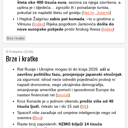
šteta oko 400 tisuća eura
, sezona za njega završena, a
upitna je i sljedeća… zgrozilo ih i ponašanje turista,
pokušat će naplatiti štetu od gostiju (
Net.hr
,
Jutarnji
)
I Hajduk Žalgirisu
zabio pet komada
, i to u gostima u
Vilniusu (
Index
) Rijeka pogotkom Jankovića
došla do
nove europske pobjede
protiv finskog Ilvesa (
Index
)
Brze i kratke
Prekjučer (23:00)
Brze i kratke
Rat Rusije i Ukrajine mogao bi do kraja 2026.
ući u
završnu političku fazu, procjenjuje japanski stručnjak
za sigurnost: ishod neće odrediti pojedinačni proboji ni
napadi dronovima, nego ukrajinska demografija,
smanjivanje američke pomoći i sposobnost Europe da
nastavi financirati rat (
tportal
)
Kroz Konavle je u jednom vikendu
prošlo više od 40
tisuća ljudi
, čekalo se i do 15 sati (
N1
)
SpaceX više zarađuje od umjetne inteligencije nego od
svemira (
Bug
)
Raste broj zaposlenih:
HZMO bilježi 14 tisuća