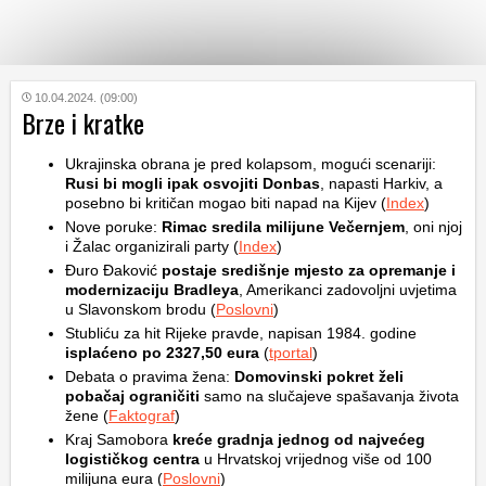
KATEGORIJE
10.04.2024. (09:00)
Brze i kratke
HRVATSKI
Ukrajinska obrana je pred kolapsom, mogući scenariji:
WEB
Rusi bi mogli ipak osvojiti Donbas
, napasti Harkiv, a
posebno bi kritičan mogao biti napad na Kijev (
Index
)
Nove poruke:
Rimac sredila milijune Večernjem
, oni njoj
i Žalac organizirali party (
Index
)
Đuro Đaković
postaje središnje mjesto za opremanje i
modernizaciju Bradleya
, Amerikanci zadovoljni uvjetima
u Slavonskom brodu (
Poslovni
)
Stubliću za hit Rijeke pravde, napisan 1984. godine
isplaćeno po 2327,50 eura
(
tportal
)
Debata o pravima žena:
Domovinski pokret želi
pobačaj ograničiti
samo na slučajeve spašavanja života
žene (
Faktograf
)
Kraj Samobora
kreće gradnja jednog od najvećeg
logističkog centra
u Hrvatskoj vrijednog više od 100
milijuna eura (
Poslovni
)