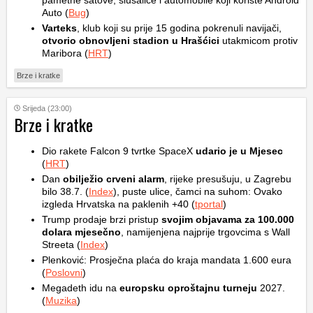
pametne satove, slušalice i automobile koji koriste Android
Auto (
Bug
)
Varteks
, klub koji su prije 15 godina pokrenuli navijači,
otvorio obnovljeni stadion u Hrašćici
utakmicom protiv
Maribora (
HRT
)
Brze i kratke
Srijeda (23:00)
Brze i kratke
Dio rakete Falcon 9 tvrtke SpaceX
udario je u Mjesec
(
HRT
)
Dan
obilježio crveni alarm
, rijeke presušuju, u Zagrebu
bilo 38.7. (
Index
), puste ulice, čamci na suhom: Ovako
izgleda Hrvatska na paklenih +40 (
tportal
)
Trump prodaje brzi pristup
svojim objavama za 100.000
dolara mjesečno
, namijenjena najprije trgovcima s Wall
Streeta (
Index
)
Plenković: Prosječna plaća do kraja mandata 1.600 eura
(
Poslovni
)
Megadeth idu na
europsku oproštajnu turneju
2027.
(
Muzika
)