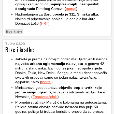
opisuju kao jedno od
najimpresivnijih inženjerskih
dostignuća
Rimskog Carstva (
tportal
)
Nadmetanjem za Baru
počela je 311. Sinjska alka
.
Nakon tri pripetavanja pobjedu je odnio alkar Jure
Domazet Lošo (
HRT
)
Brze i kratke
Jučer (23:00)
Brze i kratke
Jakarta je prema najnovijim podacima Ujedinjenih naroda
najveća urbana aglomeracija na svijetu
, s gotovo 42
milijuna stanovnika. Iza indonezijske metropole slijede
Dhaka, Tokio, New Delhi i Šangaj, a među deset najvećih
svjetskih gradova samo se jedan nalazi izvan Azije:
egipatski Kairo (
tportal
)
Ministarstvo gospodarstva
objavilo popis tvrtki koje
jedine smiju ugraditi
, očitavati i održavati razdjelnike u
Hrvatskoj (
Zgradonačelnik
)
Prometni stručnjak Marušić o kolonama na autocestama:
Policija satima obavlja očevide nesreća kao prije 50
godina, policija bi trebala koristiti dronove da se proces