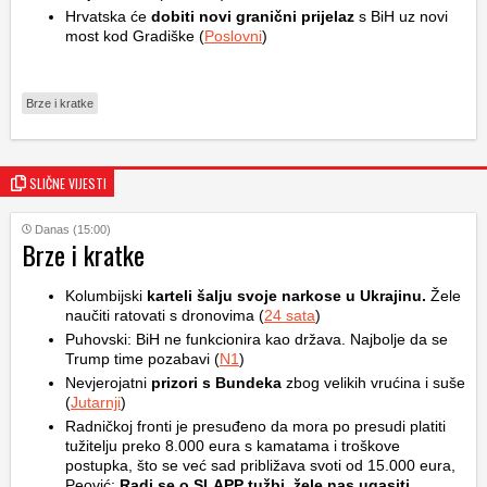
Hrvatska će
dobiti novi granični prijelaz
s BiH uz novi
most kod Gradiške (
Poslovni
)
Brze i kratke
SLIČNE VIJESTI
Danas (15:00)
Brze i kratke
Kolumbijski
karteli šalju svoje narkose u Ukrajinu.
Žele
naučiti ratovati s dronovima (
24 sata
)
Puhovski: BiH ne funkcionira kao država. Najbolje da se
Trump time pozabavi (
N1
)
Nevjerojatni
prizori s Bundeka
zbog velikih vrućina i suše
(
Jutarnji
)
Radničkoj fronti je presuđeno da mora po presudi platiti
tužitelju preko 8.000 eura s kamatama i troškove
postupka, što se već sad približava svoti od 15.000 eura,
Peović:
Radi se o SLAPP tužbi, žele nas ugasiti