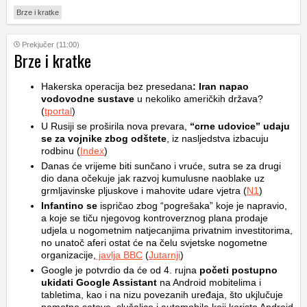
Brze i kratke
Prekjučer (11:00)
Brze i kratke
Hakerska operacija bez presedana
: Iran napao
vodovodne sustave
u nekoliko američkih država?
(
tportal
)
U Rusiji se proširila nova prevara,
“crne udovice” udaju
se za vojnike zbog odštete
, iz nasljedstva izbacuju
rodbinu (
Index
)
Danas će vrijeme biti sunčano i vruće, sutra se za drugi
dio dana očekuje jak razvoj kumulusne naoblake uz
grmljavinske pljuskove i mahovite udare vjetra (
N1
)
Infantino se
ispričao zbog “pogrešaka” koje je napravio,
a koje se tiču njegovog kontroverznog plana prodaje
udjela u nogometnim natjecanjima privatnim investitorima,
no unatoč aferi ostat će na čelu svjetske nogometne
organizacije,
javlja BBC
(
Jutarnji
)
Google je potvrdio da će od 4. rujna
početi postupno
ukidati Google Assistant
na Android mobitelima i
tabletima, kao i na nizu povezanih uređaja, što ukjlučuje