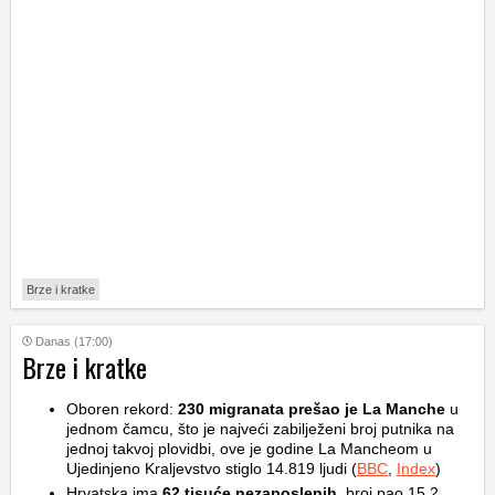
Brze i kratke
Danas (17:00)
Brze i kratke
Oboren rekord:
230 migranata prešao je La Manche
u
jednom čamcu, što je najveći zabilježeni broj putnika na
jednoj takvoj plovidbi, ove je godine La Mancheom u
Ujedinjeno Kraljevstvo stiglo 14.819 ljudi (
BBC
,
Index
)
Hrvatska ima
62 tisuće nezaposlenih
, broj pao 15,2