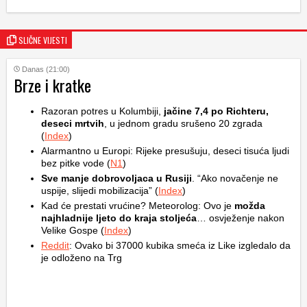
SLIČNE VIJESTI
Danas (21:00)
Brze i kratke
Razoran potres u Kolumbiji,
jačine 7,4 po Richteru,
deseci mrtvih
, u jednom gradu srušeno 20 zgrada
(
Index
)
Alarmantno u Europi: Rijeke presušuju, deseci tisuća ljudi
bez pitke vode (
N1
)
Sve manje dobrovoljaca u Rusiji
. “Ako novačenje ne
uspije, slijedi mobilizacija” (
Index
)
Kad će prestati vrućine? Meteorolog: Ovo je
možda
najhladnije ljeto do kraja stoljeća
… osvježenje nakon
Velike Gospe (
Index
)
Reddit
: Ovako bi 37000 kubika smeća iz Like izgledalo da
je odloženo na Trg