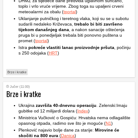
DHMZ za sljedeće dane predviđa uglavnom sunčano,
toplo i vrlo vruće vrijeme. Zbog toga su upaljeni crveni
meteoalarmi za obalu (
tportal
)
Uklanjanje putničkog i teretnog vlaka, koji su se u subotu
sudarili nedaleko Križevaca,
trebalo bi biti završeno
tijekom današnjeg dana
, a nakon sanacije oštećenja
pruga bi u ponedjeljak trebala biti ponovno puštena u
promet (
tportal
)
Istra
pokreće vlastiti lanac proizvodnje pršuta
, počinju
s 250 odojaka (
HRT
)
Brze i kratke
Jučer (11:00)
Brze i kratke
Ukrajina
završila 40-dnevnu operaciju
. Zelenski:Imaju
gubitke od 12 milijardi dolara (
Index
)
Ministrica Vučković o Gospiću: Hrvatska nema odlagalište
opasnog otpada, radimo sve što je moguće (
N1
)
Plenković najavio bolje dane za starije:
Mirovine će
skočiti na 800 eura
(
Danica
)