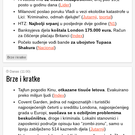
posto u godinu dana (
Lider
)
Milanović poslao poruku Vladi u vezi ekološke katastrofe u
Lici: ‘Kriminalno, odmah djelujte!’ (
Jutarnji
,
tportal
)
HTZ:
Najbolji srpanj
u posljednje dvije godine (
N1
)
Banksyjeva djela
koštala London 175.000 eura.
Račun
za čišćenje plaćaju Britanci (
Index
)
Počelo suđenje vođi bande
za ubojstvo Tupaca
Shakura
(
Nacional
)
Brze i kratke
Danas (11:00)
Brze i kratke
Tajfun pogodio Kinu,
otkazane tisuće letova
. Evakuirano
preko milijun ljudi (
Index
)
Covent Garden, jedna od najpoznatijih i turistički
najposjećenijih četvrti u središtu Londona, najposjećenijeg
grada u Europi,
suočava se s ozbiljnim problemima
beskućništva
, droge i kriminala. Lokalni stanovnici i
zaposlenici područje opisuju kao “zombi-zonu”, samo u
lipnju zabilježeno 514 kaznenih djela (
Jutarnji
)