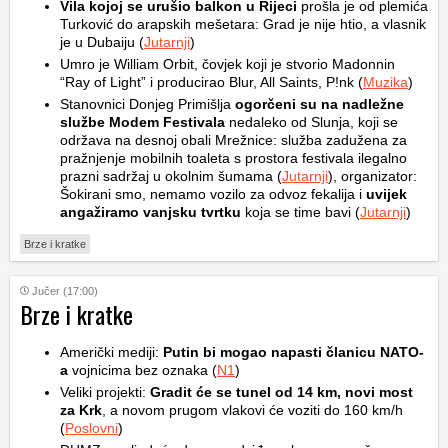
Vila kojoj se urušio balkon u Rijeci
prošla je od plemića
Turković do arapskih mešetara: Grad je nije htio, a vlasnik
je u Dubaiju (
Jutarnji
)
Umro je William Orbit, čovjek koji je stvorio Madonnin
“Ray of Light” i producirao Blur, All Saints, P!nk (
Muzika
)
Stanovnici Donjeg Primišlja
ogorčeni su na nadležne
službe Modem Festivala
nedaleko od Slunja, koji se
održava na desnoj obali Mrežnice: služba zadužena za
pražnjenje mobilnih toaleta s prostora festivala ilegalno
prazni sadržaj u okolnim šumama (
Jutarnji
), organizator:
Šokirani smo, nemamo vozilo za odvoz fekalija i
uvijek
angažiramo vanjsku tvrtku
koja se time bavi (
Jutarnji
)
Brze i kratke
Jučer (17:00)
Brze i kratke
Američki mediji:
Putin bi mogao napasti članicu NATO-
a
vojnicima bez oznaka (
N1
)
Veliki projekti:
Gradit će se tunel od 14 km, novi most
za Krk
, a novom prugom vlakovi će voziti do 160 km/h
(
Poslovni
)