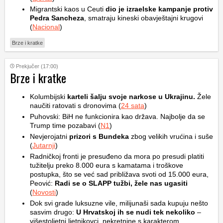
Migrantski kaos u Ceuti
dio je izraelske kampanje protiv
Pedra Sancheza
, smatraju kineski obavještajni krugovi
(
Nacional
)
Brze i kratke
Prekjučer (17:00)
Brze i kratke
Kolumbijski
karteli šalju svoje narkose u Ukrajinu.
Žele
naučiti ratovati s dronovima (
24 sata
)
Puhovski: BiH ne funkcionira kao država. Najbolje da se
Trump time pozabavi (
N1
)
Nevjerojatni
prizori s Bundeka
zbog velikih vrućina i suše
(
Jutarnji
)
Radničkoj fronti je presuđeno da mora po presudi platiti
tužitelju preko 8.000 eura s kamatama i troškove
postupka, što se već sad približava svoti od 15.000 eura,
Peović:
Radi se o SLAPP tužbi, žele nas ugasiti
(
Novosti
)
Dok svi grade luksuzne vile, milijunaši sada kupuju nešto
sasvim drugo:
U Hrvatskoj ih se nudi tek nekoliko
–
višestoljetni ljetnikovci, nekretnine s karakterom,