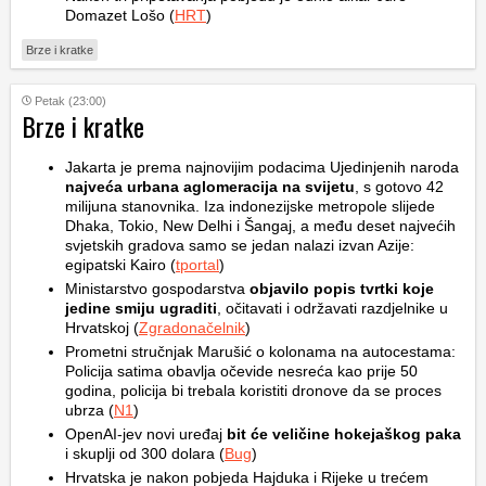
Domazet Lošo (
HRT
)
Brze i kratke
Petak (23:00)
Brze i kratke
Jakarta je prema najnovijim podacima Ujedinjenih naroda
najveća urbana aglomeracija na svijetu
, s gotovo 42
milijuna stanovnika. Iza indonezijske metropole slijede
Dhaka, Tokio, New Delhi i Šangaj, a među deset najvećih
svjetskih gradova samo se jedan nalazi izvan Azije:
egipatski Kairo (
tportal
)
Ministarstvo gospodarstva
objavilo popis tvrtki koje
jedine smiju ugraditi
, očitavati i održavati razdjelnike u
Hrvatskoj (
Zgradonačelnik
)
Prometni stručnjak Marušić o kolonama na autocestama:
Policija satima obavlja očevide nesreća kao prije 50
godina, policija bi trebala koristiti dronove da se proces
ubrza (
N1
)
OpenAI-jev novi uređaj
bit će veličine hokejaškog paka
i skuplji od 300 dolara (
Bug
)
Hrvatska je nakon pobjeda Hajduka i Rijeke u trećem