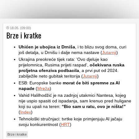
KATEGORIJE
18.05. (09:00)
Brze i kratke
HRVATSKI
Uhićen je ubojica iz Drniša
, i to blizu svog doma, curi
WEB
još detalja, u Drnišu i dalje nema nastave (
Jutarnji
)
Ukrajina preokreće tijek rata: ‘Ovo djeluje kao
prijelomnica, Rusima prijeti raspad‘,
očekivana ruska
proljetna ofenziva podbacila
, a prvi put od 2024.
zabilježile neto gubitak teritorija (
Jutarnji
)
ESB: Europske banke
morat će biti spremne za AI
napade
(
Mreža
)
Vahid Halilhodžić je na zadnjoj utakmici Nantesa, kojeg
nije uspio spasiti od ispadanja, sam krenuo pred huligane
koji su upali na teren:
“Bio sam u ratu, ovo je ništa!”
(
Index
)
Tehnološki stručnjaci: tvrtke koje primjenjuju AI jačaju
svoju konkurentnost (
HRT
)
Brze i kratke