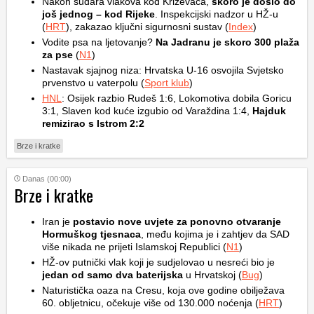
Nakon sudara vlakova kod Križevaca,
skoro je došlo do
još jednog – kod Rijeke
. Inspekcijski nadzor u HŽ-u
(
HRT
), zakazao ključni sigurnosni sustav (
Index
)
Vodite psa na ljetovanje?
Na Jadranu je skoro 300 plaža
za pse
(
N1
)
Nastavak sjajnog niza: Hrvatska U-16 osvojila Svjetsko
prvenstvo u vaterpolu (
Sport klub
)
HNL
: Osijek razbio Rudeš 1:6, Lokomotiva dobila Goricu
3:1, Slaven kod kuće izgubio od Varaždina 1:4,
Hajduk
remizirao s Istrom 2:2
Brze i kratke
Danas (00:00)
Brze i kratke
Iran je
postavio nove uvjete za ponovno otvaranje
Hormuškog tjesnaca
, među kojima je i zahtjev da SAD
više nikada ne prijeti Islamskoj Republici (
N1
)
HŽ-ov putnički vlak koji je sudjelovao u nesreći bio je
jedan od samo dva baterijska
u Hrvatskoj (
Bug
)
Naturistička oaza na Cresu, koja ove godine obilježava
60. obljetnicu, očekuje više od 130.000 noćenja (
HRT
)