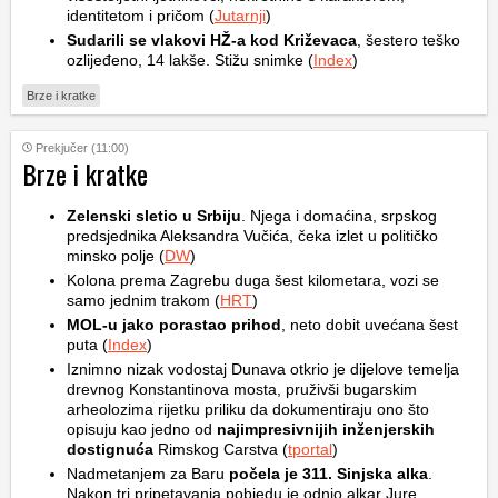
identitetom i pričom (
Jutarnji
)
Sudarili se vlakovi HŽ-a kod Križevaca
, šestero teško
ozlijeđeno, 14 lakše. Stižu snimke (
Index
)
Brze i kratke
Prekjučer (11:00)
Brze i kratke
Zelenski sletio u Srbiju
. Njega i domaćina, srpskog
predsjednika Aleksandra Vučića, čeka izlet u političko
minsko polje (
DW
)
Kolona prema Zagrebu duga šest kilometara, vozi se
samo jednim trakom (
HRT
)
MOL-u jako porastao prihod
, neto dobit uvećana šest
puta (
Index
)
Iznimno nizak vodostaj Dunava otkrio je dijelove temelja
drevnog Konstantinova mosta, pruživši bugarskim
arheolozima rijetku priliku da dokumentiraju ono što
opisuju kao jedno od
najimpresivnijih inženjerskih
dostignuća
Rimskog Carstva (
tportal
)
Nadmetanjem za Baru
počela je 311. Sinjska alka
.
Nakon tri pripetavanja pobjedu je odnio alkar Jure