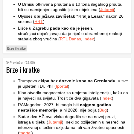
U Drnišu otkrivena pršutana s 10 tona ilegalnog pršuta,
bili su namijenjeni ugostiteljskim objektima (
Jutarnji
)
Ulysses
obilježava završetak “Kralja Leara”
nakon 26
sezona (
HRT
)
Lišće u Zagrebu
pada kao da je jesen
,
stručnjaci objašnjavaju da je riječ o obrambenoj reakciji
stabala zbog vrućina (
RTL Danas
,
Index
)
Brze i kratke
Prekjučer (23:00)
Brze i kratke
Trumpova
ekipa bez dozvole kopa na Grenlandu
, u sve
je upleten i Dr. Phil (
tportal
)
Kina otvorila megacentar za umjetnu inteligenciju, kažu da
je najveći na svijetu. Trošit će dva gigavata (
Index
)
RAMagedon: 2027. bi mogla biti
najgora godina
nestašice memorije
, a ni 2028. nije bolja (
Bug
)
Sudar dva HŽ-ova vlaka dogodila se na novoj pruzi,
istraga u tijeku (
Jutarnji
), neki od ozlijeđenih u nesreći na
intenzivnoj s teškim ozljedama, ali van životne opasnosti
(
tportal
)