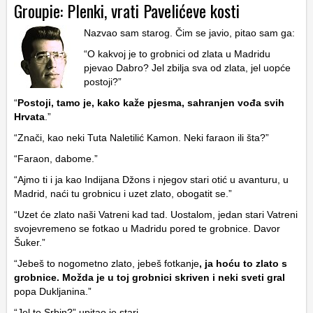
Groupie: Plenki, vrati Pavelićeve kosti
Nazvao sam starog. Čim se javio, pitao sam ga:
“O kakvoj je to grobnici od zlata u Madridu
pjevao Dabro? Jel zbilja sva od zlata, jel uopće
postoji?”
“
Postoji, tamo je, kako kaže pjesma, sahranjen vođa svih
Hrvata
.”
“Znači, kao neki Tuta Naletilić Kamon. Neki faraon ili šta?”
“Faraon, dabome.”
“Ajmo ti i ja kao Indijana Džons i njegov stari otić u avanturu, u
Madrid, naći tu grobnicu i uzet zlato, obogatit se.”
“Uzet će zlato naši Vatreni kad tad. Uostalom, jedan stari Vatreni
svojevremeno se fotkao u Madridu pored te grobnice. Davor
Šuker.”
“Jebeš to nogometno zlato, jebeš fotkanje
, ja hoću to zlato s
grobnice. Možda je u toj grobnici skriven i neki sveti gral
popa Dukljanina.”
“Jel to Srbin?” upitao je stari.