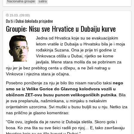
Nacionalna groupie
satira
15.03. (09:00)
Da ti i Dubai čokolada prisjedne
Groupie: Nisu sve Hrvatice u Dubaiju kurve
Jedna od Hrvatica koje su se evakuacijskim
letom vratile iz Dubaija u Hrvatsku bila je i moja
rođakinja Suzana. Ona je prije tri godine iz
Vinkovaca otišla u Dubai, rijetko se kome
javljala. Mene stara molila da se pobrinem za
nju jer je bez prebitog centa u džepu, a ne želi natrag u
Vinkovce i njezina stara je očajna.
Posebno poniženje za nju je bilo što nisam naručio taksi
nego
smo se iz Velike Gorice do Glavnog kolodvora vozili u
običnom ZET-ovu busu punom velikogoričkih putnika
. Bila
je sva preplanula, našminkana, u minjaku s nekakvim
orijentalnim uzorcima. Svi muški u busu buljili su u nju. Netko iza
nas prilično je glasno komentirao:
“Gle ovu, izgleda da je ravno iz Dubaija sletila. Skoro gola i
bosa. Ko zna šta su sve šeici radili po njoj… E, tako završavaju
Hrvatice koje su se išle kurvat u Dubai.”