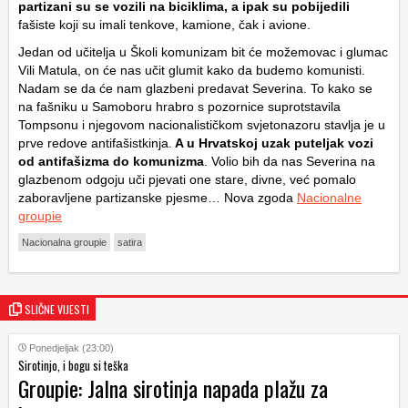
partizani su se vozili na biciklima, a ipak su pobijedili
fašiste koji su imali tenkove, kamione, čak i avione.
Jedan od učitelja u Školi komunizam bit će možemovac i glumac
Vili Matula, on će nas učit glumit kako da budemo komunisti.
Nadam se da će nam glazbeni predavat Severina. To kako se
na fašniku u Samoboru hrabro s pozornice suprotstavila
Tompsonu i njegovom nacionalističkom svjetonazoru stavlja je u
prve redove antifašistkinja.
A u Hrvatskoj uzak puteljak vozi
od antifašizma do komunizma
. Volio bih da nas Severina na
glazbenom odgoju uči pjevati one stare, divne, već pomalo
zaboravljene partizanske pjesme… Nova zgoda
Nacionalne
groupie
Nacionalna groupie
satira
SLIČNE VIJESTI
Ponedjeljak (23:00)
Sirotinjo, i bogu si teška
Groupie: Jalna sirotinja napada plažu za