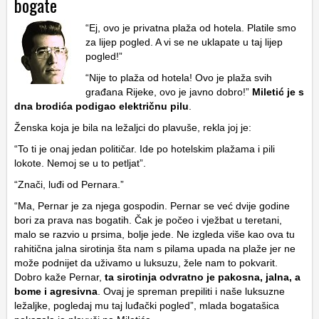
bogate
“Ej, ovo je privatna plaža od hotela. Platile smo
za lijep pogled. A vi se ne uklapate u taj lijep
pogled!”
“Nije to plaža od hotela! Ovo je plaža svih
građana Rijeke, ovo je javno dobro!”
Miletić je s
dna brodića podigao električnu pilu
.
Ženska koja je bila na ležaljci do plavuše, rekla joj je:
“To ti je onaj jedan političar. Ide po hotelskim plažama i pili
lokote. Nemoj se u to petljat”.
“Znači, luđi od Pernara.”
“Ma, Pernar je za njega gospodin. Pernar se već dvije godine
bori za prava nas bogatih. Čak je počeo i vježbat u teretani,
malo se razvio u prsima, bolje jede. Ne izgleda više kao ova tu
rahitična jalna sirotinja šta nam s pilama upada na plaže jer ne
može podnijet da uživamo u luksuzu, žele nam to pokvarit.
Dobro kaže Pernar,
ta sirotinja odvratno je pakosna, jalna, a
bome i agresivna
. Ovaj je spreman prepiliti i naše luksuzne
ležaljke, pogledaj mu taj luđački pogled”, mlada bogatašica