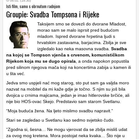
08.02. (18:30)
Isti film, samo s obrnutom radnjom
Groupie: Svadba Tompsona i Rijeke
Taksijem smo se dovezli do dvorane Mladost,
morao sam se malo isprsit pred budućom
mladom. Ispred dvorane hrpetina ljudi s
hrvatskim zastavama, barjacima. Zbilja je sve
izgledalo kao neka masovna svadba.
Svadba
na kojoj se Tompson vjenča s crvenom, komunističkom
Rijekom koja mu se dugo opirala
, a onda napokon popustila
pred silinom njegova mača koji na koncertima zabija u kamen ili
u šta već.
Jedva smo uspjeli nać mog starog, sto put sam ga valjda moro
nazvat na mobitel da mi kaže gdje je točno. S njim su još bila
dvojica u crnima majicama, jedan je imao hitlerovske brčiće, ali
nije bio HOS-ovac Skejo. Predstavio sam starom Svetlanu.
“Moja buduća žena. Na ljeto mislimo svadbu napravit.”
Stari se zagledao u Svetlanu kao sedmo svjetsko čudo.
“Zgodna si, šesna… Ne mogu vjerovat da se zbilja misliš udat
za ovog mog kretena. Mora postojat neka kvaka… Što nije u