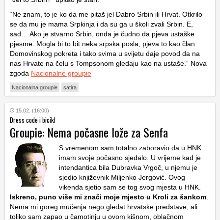
“Ne znam, to je ko da me pitaš jel Dabro Srbin ili Hrvat. Otkrilo
se da mu je mama Srpkinja i da su ga u školi zvali Srbin. E,
sad… Ako je stvarno Srbin, onda je čudno da pjeva ustaške
pjesme. Mogla bi to bit neka srpska posla, pjeva to kao član
Domovinskog pokreta i tako svima u svijetu daje povod da na
nas Hrvate na čelu s Tompsonom gledaju kao na ustaše.” Nova
zgoda
Nacionalne groupie
Nacionalna groupie
satira
15.02. (16:00)
Dress code i bicikl
Groupie: Nema počasne lože za Senfa
S vremenom sam totalno zaboravio da u HNK
imam svoje počasno sjedalo. U vrijeme kad je
intendantica bila Dubravka Vrgoč, u njemu je
sjedio književnik Miljenko Jergović.
Ovog
vikenda sjetio sam se tog svog mjesta u HNK.
Iskreno, puno više mi znači moje mjesto u Kroli za šankom
.
Nema mi goreg mučenja nego gledat hrvatske predstave, ali
toliko sam zapao u čamotinju u ovom kišnom, oblačnom