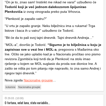
“On je to, znao sam! Instinkt me nikad ne vara!” uzbuđeno će
Todorić koji je već jednom dalekozorom špijunirao
Plenkovića
iz ovog vinograda preko puta Vrhovca.
“Plenković je zapalio vatru?”
“U vrtu je zapalio granje. Neku bilježnicu ima u rukama! Trga
listove i baca ih u vatru!” uzbuđeno će Todorić.
“Bit će da to pali svoj tajni dnevnik. Tajni dnevnik Andreja…”
“MOL-a”, dovršio je Todorić.
“Sigurno je to bilježnica u koju je
zapisivao sve u vezi Ine i MOL-a
, pregovora s Mađarima oko
Ine. Očito se jako uplašio kad je u Nacionalu pročitao ono pismo
revizora Zgombića koji tvrdi da je Plenković na stolu imao
rješenje u kojem se MOL suglasio da proda sve dionice Ine. A
zašto se ništa po tom pitanju nije napravilo, to zna samo Andrej i
njegov tajni dnevnik.”
Nova zgoda
Nacionalne groupie
…
kolumne
Nacionalna groupie
29.03. (10:00)
O fortuna, velat luna, statu variabilis...