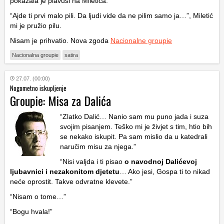
pokazala je plavuši na Miletića.
“Ajde ti prvi malo pili. Da ljudi vide da ne pilim samo ja…”, Miletić
mi je pružio pilu.
Nisam je prihvatio. Nova zgoda
Nacionalne groupie
Nacionalna groupie
satira
27.07. (00:00)
Nogometno iskupljenje
Groupie: Misa za Dalića
“Zlatko Dalić… Nanio sam mu puno jada i suza
svojim pisanjem. Teško mi je živjet s tim, htio bih
se nekako iskupit. Pa sam mislio da u katedrali
naručim misu za njega.”
“Nisi valjda i ti pisao
o navodnoj Dalićevoj
ljubavnici i nezakonitom djetetu
… Ako jesi, Gospa ti to nikad
neće oprostit. Takve odvratne klevete.”
“Nisam o tome…”
“Bogu hvala!”