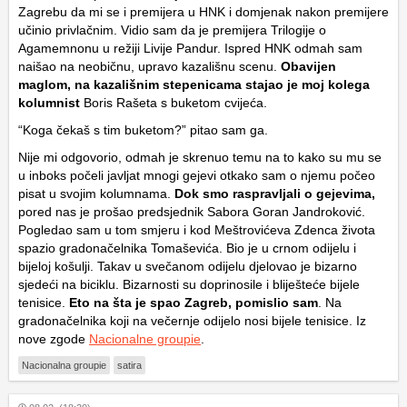
Zagrebu da mi se i premijera u HNK i domjenak nakon premijere
učinio privlačnim. Vidio sam da je premijera Trilogije o
Agamemnonu u režiji Livije Pandur. Ispred HNK odmah sam
naišao na neobičnu, upravo kazališnu scenu.
Obavijen
maglom, na kazališnim stepenicama stajao je moj kolega
kolumnist
Boris Rašeta s buketom cvijeća.
“Koga čekaš s tim buketom?” pitao sam ga.
Nije mi odgovorio, odmah je skrenuo temu na to kako su mu se
u inboks počeli javljat mnogi gejevi otkako sam o njemu počeo
pisat u svojim kolumnama.
Dok smo raspravljali o gejevima,
pored nas je prošao predsjednik Sabora Goran Jandroković.
Pogledao sam u tom smjeru i kod Meštrovićeva Zdenca života
spazio gradonačelnika Tomaševića. Bio je u crnom odijelu i
bijeloj košulji. Takav u svečanom odijelu djelovao je bizarno
sjedeći na biciklu. Bizarnosti su doprinosile i bliješteće bijele
tenisice.
Eto na šta je spao Zagreb, pomislio sam
. Na
gradonačelnika koji na večernje odijelo nosi bijele tenisice.
Iz
nove zgode
Nacionalne groupie
.
Nacionalna groupie
satira