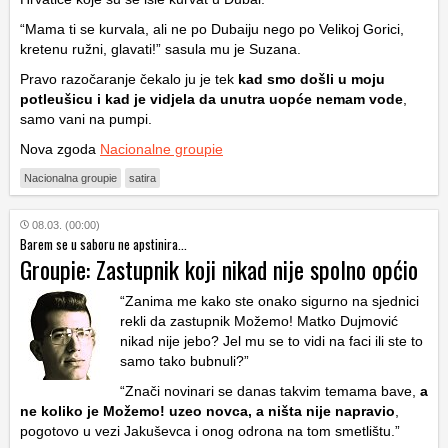
“Mama ti se kurvala, ali ne po Dubaiju nego po Velikoj Gorici,
kretenu ružni, glavati!” sasula mu je Suzana.
Pravo razočaranje čekalo ju je tek
kad smo došli u moju
potleušicu i kad je vidjela da unutra uopće nemam vode
,
samo vani na pumpi.
Nova zgoda
Nacionalne groupie
Nacionalna groupie
satira
08.03. (00:00)
Barem se u saboru ne apstinira...
Groupie: Zastupnik koji nikad nije spolno općio
“Zanima me kako ste onako sigurno na sjednici
rekli da zastupnik Možemo! Matko Dujmović
nikad nije jebo? Jel mu se to vidi na faci ili ste to
samo tako bubnuli?”
“Znači novinari se danas takvim temama bave,
a
ne koliko je Možemo! uzeo novca, a ništa nije napravio
,
pogotovo u vezi Jakuševca i onog odrona na tom smetlištu.”