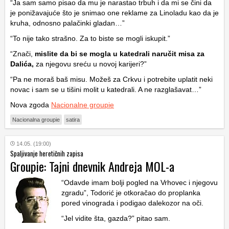
“Ja sam samo pisao da mu je narastao trbuh i da mi se čini da
je ponižavajuće što je snimao one reklame za Linoladu kao da je
kruha, odnosno palačinki gladan…”
“To nije tako strašno. Za to biste se mogli iskupit.”
“Znači,
mislite da bi se mogla u katedrali naručit misa za
Dalića,
za njegovu sreću u novoj karijeri?”
“Pa ne moraš baš misu. Možeš za Crkvu i potrebite uplatit neki
novac i sam se u tišini molit u katedrali. A ne razglašavat…”
Nova zgoda
Nacionalne groupie
Nacionalna groupie
satira
14.05. (19:00)
Spaljivanje heretičnih zapisa
Groupie: Tajni dnevnik Andreja MOL-a
“Odavde imam bolji pogled na Vrhovec i njegovu
zgradu”, Todorić je otkoračao do proplanka
pored vinograda i podigao dalekozor na oči.
“Jel vidite šta, gazda?” pitao sam.