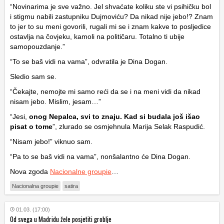
“Novinarima je sve važno. Jel shvaćate koliku ste vi psihičku bol
i stigmu nabili zastupniku Dujmoviću? Da nikad nije jebo!? Znam
to jer to su meni govorili, rugali mi se i znam kakve to posljedice
ostavlja na čovjeku, kamoli na političaru. Totalno ti ubije
samopouzdanje.”
“To se baš vidi na vama”, odvratila je Dina Dogan.
Sledio sam se.
“Čekajte, nemojte mi samo reći da se i na meni vidi da nikad
nisam jebo. Mislim, jesam…”
“Jesi,
onog Nepalca, svi to znaju. Kad si budala još išao
pisat o tome
”, zlurado se osmjehnula Marija Selak Raspudić.
“Nisam jebo!” viknuo sam.
“Pa to se baš vidi na vama”, nonšalantno će Dina Dogan.
Nova zgoda
Nacionalne groupie
…
Nacionalna groupie
satira
01.03. (17:00)
Od svega u Madridu žele posjetiti groblje