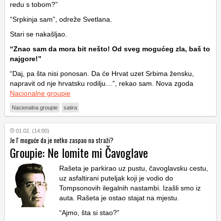
redu s tobom?”
“Srpkinja sam”, odreže Svetlana.
Stari se nakašljao.
“Znao sam da mora bit nešto! Od sveg mogućeg zla, baš to
najgore!”
“Daj, pa šta nisi ponosan. Da će Hrvat uzet Srbima žensku,
napravit od nje hrvatsku rodilju…”, rekao sam. Nova zgoda
Nacionalne groupie
Nacionalna groupie
satira
01.02. (14:00)
Je l' moguće da je netko zaspao na straži?
Groupie: Ne lomite mi Čavoglave
Rašeta je parkirao uz pustu, čavoglavsku cestu,
uz asfaltirani puteljak koji je vodio do
Tompsonovih ilegalnih nastambi. Izašli smo iz
auta. Rašeta je ostao stajat na mjestu.
“Ajmo, šta si stao?”