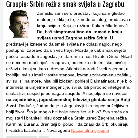
Groupie: Srbin režira smak svijeta u Zagrebu
Zamislio sam se o predstavi koju sam gledao
maloprije. Bila je to, između ostalog, predstava o
kraju svijeta. Koju je režirao Kokan Mladenović.
Da, baš
simptomatično da komad o kraju
svijeta usred Zagreba režira Srbin
. U
predstavi je izneseno da smak svijeta ne dolazi naglo, nego
postupno, zapravo da on već traje. Možda je čak smak svijeta
počeo raspadom Jugoslavije. Barem za nas Hrvate i Srbe. Nikad
se nećemo moći riješiti rasprava, polemika o toj mitskoj bivšoj
državi u kojoj su kao u drevnoj Atlantidi narodi živjeli zajedno, u
izobilju, svi su imali vlastite stanove, izvrsnu zdravstvenu zaštitu,
svi su išli na more, nisu bili izloženi pohlepi Dalmatinaca, nije bilo
interneta ni umjetne inteligencije, svi su bili prirodno inteligentni,
snalažljivi, susjed je pomagao susjedu. A nedjeljom se navečer
na zajedničkoj, jugoslavenskoj televiziji gledala serija Bolji
život.
Doduše, čudno da je u Jugoslaviji itko uopće priželjkivao
bolji život. Što je moglo biti bolje nego što je bilo? Sva sreća da
moj stari i branitelji nisu doznali da Srbin usred Zagreba režira
Karminu Buranu. Branitelji bi poludili da znaju da Srbi okupiraju
hrvatska kazališta… Nova zgoda
Nacionalna groupie