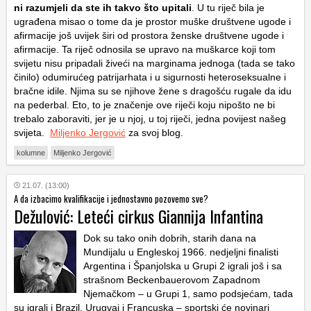
ni razumjeli da ste ih takvo što upitali
. U tu riječ bila je
ugrađena misao o tome da je prostor muške društvene ugode i
afirmacije još uvijek širi od prostora ženske društvene ugode i
afirmacije. Ta riječ odnosila se upravo na muškarce koji tom
svijetu nisu pripadali živeći na marginama jednoga (tada se tako
činilo) odumirućeg patrijarhata i u sigurnosti heteroseksualne i
bračne idile. Njima su se njihove žene s dragošću rugale da idu
na pederbal. Eto, to je značenje ove riječi koju nipošto ne bi
trebalo zaboraviti, jer je u njoj, u toj riječi, jedna povijest našeg
svijeta.
Miljenko Jergović
za svoj blog.
kolumne
Miljenko Jergović
21.07. (13:00)
A da izbacimo kvalifikacije i jednostavno pozovemo sve?
Dežulović: Leteći cirkus Giannija Infantina
Dok su tako onih dobrih, starih dana na
Mundijalu u Engleskoj 1966. nedjeljni finalisti
Argentina i Španjolska u Grupi 2 igrali još i sa
strašnom Beckenbauerovom Zapadnom
Njemačkom – u Grupi 1, samo podsjećam, tada
su igrali i Brazil, Urugvaj i Francuska – sportski će novinari