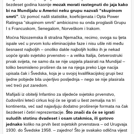
šezdeset godina kasnije
mozak morati rastegnuti do jaja kako
bi na Mundijalu u Americi neku grupu nazvali “skupinom
smrti”
. Uz pomoć našli statistike, koeficijenata i Opta Power
Ratingsa “skupinom smrti” ambiciozno su onda proglasili Grupu
I s Francuskom, Senegalom, Norveškom i Irakom.
Moćna Nizozemska ili strašna Njemačka, recimo, ovoga su ljeta
ispale već u prvom kolu eliminacijske faze i nisu ušle niti među
šesnaest najboljih – onoliko dakle najboljih koliko ih je nekad
uopće igralo svjetsko prvenstvo – a velika Italija, četverostruki
prvak svijeta, ne samo da se nije uspjela plasirati na Mundijal –
toliko besmisleno proširen da se na njega preko Lige nacija
upisala čak i Švedska, koja je u svojoj kvalifikacijskoj grupi bez
ijedne pobjede bila uvjerljivo posljednja – nego se nije plasirala
već treći put zaredom.
Mafijaši iz obitelji Infantino za sljedeće svjetsko prvenstvo,
čudovišni leteći cirkus koji će se igrati u šest zemalja na tri
kontinenta, već sad najavljuju dodatno proširenje formata na čak
šezdeset i četiri reprezentacije.
Što znači da će se igrati
suludih stotinu dvadeset i osam utakmica, ili gotovo
jednako
koliko na prvih šest svjetskih prvenstava – od Urugvaja
1930. do Švedske 1958. – zajedno! Što je svakako odlična vijest