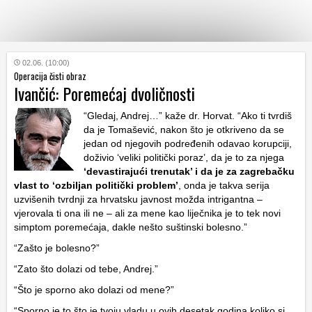
KATEGORIJE
02.06. (10:00)
Operacija čisti obraz
Ivančić: Poremećaj dvoličnosti
HRVATSKI
WEB
“Gledaj, Andrej…” kaže dr. Horvat. “Ako ti tvrdiš
da je Tomašević, nakon što je otkriveno da se
jedan od njegovih podređenih odavao korupciji,
doživio ‘veliki politički poraz’, da je to za njega
‘devastirajući trenutak’ i da je za zagrebačku
vlast to ‘ozbiljan politički problem’
, onda je takva serija
uzvišenih tvrdnji za hrvatsku javnost možda intrigantna –
vjerovala ti ona ili ne – ali za mene kao liječnika je to tek novi
simptom poremećaja, dakle nešto suštinski bolesno.”
“Zašto je bolesno?”
“Zato što dolazi od tebe, Andrej.”
“Što je sporno ako dolazi od mene?”
“Sporno je to što je tvoju vladu u ovih desetak godina koliko si