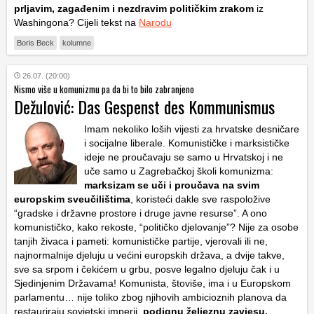
prljavim, zagađenim i nezdravim političkim zrakom
iz
Washingona? Cijeli tekst na
Narodu
Boris Beck
kolumne
26.07. (20:00)
Nismo više u komunizmu pa da bi to bilo zabranjeno
Dežulović: Das Gespenst des Kommunismus
Imam nekoliko loših vijesti za hrvatske desničare
i socijalne liberale. Komunističke i marksističke
ideje ne proučavaju se samo u Hrvatskoj i ne
uče samo u Zagrebačkoj školi komunizma:
marksizam se uči i proučava na svim
europskim sveučilištima
, koristeći dakle sve raspoložive
“gradske i državne prostore i druge javne resurse”. A ono
komunističko, kako rekoste, “političko djelovanje”? Nije za osobe
tanjih živaca i pameti: komunističke partije, vjerovali ili ne,
najnormalnije djeluju u većini europskih država, a dvije takve,
sve sa srpom i čekićem u grbu, posve legalno djeluju čak i u
Sjedinjenim Državama! Komunista, štoviše, ima i u Europskom
parlamentu… nije toliko zbog njihovih ambicioznih planova da
restauriraju sovjetski imperij,
podignu željeznu zavjesu,