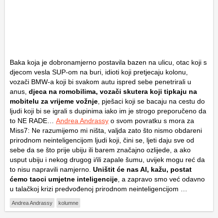
Baka koja je dobronamjerno postavila bazen na ulicu, otac koji s
djecom vesla SUP-om na buri, idioti koji pretjecaju kolonu,
vozači BMW-a koji bi svakom autu ispred sebe penetrirali u
anus,
djeca na romobilima, vozači skutera koji tipkaju na
mobitelu za vrijeme vožnje
, pješaci koji se bacaju na cestu do
ljudi koji bi se igrali s dupinima iako im je strogo preporučeno da
to NE RADE…
Andrea Andrassy
o svom povratku s mora za
Miss7: Ne razumijemo mi ništa, valjda zato što nismo obdareni
prirodnom neinteligencijom ljudi koji, čini se, ljeti daju sve od
sebe da se što prije ubiju ili barem značajno ozlijede, a ako
usput ubiju i nekog drugog i/ili zapale šumu, uvijek mogu reć da
to nisu napravili namjerno.
Uništit će nas AI, kažu, postat
ćemo taoci umjetne inteligencije
, a zapravo smo već odavno
u talačkoj krizi predvođenoj prirodnom neinteligencijom …
Andrea Andrassy
kolumne