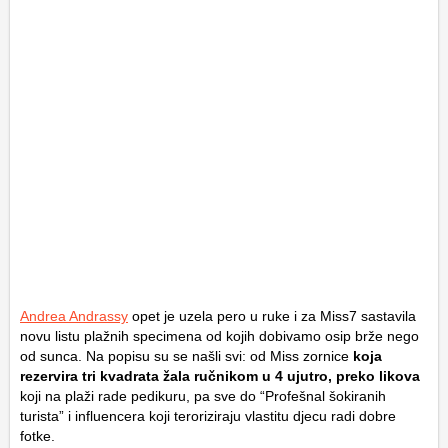
Andrea Andrassy
opet je uzela pero u ruke i za Miss7 sastavila
novu listu plažnih specimena od kojih dobivamo osip brže nego
od sunca. Na popisu su se našli svi: od Miss zornice
koja
rezervira tri kvadrata žala ručnikom u 4 ujutro, preko likova
koji na plaži rade pedikuru, pa sve do “Profešnal šokiranih
turista” i influencera koji teroriziraju vlastitu djecu radi dobre
fotke.