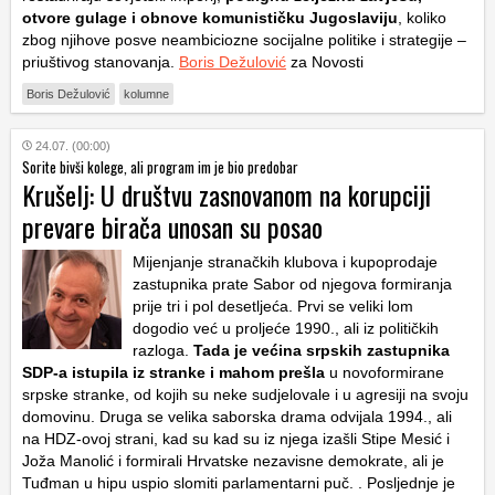
otvore gulage i obnove komunističku Jugoslaviju
, koliko
zbog njihove posve neambiciozne socijalne politike i strategije –
priuštivog stanovanja.
Boris Dežulović
za Novosti
Boris Dežulović
kolumne
24.07. (00:00)
Sorite bivši kolege, ali program im je bio predobar
Krušelj: U društvu zasnovanom na korupciji
prevare birača unosan su posao
Mijenjanje stranačkih klubova i kupoprodaje
zastupnika prate Sabor od njegova formiranja
prije tri i pol desetljeća. Prvi se veliki lom
dogodio već u proljeće 1990., ali iz političkih
razloga.
Tada je većina srpskih zastupnika
SDP-a istupila iz stranke i mahom prešla
u novoformirane
srpske stranke, od kojih su neke sudjelovale i u agresiji na svoju
domovinu. Druga se velika saborska drama odvijala 1994., ali
na HDZ-ovoj strani, kad su kad su iz njega izašli Stipe Mesić i
Joža Manolić i formirali Hrvatske nezavisne demokrate, ali je
Tuđman u hipu uspio slomiti parlamentarni puč. . Posljednje je