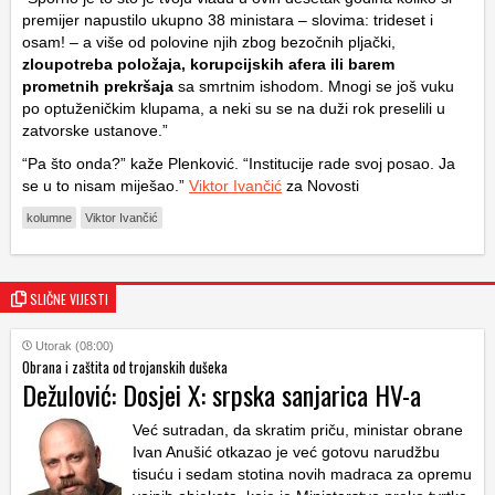
premijer napustilo ukupno 38 ministara – slovima: trideset i
osam! – a više od polovine njih zbog bezočnih pljački,
zloupotreba položaja, korupcijskih afera ili barem
prometnih prekršaja
sa smrtnim ishodom. Mnogi se još vuku
po optuženičkim klupama, a neki su se na duži rok preselili u
zatvorske ustanove.”
“Pa što onda?” kaže Plenković. “Institucije rade svoj posao. Ja
se u to nisam miješao.”
Viktor Ivančić
za Novosti
kolumne
Viktor Ivančić
SLIČNE VIJESTI
Utorak (08:00)
Obrana i zaštita od trojanskih dušeka
Dežulović: Dosjei X: srpska sanjarica HV-a
Već sutradan, da skratim priču, ministar obrane
Ivan Anušić otkazao je već gotovu narudžbu
tisuću i sedam stotina novih madraca za opremu