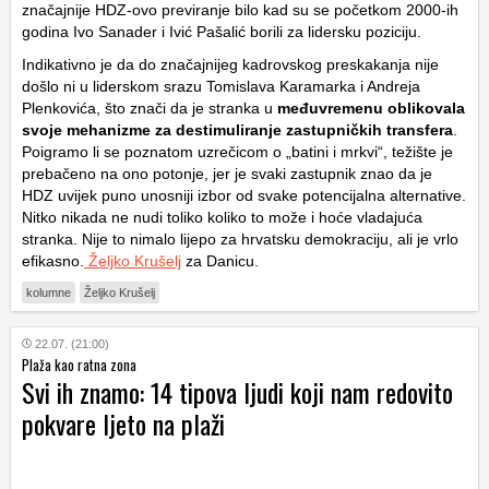
značajnije HDZ-ovo previranje bilo kad su se početkom 2000-ih
godina Ivo Sanader i Ivić Pašalić borili za lidersku poziciju.
Indikativno je da do značajnijeg kadrovskog preskakanja nije
došlo ni u liderskom srazu Tomislava Karamarka i Andreja
Plenkovića, što znači da je stranka u
međuvremenu oblikovala
svoje mehanizme za destimuliranje zastupničkih transfera
.
Poigramo li se poznatom uzrečicom o „batini i mrkvi“, težište je
prebačeno na ono potonje, jer je svaki zastupnik znao da je
HDZ uvijek puno unosniji izbor od svake potencijalna alternative.
Nitko nikada ne nudi toliko koliko to može i hoće vladajuća
stranka. Nije to nimalo lijepo za hrvatsku demokraciju, ali je vrlo
efikasno.
Željko Krušelj
za Danicu.
kolumne
Željko Krušelj
22.07. (21:00)
Plaža kao ratna zona
Svi ih znamo: 14 tipova ljudi koji nam redovito
pokvare ljeto na plaži