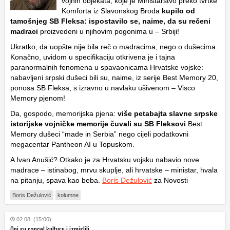
vojnih objekata, koje je Ministarstvo preko tvrtke
Komforta iz Slavonskog Broda
kupilo od
tamošnjeg SB Fleksa: ispostavilo se, naime, da su rečeni
madraci
proizvedeni u njihovim pogonima u – Srbiji!
Ukratko, da uopšte nije bila reč o madracima, nego o dušecima.
Konačno, uvidom u specifikaciju otkrivena je i tajna
paranormalnih fenomena u spavaonicama Hrvatske vojske:
nabavljeni srpski dušeci bili su, naime, iz serije Best Memory 20,
ponosa SB Fleksa, s izravno u navlaku ušivenom – Visco
Memory pjenom!
Da, gospodo, memorijska pjena:
više petabajta slavne srpske
istorijske vojničke memorije čuvali su SB Fleksovi
Best
Memory dušeci “made in Serbia” nego cijeli podatkovni
megacentar Pantheon AI u Topuskom.
A Ivan Anušić? Otkako je za Hrvatsku vojsku nabavio nove
madrace – istinabog, mrvu skuplje, ali hrvatske – ministar, hvala
na pitanju, spava kao beba.
Boris Dežulović
za Novosti
Boris Dežulović
kolumne
02.08. (15:00)
Oni su cancel kulturu i izmislili