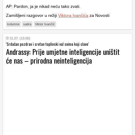
AP: Pardon, ja je nikad neću tako zvati.
Zamišljeni razgovor u režiji
Viktora Ivančića
za Novosti
kolumne
satira
Viktor Ivančić
31.07. (15:00)
'Srdačan pozdrav i sretan toplinski val svima koji slave'
Andrassy: Prije umjetne inteligencije uništit
će nas – prirodna neinteligencija