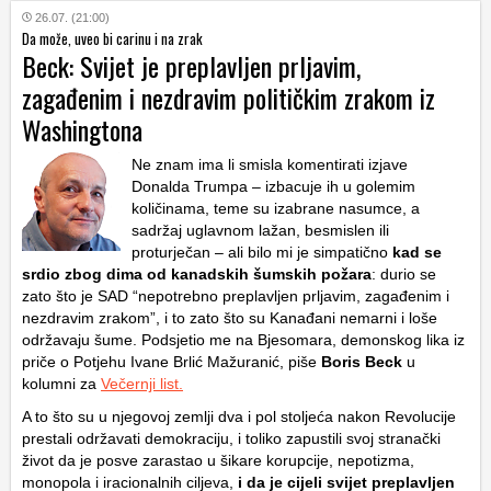
26.07. (21:00)
Da može, uveo bi carinu i na zrak
Beck: Svijet je preplavljen prljavim,
zagađenim i nezdravim političkim zrakom iz
Washingtona
Ne znam ima li smisla komentirati izjave
Donalda Trumpa – izbacuje ih u golemim
količinama, teme su izabrane nasumce, a
sadržaj uglavnom lažan, besmislen ili
proturječan – ali bilo mi je simpatično
kad se
srdio zbog dima od kanadskih šumskih požara
: durio se
zato što je SAD “nepotrebno preplavljen prljavim, zagađenim i
nezdravim zrakom”, i to zato što su Kanađani nemarni i loše
održavaju šume. Podsjetio me na Bjesomara, demonskog lika iz
priče o Potjehu Ivane Brlić Mažuranić, piše
Boris Beck
u
kolumni za
Večernji list.
A to što su u njegovoj zemlji dva i pol stoljeća nakon Revolucije
prestali održavati demokraciju, i toliko zapustili svoj stranački
život da je posve zarastao u šikare korupcije, nepotizma,
monopola i iracionalnih ciljeva,
i da je cijeli svijet preplavljen