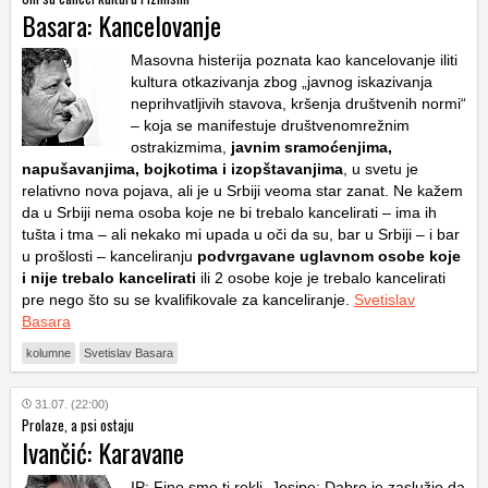
Basara: Kancelovanje
Masovna histerija poznata kao kancelovanje iliti
kultura otkazivanja zbog „javnog iskazivanja
neprihvatljivih stavova, kršenja društvenih normi“
– koja se manifestuje društvenomrežnim
ostrakizmima,
javnim sramoćenjima,
napušavanjima, bojkotima i izopštavanjima
, u svetu je
relativno nova pojava, ali je u Srbiji veoma star zanat. Ne kažem
da u Srbiji nema osoba koje ne bi trebalo kancelirati – ima ih
tušta i tma – ali nekako mi upada u oči da su, bar u Srbiji – i bar
u prošlosti – kanceliranju
podvrgavane uglavnom osobe koje
i nije trebalo kancelirati
ili 2 osobe koje je trebalo kancelirati
pre nego što su se kvalifikovale za kanceliranje.
Svetislav
Basara
kolumne
Svetislav Basara
31.07. (22:00)
Prolaze, a psi ostaju
Ivančić: Karavane
IP: Fino smo ti rekli, Josipe: Dabro je zaslužio da