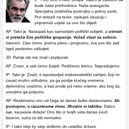
bude naša prethodnica. Naša avangarda.
Specijalna izvidnička postrojba u jednoj osobi.
Prvi dolaziš na teren, ispituješ situaciju i
pripremaš uvjete za ono što slijedi.
AP: Tako je. Nastupaš kao samostalni politički subjekt, a
ustvari
si preteča šire političke grupacije. Vučeš vlast za sobom
,
takoreći. Zato ćemo, prema planu i programu, sve ovo što sad
laješ pedantno odšutjeti.
JD: Ranije ste me znali i popljuvati.
AP: Znam, a sad ćemo šutjeti. Podižemo letvicu. Napredujemo.
IP: Tako je. Znači, ti ispostavljaš maksimalistički zahtjev, koji mi
zasad mudro odšutimo, pa ga poslije kraćeg vremena
djelomično uvažimo, a kad prođe još neko vrijeme, ako bog da,
usvojimo ga potpuno.
AP: Realiziramo ono od čega se danas šutke distanciramo.
Ali
postupno, u razumnome ritmu. Shvatio si taktiku
: Dabro
laje, karavane dolaze! Ono što iz tvojih usta danas zvuči
bizarno, sutra će biti normalno.
IP: I tako
step by step
dođemo do ustaške države.