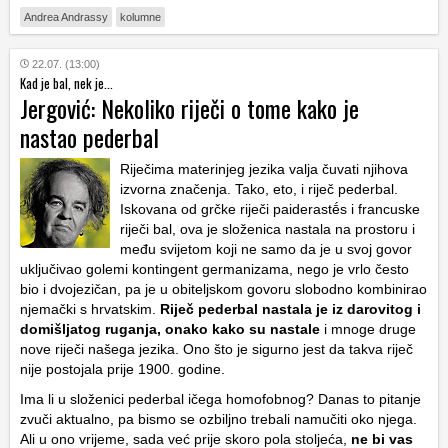
Andrea Andrassy
kolumne
22.07. (13:00)
Kad je bal, nek je...
Jergović: Nekoliko riječi o tome kako je
nastao pederbal
Riječima materinjeg jezika valja čuvati njihova
izvorna značenja. Tako, eto, i riječ pederbal.
Iskovana od grčke riječi paiderastḗs i francuske
riječi bal, ova je složenica nastala na prostoru i
među svijetom koji ne samo da je u svoj govor
uključivao golemi kontingent germanizama, nego je vrlo često
bio i dvojezičan, pa je u obiteljskom govoru slobodno kombinirao
njemački s hrvatskim.
Riječ pederbal nastala je iz darovitog i
domišljatog ruganja, onako kako su nastale
i mnoge druge
nove riječi našega jezika. Ono što je sigurno jest da takva riječ
nije postojala prije 1900. godine.
Ima li u složenici pederbal ičega homofobnog? Danas to pitanje
zvuči aktualno, pa bismo se ozbiljno trebali namučiti oko njega.
Ali u ono vrijeme, sada već prije skoro pola stoljeća,
ne bi vas