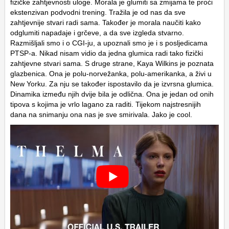
fizičke zahtjevnosti uloge. Morala je glumiti sa zmijama te proći
ekstenzivan podvodni trening. Tražila je od nas da sve
zahtjevnije stvari radi sama. Također je morala naučiti kako
odglumiti napadaje i grčeve, a da sve izgleda stvarno.
Razmišljali smo i o CGI-ju, a upoznali smo je i s posljedicama
PTSP-a. Nikad nisam vidio da jedna glumica radi tako fizički
zahtjevne stvari sama. S druge strane, Kaya Wilkins je poznata
glazbenica. Ona je polu-norvežanka, polu-amerikanka, a živi u
New Yorku. Za nju se također ispostavilo da je izvrsna glumica.
Dinamika između njih dvije bila je odlična. Ona je jedan od onih
tipova s kojima je vrlo lagano za raditi. Tijekom najstresnijih
dana na snimanju ona nas je sve smirivala. Jako je cool.