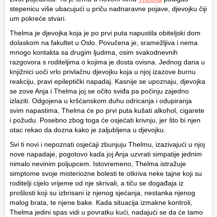
stepenicu više ubacujući u priču nadnaravne pojave, djevojku čiji
um pokreće stvari.
Thelma je djevojka koja je po prvi puta napustila obiteljski dom
dolaskom na fakultet u Oslo. Povučena je, sramežljiva i nema
mnogo kontakta sa drugim ljudima, osim svakodnevnih
razgovora s roditeljima o kojima je dosta ovisna. Jednog dana u
knjižnici uoči vrlo privlačnu djevojku koja u njoj izazove burnu
reakciju, pravi epileptički napadaj. Kasnije se upoznaju, djevojka
se zove Anja i Thelma joj se očito sviđa pa počinju zajedno
izlaziti. Odgojena u kršćanskom duhu odricanja i odupiranja
svim napastima, Thelma će po prvi puta kušati alkohol, cigarete
i požudu. Posebno zbog toga će osjećati krivnju, jer što bi njen
otac rekao da dozna kako je zaljubljena u djevojku.
Svi ti novi i nepoznati osjećaji zbunjuju Thelmu, izazivajući u njoj
nove napadaje, pogotovo kada joj Anja uzvrati simpatije jednim
nimalo nevinim poljupcem. Istovremeno, Thelma istražuje
simptome svoje misteriozne bolesti te otkriva neke tajne koji su
roditelji cijelo vrijeme od nje skrivali, a tiču se događaja iz
prošlosti koji su izbrisani iz njenog sjećanja, nestanka njenog
malog brata, te njene bake. Kada situacija izmakne kontroli,
Thelma jedini spas vidi u povratku kući, nadajući se da će tamo