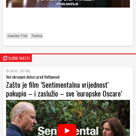
Joachim Trier
Thelma
SLIČNE VIJESTI
24.01. (07:00)
Već okrunjen dolazi pred Hollywood
Zašto je film ‘Sentimentalna vrijednost’
pokupio – i zaslužio – sve ‘europske Oscare’