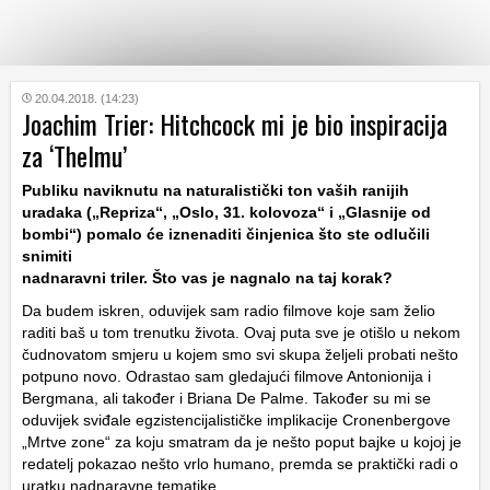
KATEGORIJE
20.04.2018. (14:23)
Joachim Trier: Hitchcock mi je bio inspiracija
za ‘Thelmu’
HRVATSKI
WEB
Publiku naviknutu na naturalistički ton vaših ranijih
uradaka („Repriza“, „Oslo, 31. kolovoza“ i „Glasnije od
bombi“) pomalo će iznenaditi činjenica što ste odlučili
snimiti
nadnaravni triler. Što vas je nagnalo na taj korak?
Da budem iskren, oduvijek sam radio filmove koje sam želio
raditi baš u tom trenutku života. Ovaj puta sve je otišlo u nekom
čudnovatom smjeru u kojem smo svi skupa željeli probati nešto
potpuno novo. Odrastao sam gledajući filmove Antonionija i
Bergmana, ali također i Briana De Palme. Također su mi se
oduvijek sviđale egzistencijalističke implikacije Cronenbergove
„Mrtve zone“ za koju smatram da je nešto poput bajke u kojoj je
redatelj pokazao nešto vrlo humano, premda se praktički radi o
uratku nadnaravne tematike.