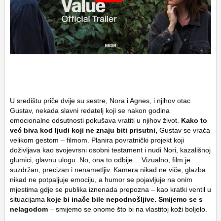
U središtu priče dvije su sestre, Nora i Agnes, i njihov otac
Gustav, nekada slavni redatelj koji se nakon godina
emocionalne odsutnosti pokušava vratiti u njihov život.
Kako to
već biva kod ljudi koji ne znaju biti prisutni,
Gustav se vraća
velikom gestom – filmom. Planira povratnički projekt koji
doživljava kao svojevrsni osobni testament i nudi Nori, kazališnoj
glumici, glavnu ulogu. No, ona to odbije… Vizualno, film je
suzdržan, precizan i nenametljiv. Kamera nikad ne viče, glazba
nikad ne potpaljuje emociju, a humor se pojavljuje na onim
mjestima gdje se publika iznenada prepozna – kao kratki ventil u
situacijama
koje bi inače bile nepodnošljive. Smijemo se s
nelagodom
– smijemo se onome što bi na vlastitoj koži boljelo.