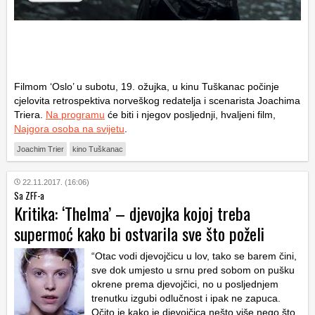
Filmom ‘Oslo’ u subotu, 19. ožujka, u kinu Tuškanac počinje
cjelovita retrospektiva norveškog redatelja i scenarista Joachima
Triera.
Na programu
će biti i njegov posljednji, hvaljeni film,
Najgora osoba na svijetu
.
Joachim Trier
kino Tuškanac
22.11.2017. (16:06)
Sa ZFF-a
Kritika: ‘Thelma’ – djevojka kojoj treba
supermoć kako bi ostvarila sve što poželi
“Otac vodi djevojčicu u lov, tako se barem čini,
sve dok umjesto u srnu pred sobom on pušku
okrene prema djevojčici, no u posljednjem
trenutku izgubi odlučnost i ipak ne zapuca.
Očito je kako je djevojčica nešto više nego što