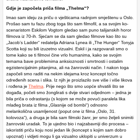
Gdje je započela priča filma „Thelma“?
Imao sam ideju za priču o vješticama radnjom smještenu u Oslo.
Prošao sam tu fazu zbog toga što sam filmofil, a sa svojim ko-
scenaristom Eskilom Vogtom gledao sam puno talijanskih horor
filmova iz 70-ih. Sjećam se da sam gledao filmove kao što su
„Jacob’s Ladder“ redatelja Adriana Lynea ili „The Hunger“ Tonyja
Scotta koji su bili izuzetno vizualni. Eskil i ja razgovarali smo o
tome kako se ti filmovi čine vrlo humanima, kako se svojim
temama bave problemima anksioznosti i smrtnosti i ostalim
egzistencijalnim pitanjima, ali na žanrovski način. I nakon toga
započeli smo raditi na nekim idejama kroz koncept točno
određenih scena i slika. Iz njih je proizlazilo sve više i više likova
i rođena je
Thelma
. Prije nego što smo uopće shvatili što se
događa, počeli smo žonglirati s dvije stvari odjednom – jedna je
bila priča o odrastanju (s kojom se može povući paralela lika
mlađeg brata iz filma „Glasnije od bombi“) odnosno
melankolična usamljenost (poput one iz filma „Oslo, 31.
kolovoza“), a druga je bila sam filmski žanr, jer smo željeli snimiti
žanrovski uradak. To je ujedno bio i najzabavniji dio procesa –
iskoristiti priču koju nosi jedan lik (koncept s kojim sam dobro
upoznat) i vidjeti mogu li ga vizualno uklopiti u univerzum u