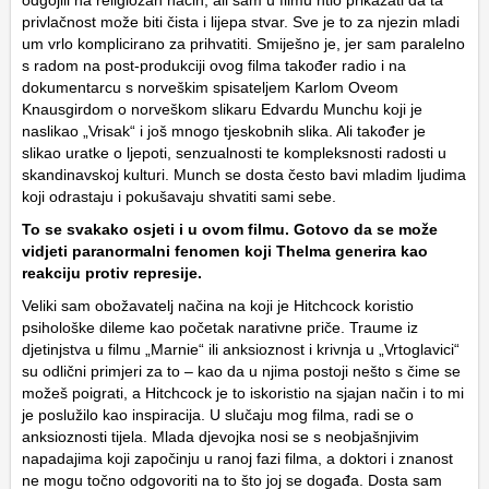
odgojili na religiozan način, ali sam u filmu htio prikazati da ta
privlačnost može biti čista i lijepa stvar. Sve je to za njezin mladi
um vrlo komplicirano za prihvatiti. Smiješno je, jer sam paralelno
s radom na post-produkciji ovog filma također radio i na
dokumentarcu s norveškim spisateljem Karlom Oveom
Knausgirdom o norveškom slikaru Edvardu Munchu koji je
naslikao „Vrisak“ i još mnogo tjeskobnih slika. Ali također je
slikao uratke o ljepoti, senzualnosti te kompleksnosti radosti u
skandinavskoj kulturi. Munch se dosta često bavi mladim ljudima
koji odrastaju i pokušavaju shvatiti sami sebe.
To se svakako osjeti i u ovom filmu. Gotovo da se može
vidjeti paranormalni fenomen koji Thelma generira kao
reakciju protiv represije.
Veliki sam obožavatelj načina na koji je Hitchcock koristio
psihološke dileme kao početak narativne priče. Traume iz
djetinjstva u filmu „Marnie“ ili anksioznost i krivnja u „Vrtoglavici“
su odlični primjeri za to – kao da u njima postoji nešto s čime se
možeš poigrati, a Hitchcock je to iskoristio na sjajan način i to mi
je poslužilo kao inspiracija. U slučaju mog filma, radi se o
anksioznosti tijela. Mlada djevojka nosi se s neobjašnjivim
napadajima koji započinju u ranoj fazi filma, a doktori i znanost
ne mogu točno odgovoriti na to što joj se događa. Dosta sam