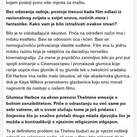
kojem postoji puno više mjesta za maštu.
Bez odavanja radnje, postoje trenuci kada film odlazi iz
racionalnog svijeta u svijet snova, noćnih mora i
fantastike. Kako vam je bilo istraživati ovakve stvari?
Bilo je to oslobađajuće iskustvo. Priča na određeni način ima i
mitsku kvalitetu. Bavi se odnosom oca i kćeri. Bavi se
nemogućnošću prihvaćanja vlastite sudbine. Film ima tu jednu
mitsku razinu koja je netipična za današnju norvešku
kinematografiju. Za mene je poprilično zanimljivo bilo po prvi put
spojiti snimanje u Cinemascopeu i pronalazak glumica koje
ranije uopće nisu glumile ili su glumile tek u nekolicini uradaka.
Eili Harboe ima nešto malo iskustva, ali nije akademska glumica,
dok je Kaya Wilkins prvenstveno glazbenica koju smo morali
nagovoriti da nastupi u našem filmu.
Glumica Harboe na ekran prenosi Thelmine emocije s
bolnim senzibilitetom. Priče o odrastanju su već same po
sebi vatrene, ali u ovom slučaju tome je još pridana i
činjenica što ju snažno privlači druga mlada djevojka što je
možda u kontradikciji s njezinim religioznim odgojem.
To je definitivno problem za Thelmu budući su je njezini roditelji