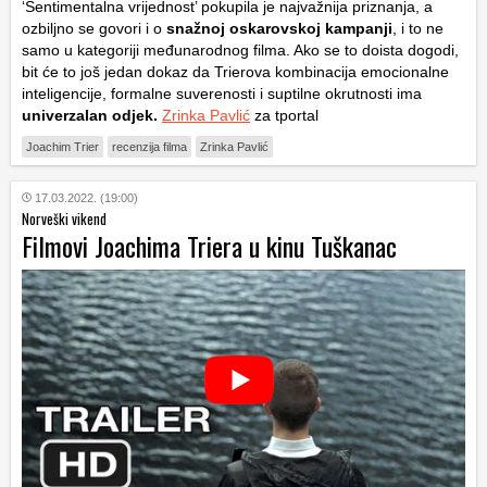
‘Sentimentalna vrijednost’ pokupila je najvažnija priznanja, a
ozbiljno se govori i o
snažnoj oskarovskoj kampanji
, i to ne
samo u kategoriji međunarodnog filma. Ako se to doista dogodi,
bit će to još jedan dokaz da Trierova kombinacija emocionalne
inteligencije, formalne suverenosti i suptilne okrutnosti ima
univerzalan odjek.
Zrinka Pavlić
za tportal
Joachim Trier
recenzija filma
Zrinka Pavlić
17.03.2022. (19:00)
Norveški vikend
Filmovi Joachima Triera u kinu Tuškanac