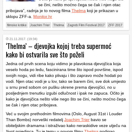
se čini, nešto moćno čega se čak i njen otac
pribojava”, radnja je to novog filma
Thelma
koji je prikazan u
sklopu ZFF-a.
Monitor.hr
filmske kritike
Joachim Trier
Thelma
Zagreb Film Festival 2017
ZFF 2017
21.11.2017. (19:34)
‘Thelma’ – djevojka kojoj treba supermoć
kako bi ostvarila sve što poželi
Jedna od prvih scena koju vidimo je plavokosa djevojčica koja
veselo hoda po ledu, fascinirana time što ispod površine, ispod
svojih nogu, vidi ribe kako plivaju i što zapravo može hodati po
vodi. Njen otac vodi je u lov, tako se barem čini, sve dok umjesto
u srnu pred sobom on pušku okrene prema djevojčici, no u
posljednjem trenutku izgubi odlučnost i ipak ne zapuca. Očito je
kako je djevojčica nešto više nego što se čini, nešto moćno čega
se čak i njen otac pribojava.
Već u svojim prethodnim filmovima (
Oslo, August 31st
i
Louder
Than Bombs
) norveški redatelj
Joachim Trier
bavio se
obiteljskim dramama i istraživao kako neraskidive veze utječu na
život pojedinca. Tu je temu u novom filmu
Thelma
podigao