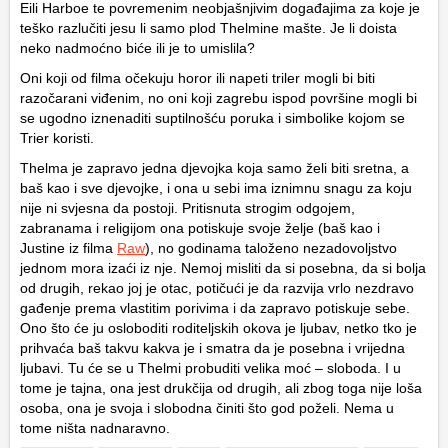
Eili Harboe te povremenim neobjašnjivim događajima za koje je
teško razlučiti jesu li samo plod Thelmine mašte. Je li doista
neko nadmoćno biće ili je to umislila?
Oni koji od filma očekuju horor ili napeti triler mogli bi biti
razočarani viđenim, no oni koji zagrebu ispod površine mogli bi
se ugodno iznenaditi suptilnošću poruka i simbolike kojom se
Trier koristi.
Thelma je zapravo jedna djevojka koja samo želi biti sretna, a
baš kao i sve djevojke, i ona u sebi ima iznimnu snagu za koju
nije ni svjesna da postoji. Pritisnuta strogim odgojem,
zabranama i religijom ona potiskuje svoje želje (baš kao i
Justine iz filma
Raw
), no godinama taloženo nezadovoljstvo
jednom mora izaći iz nje. Nemoj misliti da si posebna, da si bolja
od drugih, rekao joj je otac, potičući je da razvija vrlo nezdravo
gađenje prema vlastitim porivima i da zapravo potiskuje sebe.
Ono što će ju osloboditi roditeljskih okova je ljubav, netko tko je
prihvaća baš takvu kakva je i smatra da je posebna i vrijedna
ljubavi. Tu će se u Thelmi probuditi velika moć – sloboda. I u
tome je tajna, ona jest drukčija od drugih, ali zbog toga nije loša
osoba, ona je svoja i slobodna činiti što god poželi. Nema u
tome ništa nadnaravno.