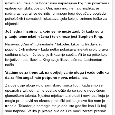
istraživao. Ideja o psihogenskim napadajima koji nisu povezani s
epilepsijom zbilja postoji. Oni, naravno, nemaju implikacije
nadnaravnog, ali se definitivno mnogo toga događa u pogledu
psiholoških i somatskih iskustava tijela koje je iznimno teško za
objasniti.
Još jedna inspiracija koju se ne može zaobići kada su u
pitanju teme mladih žena i telekineze jest Stephen King.
Naravno. „Carrie“ i „Firestarter“ također. Likovi iz tih djela su
poput grčkih mitova – kada netko pokušava nijekati svoju pravu
sudbinu s kojom će se prije ili kasnije suočiti. Ali to su priče koje
isključivo nose likovi, a King svoje likove piše na fascinantan
način.
Vratimo se za trenutak na dodjeljivanje uloga i vašu odluku
da za film angažirate potpuno nova, mlada lica.
Za ove dvije uloge vidio sam skoro tisuću ljudi. Kada smo se
upoznali s Eili, odmah je postalo očito da se radi o neobičnom
glumačkom talentu. Njezina mješavina zrelosti i nevinosti koju je
mogla predstaviti na ekranu praktički pokazuje sve što nam je
trebalo. Također je pomoglo što je ona isto godište kao i lik koji
smo napisali. Veliko je pitanje bilo da li će moći izdržati pritisak