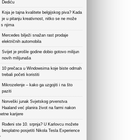
Dediću
Koja je tajna kvalitete belgijskog piva? Kada
je u pitanju kreativnost, nitko se ne može
i s njima
Mercedes bilježi snažan rast prodaje
električnih automobila
Svijet je prošle godine dobio gotovo milijun
novih milijunaša
10 prečaca u Windowsima koje biste odmah
trebali početi koristiti
Mikrozelenje – kako ga uzgojiti i na što
paziti
Norveški junak Svjetskog prvenstva
Haaland već planira život na farmi nakon
etne karijere
Rođeni ste 10. srpnja? U Karlovcu možete
besplatno posjetiti Nikola Tesla Experience
r