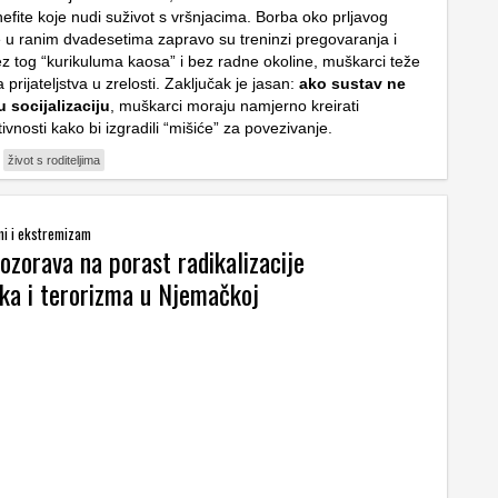
efite koje nudi suživot s vršnjacima. Borba oko prljavog
 u ranim dvadesetima zapravo su treninzi pregovaranja i
Bez tog “kurikuluma kaosa” i bez radne okoline, muškarci teže
 prijateljstva u zrelosti. Zaključak je jasan:
ako sustav ne
 socijalizaciju
, muškarci moraju namjerno kreirati
ivnosti kako bi izgradili “mišiće” za povezivanje.
život s roditeljima
mi i ekstremizam
ozorava na porast radikalizacije
ika i terorizma u Njemačkoj