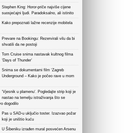
Stephen King: Horor-priče najviše cijene
suosjećajni ljudi. Paradoksalno, ali istinito
Kako prepoznati lažne recenzije mobitela
Prevare na Bookingu: Rezervirali vilu da bi
shvatili da ne postoji
Tom Cruise snima nastavak kultnog filma
‘Days of Thunder’
Snima se dokumentarni film ‘Zagreb
Underground – Kako je počeo rave u mom
‘Vjesnik u plamenu‘. Pogledajte strip koji je
nastao na temelju istraživanja što se
vo dogodilo
Pas u SAD-u uključio toster. Izazvao požar
koji je uništio kuću
U Šibeniku izrađen mural posvećen Arsenu