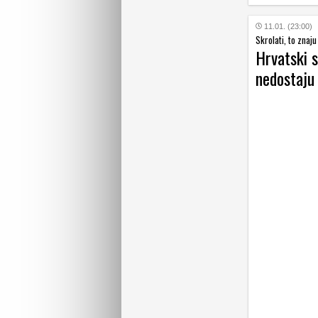
11.01. (23:00)
Skrolati, to znaju
Hrvatski s
nedostaju 