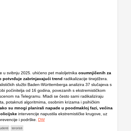
e u svibnju 2025. uhićeno pet maloljetnika
osumnjičenih za
o potvrđuje zabrinjavajući trend
radikalizacije tinejdžera.
alističkih službi Baden-Württemberga analizira 37 slučajeva s
bi počinitelja od 16 godina, povezanih s ekstremističkom
scenom na Telegramu. Mladi se često sami radikaliziraju
ta, potaknuti algoritmima, osobnim krizama i psihičkim
ako su mnogi planirali napade u poodmakloj fazi, većina
olicijske
intervencije napustila ekstremističke krugove, uz
prevencije i podrške.
DW
udenti
teroristi