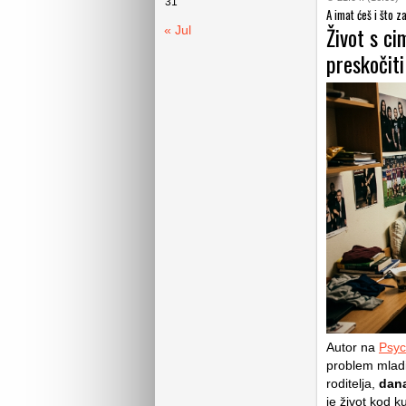
31
A imat ćeš i što z
Život s c
« Jul
preskočiti
Autor na
Psyc
problem mladi
roditelja,
dana
je život kod k