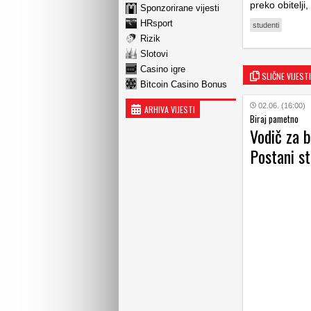
preko obitelji,
Sponzorirane vijesti
HRsport
studenti
Rizik
Slotovi
Casino igre
SLIČNE VIJESTI
Bitcoin Casino Bonus
02.06. (16:00)
ARHIVA VIJESTI
Biraj pametno
Vodič za b
Postani s