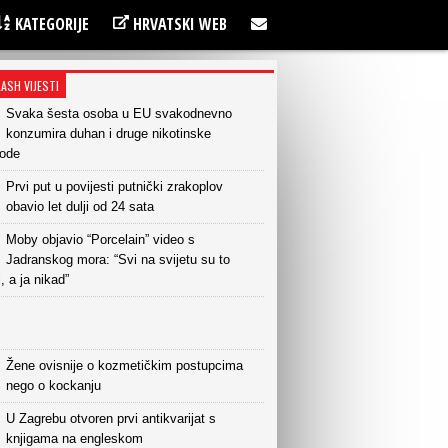
KATEGORIJE
HRVATSKI WEB
LASH VIJESTI
Svaka šesta osoba u EU svakodnevno
konzumira duhan i druge nikotinske
vode
Prvi put u povijesti putnički zrakoplov
obavio let dulji od 24 sata
Moby objavio “Porcelain” video s
Jadranskog mora: “Svi na svijetu su to
i, a ja nikad”
Žene ovisnije o kozmetičkim postupcima
nego o kockanju
U Zagrebu otvoren prvi antikvarijat s
knjigama na engleskom