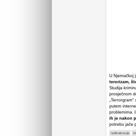
U Njemačkoj j
terorizam, št
Studija krimin
prosječnom do
„Terrorgram“ 
putem interne
problemima. I
ih je nakon p
potrebu jače 
radikalizacija
st