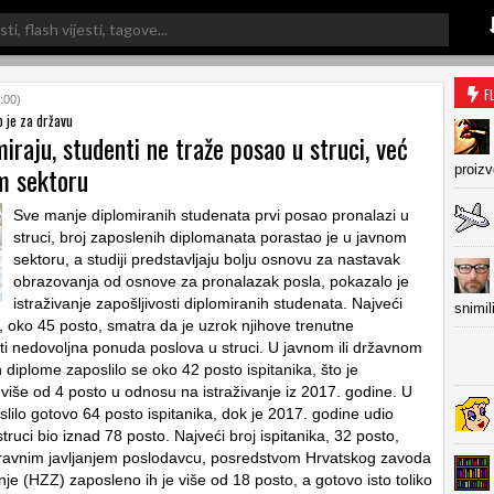
F
:00)
o je za državu
iraju, studenti ne traže posao u struci, već
m sektoru
proiz
Sve manje diplomiranih studenata prvi posao pronalazi u
struci, broj zaposlenih diplomanata porastao je u javnom
sektoru, a studiji predstavljaju bolju osnovu za nastavak
obrazovanja od osnove za pronalazak posla, pokazalo je
istraživanje zapošljivosti diplomiranih studenata. Najveći
snimil
a, oko 45 posto, smatra da je uzrok njihove trenutne
i nedovoljna ponuda poslova u struci. U javnom ili državnom
diplome zaposlilo se oko 42 posto ispitanika, što je
više od 4 posto u odnosu na istraživanje iz 2017. godine. U
slilo gotovo 64 posto ispitanika, dok je 2017. godine udio
truci bio iznad 78 posto. Najveći broj ispitanika, 32 posto,
zravnim javljanjem poslodavcu, posredstvom Hrvatskog zavoda
je (HZZ) zaposleno ih je više od 18 posto, a gotovo isto toliko