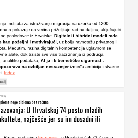
nje Instituta za istraživanje migracija na uzorku od 1200
enata pokazuje da većina priželjkuje rad na daljinu, uključujući
ne poslodavce iz Hrvatske.
Digitalni i hibridni modeli rada
e kao poželjni i motivirajući,
uz bolju ravnotežu privatnog i
ota. Međutim, razina digitalnih kompetencija uglavnom se
ne alate, dok tržište sve više traži znanja iz područja
, analitike podataka,
AI-ja i kibernetičke sigurnosti.
 upozorava na ozbiljan nesrazmjer
između ambicija i stvarne
ti.
Index
tudij
:00)
diplome nego diploma bez računa
razovanja: U Hrvatskoj 74 posto mladih
kultete, najčešće jer su im dosadni ili
Prema podacima
Euronews.
, u Hrvatskoj čak 73,7 posto