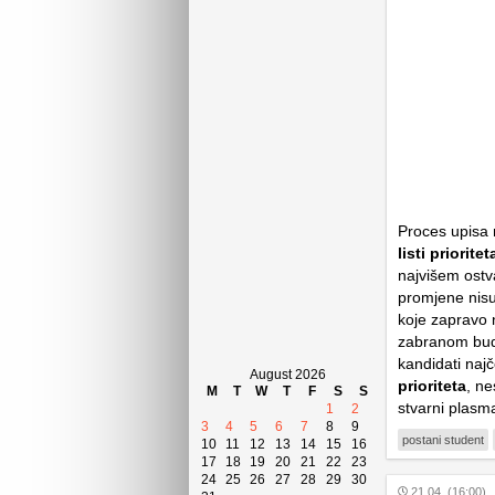
Proces upisa 
listi prioritet
najvišem ostv
promjene nisu
koje zapravo 
zabranom budu
kandidati naj
August 2026
prioriteta
, ne
M
T
W
T
F
S
S
stvarni plasm
1
2
3
4
5
6
7
8
9
postani student
10
11
12
13
14
15
16
17
18
19
20
21
22
23
24
25
26
27
28
29
30
21.04. (16:00)