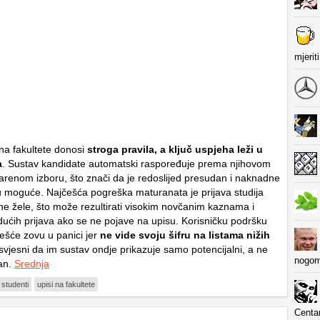
mjerit
na fakultete donosi
stroga pravila,
a ključ uspjeha leži u
a
. Sustav kandidate automatski raspoređuje prema njihovom
arenom izboru, što znači da je redoslijed presudan i naknadne
 moguće. Najčešća pogreška maturanata je prijava studija
ne žele, što može rezultirati visokim novčanim kaznama i
ćih prijava ako se ne pojave na upisu. Korisničku podršku
češće zovu u panici jer
ne vide svoju šifru na listama nižih
svjesni da im sustav ondje prikazuje samo potencijalni, a ne
nogom
an.
Srednja
studenti
upisi na fakultete
Centa