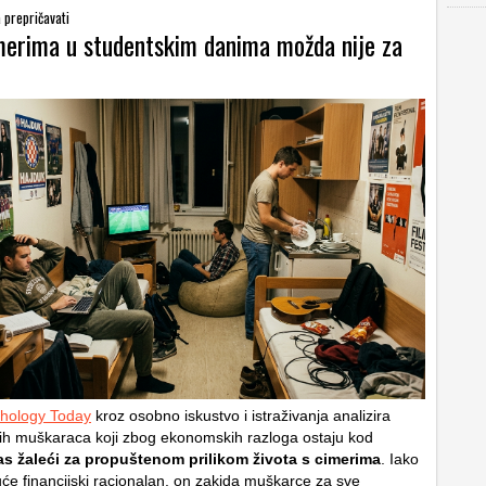
a prepričavati
imerima u studentskim danima možda nije za
hology Today
kroz osobno iskustvo i istraživanja analizira
h muškaraca koji zbog ekonomskih razloga ostaju kod
s žaleći za propuštenom prilikom života s cimerima
. Iako
uće financijski racionalan, on zakida muškarce za sve