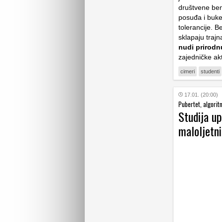
društvene ben
posuđa i buke
tolerancije. 
sklapaju trajna
nudi prirodnu
zajedničke akt
cimeri
studenti
17.01. (20:00)
Pubertet, algorit
Studija up
maloljetn