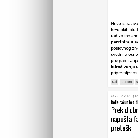
Novo istraživa
hrvatskih stud
rad za inozem
percipiraju s
poslovnog živ
svodi na osnov
programiranja
Istraživanje
pripremljenos
rad
studenti
s
22.12.2025. (12
Bolje račun bez 
Prekid ob
napušta fa
preteški