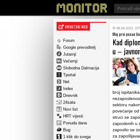
Search
for:
HRVATSKI WEB
08.04.2022. (07
Moj prvi posao bi
Kad diplom
Forum
Google prevoditelj
u – javno
Jutarnji
Večernji
Slobodna Dalmacija
Tportal
Net
Index
broj ispitanik
Dnevnik
nezaposlenost
24sata
sektoru nakon 
Novi list
povećanje od 
HRT vijesti
struci se zapo
Ponuda dana
zaposlenih u s
zaposlio se i
Bug
za zapošljavan
1 klik do svega