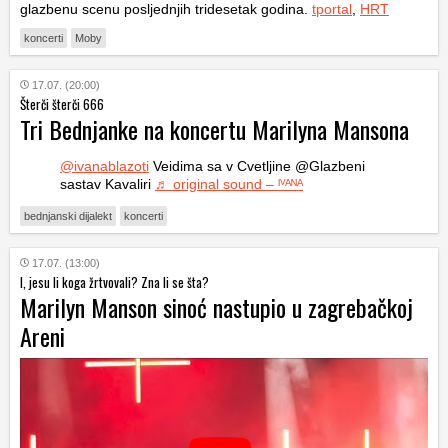
glazbenu scenu posljednjih tridesetak godina.
tportal
,
HRT
koncerti
Moby
17.07. (20:00)
Šterči šterči 666
Tri Bednjanke na koncertu Marilyna Mansona
@ivanablazoti
Veidima sa v Cvetljine @Glazbeni
sastav Kavaliri
♬ original sound – ᴵⱽᴬᴺᴬ
bednjanski dijalekt
koncerti
17.07. (13:00)
I, jesu li koga žrtvovali? Zna li se šta?
Marilyn Manson sinoć nastupio u zagrebačkoj
Areni