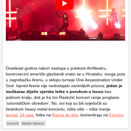
Dvadeset godina nakon nastupa u pulskom Amfiteatru,
kontroverzni američki glazbenik vratio se u Hrvatsku, ovoga puta
u zagrebačku Arenu, u sklopu turneje One Assassination Under
God. Ispred Arene nije nedostajalo zanimljivih prizora;
jedan je
muškarac dijelio vjerske letke s porukom o Isusu
kao
jedinom kralju, dok je fra Ivo Rastočić koncert ranije proglasio
‘sotonističkim obredom’. No, oni koji su bili svjedočili su
žestokom heavy metal koncertu, ništa više – ništa manje.
tportal
,
24 sata
, fotke na
Ravno do dna
, komentiraju na
Forumu
koncerti
Marilyn Manson