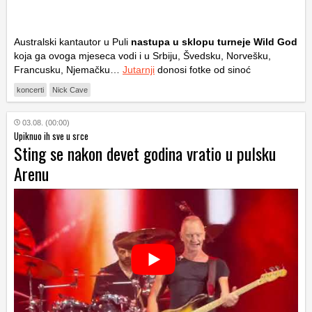
Australski kantautor u Puli
nastupa u sklopu turneje Wild God
koja ga ovoga mjeseca vodi i u Srbiju, Švedsku, Norvešku,
Francusku, Njemačku…
Jutarnji
donosi fotke od sinoć
koncerti
Nick Cave
03.08. (00:00)
Upiknuo ih sve u srce
Sting se nakon devet godina vratio u pulsku
Arenu