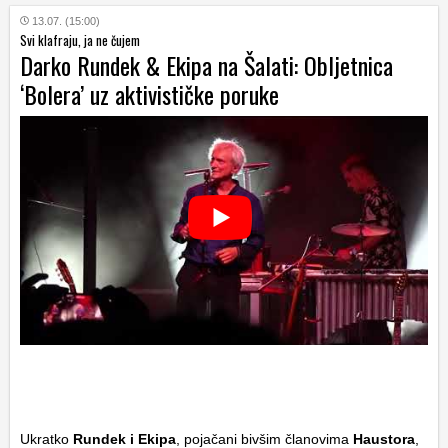
13.07. (15:00)
Svi klafraju, ja ne čujem
Darko Rundek & Ekipa na Šalati: Obljetnica
‘Bolera’ uz aktivističke poruke
Ukratko
Rundek i Ekipa
, pojačani bivšim članovima
Haustora
,