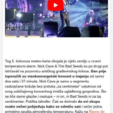
Tog 5. kolovoza meteo-karta obojala je cijelu zemlju u crveni
temperaturni alarm. Nick Cave & The Bad Seeds su po drugi put
istrčavali na pozornicu antičkog građevinskog kolosa.
Dan prije
isporučili su visokoenergetski koncert u trajanju
od ravno
dva sata i 37 minuta. Nick Cave je samo u segmentu
raskopčane košulje bez prsluka „za centimetar“ ustuknuo od
svog uobičajenog koncertnog imidža uglađenog gospodina. Što
se tiče same glazbe i nastupa – ni on, ni Bad Seeds ni za taj
centimentar. Publika također. Čak se doimalo
da svi skupa
svake večeri pobjeđuju kako se odmiču sati
i večer jedva
primjetno spušta atmosfersku temperaturu. Kažu na
Ravno do