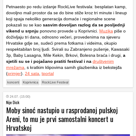
Petnaesto po redu izdanje RockLive festivala: besplatan kamp,
dovoljno mali prostor da se do bine stiže kroz tri minute i lineup
koji spaja nekoliko generacija domaće i regionalne scene
pokazali su se kao
sasvim dovoljan razlog da se posljednji
vikend u srpnju
ponovno provede u Koprivnici.
Muzika
piše o
doživljaju tri dana, odnosno večeri, provedenima na sjeveru
Hrvatske gdje se, sudeći prema fotkama i videima, okupio
respektabilan broj ljudi. Svirali su Zabranjeno pušenje, Kawasaki
3p, Baby Lasagna, Mile Kekin, Brkovi, Bolesna braća i drugi,
a
sjetili su se i pojačano pratiti festival i na
društvenim
mrežama
, s kratkim klipovima samih glazbenika iz bekstejđa
(
primjer
).
24 sata
,
tportal
koncerti
Koprivnica
RockLive Festival
24.07. (15:00)
Nije Dick
Moby sinoć nastupio u rasprodanoj pulskoj
Areni, to mu je prvi samostalni koncert u
Hrvatskoj