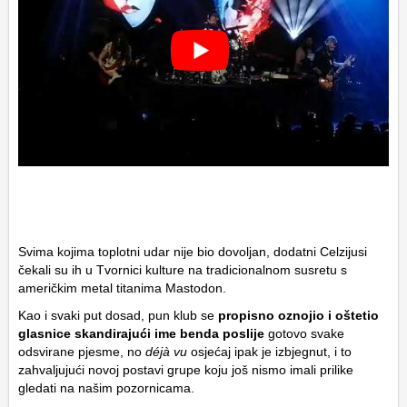
Svima kojima toplotni udar nije bio dovoljan, dodatni Celzijusi
čekali su ih u Tvornici kulture na tradicionalnom susretu s
američkim metal titanima Mastodon.
Kao i svaki put dosad, pun klub se
propisno oznojio i oštetio
glasnice skandirajući ime benda poslije
gotovo svake
odsvirane pjesme, no
déjà vu
osjećaj ipak je izbjegnut, i to
zahvaljujući novoj postavi grupe koju još nismo imali prilike
gledati na našim pozornicama.