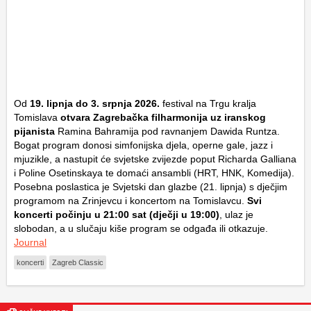
Od
19. lipnja do 3. srpnja 2026.
festival na Trgu kralja
Tomislava
otvara Zagrebačka filharmonija uz iranskog
pijanista
Ramina Bahramija pod ravnanjem Dawida Runtza.
Bogat program donosi simfonijska djela, operne gale, jazz i
mjuzikle, a nastupit će svjetske zvijezde poput Richarda Galliana
i Poline Osetinskaya te domaći ansambli (HRT, HNK, Komedija).
Posebna poslastica je Svjetski dan glazbe (21. lipnja) s dječjim
programom na Zrinjevcu i koncertom na Tomislavcu.
Svi
koncerti počinju u 21:00 sat (dječji u 19:00)
, ulaz je
slobodan, a u slučaju kiše program se odgađa ili otkazuje.
Journal
koncerti
Zagreb Classic