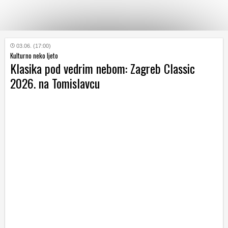
KATEGORIJE
03.06. (17:00)
Kulturno neko ljeto
Klasika pod vedrim nebom: Zagreb Classic
HRVATSKI
2026. na Tomislavcu
WEB