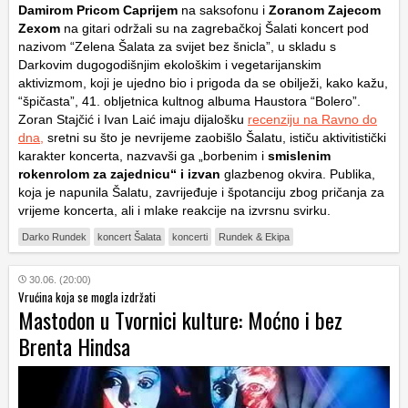
Damirom Pricom Caprijem
na saksofonu i
Zoranom Zajecom
Zexom
na gitari održali su na zagrebačkoj Šalati koncert pod
nazivom “Zelena Šalata za svijet bez šnicla”, u skladu s
Darkovim dugogodišnjim ekološkim i vegetarijanskim
aktivizmom, koji je ujedno bio i prigoda da se obilježi, kako kažu,
“špičasta”, 41. obljetnica kultnog albuma Haustora “Bolero”.
Zoran Stajčić i Ivan Laić imaju dijalošku
recenziju na Ravno do
dna,
sretni su što je nevrijeme zaobišlo Šalatu, ističu aktivitistički
karakter koncerta, nazvavši ga „borbenim i
smislenim
rokenrolom za zajednicu“ i izvan
glazbenog okvira. Publika,
koja je napunila Šalatu, zavrijeđuje i špotanciju zbog pričanja za
vrijeme koncerta, ali i mlake reakcije na izvrsnu svirku.
Darko Rundek
koncert Šalata
koncerti
Rundek & Ekipa
30.06. (20:00)
Vrućina koja se mogla izdržati
Mastodon u Tvornici kulture: Moćno i bez
Brenta Hindsa