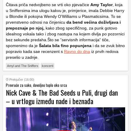
Čitava priča nedvojbeno se vrti oko pjevačice
Amy Taylor
, koja
u Sniffersima ima ulogu kakvu je, primjerice, imala Debbie Harry
u Blondie ili pokojna Wendy O’Williams u Plasmaticsima. To se
prvenstveno odnosi na činjenicu
da bend većina doživljava i
prepoznaje po njoj,
kako zbog specifičnog, za punk gotovo
idealnog vokala tako i zbog nastupa na kojem divlja po pozornici
bez sekunde predaha.Što se “servisnih informacija“ tiče,
spomenimo da je
Šalata bila fino popunjena
i da se zvuk bitno
popravio kada sae recenzent s
Ravno do dna
iz prvih redova
preselio u zadnje.
Amyl and The Sniffers
koncerti
Prekjučer (16:00)
Prevruće za sako, dovoljno toplo oko srca
Nick Cave & The Bad Seeds u Puli, drugi dan
– u vrtlogu između nade i beznađa