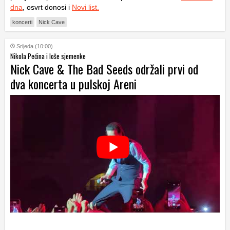
dna
, osvrt donosi i
Novi list.
koncerti
Nick Cave
Srijeda (10:00)
Nikola Pećina i loše sjemenke
Nick Cave & The Bad Seeds održali prvi od
dva koncerta u pulskoj Areni