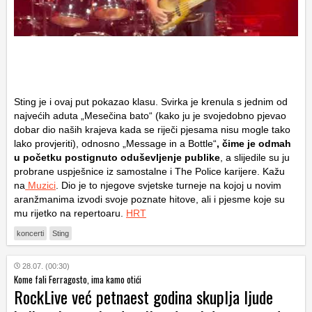
Sting je i ovaj put pokazao klasu. Svirka je krenula s jednim od
najvećih aduta „Mesečina bato“ (kako ju je svojedobno pjevao
dobar dio naših krajeva kada se riječi pjesama nisu mogle tako
lako provjeriti), odnosno „Message in a Bottle“
, čime je odmah
u početku postignuto oduševljenje publike
, a slijedile su ju
probrane uspješnice iz samostalne i The Police karijere. Kažu
na
Muzici
. Dio je to njegove svjetske turneje na kojoj u novim
aranžmanima izvodi svoje poznate hitove, ali i pjesme koje su
mu rijetko na repertoaru.
HRT
koncerti
Sting
28.07. (00:30)
Kome fali Ferragosto, ima kamo otići
RockLive već petnaest godina skuplja ljude