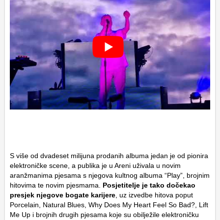
S više od dvadeset milijuna prodanih albuma jedan je od pionira
elektroničke scene, a publika je u Areni uživala u novim
aranžmanima pjesama s njegova kultnog albuma “Play”, brojnim
hitovima te novim pjesmama.
Posjetitelje je tako dočekao
presjek njegove bogate karijere
, uz izvedbe hitova poput
Porcelain, Natural Blues, Why Does My Heart Feel So Bad?, Lift
Me Up i brojnih drugih pjesama koje su obilježile elektroničku