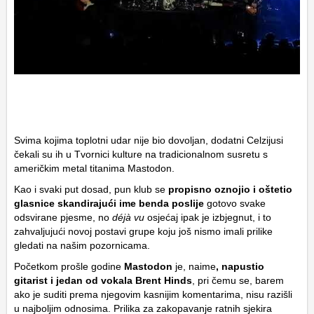
Svima kojima toplotni udar nije bio dovoljan, dodatni Celzijusi
čekali su ih u Tvornici kulture na tradicionalnom susretu s
američkim metal titanima Mastodon.
Kao i svaki put dosad, pun klub se
propisno oznojio i oštetio
glasnice skandirajući ime benda poslije
gotovo svake
odsvirane pjesme, no
déjà vu
osjećaj ipak je izbjegnut, i to
zahvaljujući novoj postavi grupe koju još nismo imali prilike
gledati na našim pozornicama.
Početkom prošle godine
Mastodon
je, naime
, napustio
gitarist i jedan od vokala Brent Hinds
, pri čemu se, barem
ako je suditi prema njegovim kasnijim komentarima, nisu razišli
u najboljim odnosima. Prilika za zakopavanje ratnih sjekira