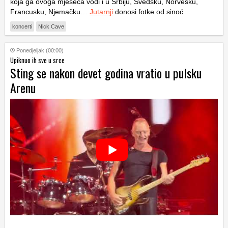
koja ga ovoga mjeseca vodi i u Srbiju, Švedsku, Norvešku,
Francusku, Njemačku…
Jutarnji
donosi fotke od sinoć
koncerti
Nick Cave
Ponedjeljak (00:00)
Upiknuo ih sve u srce
Sting se nakon devet godina vratio u pulsku
Arenu