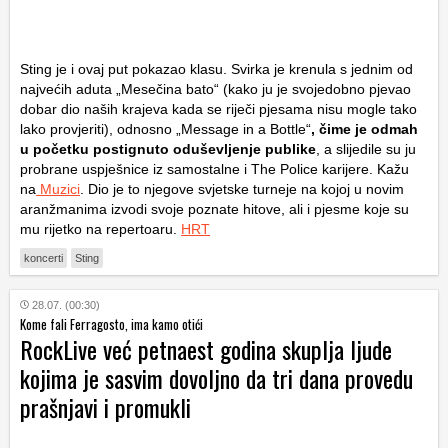
Sting je i ovaj put pokazao klasu. Svirka je krenula s jednim od
najvećih aduta „Mesečina bato“ (kako ju je svojedobno pjevao
dobar dio naših krajeva kada se riječi pjesama nisu mogle tako
lako provjeriti), odnosno „Message in a Bottle“
, čime je odmah
u početku postignuto oduševljenje publike
, a slijedile su ju
probrane uspješnice iz samostalne i The Police karijere. Kažu
na
Muzici
. Dio je to njegove svjetske turneje na kojoj u novim
aranžmanima izvodi svoje poznate hitove, ali i pjesme koje su
mu rijetko na repertoaru.
HRT
koncerti
Sting
28.07. (00:30)
Kome fali Ferragosto, ima kamo otići
RockLive već petnaest godina skuplja ljude
kojima je sasvim dovoljno da tri dana provedu
prašnjavi i promukli