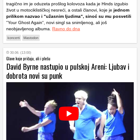
tragično im je oduzeta prošlog kolovoza kada je Hinds izgubio
život u motociklističkoj nesreći, a ostali članovi, koje je
jednom
prilikom nazvao i “užasnim ljudima“, sinoć su mu posvetili
“Your Ghost Again“, novi singl sa snimljenog, ali još
neobjavljenog albuma.
Ravno do dna
koncerti
Mastodon
30.06. (13:00)
Glave koje pričaju, ali i plešu
David Byrne nastupio u pulskoj Areni: Ljubav i
dobrota novi su punk