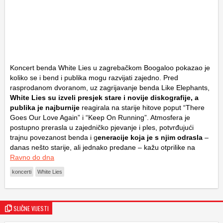
Koncert benda
White Lies
u zagrebačkom
Boogaloo
pokazao je
koliko se i bend i publika mogu razvijati zajedno. Pred
rasprodanom dvoranom, uz zagrijavanje benda
Like Elephants
,
White Lies su izveli presjek stare i novije diskografije, a
publika je najburnije
reagirala na starije hitove poput “There
Goes Our Love Again” i “Keep On Running”. Atmosfera je
postupno prerasla u zajedničko pjevanje i ples, potvrđujući
trajnu povezanost benda i g
eneracije koja je s njim odrasla
–
danas nešto starije, ali jednako predane – kažu otprilike na
Ravno do dna
koncerti
White Lies
SLIČNE VIJESTI