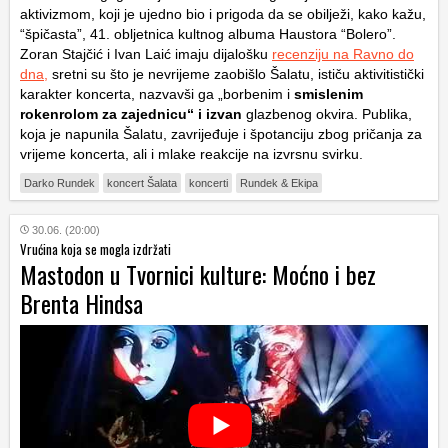
aktivizmom, koji je ujedno bio i prigoda da se obilježi, kako kažu,
“špičasta”, 41. obljetnica kultnog albuma Haustora “Bolero”.
Zoran Stajčić i Ivan Laić imaju dijalošku
recenziju na Ravno do
dna,
sretni su što je nevrijeme zaobišlo Šalatu, ističu aktivitistički
karakter koncerta, nazvavši ga „borbenim i
smislenim
rokenrolom za zajednicu“ i izvan
glazbenog okvira. Publika,
koja je napunila Šalatu, zavrijeđuje i špotanciju zbog pričanja za
vrijeme koncerta, ali i mlake reakcije na izvrsnu svirku.
Darko Rundek
koncert Šalata
koncerti
Rundek & Ekipa
30.06. (20:00)
Vrućina koja se mogla izdržati
Mastodon u Tvornici kulture: Moćno i bez
Brenta Hindsa