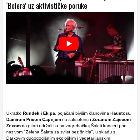
‘Bolera’ uz aktivističke poruke
Ukratko
Rundek i Ekipa
, pojačani bivšim članovima
Haustora
,
Damirom Pricom Caprijem
na saksofonu i
Zoranom Zajecom
Zexom
na gitari održali su na zagrebačkoj Šalati koncert pod
nazivom “Zelena Šalata za svijet bez šnicla”, u skladu s
Darkovim dugogodišnjim ekološkim i vegetarijanskim