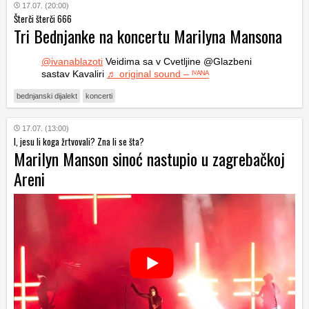
17.07. (20:00)
Šterči šterči 666
Tri Bednjanke na koncertu Marilyna Mansona
@ivanablazoti
Veidima sa v Cvetljine @Glazbeni
sastav Kavaliri
♬ original sound – ᴵⱽᴬᴺᴬ
bednjanski dijalekt
koncerti
17.07. (13:00)
I, jesu li koga žrtvovali? Zna li se šta?
Marilyn Manson sinoć nastupio u zagrebačkoj
Areni