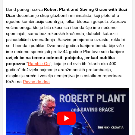
Bend punog naziva
Robert Plant and Saving Grace with Suzi
Dian
decentan je skup glazbenih minimalista, koji plete uhu
ugodnu kombinaciju countryja, folka, bluesa i gospela. Zapravo
većine onoga što je bila okosnica i benda čije ime nećemo
spominjati, samo bez rokerskih krešenda, dubokih katarzi i
psihodeličnih iznenađenja. Sasvim primjereno uzrastu, reklo bi
se. I benda i publike. Dvanaest godina karijere benda čije više
ime nećemo spominjati protiv 44 godine Plantove solo karijere
uvijek će na terenu odnositi pobjedu, jer kad publika
prepozna
“
Ramble On
”, koja je od svih tih “starih oko 400
godina” doživjela najmanje aranžmanskih pretumbacija,
eksplozija sreće i veselja nemjerljiva je s ostatkom repertoara.
Kažu na
Ravno do dna