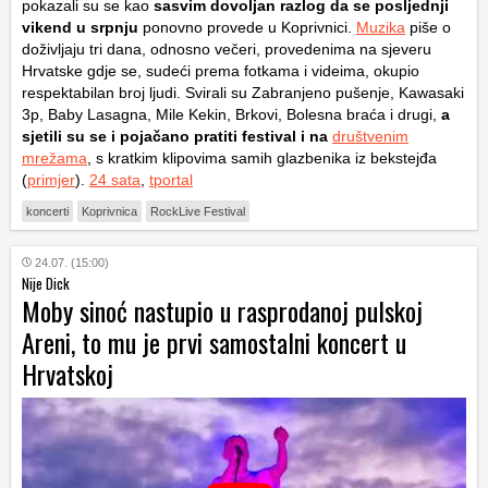
pokazali su se kao
sasvim dovoljan razlog da se posljednji
vikend u srpnju
ponovno provede u Koprivnici.
Muzika
piše o
doživljaju tri dana, odnosno večeri, provedenima na sjeveru
Hrvatske gdje se, sudeći prema fotkama i videima, okupio
respektabilan broj ljudi. Svirali su Zabranjeno pušenje, Kawasaki
3p, Baby Lasagna, Mile Kekin, Brkovi, Bolesna braća i drugi,
a
sjetili su se i pojačano pratiti festival i na
društvenim
mrežama
, s kratkim klipovima samih glazbenika iz bekstejđa
(
primjer
).
24 sata
,
tportal
koncerti
Koprivnica
RockLive Festival
24.07. (15:00)
Nije Dick
Moby sinoć nastupio u rasprodanoj pulskoj
Areni, to mu je prvi samostalni koncert u
Hrvatskoj