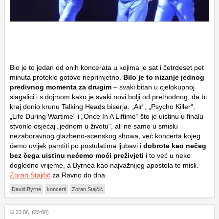
Bio je to jedan od onih koncerata u kojima je sat i četrdeset pet
minuta proteklo gotovo neprimjetno.
Bilo je to nizanje jednog
predivnog momenta za drugim
– svaki bitan u cjelokupnoj
slagalici i s dojmom kako je svaki novi bolji od prethodnog, da bi
kraj donio krunu Talking Heads biserja. „Air“, „Psycho Killer“,
„Life During Wartime“ i „Once In A Liftime“ što je uistinu u finalu
stvorilo osjećaj „jednom u životu“, ali ne samo u smislu
nezaboravnog glazbeno-scenskog showa, već koncerta kojeg
ćemo uvijek pamtiti po postulatima ljubavi i
dobrote kao nečeg
bez čega uistinu nećemo moći preživjeti
i to već u neko
dogledno vrijeme, a Byrnea kao najvažnijeg apostola te misli.
Zoran Stajčić
za Ravno do dna
David Byrne
koncerti
Zoran Stajčić
23.06. (20:00)