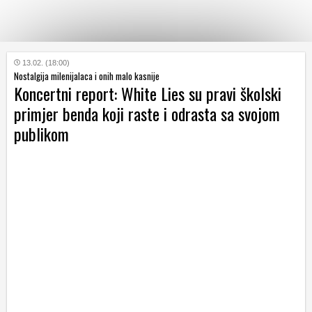
KATEGORIJE
13.02. (18:00)
Nostalgija milenijalaca i onih malo kasnije
Koncertni report: White Lies su pravi školski
HRVATSKI
primjer benda koji raste i odrasta sa svojom
WEB
publikom