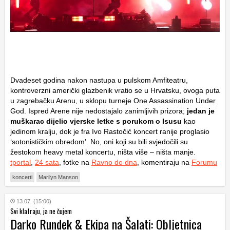
Dvadeset godina nakon nastupa u pulskom Amfiteatru,
kontroverzni američki glazbenik vratio se u Hrvatsku, ovoga puta
u zagrebačku Arenu, u sklopu turneje One Assassination Under
God. Ispred Arene nije nedostajalo zanimljivih prizora;
jedan je
muškarac dijelio vjerske letke s porukom o Isusu
kao
jedinom kralju, dok je fra Ivo Rastočić koncert ranije proglasio
‘sotonističkim obredom’. No, oni koji su bili svjedočili su
žestokom heavy metal koncertu, ništa više – ništa manje.
tportal
,
24 sata
, fotke na
Ravno do dna
, komentiraju na
Forumu
koncerti
Marilyn Manson
13.07. (15:00)
Svi klafraju, ja ne čujem
Darko Rundek & Ekipa na Šalati: Obljetnica