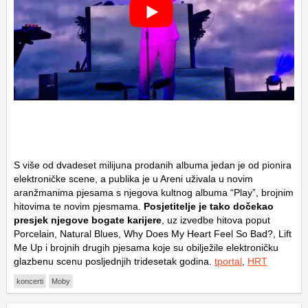
S više od dvadeset milijuna prodanih albuma jedan je od pionira
elektroničke scene, a publika je u Areni uživala u novim
aranžmanima pjesama s njegova kultnog albuma “Play”, brojnim
hitovima te novim pjesmama.
Posjetitelje je tako dočekao
presjek njegove bogate karijere
, uz izvedbe hitova poput
Porcelain, Natural Blues, Why Does My Heart Feel So Bad?, Lift
Me Up i brojnih drugih pjesama koje su obilježile elektroničku
glazbenu scenu posljednjih tridesetak godina.
tportal
,
HRT
koncerti
Moby