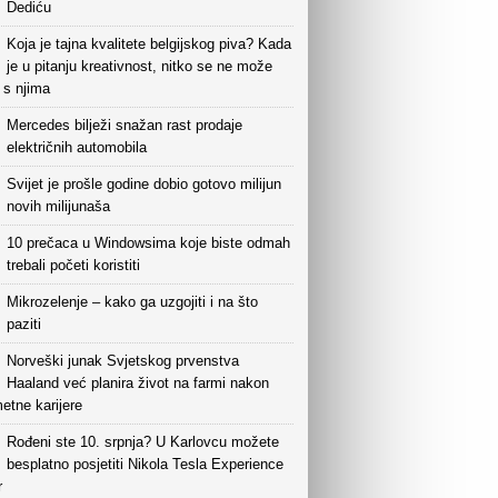
Dediću
Koja je tajna kvalitete belgijskog piva? Kada
je u pitanju kreativnost, nitko se ne može
i s njima
Mercedes bilježi snažan rast prodaje
električnih automobila
Svijet je prošle godine dobio gotovo milijun
novih milijunaša
10 prečaca u Windowsima koje biste odmah
trebali početi koristiti
Mikrozelenje – kako ga uzgojiti i na što
paziti
Norveški junak Svjetskog prvenstva
Haaland već planira život na farmi nakon
etne karijere
Rođeni ste 10. srpnja? U Karlovcu možete
besplatno posjetiti Nikola Tesla Experience
r