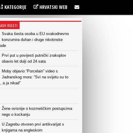
KATEGORIJE
HRVATSKI WEB
LASH VIJESTI
Svaka šesta osoba u EU svakodnevno
konzumira duhan i druge nikotinske
vode
Prvi put u povijesti putnički zrakoplov
obavio let dulji od 24 sata
Moby objavio “Porcelain” video s
Jadranskog mora: “Svi na svijetu su to
i, a ja nikad”
Žene ovisnije o kozmetičkim postupcima
nego o kockanju
U Zagrebu otvoren prvi antikvarijat s
knjigama na engleskom