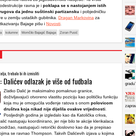
odestrukcije ravna je i
poklapa se s nastojanjem istih
rugova da jednu suštinski partizansku
i pobjedničku
re u zemlju ustaških gubitnika.
Dragan Markovina
za
tkazivanju Bajage pišu i
Novosti
.
na
kolumne
Momčilo Bajagić Bajaga
Zoran Pusić
lja, trebalo bi ih izmisliti
 Dalićev odlazak je više od fudbala
gradu’
Zlatko Dalić je maksimalno pomaknuo granice,
doživljavajući otvoreno vlastitu poziciju kao političku funkciju
koja mu je omogućila vođenje ratova s onom
polovicom
zapra
društva koja nikad nije dijelila ovakve vrijednosti
.
Posljednjih godina je izgledalo kao da Katolička crkva,
ić nastupaju koordinirano, jer nije bilo te akcije klerikalaca
 podržao, nastupajući retorički doslovno kao da je prepisao
ojima se ravnao Thompson. Takvih Dalićevih izjava u kojima