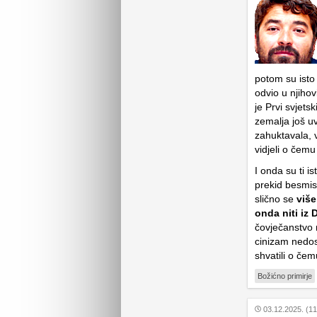
potom su isto 
odvio u njih
je Prvi svjets
zemalja još u
zahuktavala, v
vidjeli o čemu
I onda su ti is
prekid besmisl
slično se
više
onda niti iz 
čovječanstvo n
cinizam nedos
shvatili o če
Božićno primirje
03.12.2025. (11