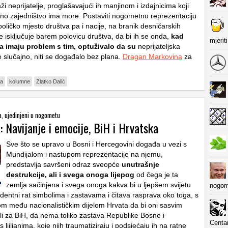
aži neprijatelje, proglašavajući ih manjinom i izdajnicima koji
rano zajedništvo ima more. Postaviti nogometnu reprezentaciju
oličko mjesto društva pa i nacije, na branik desničarskih
je isključuje barem polovicu društva, da bi ih se onda,
kad
mjerit
a imaju problem s tim, optuživalo da su
neprijateljska
je slučajno, niti se događalo bez plana.
Dragan Markovina
za
na
kolumne
Zlatko Dalić
ra, ujedinjeni u nogometu
 Navijanje i emocije, BiH i Hrvatska
Sve što se upravo u Bosni i Hercegovini događa u vezi s
Mundijalom i nastupom reprezentacije na njemu,
predstavlja savršeni odraz sveopće
unutrašnje
destrukcije, ali i svega onoga lijepog
od čega je ta
zemlja sačinjena i svega onoga kakva bi u ljepšem svijetu
nogom
identni rat simbolima i zastavama i čitava rasprava oko toga, s
m među nacionalističkim dijelom Hrvata da bi oni sasvim
ali za BiH, da nema toliko zastava Republike Bosne i
Centa
 ljiljanima, koje njih traumatiziraju i podsjećaju ih na ratne