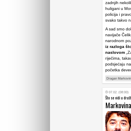
zadnjih nekol
huligani u Mo
policija i pra
svako takvo na
A sad smo dobi
navijače Čeli
narodnom poz
iz razloga š
naslovom
„Za
riječima, taka
podsjećaju na
početka deve
Dragan Markovi
07.02. (08:00)
Što se vidi u druš
Markovina