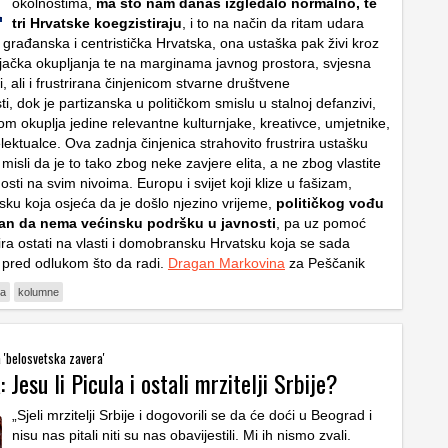
okolnostima,
ma što nam danas izgledalo normalno, te
tri Hrvatske koegzistiraju
, i to na način da ritam udara
rađanska i centristička Hrvatska, ona ustaška pak živi kroz
ijačka okupljanja te na marginama javnog prostora, svjesna
i, ali i frustrirana činjenicom stvarne društvene
i, dok je partizanska u političkom smislu u stalnoj defanzivi,
om okuplja jedine relevantne kulturnjake, kreativce, umjetnike,
elektualce. Ova zadnja činjenica strahovito frustrira ustašku
misli da je to tako zbog neke zavjere elita, a ne zbog vlastite
osti na svim nivoima. Europu i svijet koji klize u fašizam,
sku koja osjeća da je došlo njezino vrijeme,
političkog vođu
stan da nema većinsku podršku u javnosti
, pa uz pomoć
ira ostati na vlasti i domobransku Hrvatsku koja se sada
 pred odlukom što da radi.
Dragan Markovina
za Peščanik
na
kolumne
a 'belosvetska zavera'
 Jesu li Picula i ostali mrzitelji Srbije?
„Sjeli mrzitelji Srbije i dogovorili se da će doći u Beograd i
nisu nas pitali niti su nas obavijestili. Mi ih nismo zvali.