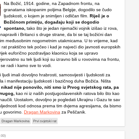
Na Božić, 1914. godine, na Zapadnom frontu, na
granatama iskopanim poljima Belgije, dogodilo se čudo
ljudskosti, o kojem je snimljen i odličan film.
Riječ je o
Božićnom primirju, događaju koji se dogodio
spontano,
tako što je jedan njemački vojnik izišao iz rova,
napravili i Britanci s druge strane, da bi se taj božićni dan
ovim međusobnim nogometnim utakmicama. U to vrijeme, kad
ki rat praktično tek počeo i kad je najveći dio javnosti europskih
vijek euforično pozdravljao klaonicu koja se upravo
jerovatno su tek ljudi koji su izravno bili u rovovima na frontu,
 se radi i kamo sve to vodi.
ti ljudi imali dovoljno hrabrosti, samosvijesti i ljudskosti za
a i manifestaciju ljudskosti i bazičnog duha Božića. Ništa
 nikad nije ponovilo, niti smo iz Prvog svjetskog rata, pa
Drugog,
kao ni iz naših postjugoslavenskih ratova bilo što kao
aučili. Uostalom, dovoljno je pogledati Ukrajinu i Gazu te sav
ljednosti kod odnosa prema tim dvjema agresijama, da bismo
mu govorimo.
Dragan Markovina
za Peščanik.
Dragan Markovina
Prvi svjetski rat
:00)