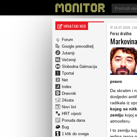
Search
for:
HRVATSKI WEB
16.07.2025. (16
Poraz društva
Markovina
Forum
Google prevoditelj
Jutarnji
Večernji
Slobodna Dalmacija
Tportal
Net
pravo
.
Index
Da skratim i 
Dnevnik
dosljedni anti
24sata
radikala iz o
Novi list
kojeg se nit
HRT vijesti
zemlju
kojoj 
Ponuda dana
atmosferu.
Bug
I to zemlju ko
1 klik do svega
jedina jasna 