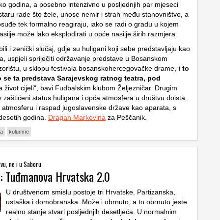
iko godina, a posebno intenzivno u posljednjih par mjeseci
staru rade što žele, unose nemir i strah među stanovništvo, a
vosuđe tek formalno reagiraju, iako se radi o gradu u kojem
silje može lako eksplodirati u opće nasilje širih razmjera.
li i zenički slučaj, gdje su huligani koji sebe predstavljaju kao
ka, uspjeli spriječiti održavanje predstave u Bosanskom
orištu, u sklopu festivala bosanskohercegovačke drame,
i to
to se ta predstava Sarajevskog ratnog teatra, pod
 život cijeli“, bavi Fudbalskim klubom Željezničar. Drugim
v zaštićeni status huligana i opća atmosfera u društvu doista
 atmosferu i raspad jugoslavenske države kao aparata, s
desetih godina.
Dragan Markovina
za Peščanik.
na
kolumne
tvu, ne i u Saboru
: Tuđmanova Hrvatska 2.0
U društvenom smislu postoje tri Hrvatske. Partizanska,
ustaška i domobranska. Može i obrnuto, a to obrnuto jeste
realno stanje stvari posljednjih desetljeća. U normalnim