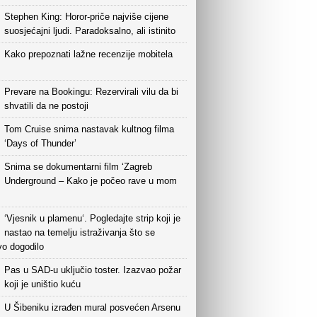
Stephen King: Horor-priče najviše cijene
suosjećajni ljudi. Paradoksalno, ali istinito
Kako prepoznati lažne recenzije mobitela
Prevare na Bookingu: Rezervirali vilu da bi
shvatili da ne postoji
Tom Cruise snima nastavak kultnog filma
‘Days of Thunder’
Snima se dokumentarni film ‘Zagreb
Underground – Kako je počeo rave u mom
‘Vjesnik u plamenu‘. Pogledajte strip koji je
nastao na temelju istraživanja što se
vo dogodilo
Pas u SAD-u uključio toster. Izazvao požar
koji je uništio kuću
U Šibeniku izrađen mural posvećen Arsenu