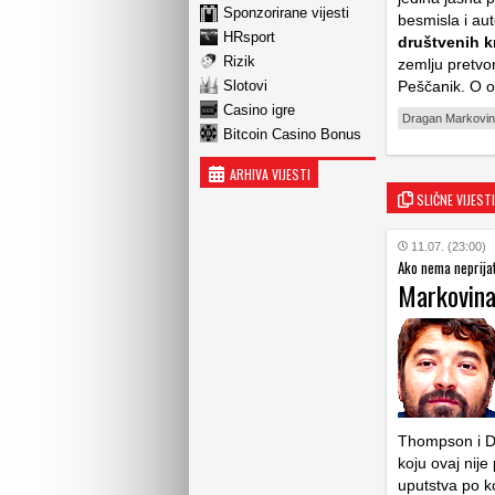
Sponzorirane vijesti
besmisla i aut
HRsport
društvenih k
Rizik
zemlju pretvo
Slotovi
Peščanik. O o
Casino igre
Dragan Markovi
Bitcoin Casino Bonus
ARHIVA VIJESTI
SLIČNE VIJESTI
11.07. (23:00)
Ako nema neprijate
Markovina:
Thompson i Dal
koju ovaj nije
uputstva po k