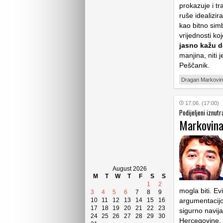
prokazuje i tr
ruše idealizi
kao bitno simb
vrijednosti ko
jasno kažu d
manjina, niti 
Peščanik.
Dragan Markovi
17.06. (17:00)
Podijeljeni iznut
Markovina:
August 2026
M
T
W
T
F
S
S
1
2
mogla biti. Ev
3
4
5
6
7
8
9
10
11
12
13
14
15
16
argumentacijo
17
18
19
20
21
22
23
sigurno navij
24
25
26
27
28
29
30
Hercegovine, s