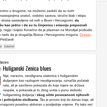
orimo o drugome, ne možemo zaobići da su svim
 nastojanjima unatoč, vodstvo saveza, stručni štab i ekipa
 doista sastavljene od svih u Bosni i Hercegovini,
da
šu kao jedno i da su tu činjenicu i emociju prepoznali
i, regiji i svijetu Konačno da je plasman na Mundijal probudio
u nadu da je drugačija Bosna i Hercegovina moguća.
Dragan
Peščanik
na
kolumne
eljezare
: Huliganski Zenica blues
Nije, naravno, neodigrana utakmica s huliganskim
divljanjem kao razlogom neodigravanja, označila početak
rata, ali je savršeno pokazala do koje mjere se država
raspala, a pokazala je to zbog uvida u punu slobodu
huliganskog divljanja i
zbog očite povezanosti njihovih
m i policijskim službama
. Što je proces koji do danas traje, ali
ercegovini posebno aktiviran u posljednje vrijeme. Pa tako već