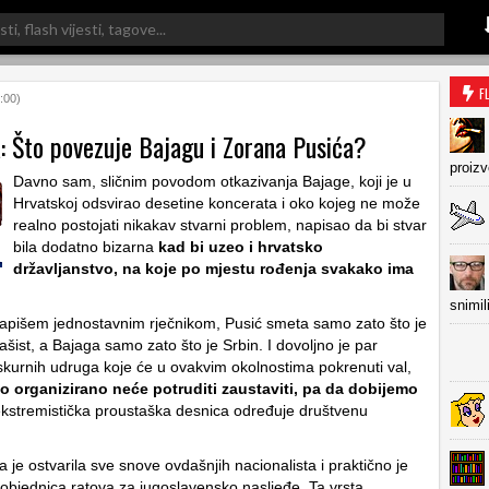
F
:00)
: Što povezuje Bajagu i Zorana Pusića?
proiz
Davno sam, sličnim povodom otkazivanja Bajage, koji je u
Hrvatskoj odsvirao desetine koncerata i oko kojeg ne može
realno postojati nikakav stvarni problem, napisao da bi stvar
bila dodatno bizarna
kad bi uzeo i hrvatsko
državljanstvo, na koje po mjestu rođenja svakako ima
snimil
napišem jednostavnim rječnikom, Pusić smeta samo zato što je
fašist, a Bajaga samo zato što je Srbin. I dovoljno je par
pskurnih udruga koje će u ovakvim okolnostima pokrenuti val,
ko organizirano neće potruditi zaustaviti, pa da dobijemo
ekstremistička proustaška desnica određuje društvenu
ja je ostvarila sve snove ovdašnjih nacionalista i praktično je
pobjednica ratova za jugoslavensko nasljeđe. Ta vrsta