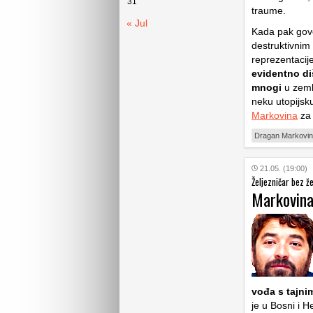
31
traume.
« Jul
Kada pak gov
destruktivnim
reprezentacije
evidentno di
mnogi
u zemlj
neku utopijsk
Markovina
za 
Dragan Markovi
21.05. (19:00)
Željezničar bez ž
Markovina
vođa s tajni
je u Bosni i H