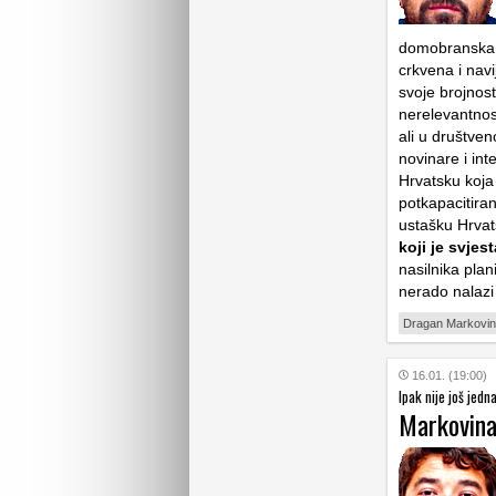
domobranska g
crkvena i nav
svoje brojnost
nerelevantnost
ali u društven
novinare i int
Hrvatsku koja 
potkapacitiran
ustašku Hrvat
koji je svje
nasilnika plan
nerado nalazi
Dragan Markovi
16.01. (19:00)
Ipak nije još jedn
Markovina: