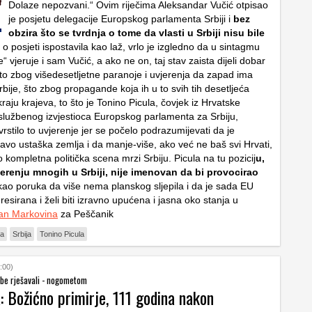
Dolaze nepozvani.“ Ovim riječima Aleksandar Vučić otpisao
je posjetu delegacije Europskog parlamenta Srbiji i
bez
obzira što se tvrdnja o tome da vlasti u Srbiji nisu bile
o posjeti ispostavila kao laž, vrlo je izgledno da u sintagmu
je“ vjeruje i sam Vučić, a ako ne on, taj stav zaista dijeli dobar
Što zbog višedesetljetne paranoje i uvjerenja da zapad ima
rbije, što zbog propagande koja ih u to svih tih desetljeća
raju krajeva, to što je Tonino Picula, čovjek iz Hrvatske
lužbenog izvjestioca Europskog parlamenta za Srbiju,
rstilo to uvjerenje jer se počelo podrazumijevati da je
avo ustaška zemlja i da manje-više, ako već ne baš svi Hrvati,
kompletna politička scena mrzi Srbiju. Picula na tu pozicij
u,
erenju mnogih u Srbiji, nije imenovan da bi provocirao
kao poruka da više nema planskog sljepila i da je sada EU
resirana i želi biti izravno upućena i jasna oko stanja u
an Markovina
za Peščanik
na
Srbija
Tonino Picula
:00)
obe rješavali - nogometom
 Božićno primirje, 111 godina nakon