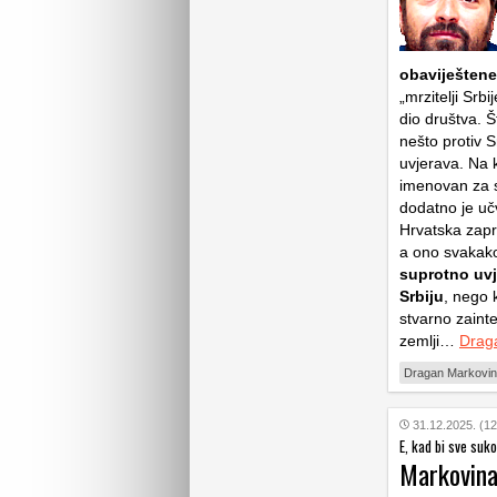
obaviještene
„mrzitelji Srbi
dio društva. 
nešto protiv S
uvjerava. Na k
imenovan za s
dodatno je učv
Hrvatska zapr
a ono svakako 
suprotno uvj
Srbiju
, nego 
stvarno zainte
zemlji…
Drag
Dragan Markovi
31.12.2025. (12
E, kad bi sve suk
Markovina: