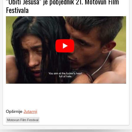
“Ubiti Jesúsa” je pobjednik 21. Motovun Film
Festivala
Opširnije
Jutarnji
Motovun Film Festival