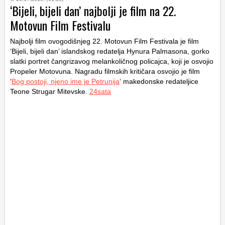
‘Bijeli, bijeli dan’ najbolji je film na 22.
Motovun Film Festivalu
Najbolji film ovogodišnjeg 22. Motovun Film Festivala je film
‘Bijeli, bijeli dan’ islandskog redatelja Hynura Palmasona, gorko
slatki portret čangrizavog melankoličnog policajca, koji je osvojio
Propeler Motovuna. Nagradu filmskih kritičara osvojio je film
‘
Bog postoji, njeno ime je Petrunija
‘ makedonske redateljice
Teone Strugar Mitevske.
24sata