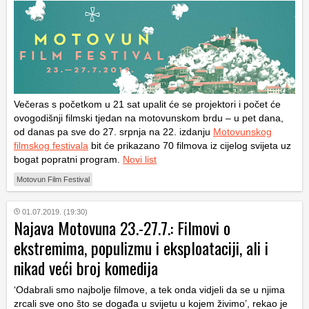
Večeras s početkom u 21 sat upalit će se projektori i počet će
ovogodišnji filmski tjedan na motovunskom brdu – u pet dana,
od danas pa sve do 27. srpnja na 22. izdanju
Motovunskog
filmskog festivala
bit će prikazano 70 filmova iz cijelog svijeta uz
bogat popratni program.
Novi list
Motovun Film Festival
01.07.2019. (19:30)
Najava Motovuna 23.-27.7.: Filmovi o
ekstremima, populizmu i eksploataciji, ali i
nikad veći broj komedija
‘Odabrali smo najbolje filmove, a tek onda vidjeli da se u njima
zrcali sve ono što se događa u svijetu u kojem živimo’, rekao je