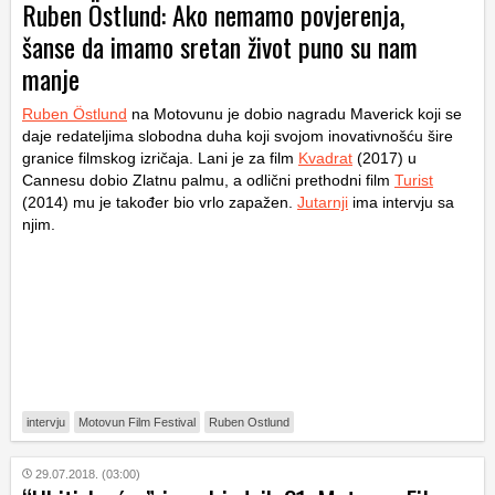
Ruben Östlund: Ako nemamo povjerenja,
šanse da imamo sretan život puno su nam
manje
Ruben Östlund
na Motovunu je dobio nagradu Maverick koji se
daje redateljima slobodna duha koji svojom inovativnošću šire
granice filmskog izričaja. Lani je za film
Kvadrat
(2017) u
Cannesu dobio Zlatnu palmu, a odlični prethodni film
Turist
(2014) mu je također bio vrlo zapažen.
Jutarnji
ima intervju sa
njim.
intervju
Motovun Film Festival
Ruben Ostlund
29.07.2018. (03:00)