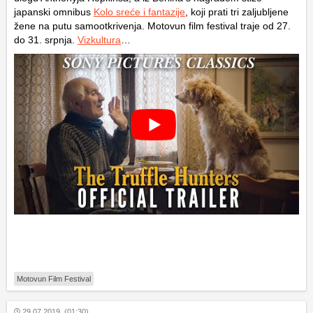
japanski omnibus
Kolo sreće i fantazije
, koji prati tri zaljubljene
žene na putu samootkrivenja. Motovun film festival traje od 27.
do 31. srpnja.
Vizkultura
…
Motovun Film Festival
29.07.2019. (01:30)