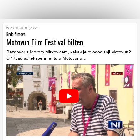
KATEGORIJE
28.07.2018. (23:23)
Brdo filmova
Motovun Film Festival bilten
HRVATSKI
WEB
Razgovor s Igorom Mirkovićem, kakav je ovogodišnji Motovun?
O “Kvadrat” eksperimentu u Motovunu…