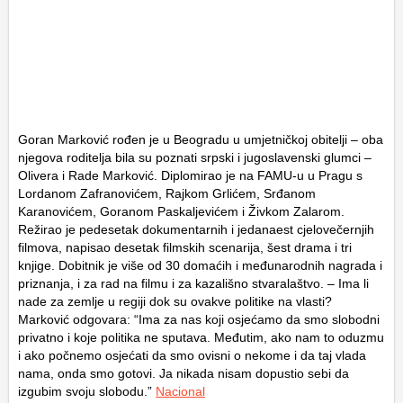
Goran Marković rođen je u Beogradu u umjetničkoj obitelji – oba
njegova roditelja bila su poznati srpski i jugoslavenski glumci –
Olivera i Rade Marković. Diplomirao je na FAMU-u u Pragu s
Lordanom Zafranovićem, Rajkom Grlićem, Srđanom
Karanovićem, Goranom Paskaljevićem i Živkom Zalarom.
Režirao je pedesetak dokumentarnih i jedanaest cjelovečernjih
filmova, napisao desetak filmskih scenarija, šest drama i tri
knjige. Dobitnik je više od 30 domaćih i međunarodnih nagrada i
priznanja, i za rad na filmu i za kazališno stvaralaštvo. – Ima li
nade za zemlje u regiji dok su ovakve politike na vlasti?
Marković odgovara: “Ima za nas koji osjećamo da smo slobodni
privatno i koje politika ne sputava. Međutim, ako nam to oduzmu
i ako počnemo osjećati da smo ovisni o nekome i da taj vlada
nama, onda smo gotovi. Ja nikada nisam dopustio sebi da
izgubim svoju slobodu.”
Nacional