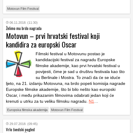
Motovun Film Festival
06.11.2018. (11:30)
Želimo mu brdo nagrada
Motovun – prvi hrvatski festival koji
kandidira za europski Oscar
Filmski festival u Motovunu postao je
kandidacijski festival za nagradu Europske
filmske akademije, kao prvi hrvatski festival u
povijesti, čime je sad u društvu festivala kao što
su Berlinale i Mostra. To znači da će se iduće
ljeto, na 21. izdanju Motovuna, na brdo popeti komisija nagrade
Europske filmske akademije, što bi bilo nešto kao europski
Oscar, i među prikazanim filmovima odabrati jedan koji će
krenuti u utrku za tu veliku filmsku nagradu.
N1
…
Europska filmska akademija
Motovun Film Festival
29.07.2018. (09:45)
Vrlo švedski pogled