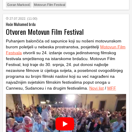
Goran Marković
Motovun Film Festival
27.07.2022. (11:00)
Hoće Muhamed brdu
Otvoren Motovun Film Festival
Puhanjem balončića od sapunice koji su nošeni motovunskom
burom poletjeli u nebeska prostranstva, posjetitelji
Motovun Film
Festvala
otvorili su 24. izdanje ovoga jedinstvenog filmskog
festivala smještenog na istarskome brdašcu. Motovun Film
Festival, koji traje do 30. srpnja, 24. put donosi najbolje
nezavisne filmove iz cijeloga svijeta, a posebnost ovogodišnjeg
programa su brojni filmski naslovi koji su već nagrađeni na
najvažnijim svjetskim filmskim festivalima poput onoga u
Cannesu, Sudanceu i na drugim festivalima.
Novi list
/
MFF