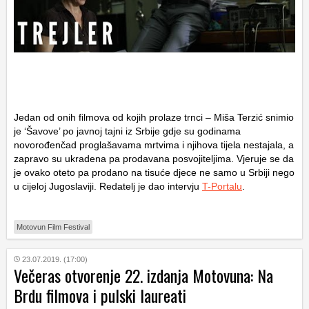
Jedan od onih filmova od kojih prolaze trnci – Miša Terzić snimio
je ‘Šavove’ po javnoj tajni iz Srbije gdje su godinama
novorođenčad proglašavama mrtvima i njihova tijela nestajala, a
zapravo su ukradena pa prodavana posvojiteljima. Vjeruje se da
je ovako oteto pa prodano na tisuće djece ne samo u Srbiji nego
u cijeloj Jugoslaviji. Redatelj je dao intervju
T-Portalu
.
Motovun Film Festival
23.07.2019. (17:00)
Večeras otvorenje 22. izdanja Motovuna: Na
Brdu filmova i pulski laureati