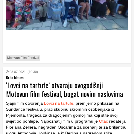
Motovun Film Festival
08.07.2021. (19:30)
Brdo filmova
‘Lovci na tartufe’ otvaraju ovogodišnji
Motovun film festival, bogat novim naslovima
Sjajni film otvorenja
Lovci na tartufe
, premijerno prikazan na
Sundance festivalu, prati skupinu skromnih osobenjaka iz
Pijemonta, tragača za dragocjenim gomoljima koji štite svoj
svijet od pohlepe. Najpoznatiji film u programu je
Otac
redatelja
Floriana Zellera, nagrađen Oscarima za scenarij te za briljantnu
ulogu Anthonyja Hopkinsa, a iz Berlina s nagradom stiže