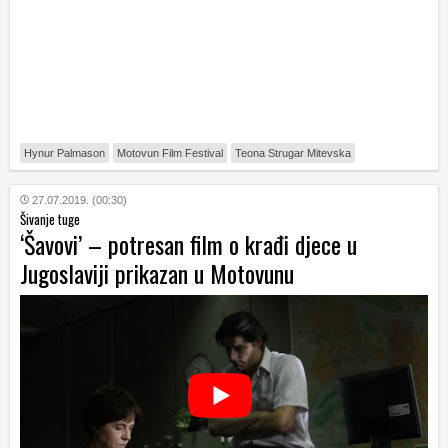
Hynur Palmason
Motovun Film Festival
Teona Strugar Mitevska
27.07.2019. (00:30)
Šivanje tuge
‘Šavovi’ – potresan film o krađi djece u
Jugoslaviji prikazan u Motovunu