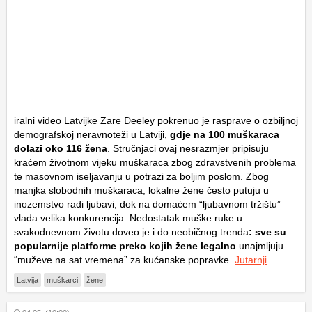
iralni video Latvijke Zare Deeley pokrenuo je rasprave o ozbiljnoj
demografskoj neravnoteži u Latviji,
gdje na 100 muškaraca
dolazi oko 116 žena
. Stručnjaci ovaj nesrazmjer pripisuju
kraćem životnom vijeku muškaraca zbog zdravstvenih problema
te masovnom iseljavanju u potrazi za boljim poslom. Zbog
manjka slobodnih muškaraca, lokalne žene često putuju u
inozemstvo radi ljubavi, dok na domaćem “ljubavnom tržištu”
vlada velika konkurencija. Nedostatak muške ruke u
svakodnevnom životu doveo je i do neobičnog trenda
: sve su
popularnije platforme preko kojih žene legalno
unajmljuju
“muževe na sat vremena” za kućanske popravke.
Jutarnji
Latvija
muškarci
žene