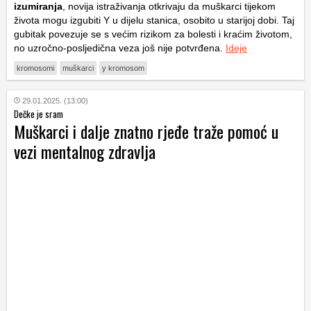
izumiranja
, novija istraživanja otkrivaju da muškarci tijekom
života mogu izgubiti Y u dijelu stanica, osobito u starijoj dobi. Taj
gubitak povezuje se s većim rizikom za bolesti i kraćim životom,
no uzročno-posljedična veza još nije potvrđena.
Ideje
kromosomi
muškarci
y kromosom
29.01.2025. (13:00)
Dečke je sram
Muškarci i dalje znatno rjeđe traže pomoć u
vezi mentalnog zdravlja