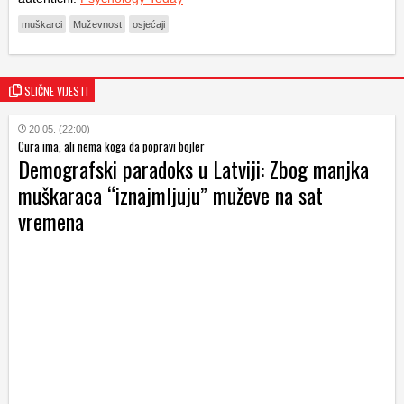
muškarci
Muževnost
osjećaji
SLIČNE VIJESTI
20.05. (22:00)
Cura ima, ali nema koga da popravi bojler
Demografski paradoks u Latviji: Zbog manjka
muškaraca “iznajmljuju” muževe na sat
vremena