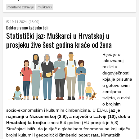
mentalno zdravlje
muškarci
19.11.2024. (18:00)
Doktoru samo kad jako boli
Statistički jaz: Muškarci u Hrvatskoj u
prosjeku žive šest godina kraće od žena
Riječ je o
takozvanoj
razlici u
dugovječnosti
koja je prisutna
u gotovo svim
zemljama
svijeta, a ovisi
o brojnim
socio-ekonomskim i kulturnim čimbenicima. U EU-u,
jaz je
najmanji u Nizozemskoj (2,9), a najveći u Latviji (10), dok u
Hrvatskoj ta brojka
iznosi 6,4 godine (EU prosjek je 5,3).
Stručnjaci ističu da je riječ o globalnom fenomenu na koji utječu
brojni kulturni i geopolitički čimbenici poput rata, klimatskih