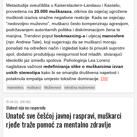
Metastudija sveučilišta u Kaiserslautern-Landauu i Kasselu,
provedena na
20.000 muškaraca
, otkriva da osjećaj ugrožene
muškosti izaziva snažne negativne reakcije. Kada se osjećaju
“nedovoljno muževno”, muškarci često kompenziraju agresijom,
podržavanjem autoritarnih politika i diskriminacijom žena te
manjina. Trendovi poput
lookmaxxing-a
i utjecaj
manosfere
(npr. Andrew Tate), koji sugeriraju da se muškarci moraju
ponašati na određeni način i izgledati kako bi privukli suprotni
spol, dodatno produbljuju nesigurnost kod mladih, stvarajući
ideološki jaz između spolova. Psihologinja Lea Lorenz
naglašava važnost
redefiniranja slike o muškarcima izvan
uskih stereotipa
kako bi se smanjila društvena napetost i
potaknula empatija umjesto toksične dominacije.
DW
manosfera
muškarci
Muževnost
toksična muževnost
04.02. (00:00)
Slabost nije na rasporedu
Unatoč sve češćoj javnoj raspravi, muškarci
rjeđe traže pomoć za mentalno zdravlje