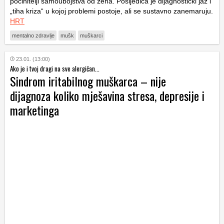
počinitelji samoubojstva od žena. Posljedica je dijagnostički jaz i
„tiha kriza“ u kojoj problemi postoje, ali se sustavno zanemaruju.
HRT
mentalno zdravlje
mušk
muškarci
23.01. (13:00)
Ako je i tvoj dragi na sve alergičan...
Sindrom iritabilnog muškarca – nije
dijagnoza koliko mješavina stresa, depresije i
marketinga