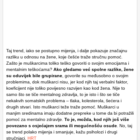
Taj trend, iako se postupno mijenja, i dalje pokazuje značajnu
razliku u odnosu na žene, koje češće traže stručnu pomoć.
Zašto je muškarcima toliko teško govoriti o svojim emocijama i
mentalnim teškoćama?
Ako gledamo već spolne razlike, žene
su oduvijek bile grupirane
, govorile su međusobno o svojim
problemima, dok muškarci nisu, jer kod njih taj verbalni faktor,
koeficijent nije toliko povijesno razvijen kao kod žena. Nije to
samo što se tiče mentalnog zdravlja, to je isto i što se tiče
nekakvih somatskih problema – tlaka, kolesterola, šećera i
drugih stvari. Isto muškarci teže traže pomoć. Muškarci u
manjim sredinama imaju dodatne prepreke u tome da bi potražili
pomoć za mentalno zdravlje.
To je, možda, kod njih još više
povezano s osjećajem srama ili mogućnošću osude
. No, taj
se trend polako mijenja i smanjuje, kažu psiholozi i drugi
stručnjaci.
HRT