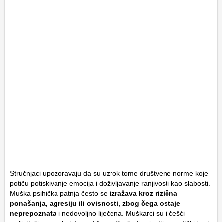
Stručnjaci upozoravaju da su uzrok tome društvene norme koje
potiču potiskivanje emocija i doživljavanje ranjivosti kao slabosti.
Muška psihička patnja često se
izražava kroz rizična
ponašanja, agresiju ili ovisnosti, zbog čega ostaje
neprepoznata
i nedovoljno liječena. Muškarci su i češći