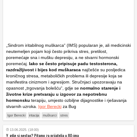
„Sindrom iritabilnog muškarca“ (IMS) popularan je, ali medicinski
neutemeljen pojam koji često prikriva stres, pretilost,
poremećaje sna i mušku depresiju, a ne stvarni hormonski
poremećaj.
Iako se često pripisuje padu testosterona,
razdražljivost i bijes kod muškaraca
najčešće su posljedica
kroničnog stresa, metaboličkih problema ili depresije koja se
manifestira cinizmom i agresijom. Stručnjaci upozoravaju na
opasnost „trgovanja bolešću“, gdje se
normalno starenje i
životne krize pretvaraju u izgovor za nepotrebnu
hormonsku
terapiju, umjesto ozbiljne dijagnostike i rješavanja
stvarnih uzroka.
Igor Berecki
za Bug
Igor Berecki
iritacija
muškarci
stres
13.06.2025. (18:00)
Y, gdje si nestao? Pitamo za prijatelja u 80-ima