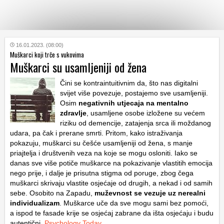
KATEGORIJE
16.01.2023. (08:00)
Muškarci koji trče s vukovima
Muškarci su usamljeniji od žena
HRVATSKI
WEB
Čini se kontraintuitivnim da, što nas digitalni
svijet više povezuje, postajemo sve usamljeniji.
Osim
negativnih utjecaja na mentalno
zdravlje
, usamljene osobe izložene su većem
riziku od demencije, zatajenja srca ili moždanog
udara, pa čak i prerane smrti. Pritom, kako istraživanja
pokazuju, muškarci su češće usamljeniji od žena, s manje
priajtelja i društvenih veza na koje se mogu osloniti. Iako se
danas sve više potiče muškarce na pokazivanje vlastitih emocija
nego prije, i dalje je prisutna stigma od poruge, zbog čega
muškarci skrivaju vlastite osjećaje od drugih, a nekad i od samih
sebe. Osobito na Zapadu,
muževnost se vezuje uz nerealni
individualizam
. Muškarce uče da sve mogu sami bez pomoći,
a ispod te fasade krije se osjećaj zabrane da išta osjećaju i budu
autentični.
Psychology Today