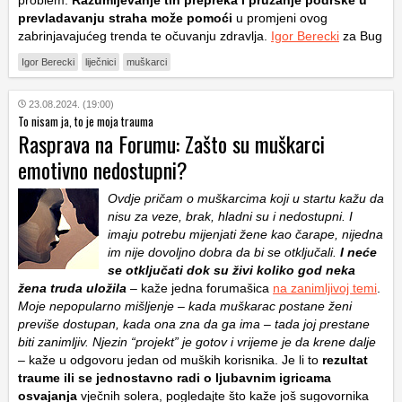
problem.
Razumijevanje tih prepreka i pružanje podrške u
prevladavanju straha može pomoći
u promjeni ovog
zabrinjavajućeg trenda te očuvanju zdravlja.
Igor Berecki
za Bug
Igor Berecki
liječnici
muškarci
23.08.2024. (19:00)
To nisam ja, to je moja trauma
Rasprava na Forumu: Zašto su muškarci
emotivno nedostupni?
Ovdje pričam o muškarcima koji u startu kažu da
nisu za veze, brak, hladni su i nedostupni. I
imaju potrebu mijenjati žene kao čarape, nijedna
im nije dovoljno dobra da bi se otključali.
I neće
se otključati dok su živi koliko god neka
žena truda uložila
– kaže jedna forumašica
na zanimljivoj temi
.
Moje nepopularno mišljenje – kada muškarac postane ženi
previše dostupan, kada ona zna da ga ima – tada joj prestane
biti zanimljiv. Njezin “projekt” je gotov i vrijeme je da krene dalje
–
kaže u odgovoru jedan od muških korisnika. Je li to
rezultat
traume ili se jednostavno radi o ljubavnim igricama
osvajanja
vječnih solera, pogledajte što kaže još sugovornika