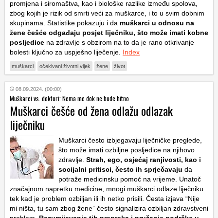
promjena i siromaštva, kao i biološke razlike između spolova,
zbog kojih je rizik od smrti veći za muškarce, i to u svim dobnim
skupinama. Statistike pokazuju i da
muškarci u odnosu na
žene češće odgađaju posjet liječniku, što može imati kobne
posljedice
na zdravlje s obzirom na to da je rano otkrivanje
bolesti ključno za uspješno liječenje.
Index
muškarci
očekivani životni vijek
žene
život
08.09.2024. (00:00)
Muškarci vs. doktori: Nema me dok ne bude hitno
Muškarci češće od žena odlažu odlazak
liječniku
Muškarci često izbjegavaju liječničke preglede,
što može imati ozbiljne posljedice na njihovo
zdravlje.
Strah, ego, osjećaj ranjivosti, kao i
socijalni pritisci, često ih sprječavaju
da
potraže medicinsku pomoć na vrijeme. Unatoč
značajnom napretku medicine, mnogi muškarci odlaze liječniku
tek kad je problem ozbiljan ili ih netko prisili. Česta izjava “Nije
mi ništa, tu sam zbog žene” često signalizira ozbiljan zdravstveni