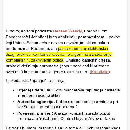
U novoj epizodi podcasta
Dezeen Weekly
, urednici Tom
Ravenscroft i Jennifer Hahn analiziraju
parametrizam
– pokret
koji Patrick Schumacher naziva najvažnijim stilom nakon
modernizma.
Parametrizam
je suvremeni arhitektonski i
dizajnerski stil koji koristi računalne algoritme za stvaranje
kompleksnih, zakrivljenih oblika
. Umjesto klasičnih crteža,
arhitekti definiraju parametre (poput nosivosti ili prirodne
svjetlosti) koji automatski generiraju strukture (
Kreativno
)
Epizoda istražuje ključna pitanja:
Utjecaj lidera:
Je li Schumacherova reputacija naštetila
širem prihvaćanju stila?
Autorska agencija:
Koliko slobode ostaje arhitektu pri
korištenju naprednih algoritama?
Povijesni primjeri:
Analiza ikoničnih zgrada poput
terminala u Yokohami i Centra Heydar Aliyev u Bakuu.
Uz dozu humora, raspravlja se i o tome bi li Schumacher ikada