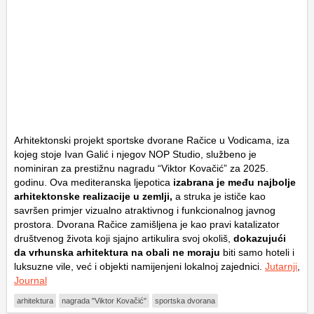
Arhitektonski projekt sportske dvorane Račice u Vodicama, iza
kojeg stoje Ivan Galić i njegov NOP Studio, službeno je
nominiran za prestižnu nagradu “Viktor Kovačić” za 2025.
godinu. Ova mediteranska ljepotica
izabrana je među najbolje
arhitektonske realizacije u zemlji,
a struka je ističe kao
savršen primjer vizualno atraktivnog i funkcionalnog javnog
prostora. Dvorana Račice zamišljena je kao pravi katalizator
društvenog života koji sjajno artikulira svoj okoliš,
dokazujući
da vrhunska arhitektura na obali ne moraju
biti samo hoteli i
luksuzne vile, već i objekti namijenjeni lokalnoj zajednici.
Jutarnji
,
Journal
arhitektura
nagrada "Viktor Kovačić"
sportska dvorana