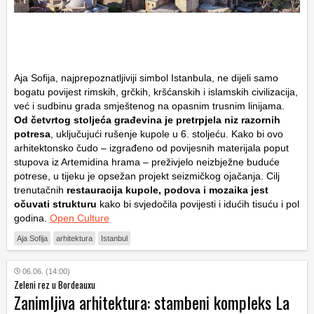
Aja Sofija, najprepoznatljiviji simbol Istanbula, ne dijeli samo
bogatu povijest rimskih, grčkih, kršćanskih i islamskih civilizacija,
već i sudbinu grada smještenog na opasnim trusnim linijama.
Od četvrtog stoljeća građevina je pretrpjela niz razornih
potresa
, uključujući rušenje kupole u 6. stoljeću. Kako bi ovo
arhitektonsko čudo – izgrađeno od povijesnih materijala poput
stupova iz Artemidina hrama – preživjelo neizbježne buduće
potrese, u tijeku je opsežan projekt seizmičkog ojačanja. Cilj
trenutačnih
restauracija kupole, podova i mozaika jest
očuvati strukturu
kako bi svjedočila povijesti i idućih tisuću i pol
godina.
Open Culture
Aja Sofija
arhitektura
Istanbul
06.06. (14:00)
Zeleni rez u Bordeauxu
Zanimljiva arhitektura: stambeni kompleks La