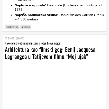
Najduže u uporabi:
Deepdale (Engleska) – u funkciji od
1878
Najviša nadmorska visina:
Daniel Alcides Carrión (Peru)
– 4.338 metara
arhitektura
stadioni
13.07. (18:00)
Kako preživjeti modernizam s obje lijeve noge
Arhitektura kao filmski geg: Genij Jacquesa
Lagrangea u Tatijevom filmu “Moj ujak”