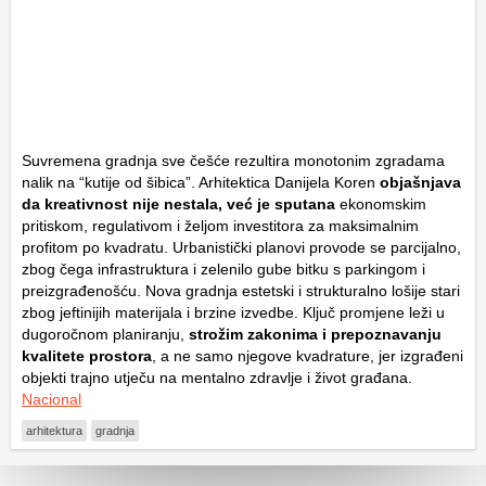
Suvremena gradnja sve češće rezultira monotonim zgradama
nalik na “kutije od šibica”. Arhitektica Danijela Koren
objašnjava
da kreativnost nije nestala, već je sputana
ekonomskim
pritiskom, regulativom i željom investitora za maksimalnim
profitom po kvadratu. Urbanistički planovi provode se parcijalno,
zbog čega infrastruktura i zelenilo gube bitku s parkingom i
preizgrađenošću. Nova gradnja estetski i strukturalno lošije stari
zbog jeftinijih materijala i brzine izvedbe. Ključ promjene leži u
dugoročnom planiranju,
strožim zakonima i prepoznavanju
kvalitete prostora
, a ne samo njegove kvadrature, jer izgrađeni
objekti trajno utječu na mentalno zdravlje i život građana.
Nacional
arhitektura
gradnja