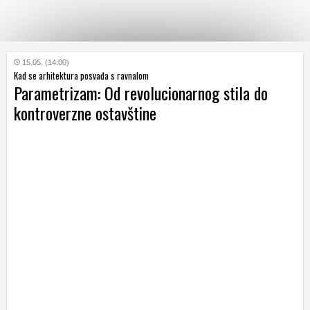
KATEGORIJE
15.05. (14:00)
Kad se arhitektura posvađa s ravnalom
Parametrizam: Od revolucionarnog stila do
HRVATSKI
kontroverzne ostavštine
WEB