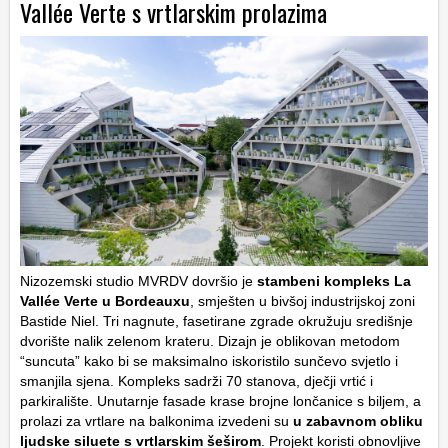
Vallée Verte s vrtlarskim prolazima
Nizozemski studio MVRDV dovršio je
stambeni kompleks La
Vallée Verte u Bordeauxu
, smješten u bivšoj industrijskoj zoni
Bastide Niel. Tri nagnute, fasetirane zgrade okružuju središnje
dvorište nalik zelenom krateru. Dizajn je oblikovan metodom
“suncuta” kako bi se maksimalno iskoristilo sunčevo svjetlo i
smanjila sjena. Kompleks sadrži 70 stanova, dječji vrtić i
parkiralište. Unutarnje fasade krase brojne lončanice s biljem, a
prolazi za vrtlare na balkonima izvedeni su
u zabavnom obliku
ljudske siluete s vrtlarskim šeširom
. Projekt koristi obnovljive