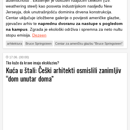
autentičnosti”. Eksterijer je obložen rđajućim čelikom (tzv.
weathering steel) kao posveta industrijskom nasljeđu New
Jerseyja, dok unutrašnjošću dominira drvena konstrukcija.
Centar uključuje izložbene galerije o povijesti američke glazbe,
pjevačev arhiv te
naprednu dvoranu za nastupe s pogledom
na kampus
. Zgrada je ekološki održiva i spremna za neto nultu
stopu emisija.
Dezeen
arhitektura
Bruce Springsteen
Centar za američku glazbu "Bruce Springsteen"
17.06. (00:00)
Tko kaže da krave imaju ekskluzivu?
Kuća u štali: Češki arhitekti osmislili zanimljiv
“dom unutar doma”