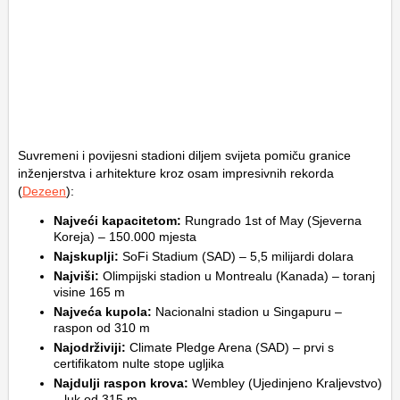
Suvremeni i povijesni stadioni diljem svijeta pomiču granice
inženjerstva i arhitekture kroz osam impresivnih rekorda
(
Dezeen
):
Najveći kapacitetom:
Rungrado 1st of May (Sjeverna
Koreja) – 150.000 mjesta
Najskuplji:
SoFi Stadium (SAD) – 5,5 milijardi dolara
Najviši:
Olimpijski stadion u Montrealu (Kanada) – toranj
visine 165 m
Najveća kupola:
Nacionalni stadion u Singapuru –
raspon od 310 m
Najodrživiji:
Climate Pledge Arena (SAD) – prvi s
certifikatom nulte stope ugljika
Najdulji raspon krova:
Wembley (Ujedinjeno Kraljevstvo)
– luk od 315 m