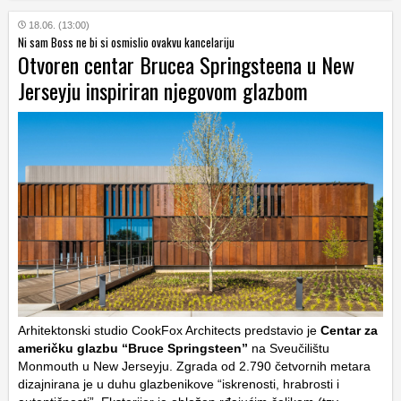
18.06. (13:00)
Ni sam Boss ne bi si osmislio ovakvu kancelariju
Otvoren centar Brucea Springsteena u New
Jerseyju inspiriran njegovom glazbom
Arhitektonski studio CookFox Architects predstavio je
Centar za
američku glazbu “Bruce Springsteen”
na Sveučilištu
Monmouth u New Jerseyju. Zgrada od 2.790 četvornih metara
dizajnirana je u duhu glazbenikove “iskrenosti, hrabrosti i