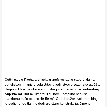
Češki studio Facha architekti transformirao je staru štalu na
obiteljskom imanju u selu Brtev u jedinstveno sezonsko utočište.
Umjesto klasične obnove,
unutar postojećeg gospodarskog
objekta od 150 m²
umetnuli su novu, potpuno neovisnu
stambenu kuću od oko 40-50 m². Crni, izduženi volumen blago
je podignut od tla i ne dodiruje staru konstrukciju, čime je