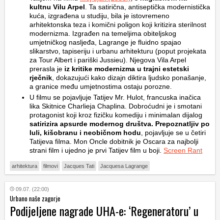
kultnu Vilu Arpel
. Ta satirična, antiseptička modernistička
kuća, izgrađena u studiju, bila je istovremeno
arhitektonska teza i komični poligon koji kritizira sterilnost
modernizma. Izgrađen na temeljima obiteljskog
umjetničkog nasljeđa, Lagrange je fluidno spajao
slikarstvo, tapiseriju i urbanu arhitekturu (poput projekata
za Tour Albert i pariški Jussieu). Njegova Vila Arpel
prerasla je
iz kritike modernizma u trajni estetski
rječnik
, dokazujući kako dizajn diktira ljudsko ponašanje,
a granice među umjetnostima ostaju porozne.
U filmu se pojavljuje Tatijev Mr. Hulot, francuska inačica
lika Skitnice Charlieja Chaplina. Dobroćudni je i smotani
protagonist koji kroz fizičku komediju i minimalan dijalog
satirizira apsurde modernog društva. Prepoznatljiv po
luli, kišobranu i neobičnom hodu
, pojavljuje se u četiri
Tatijeva filma. Mon Oncle dobitnik je Oscara za najbolji
strani film i ujedno je prvi Tatijev film u boji.
Screen Rant
arhitektura
filmovi
Jacques Tati
Jacquesa Lagrange
09.07. (22:00)
Urbano naše zagorje
Podijeljene nagrade UHA-e: ‘Regeneratoru’ u