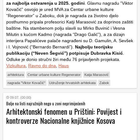
za najbolja ostvarenja u 2025. godini
. Glavnu nagradu “Viktor
Kovačić” osvojio je ured MVA za Centar urbane kulture
“Regenerator” u Zaboku, dok je nagrada za životno djelo
posthumno pripala profesorici Katji Marasović za doprinos zaštiti
baštine. Na stambenom polju slavili su Mirko Buvinić i Vesna
Milutin s kućom Kadmo (nagrada “Drago Galić”), a za dizajn
interijera Papalićeve palače nagrađeni su D. Gamulin, A. Sevšek
i I. Vojnović (“Bernardo Bernardi”).
Najbolju teorijsku
publikaciju (“Neven Šegvić”) potpisuje Dubravka Kisić
.
Odluke je donio stručni žiri među 76 prijavljenih projekata.
Vizkultura
,
Ravno do dna
,
Haus
arhitektura
Centar urbane kulture Regenerator
Katja Marasović
nagrada "Viktor Kovačić"
Udruženje hrvatskih arhitekata
Zabok
09.07. (00:00)
Bolje na listi najružnijih nego u zoni neprimijećenih
Arhitektonski fenomen u Prištini: Povijest i
kontroverze Nacionalne knjižnice Kosova