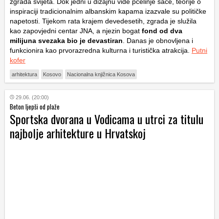
zgrada svijeta. Dok jedni u dizajnu vide pčelinje saće, teorije o
inspiraciji tradicionalnim albanskim kapama izazvale su političke
napetosti. Tijekom rata krajem devedesetih, zgrada je služila
kao zapovjedni centar JNA, a njezin bogat
fond od dva
milijuna svezaka bio je devastiran
. Danas je obnovljena i
funkcionira kao prvorazredna kulturna i turistička atrakcija.
Putni
kofer
arhitektura
Kosovo
Nacionalna knjižnica Kosova
29.06. (20:00)
Beton ljepši od plaže
Sportska dvorana u Vodicama u utrci za titulu
najbolje arhitekture u Hrvatskoj