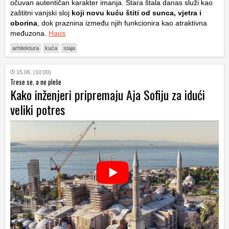
očuvan autentičan karakter imanja. Stara štala danas služi kao
zaštitni vanjski sloj
koji novu kuću štiti od sunca, vjetra i
oborina
, dok praznina između njih funkcionira kao atraktivna
međuzona.
Haus
arhitektura
kuća
staja
15.06. (10:00)
Trese se, a ne pleše
Kako inženjeri pripremaju Aja Sofiju za idući
veliki potres