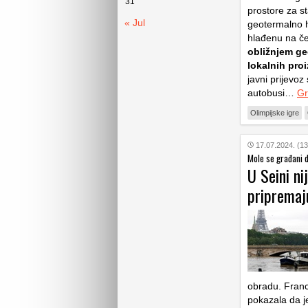
31
prostore za st
« Jul
geotermalno h
hlađenu na če
obližnjem ge
lokalnih pro
javni prijevoz
autobusi…
Gr
Olimpijske igre
17.07.2024. (13
Mole se građani d
U Seini ni
pripremaj
obradu. Franc
pokazala da je