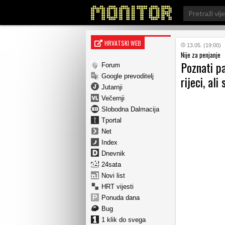
Search
for:
HRVATSKI WEB
13.05. (19:00)
Nije za penjanje
Poznati pa
Forum
Google prevoditelj
rijeci, al
Jutarnji
Večernji
Slobodna Dalmacija
Tportal
Net
Index
Dnevnik
24sata
Novi list
HRT vijesti
Ponuda dana
Bug
1 klik do svega