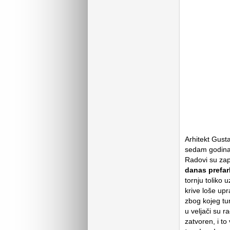
Arhitekt Gusta
sedam godina.
Radovi su zap
danas prefa
tornju toliko
krive loše up
zbog kojeg tur
u veljači su ra
zatvoren, i to