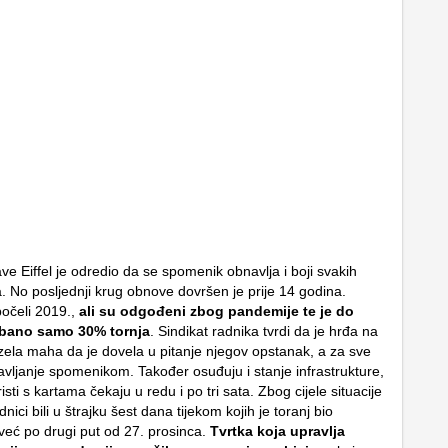
ve Eiffel je odredio da se spomenik obnavlja i boji svakih
 No posljednji krug obnove dovršen je prije 14 godina.
očeli 2019.,
ali su odgođeni zbog pandemije te je do
rbano samo 30% tornja
. Sindikat radnika tvrdi da je hrđa na
 uzela maha da je dovela u pitanje njegov opstanak, a za sve
ravljanje spomenikom. Također osuđuju i stanje infrastrukture,
isti s kartama čekaju u redu i po tri sata. Zbog cijele situacije
dnici bili u štrajku šest dana tijekom kojih je toranj bio
 već po drugi put od 27. prosinca.
Tvrtka koja upravlja