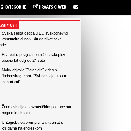
KATEGORIJE
HRVATSKI WEB
LASH VIJESTI
Svaka šesta osoba u EU svakodnevno
konzumira duhan i druge nikotinske
vode
Prvi put u povijesti putnički zrakoplov
obavio let dulji od 24 sata
Moby objavio “Porcelain” video s
Jadranskog mora: “Svi na svijetu su to
i, a ja nikad”
Žene ovisnije o kozmetičkim postupcima
nego o kockanju
U Zagrebu otvoren prvi antikvarijat s
knjigama na engleskom