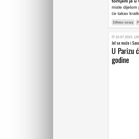
tornjem je u
misle dijelom 
će takav kratk
Eiffelov toranj
P
10.07.2023. (20
Jel se može i Sav
U Parizu 
godine