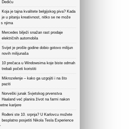
Dediću
Koja je tajna kvalitete belgijskog piva? Kada
je u pitanju kreativnost, nitko se ne može
i s njima
Mercedes bilježi snažan rast prodaje
električnih automobila
Svijet je prošle godine dobio gotovo milijun
novih milijunaša
10 prečaca u Windowsima koje biste odmah
trebali početi koristiti
Mikrozelenje – kako ga uzgojiti i na što
paziti
Norveški junak Svjetskog prvenstva
Haaland već planira život na farmi nakon
etne karijere
Rođeni ste 10. srpnja? U Karlovcu možete
besplatno posjetiti Nikola Tesla Experience
r