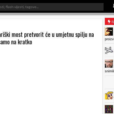
F
riški most pretvorit će u umjetnu spilju na
i samo na kratko
proiz
snimil