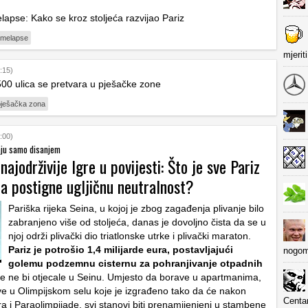
lapse: Kako se kroz stoljeća razvijao Pariz
timelapse
mjerit
:15)
500 ulica se pretvara u pješačke zone
pješačka zona
:00)
aju samo disanjem
najodrživije Igre u povijesti: Što je sve Pariz
da postigne ugljičnu neutralnost?
Pariška rijeka Seina, u kojoj je zbog zagađenja plivanje bilo
zabranjeno više od stoljeća, danas je dovoljno čista da se u
njoj održi plivački dio triatlonske utrke i plivački maraton.
Pariz je potrošio 1,4 milijarde eura, postavljajući
nogom
golemu podzemnu cisternu za pohranjivanje otpadnih
 ne bi otjecale u Seinu. Umjesto da borave u apartmanima,
ve u Olimpijskom selu koje je izgrađeno tako da će nakon
Centa
a i Paraolimpijade, svi stanovi biti prenamijenjeni u stambene