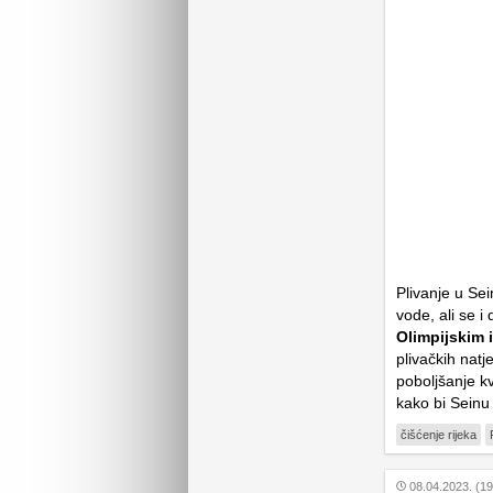
Plivanje u Sei
vode, ali se i
Olimpijskim 
plivačkih natj
poboljšanje k
kako bi Seinu 
čišćenje rijeka
08.04.2023. (19