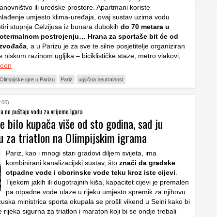
anovništvo ili uredske prostore. Apartmani koriste
lađenje umjesto klima-uređaja, ovaj sustav uzima vodu
tiri stupnja Celzijusa iz bunara dubokih
do 70 metara u
otermalnom postrojenju… Hrana za sportaše bit će od
izvođača
, a u Parizu je za sve te silne posjetitelje organiziran
 s niskom razinom ugljika – biciklističke staze, metro vlakovi,
een
Olimpijske igre u Parizu
Pariz
ugljična neutralnost
:00)
a ne puštaju vodu za vrijeme Igara
je bilo kupača više od sto godina, sad ju
u za triatlon na Olimpijskim igrama
Pariz, kao i mnogi stari gradovi diljem svijeta, ima
kombinirani kanalizacijski sustav, što
znači da gradske
otpadne vode i oborinske vode teku kroz iste cijevi
.
Tijekom jakih ili dugotrajnih kiša, kapacitet cijevi je premalen
pa otpadne vode ulaze u rijeku umjesto spremik za njihovu
uska ministrica sporta okupala se prošli vikend u Seini kako bi
 rijeka sigurna za triatlon i maraton koji bi se ondje trebali