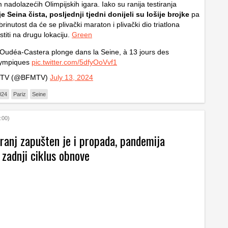
m nadolazećih Olimpijskih igara. Iako su ranija testiranja
e Seina čista, posljednji tjedni donijeli su lošije brojke
pa
brinutost da će se plivački maraton i plivački dio triatlona
titi na drugu lokaciju.
Green
Oudéa-Castera plonge dans la Seine, à 13 jours des
lympiques
pic.twitter.com/5dfyOoVvf1
TV (@BFMTV)
July 13, 2024
024
Pariz
Seine
:00)
oranj zapušten je i propada, pandemija
 zadnji ciklus obnove