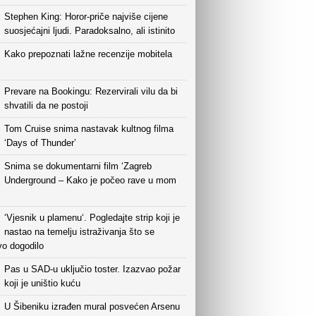
Stephen King: Horor-priče najviše cijene
suosjećajni ljudi. Paradoksalno, ali istinito
Kako prepoznati lažne recenzije mobitela
Prevare na Bookingu: Rezervirali vilu da bi
shvatili da ne postoji
Tom Cruise snima nastavak kultnog filma
‘Days of Thunder’
Snima se dokumentarni film ‘Zagreb
Underground – Kako je počeo rave u mom
‘Vjesnik u plamenu‘. Pogledajte strip koji je
nastao na temelju istraživanja što se
vo dogodilo
Pas u SAD-u uključio toster. Izazvao požar
koji je uništio kuću
U Šibeniku izrađen mural posvećen Arsenu