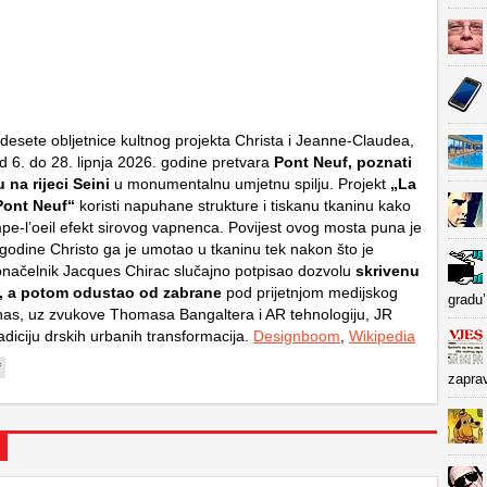
esete obljetnice kultnog projekta Christa i Jeanne-Claudea,
 6. do 28. lipnja 2026. godine pretvara
Pont Neuf, poznati
 na rijeci Seini
u monumentalnu umjetnu spilju. Projekt
„La
Pont Neuf“
koristi napuhane strukture i tiskanu tkaninu kako
pe-l’oeil
efekt sirovog vapnenca. Povijest ovog mosta puna je
 godine Christo ga je umotao u tkaninu tek nakon što je
onačelnik Jacques Chirac slučajno potpisao dozvolu
skrivenu
a, a potom odustao od zabrane
pod prijetnjom medijskog
gradu’
as, uz zvukove Thomasa Bangaltera i AR tehnologiju, JR
radiciju drskih urbanih transformacija.
Designboom
,
Wikipedia
f
zapra