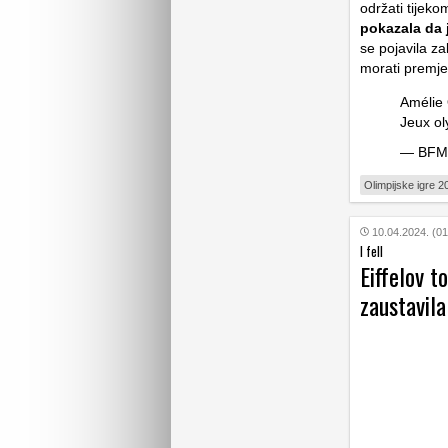
održati tijeko
pokazala da j
se pojavila za
morati premjes
Amélie 
Jeux o
— BFM
Olimpijske igre 2
10.04.2024. (01
I fell
Eiffelov t
zaustavila