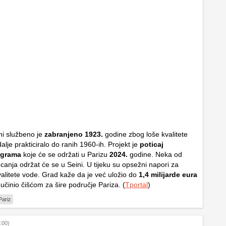
ni službeno je
zabranjeno 1923.
godine zbog loše kvalitete
 dalje prakticiralo do ranih 1960-ih. Projekt je
poticaj
igrama
koje će se održati u Parizu
2024.
godine. Neka od
ecanja održat će se u Seini. U tijeku su opsežni napori za
valitete vode. Grad kaže da je već uložio do
1,4 milijarde eura
učinio čišćom za šire područje Pariza. (
Tportal
)
Pariz
:00)