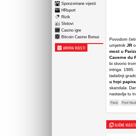
Sponzorirane vijesti
HRsport
Rizik
Slotovi
Casino igre
Bitcoin Casino Bonus
Povodom četrd
umjetnik
JR
od
ARHIVA VIJESTI
most u Parizu
Caverne du 
bi stvorio
trom
intriga: 1985.
tadašnji grad
u hrpi papir
skandala. Dan
nastavlja tu t
Pariz
Pont Neu
SLIČNE VIJESTI