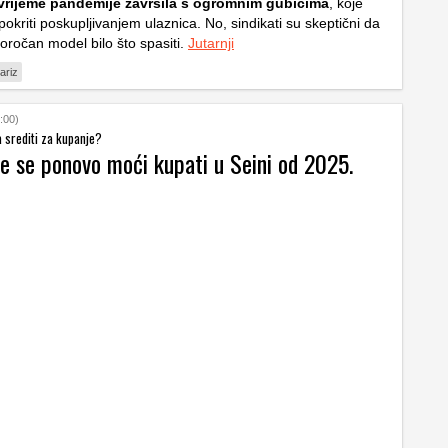
 vrijeme pandemije završila s ogromnim gubicima
, koje
pokriti poskupljivanjem ulaznica. No, sindikati su skeptični da
oročan model bilo što spasiti.
Jutarnji
ariz
:00)
a srediti za kupanje?
će se ponovo moći kupati u Seini od 2025.