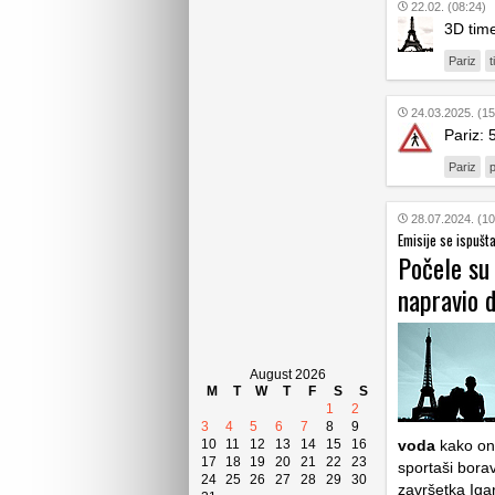
22.02. (08:24)
3D time
Pariz
24.03.2025. (15
Pariz: 
Pariz
28.07.2024. (10
Emisije se ispušt
Počele su 
napravio 
August 2026
M
T
W
T
F
S
S
1
2
3
4
5
6
7
8
9
10
11
12
13
14
15
16
voda
kako one
17
18
19
20
21
22
23
sportaši bora
24
25
26
27
28
29
30
završetka Igar