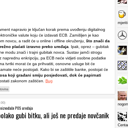
mjerit
ament napravio je ključan korak prema uvođenju digitalnog
ektroničke valute koju će izdavati ECB. Zamišljen je kao
m novcu, a radit će u online i offline okruženju,
što znači da
režno plaćati izravno preko uređaja
. Ipak, oprez – gubitak
ine modu znači i trajni gubitak novca. Sustav jamči strogu
oz naprednu enkripciju, pa ECB neće vidjeti osobne podatke
a tvrtki morat će ga prihvatiti, osnovne usluge bit će
amate neće postojati. Kako bi se zaštitile banke, postojat će
osa koji građani smiju posjedovati, dok će papirnati
 ostati zakonom zaštićen.
Bug
tovina
:00)
nogom
proizvođače POS uređaja
olako gubi bitku, ali još ne predaje novčanik
Centa