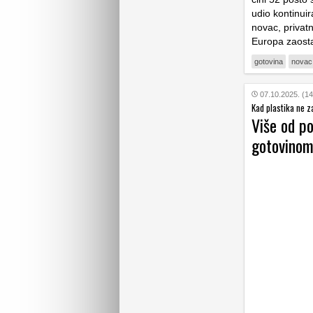
udio kontinuir
novac, privatn
Europa zaosta
gotovina
novac
07.10.2025. (14
Kad plastika ne z
Više od po
gotovino