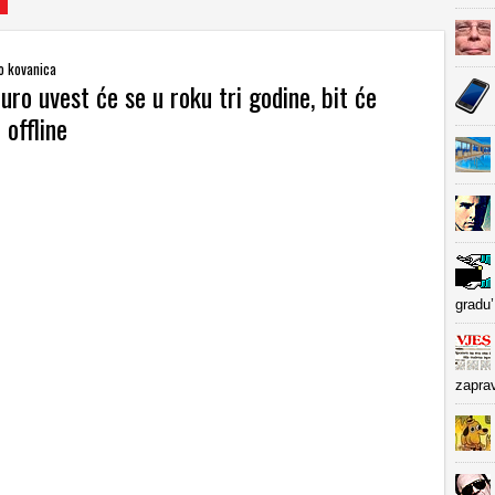
o kovanica
euro uvest će se u roku tri godine, bit će
 offline
gradu’
zapra