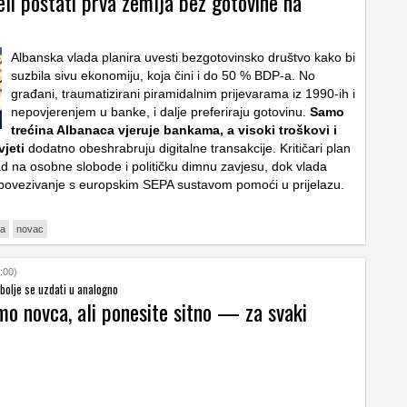
eli postati prva zemlja bez gotovine na
Albanska vlada planira uvesti bezgotovinsko društvo kako bi
suzbila sivu ekonomiju, koja čini i do 50 % BDP-a. No
građani, traumatizirani piramidalnim prijevarama iz 1990-ih i
nepovjerenjem u banke, i dalje preferiraju gotovinu.
Samo
trećina Albanaca vjeruje bankama, a visoki troškovi i
jeti
dodatno obeshrabruju digitalne transakcije. Kritičari plan
d na osobne slobode i političku dimnu zavjesu, dok vlada
 povezivanje s europskim SEPA sustavom pomoći u prijelazu.
na
novac
:00)
 bolje se uzdati u analogno
o novca, ali ponesite sitno — za svaki