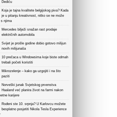
Dediću
Koja je tajna kvalitete belgijskog piva? Kada
je u pitanju kreativnost, nitko se ne može
i s njima
Mercedes bilježi snažan rast prodaje
električnih automobila
Svijet je prošle godine dobio gotovo milijun
novih milijunaša
10 prečaca u Windowsima koje biste odmah
trebali početi koristiti
Mikrozelenje – kako ga uzgojiti i na što
paziti
Norveški junak Svjetskog prvenstva
Haaland već planira život na farmi nakon
etne karijere
Rođeni ste 10. srpnja? U Karlovcu možete
besplatno posjetiti Nikola Tesla Experience
r