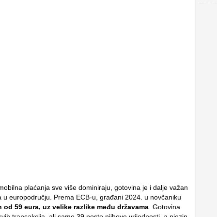
 mobilna plaćanja sve više dominiraju, gotovina je i dalje važan
a u europodručju. Prema ECB-u, građani 2024. u novčaniku
 od 59 eura, uz velike razlike među državama
. Gotovina
svih transakcija, ali samo 39 posto njihove vrijednosti, a njezin