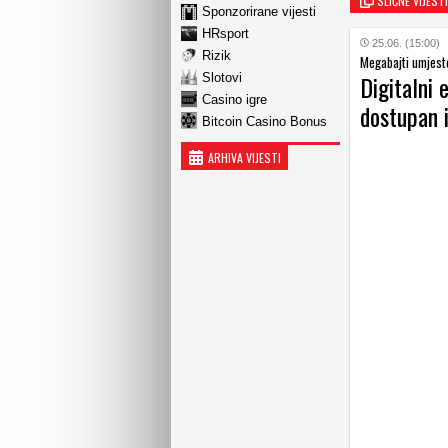
SLIČNE VIJESTI
Sponzorirane vijesti
HRsport
25.06. (15:00)
Rizik
Megabajti umjest
Digitalni 
Slotovi
Casino igre
dostupan i
Bitcoin Casino Bonus
ARHIVA VIJESTI