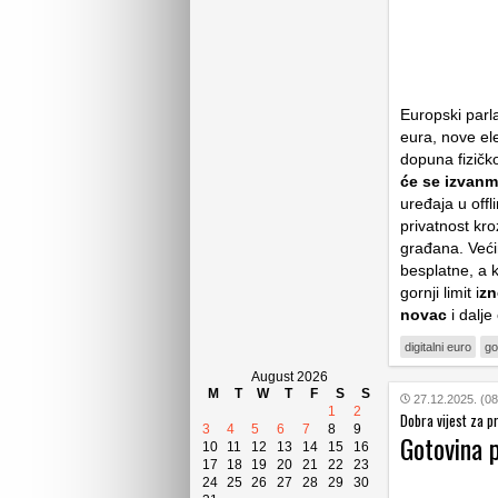
Europski parl
eura, nove el
dopuna fizičko
će se izvanm
uređaja u offl
privatnost kr
građana. Većin
besplatne, a k
gornji limit i
zn
novac
i dalje
digitalni euro
go
August 2026
M
T
W
T
F
S
S
27.12.2025. (08
1
2
Dobra vijest za 
3
4
5
6
7
8
9
Gotovina p
10
11
12
13
14
15
16
17
18
19
20
21
22
23
24
25
26
27
28
29
30