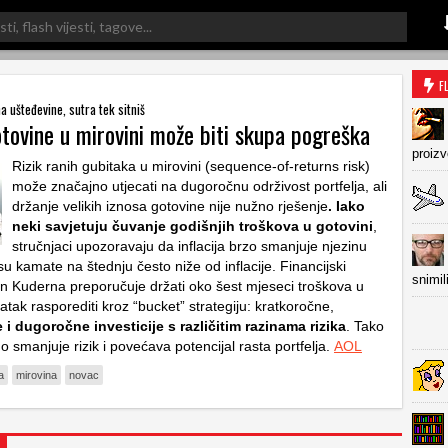
F
 ušteđevine, sutra tek sitniš
otovine u mirovini može biti skupa pogreška
proiz
Rizik ranih gubitaka u mirovini (sequence-of-returns risk)
može značajno utjecati na dugoročnu održivost portfelja, ali
držanje velikih iznosa gotovine nije nužno rješenje
. Iako
neki savjetuju čuvanje godišnjih troškova u gotovini
,
stručnjaci upozoravaju da inflacija brzo smanjuje njezinu
 su kamate na štednju često niže od inflacije. Financijski
snimil
an Kuderna preporučuje držati oko šest mjeseci troškova u
tatak rasporediti kroz “bucket” strategiju: kratkoročne,
i dugoročne investicije s različitim razinama rizika
. Tako
 smanjuje rizik i povećava potencijal rasta portfelja.
AOL
ja
mirovina
novac