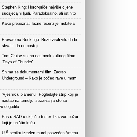
Stephen King: Horor-priče najviše cijene
suosjećajni ljudi. Paradoksalno, ali istinito
Kako prepoznati lažne recenzije mobitela
Prevare na Bookingu: Rezervirali vilu da bi
shvatili da ne postoji
Tom Cruise snima nastavak kultnog filma
‘Days of Thunder’
Snima se dokumentarni film ‘Zagreb
Underground – Kako je počeo rave u mom
‘Vjesnik u plamenu‘. Pogledajte strip koji je
nastao na temelju istraživanja što se
vo dogodilo
Pas u SAD-u uključio toster. Izazvao požar
koji je uništio kuću
U Šibeniku izrađen mural posvećen Arsenu