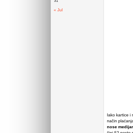
31
« Jul
Iako kartice i
način plaćanj
nose medijan
čini 52 posto 