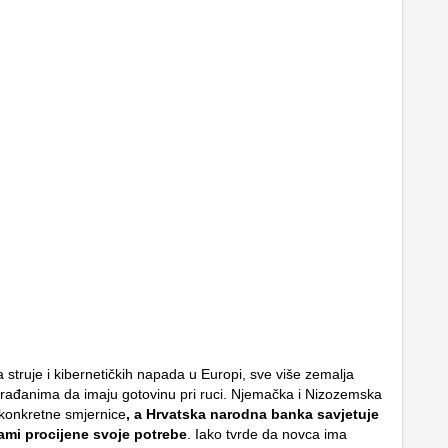
 struje i kibernetičkih napada u Europi, sve više zemalja
rađanima da imaju gotovinu pri ruci. Njemačka i Nizozemska
 konkretne smjernice
, a Hrvatska narodna banka savjetuje
ami procijene svoje potrebe
. Iako tvrde da novca ima