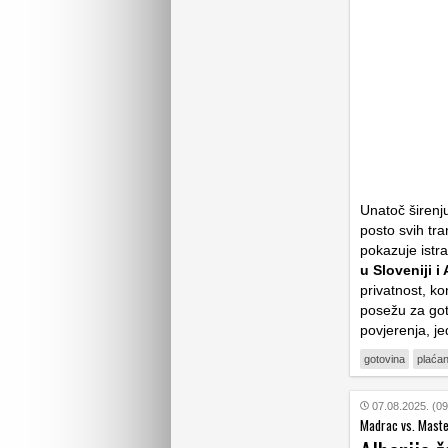
Unatoč širenju
posto svih tra
pokazuje istr
u Sloveniji i 
privatnost, ko
posežu za got
povjerenja, j
gotovina
plaćan
07.08.2025. (09
Madrac vs. Mast