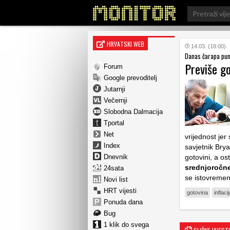
Search
for:
HRVATSKI WEB
14.03. (18:00)
Danas čarapa puna
Previše g
Forum
Google prevoditelj
Jutarnji
Večernji
Slobodna Dalmacija
Tportal
Net
vrijednost jer
Index
savjetnik Bry
Dnevnik
gotovini, a os
srednjoročne 
24sata
se istovremeno
Novi list
HRT vijesti
gotovina
inflaci
Ponuda dana
Bug
1 klik do svega