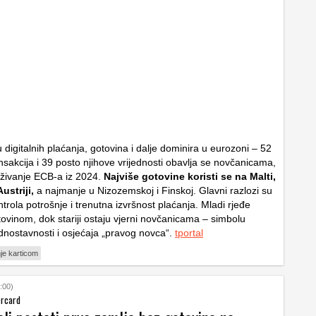
 digitalnih plaćanja, gotovina i dalje dominira u eurozoni – 52
nsakcija i 39 posto njihove vrijednosti obavlja se novčanicama,
aživanje ECB-a iz 2024.
Najviše gotovine koristi se na Malti,
Austriji,
a najmanje u Nizozemskoj i Finskoj. Glavni razlozi su
ntrola potrošnje i trenutna izvršnost plaćanja. Mladi rjeđe
ovinom, dok stariji ostaju vjerni novčanicama – simbolu
ednostavnosti i osjećaja „pravog novca“.
tportal
je karticom
:00)
ercard