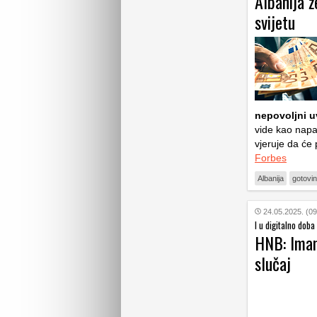
Albanija ž
svijetu
nepovoljni uv
vide kao napa
vjeruje da će
Forbes
Albanija
gotovi
24.05.2025. (09
I u digitalno doba
HNB: Imam
slučaj