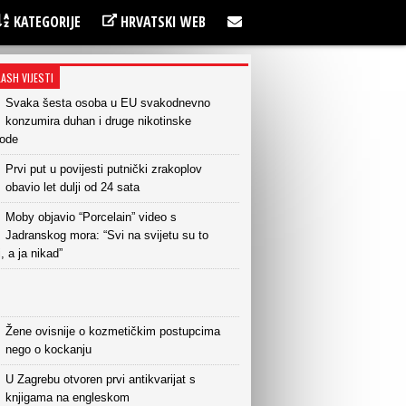
KATEGORIJE
HRVATSKI WEB
LASH VIJESTI
Svaka šesta osoba u EU svakodnevno
konzumira duhan i druge nikotinske
vode
Prvi put u povijesti putnički zrakoplov
obavio let dulji od 24 sata
Moby objavio “Porcelain” video s
Jadranskog mora: “Svi na svijetu su to
i, a ja nikad”
Žene ovisnije o kozmetičkim postupcima
nego o kockanju
U Zagrebu otvoren prvi antikvarijat s
knjigama na engleskom