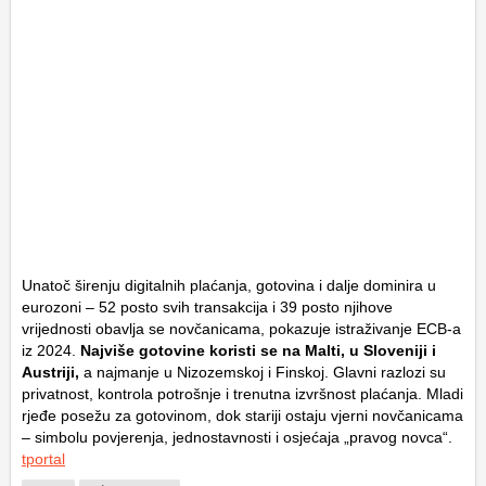
Unatoč širenju digitalnih plaćanja, gotovina i dalje dominira u
eurozoni – 52 posto svih transakcija i 39 posto njihove
vrijednosti obavlja se novčanicama, pokazuje istraživanje ECB-a
iz 2024.
Najviše gotovine koristi se na Malti, u Sloveniji i
Austriji,
a najmanje u Nizozemskoj i Finskoj. Glavni razlozi su
privatnost, kontrola potrošnje i trenutna izvršnost plaćanja. Mladi
rjeđe posežu za gotovinom, dok stariji ostaju vjerni novčanicama
– simbolu povjerenja, jednostavnosti i osjećaja „pravog novca“.
tportal