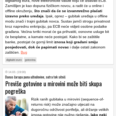
digitalnog eura, nove elektroničke valute koju će izdavati ECB.
Zamišljen je kao dopuna fizičkom novcu, a radit će u online i
offline okruženju,
što znači da će se izvanmrežno plaćati
izravno preko uređaja
. Ipak, oprez – gubitak uređaja u offline
modu znači i trajni gubitak novca. Sustav jamči strogu privatnost
kroz naprednu enkripciju, pa ECB neće vidjeti osobne podatke
građana. Većina tvrtki morat će ga prihvatiti, osnovne usluge bit
će besplatne, a kamate neće postojati. Kako bi se zaštitile
banke, postojat će gornji limit i
znosa koji građani smiju
posjedovati, dok će papirnati novac
i dalje ostati zakonom
zaštićen.
Bug
digitalni euro
gotovina
14.03. (19:00)
Danas čarapa puna ušteđevine, sutra tek sitniš
Previše gotovine u mirovini može biti skupa
pogreška
Rizik ranih gubitaka u mirovini (sequence-of-
returns risk) može značajno utjecati na
dugoročnu održivost portfelja, ali držanje velikih
iznosa gotovine nije nužno rješenje
. Iako neki