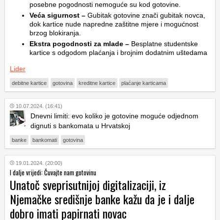
posebne pogodnosti nemoguće su kod gotovine.
Veća sigurnost –
Gubitak gotovine znači gubitak novca,
dok kartice nude napredne zaštitne mjere i mogućnost
brzog blokiranja.
Ekstra pogodnosti za mlade –
Besplatne studentske
kartice s odgodom plaćanja i brojnim dodatnim uštedama
Lider
debitne kartice
gotovina
kreditne kartice
plaćanje karticama
10.07.2024. (16:41)
Dnevni limiti: evo koliko je gotovine moguće odjednom
dignuti s bankomata u Hrvatskoj
banke
bankomati
gotovina
19.01.2024. (20:00)
I dalje vrijedi: Čuvajte nam gotovinu
Unatoč sveprisutnijoj digitalizaciji, iz
Njemačke središnje banke kažu da je i dalje
dobro imati papirnati novac