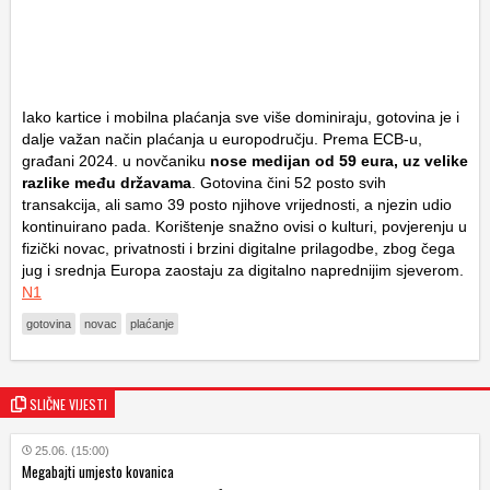
Iako kartice i mobilna plaćanja sve više dominiraju, gotovina je i
dalje važan način plaćanja u europodručju. Prema ECB-u,
građani 2024. u novčaniku
nose medijan od 59 eura, uz velike
razlike među državama
. Gotovina čini 52 posto svih
transakcija, ali samo 39 posto njihove vrijednosti, a njezin udio
kontinuirano pada. Korištenje snažno ovisi o kulturi, povjerenju u
fizički novac, privatnosti i brzini digitalne prilagodbe, zbog čega
jug i srednja Europa zaostaju za digitalno naprednijim sjeverom.
N1
gotovina
novac
plaćanje
SLIČNE VIJESTI
25.06. (15:00)
Megabajti umjesto kovanica