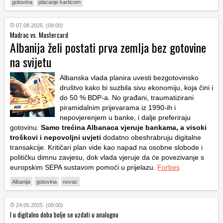
gotovina
plaćanje karticom
07.08.2025. (09:00)
Madrac vs. Mastercard
Albanija želi postati prva zemlja bez gotovine
na svijetu
Albanska vlada planira uvesti bezgotovinsko
društvo kako bi suzbila sivu ekonomiju, koja čini i
do 50 % BDP-a. No građani, traumatizirani
piramidalnim prijevarama iz 1990-ih i
nepovjerenjem u banke, i dalje preferiraju
gotovinu.
Samo trećina Albanaca vjeruje bankama, a visoki
troškovi i nepovoljni uvjeti
dodatno obeshrabruju digitalne
transakcije. Kritičari plan vide kao napad na osobne slobode i
političku dimnu zavjesu, dok vlada vjeruje da će povezivanje s
europskim SEPA sustavom pomoći u prijelazu.
Forbes
Albanija
gotovina
novac
24.05.2025. (09:00)
I u digitalno doba bolje se uzdati u analogno