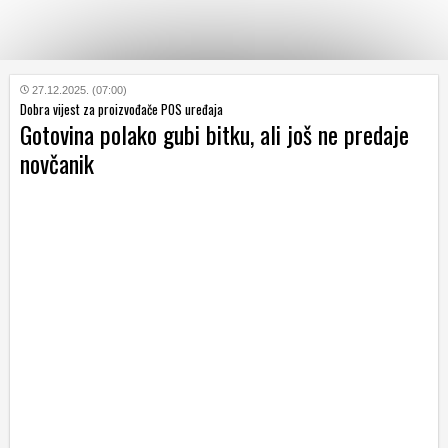
KATEGORIJE
27.12.2025. (07:00)
Dobra vijest za proizvođače POS uređaja
Gotovina polako gubi bitku, ali još ne predaje
HRVATSKI
novčanik
WEB