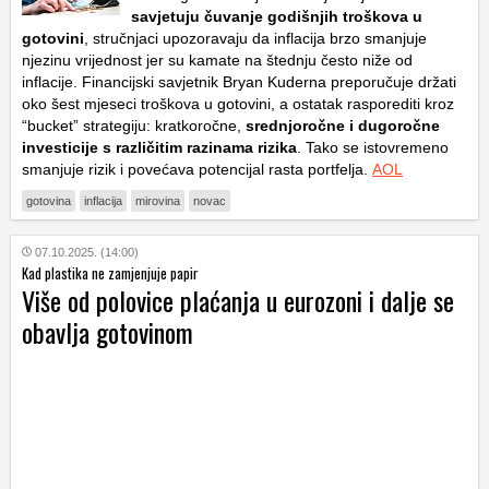
savjetuju čuvanje godišnjih troškova u
gotovini
, stručnjaci upozoravaju da inflacija brzo smanjuje
njezinu vrijednost jer su kamate na štednju često niže od
inflacije. Financijski savjetnik Bryan Kuderna preporučuje držati
oko šest mjeseci troškova u gotovini, a ostatak rasporediti kroz
“bucket” strategiju: kratkoročne,
srednjoročne i dugoročne
investicije s različitim razinama rizika
. Tako se istovremeno
smanjuje rizik i povećava potencijal rasta portfelja.
AOL
gotovina
inflacija
mirovina
novac
07.10.2025. (14:00)
Kad plastika ne zamjenjuje papir
Više od polovice plaćanja u eurozoni i dalje se
obavlja gotovinom