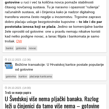
gotovine
u ruci i već ta količina novca pomaže stabilnosti
čitavog novčanog sustava. Tu je naravno i opasnost “rušenja”
računalnih sustava, ali i činjenica kako je nadzor digitalnog
transfera veoma često negdje u inozemstvu. Trgovine zapravo
dobro plaćaju usluge bezgotovinske kupovine –
to ide i do par
postotaka iznosa koji se plaća
. Jedino se komercijalne banke
žele oprostiti od gotovine: one u pravilu nemaju nikakve koristi
kad netko podigne novac, a lanac filijala i bankomata je samo
trošak.
DW
banke
gotovina
novac
13.12.2023. (12:36)
Božićne transakcije: U Hrvatskoj kartice postale popularije
od gotovine
gotovina
kartice
plaćanje karticama
29.10.2023. (14:00)
Troši se manje papira
U Švedskoj više nema pljački banaka. Razlog
leži u činjenici da tamo više nema – gotovine