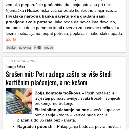
zemalja preporučuje građanima da imaju gotovinu pri ruci.
Njemačka i Nizozemska već su izdale konkretne smjernice
, a
Hrvatska narodna banka savjetuje da građani sami
procijene svoje potrebe
. Iako tvrde da novca ima dovoljno,
napominju da je pametno imati rezervu za osnovne troškove u
kriznim situacijama, poput potresa, poplava ili hakerskih napada.
tportal
banke
gotovina
HNB
novac
19.11.2024. (22:00)
I manje šuška
Srušen mit: Pet razloga zašto se više štedi
kartičnim plaćanjem, a ne kešom
Bolja kontrola troškova –
Push notifikacije i
izvještaji pomažu uvidjeti svaki trošak i spriječiti
prekomjerno trošenje.
Fleksibilno plaćanje na rate –
Veće kupovine
bez dizanja kredita – kartice nude opcije
plaćanja do 36 rata bez kamata.
Nagrade i popusti –
Prikupljanje bodova, povrat novca i