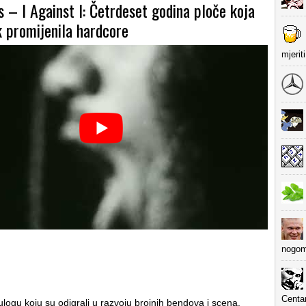
 – I Against I: Četrdeset godina ploče koja
k promijenila hardcore
mjerit
nogom
Centa
logu koju su odigrali u razvoju brojnih bendova i scena,