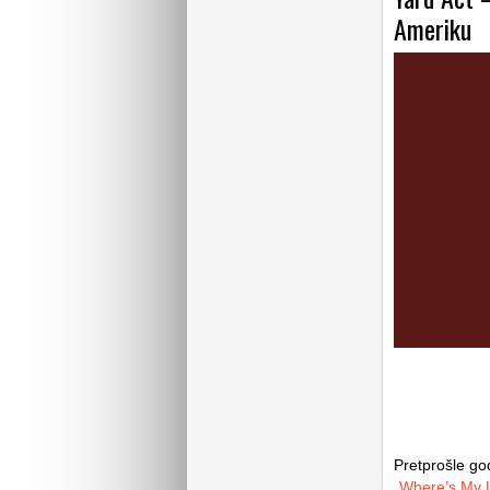
Ameriku
Pretprošle go
„
Where’s My 