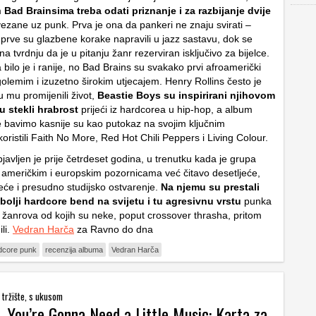
m
Bad Brainsima treba odati priznanje i za razbijanje dvije
vezane uz punk. Prva je ona da pankeri ne znaju svirati –
 prve su glazbene korake napravili u jazz sastavu, dok se
a tvrdnju da je u pitanju žanr rezerviran isključivo za bijelce.
bilo je i ranije, no Bad Brains su svakako prvi afroamerički
olemim i izuzetno širokim utjecajem. Henry Rollins često je
u mu promijenili život,
Beastie Boys su inspirirani njihovom
u stekli hrabrost
prijeći iz hardcorea u hip-hop, a album
e bavimo kasnije su kao putokaz na svojim ključnim
oristili Faith No More, Red Hot Chili Peppers i Living Colour.
bjavljen je prije četrdeset godina, u trenutku kada je grupa
o američkim i europskim pozornicama već čitavo desetljeće,
eće i presudno studijsko ostvarenje.
Na njemu su prestali
bolji hardcore bend na svijetu i tu agresivnu vrstu
punka
iz žanrova od kojih su neke, poput crossover thrasha, pritom
li.
Vedran Harča
za Ravno do dna
dcore punk
recenzija albuma
Vedran Harča
 tržište, s ukusom
– You’re Gonna Need a Little Music: Karta za