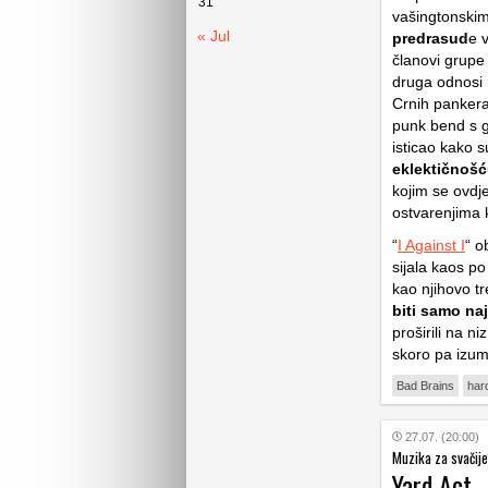
31
vašingtonski
« Jul
predrasud
e 
članovi grupe
druga odnosi n
Crnih pankera 
punk bend s g
isticao kako s
eklektičnošć
kojim se ovdj
ostvarenjima k
“
I Against I
“ o
sijala kaos p
kao njihovo tr
biti samo naj
proširili na n
skoro pa izumi
Bad Brains
har
27.07. (20:00)
Muzika za svačije
Yard Act 