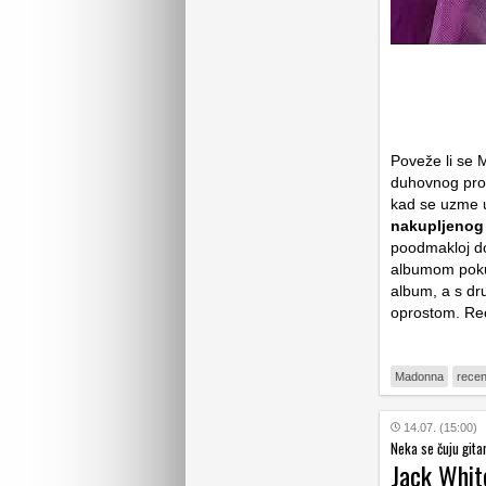
Poveže li se 
duhovnog proči
kad se uzme u
nakupljenog 
poodmakloj dob
albumom pokuša
album, a s dru
oprostom. Re
Madonna
recen
14.07. (15:00)
Neka se čuju gita
Jack Whit