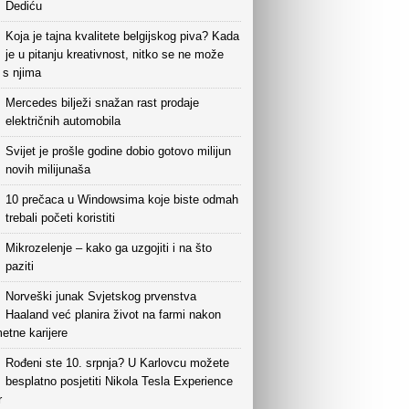
Dediću
Koja je tajna kvalitete belgijskog piva? Kada
je u pitanju kreativnost, nitko se ne može
i s njima
Mercedes bilježi snažan rast prodaje
električnih automobila
Svijet je prošle godine dobio gotovo milijun
novih milijunaša
10 prečaca u Windowsima koje biste odmah
trebali početi koristiti
Mikrozelenje – kako ga uzgojiti i na što
paziti
Norveški junak Svjetskog prvenstva
Haaland već planira život na farmi nakon
etne karijere
Rođeni ste 10. srpnja? U Karlovcu možete
besplatno posjetiti Nikola Tesla Experience
r