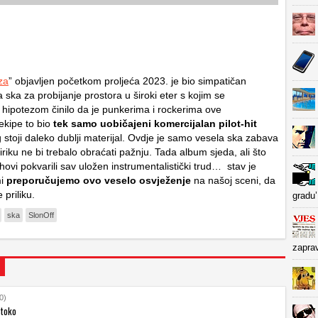
za
” objavljen početkom proljeća 2023. je bio simpatičan
ka za probijanje prostora u široki eter s kojim se
hipotezom činilo da je punkerima i rockerima ove
ekipe to bio
tek samo uobičajeni komercijalan pilot-hit
 stoji daleko dublji materijal. Ovdje je samo vesela ska zabava
liriku ne bi trebalo obraćati pažnju. Tada album sjeda, ali što
hovi pokvarili sav uložen instrumentalistički trud… stav je
i
preporučujemo ovo veselo osvježenje
na našoj sceni, da
priliku.
gradu’
ska
SlonOff
zapra
0)
stoko