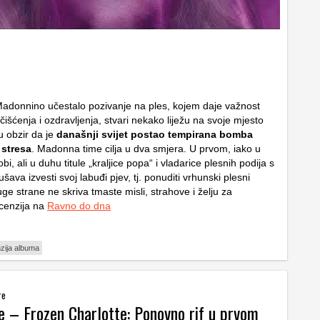
Madonnino učestalo pozivanje na ples, kojem daje važnost
šćenja i ozdravljenja, stvari nekako liježu na svoje mjesto
 obzir da je
današnji svijet postao tempirana bomba
stresa
. Madonna time cilja u dva smjera. U prvom, iako u
i, ali u duhu titule „kraljice popa“ i vladarice plesnih podija s
va izvesti svoj labuđi pjev, tj. ponuditi vrhunski plesni
ge strane ne skriva tmaste misli, strahove i želju za
cenzija na
Ravno do dna
zija albuma
re
e – Frozen Charlotte: Ponovno rif u prvom