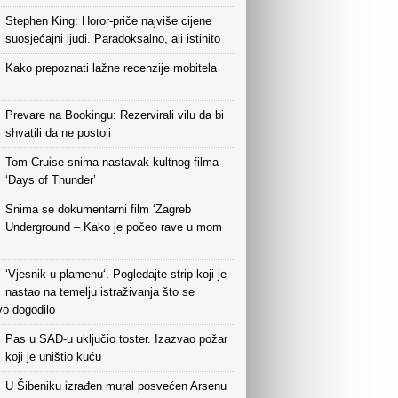
Stephen King: Horor-priče najviše cijene
suosjećajni ljudi. Paradoksalno, ali istinito
Kako prepoznati lažne recenzije mobitela
Prevare na Bookingu: Rezervirali vilu da bi
shvatili da ne postoji
Tom Cruise snima nastavak kultnog filma
‘Days of Thunder’
Snima se dokumentarni film ‘Zagreb
Underground – Kako je počeo rave u mom
‘Vjesnik u plamenu‘. Pogledajte strip koji je
nastao na temelju istraživanja što se
vo dogodilo
Pas u SAD-u uključio toster. Izazvao požar
koji je uništio kuću
U Šibeniku izrađen mural posvećen Arsenu