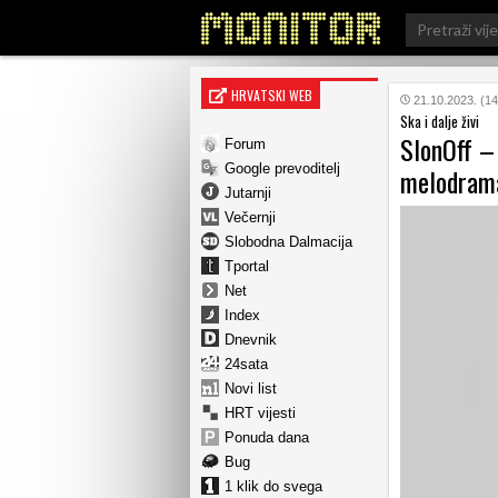
Search
for:
HRVATSKI WEB
21.10.2023. (14
Ska i dalje živi
SlonOff –
Forum
Google prevoditelj
melodram
Jutarnji
Večernji
Slobodna Dalmacija
Tportal
Net
Index
Dnevnik
24sata
Novi list
HRT vijesti
Ponuda dana
Bug
1 klik do svega