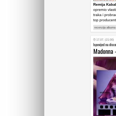
Remija Kaba
opremio vlast
traka i probr
top producen
recenzija albuma
17.07. (21:00)
Ispovijed na disco
Madonna –