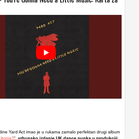
dine Yard Act imao je u rukama zamalo perfektan drugi album
Utopia?
“,
vrhunsko izdanje UK dance punka u produkciji