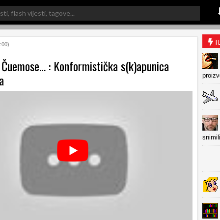
F
:00)
 Čuemose… : Konformistička s(k)apunica
a
proiz
snimil