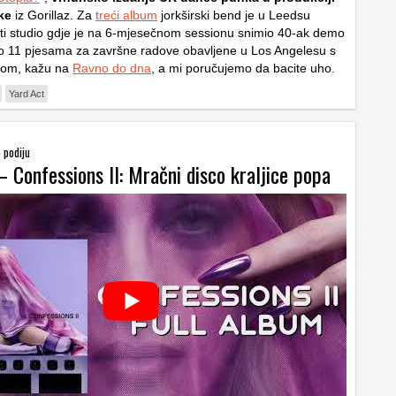
ke
iz Gorillaz. Za
treći album
jorkširski bend je u Leedsu
iti studio gdje je na 6-mjesečnom sessionu snimio 40-ak demo
ao 11 pjesama za završne radove obavljene u Los Angelesu s
tom, kažu na
Ravno do dna
, a mi poručujemo da bacite uho.
Yard Act
 podiju
 Confessions II: Mračni disco kraljice popa