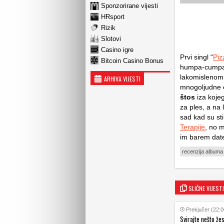
Sponzorirane vijesti
HRsport
Rizik
Slotovi
Casino igre
Prvi singl “
Piz
Bitcoin Casino Bonus
humpa-cumpa s
lakomislenom 
ARHIVA VIJESTI
mnogoljudne 
štos
iza kojeg
za ples, a na 
sad kad su sti
Terapije
, no m
im barem date 
recenzija albuma
SLIČNE VIJESTI
Prekjučer (22:0
Svirajte nešto že