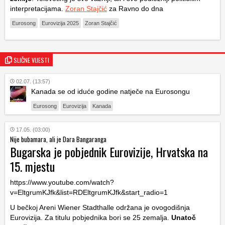
interpretacijama.
Zoran Stajčić
za Ravno do dna
Eurosong
Eurovizija 2025
Zoran Stajčić
SLIČNE VIJESTI
02.07. (13:57)
Kanada se od iduće godine natječe na Eurosongu
Eurosong
Eurovizija
Kanada
17.05. (03:00)
Nije bubamara, ali je Dara Bangaranga
Bugarska je pobjednik Eurovizije, Hrvatska na
15. mjestu
https://www.youtube.com/watch?
v=EltgrumKJfk&list=RDEltgrumKJfk&start_radio=1
U bečkoj Areni Wiener Stadthalle održana je ovogodišnja
Eurovizija. Za titulu pobjednika bori se 25 zemalja.
Unatoč