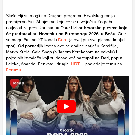
Slušatelji su mogli na Drugom programu Hrvatskog radija
premijerno čuti 24 pjesme koje će se u veljači u Zagrebu
natjecati za prestižnu statuu Dore i izbor
hrvatske pjesme koja
će predstavljati Hrvatsku na Eurosongu 2026. u Beču
. One
se mogu čuti na YT kanalu
Dore
(a ovaj put sve pjesme imaju i
spot). Od poznatijih imena ove se godine natječu Kandžija,
Marko Kutlić, Cold Snap (s Janom Kerekešom na vokalu) i
pojedinih izvođača koji su dosad već nastupali na Dori, poput
Leleka, Anande, Fenkste i drugih.
HRT
… pogledajte temu na
Forumu
.