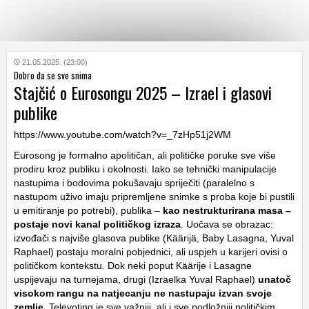
KATEGORIJE
21.05.2025. (23:00)
Dobro da se sve snima
Stajčić o Eurosongu 2025 – Izrael i glasovi
HRVATSKI
publike
WEB
https://www.youtube.com/watch?v=_7zHp51j2WM
Eurosong je formalno apolitičan, ali političke poruke sve više
prodiru kroz publiku i okolnosti. Iako se tehnički manipulacije
nastupima i bodovima pokušavaju spriječiti (paralelno s
nastupom uživo imaju pripremljene snimke s proba koje bi pustili
u emitiranje po potrebi), publika –
kao nestrukturirana masa –
postaje novi kanal političkog izraza
. Uočava se obrazac:
izvođači s najviše glasova publike (Käärijä, Baby Lasagna, Yuval
Raphael) postaju moralni pobjednici, ali uspjeh u karijeri ovisi o
političkom kontekstu. Dok neki poput Käärije i Lasagne
uspijevaju na turnejama, drugi (Izraelka Yuval Raphael)
unatoč
visokom rangu na natjecanju ne nastupaju izvan svoje
zemlje
. Televoting je sve važniji, ali i sve podložniji političkim