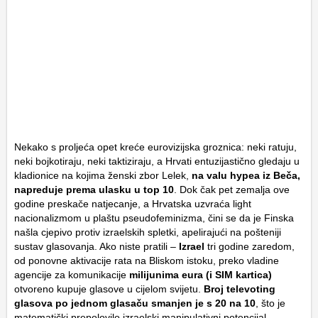
Nekako s proljeća opet kreće eurovizijska groznica: neki ratuju,
neki bojkotiraju, neki taktiziraju, a Hrvati entuzijastično gledaju u
kladionice na kojima ženski zbor Lelek,
na valu hypea iz Beča,
napreduje prema ulasku u top 10
. Dok čak pet zemalja ove
godine preskače natjecanje, a Hrvatska uzvraća light
nacionalizmom u plaštu pseudofeminizma, čini se da je Finska
našla cjepivo protiv izraelskih spletki, apelirajući na pošteniji
sustav glasovanja. Ako niste pratili –
Izrael
tri godine zaredom,
od ponovne aktivacije rata na Bliskom istoku, preko vladine
agencije za komunikacije
milijunima eura (i SIM kartica)
otvoreno kupuje glasove u cijelom svijetu.
Broj televoting
glasova po jednom glasaču smanjen je s 20 na 10
, što je
matematički prepolovilo izraelski manipulativni potencijal.