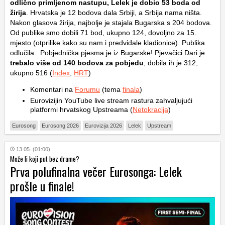
odlično primljenom nastupu, Lelek je dobio 53 boda od
žirija
. Hrvatska je 12 bodova dala Srbiji, a Srbija nama ništa.
Nakon glasova žirija, najbolje je stajala Bugarska s 204 bodova.
Od publike smo dobili 71 bod, ukupno 124, dovoljno za 15.
mjesto (otprilike kako su nam i predviđale kladionice). Publika
odlučila: Pobjednička pjesma je iz Bugarske! Pjevačici Dari je
trebalo više od 140 bodova za pobjedu
, dobila ih je 312,
ukupno 516 (
Index
,
HRT
)
Komentari na
Forumu
(tema
finala
)
Eurovizijin YouTube live stream rastura zahvaljujući
platformi hrvatskog Upstreama (
Netokracija
)
Eurosong
Eurosong 2026
Eurovizija 2026
Lelek
Upstream
13.05. (01:00)
Može li koji put bez drame?
Prva polufinalna večer Eurosonga: Lelek
prošle u finale!