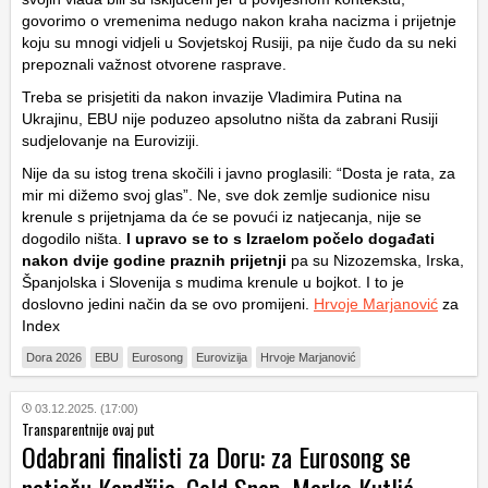
govorimo o vremenima nedugo nakon kraha nacizma i prijetnje
koju su mnogi vidjeli u Sovjetskoj Rusiji, pa nije čudo da su neki
prepoznali važnost otvorene rasprave.
Treba se prisjetiti da nakon invazije Vladimira Putina na
Ukrajinu, EBU nije poduzeo apsolutno ništa da zabrani Rusiji
sudjelovanje na Euroviziji.
Nije da su istog trena skočili i javno proglasili: “Dosta je rata, za
mir mi dižemo svoj glas”. Ne, sve dok zemlje sudionice nisu
krenule s prijetnjama da će se povući iz natjecanja, nije se
dogodilo ništa.
I upravo se to s Izraelom počelo događati
nakon dvije godine praznih prijetnji
pa su Nizozemska, Irska,
Španjolska i Slovenija s mudima krenule u bojkot. I to je
doslovno jedini način da se ovo promijeni.
Hrvoje Marjanović
za
Index
Dora 2026
EBU
Eurosong
Eurovizija
Hrvoje Marjanović
03.12.2025. (17:00)
Transparentnije ovaj put
Odabrani finalisti za Doru: za Eurosong se