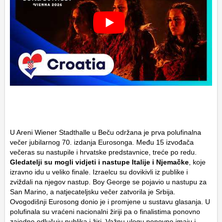
U Areni Wiener Stadthalle u Beču održana je prva polufinalna
večer jubilarnog 70. izdanja Eurosonga. Među 15 izvođača
večeras su nastupile i hrvatske predstavnice, treće po redu.
Gledatelji su mogli vidjeti i nastupe Italije i Njemačke
, koje
izravno idu u veliko finale. Izraelcu su dovikivli iz publike i
zviždali na njegov nastup. Boy George se pojavio u nastupu za
San Marino, a natjecateljsku večer zatvorila je Srbija.
Ovogodišnji Eurosong donio je i promjene u sustavu glasanja. U
polufinala su vraćeni nacionalni žiriji pa o finalistima ponovno
zajedno odlučuju publika i žiri. Važnu ulogu ponovno imaju i