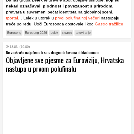
nekad označavali plodnost i povezanost s prirodom
,
pretvara u suvremeni pečat identiteta na globalnoj sceni.
tportal
… Lelek u utorak u
prvoj polufinalnoj večeri
nastupaju
treće po redu. Uoči Eurosonga gostovale i kod
Gastro tražilice
Eurosong
Eurosong 2026
Lelek
sicanje
tetoviranje
18.03. (19:00)
Ne znaš više natječemo li se s drugim državama ili kladionicom
Objavljene sve pjesme za Euroviziju, Hrvatska
nastupa u prvom polufinalu