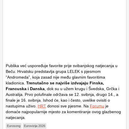
Publika već uspoređuje favorite prije svibanjskog natjecanja u
Beču. Hrvatsku predstavlja grupa LELEK s pjesmom
“Andromeda”, koja zasad nije među glavnim favoritima
kladionica.
Trenutačno se najviše izdvajaju Finska,
Francuska i Danska
, dok su u užem krugu i Švedska, Grčka i
Australija. Prvo polufinale održava se 12. svibnja, drugo 14., a
finale je 16. svibnja. Ishod će, kao i često, uvelike ovisiti o
nastupima uživo.
HRT
donosi sve pjesme. Na
Forumu
je
domaće najpopularnije mjesto za komentiranje ovog glazbenog
natjecanja.
Eurosong
Eurovizija 2026