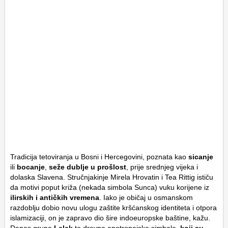
Tradicija tetoviranja u Bosni i Hercegovini, poznata kao
sicanje
ili
bocanje
,
seže dublje u prošlost
, prije srednjeg vijeka i
dolaska Slavena. Stručnjakinje Mirela Hrovatin i Tea Rittig ističu
da motivi poput križa (nekada simbola Sunca) vuku korijene iz
ilirskih i antičkih vremena
. Iako je običaj u osmanskom
razdoblju dobio novu ulogu zaštite kršćanskog identiteta i otpora
islamizaciji, on je zapravo dio šire indoeuropske baštine, kažu.
Danas grupa
Lelek
te drevne apotropejske simbole,
koji su