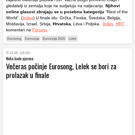
gledatelji iz zemalja koje ne sudjeluju na natjecanju.
Njihovi
online glasovi zbrajaju se u posebnu kategoriju
“Rest of the
World”. (
Index
) U finale idu: Grčka, Finska, Švedska, Belgija,
Moldavija, Izrael, Srbija,
Hrvatska
, Litva i Poljska.
Index
,
HRT
…
komentari na
Forumu
Eurosong
Eurovizija
Eurovizija 2026
Lelek
12.05. (16:00)
Neka bude pjesma
Večeras počinje Eurosong, Lelek se bori za
prolazak u finale