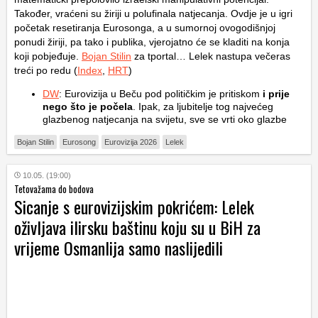
Također, vraćeni su žiriji u polufinala natjecanja. Ovdje je u igri
početak resetiranja Eurosonga, a u sumornoj ovogodišnjoj
ponudi žiriji, pa tako i publika, vjerojatno će se kladiti na konja
koji pobjeđuje.
Bojan Stilin
za tportal… Lelek nastupa večeras
treći po redu (
Index
,
HRT
)
DW
: Eurovizija u Beču pod političkim je pritiskom
i prije
nego što je počela
. Ipak, za ljubitelje tog najvećeg
glazbenog natjecanja na svijetu, sve se vrti oko glazbe
Bojan Stilin
Eurosong
Eurovizija 2026
Lelek
10.05. (19:00)
Tetovažama do bodova
Sicanje s eurovizijskim pokrićem: Lelek
oživljava ilirsku baštinu koju su u BiH za
vrijeme Osmanlija samo naslijedili