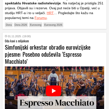
spektaklu Hrvatske radiotelevizije
. Na natječaj je pristigla 251
prijava. Objavili su i rezerve. Ovaj put neće biti u Opatiji, već u
studiju HRT-a i to u veljači.
HRT
… Pogledajte što kažu na
popularnoj temi na
Forumu
.
Dora
Dora 2026
Eurosong
Eurosong 2026
01.11.2025. (19:00)
Oda kavi s mlijekom
Simfonijski orkestar obradio eurovizijske
pjesme: Posebno oduševila ‘Espresso
Macchiato’