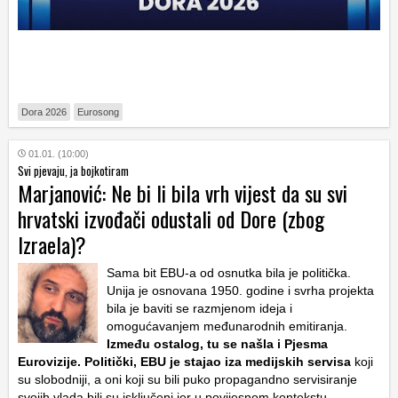
Dora 2026
Eurosong
01.01. (10:00)
Svi pjevaju, ja bojkotiram
Marjanović: Ne bi li bila vrh vijest da su svi
hrvatski izvođači odustali od Dore (zbog
Izraela)?
Sama bit EBU-a od osnutka bila je politička.
Unija je osnovana 1950. godine i svrha projekta
bila je baviti se razmjenom ideja i
omogućavanjem međunarodnih emitiranja.
Između ostalog, tu se našla i Pjesma
Eurovizije. Politički, EBU je stajao iza medijskih servisa
koji
su slobodniji, a oni koji su bili puko propagandno servisiranje
svojih vlada bili su isključeni jer u povijesnom kontekstu,