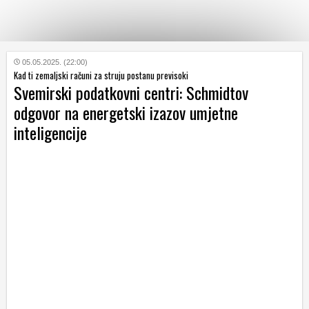
KATEGORIJE
05.05.2025. (22:00)
Kad ti zemaljski računi za struju postanu previsoki
Svemirski podatkovni centri: Schmidtov
HRVATSKI
odgovor na energetski izazov umjetne
WEB
inteligencije