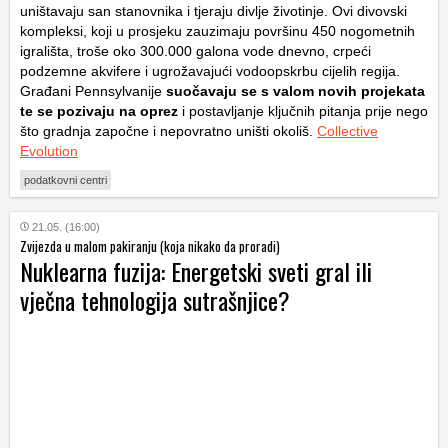
uništavaju san stanovnika i tjeraju divlje životinje. Ovi divovski
kompleksi, koji u prosjeku zauzimaju površinu 450 nogometnih
igrališta, troše oko 300.000 galona vode dnevno, crpeći
podzemne akvifere i ugrožavajući vodoopskrbu cijelih regija.
Građani Pennsylvanije
suočavaju se s valom novih projekata
te se pozivaju na oprez
i postavljanje ključnih pitanja prije nego
što gradnja započne i nepovratno uništi okoliš.
Collective
Evolution
podatkovni centri
21.05. (16:00)
Zvijezda u malom pakiranju (koja nikako da proradi)
Nuklearna fuzija: Energetski sveti gral ili
vječna tehnologija sutrašnjice?