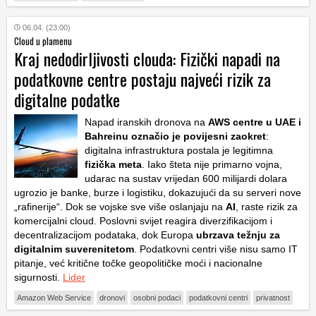
06.04. (23:00)
Cloud u plamenu
Kraj nedodirljivosti clouda: Fizički napadi na
podatkovne centre postaju najveći rizik za
digitalne podatke
Napad iranskih dronova na
AWS centre
u UAE i
Bahreinu označio je povijesni zaokret
:
digitalna infrastruktura postala je legitimna
fizička meta
. Iako šteta nije primarno vojna,
udarac na sustav vrijedan 600 milijardi dolara
ugrozio je banke, burze i logistiku, dokazujući da su serveri nove
„rafinerije“. Dok se vojske sve više oslanjaju na
AI
, raste rizik za
komercijalni cloud. Poslovni svijet reagira diverzifikacijom i
decentralizacijom podataka, dok Europa
ubrzava težnju za
digitalnim suverenitetom
. Podatkovni centri više nisu samo IT
pitanje, već kritične točke geopolitičke moći i nacionalne
sigurnosti.
Lider
Amazon Web Service
dronovi
osobni podaci
podatkovni centri
privatnost