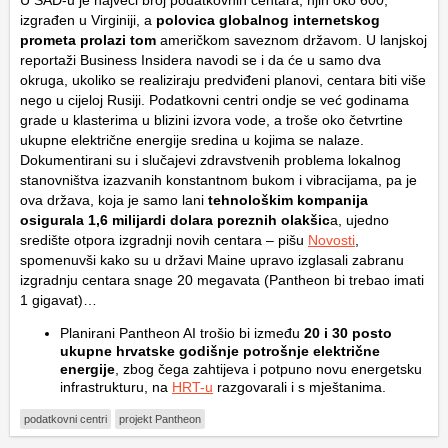
U SAD-u je najveći broj podatkovnih centara, njih oko 600,
izgrađen u Virginiji, a
polovica globalnog internetskog
prometa prolazi tom
američkom saveznom državom. U lanjskoj
reportaži Business Insidera navodi se i da će u samo dva
okruga, ukoliko se realiziraju predviđeni planovi, centara biti više
nego u cijeloj Rusiji. Podatkovni centri ondje se već godinama
grade u klasterima u blizini izvora vode, a troše oko četvrtine
ukupne električne energije sredina u kojima se nalaze.
Dokumentirani su i slučajevi zdravstvenih problema lokalnog
stanovništva izazvanih konstantnom bukom i vibracijama, pa je
ova država, koja je samo lani
tehnološkim kompanija
osigurala 1,6 milijardi dolara poreznih olakšic
a, ujedno
središte otpora izgradnji novih centara – pišu
Novosti
,
spomenuvši kako su u državi Maine upravo izglasali zabranu
izgradnju centara snage 20 megavata (Pantheon bi trebao imati
1 gigavat)…
Planirani Pantheon AI trošio bi između
20 i 30 posto
ukupne hrvatske godišnje potrošnje električne
energije
, zbog čega zahtijeva i potpuno novu energetsku
infrastrukturu, na
HRT-u
razgovarali i s mještanima.
podatkovni centri
projekt Pantheon