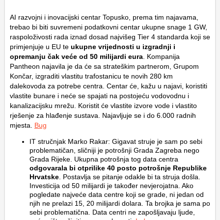
AI razvojni i inovacijski centar Topusko, prema tim najavama,
trebao bi biti suvremeni podatkovni centar ukupne snage 1 GW,
raspoloživosti rada iznad dosad najvišeg Tier 4 standarda koji se
primjenjuje u EU te
ukupne vrijednosti u izgradnji i
opremanju čak veće od 50 milijardi eura
. Kompanija
Pantheon najavila je da će sa strateškim partnerom, Grupom
Končar, izgraditi vlastitu trafostanicu te novih 280 km
dalekovoda za potrebe centra. Centar će, kažu u najavi, koristiti
vlastite bunare i neće se spajati na postojeću vodovodnu i
kanalizacijsku mrežu. Koristit će vlastite izvore vode i vlastito
rješenje za hlađenje sustava. Najavljuje se i do 6.000 radnih
mjesta.
Bug
IT stručnjak Marko Rakar: Gigavat struje je sam po sebi
problematičan, sličniji je potrošnji Grada Zagreba nego
Grada Rijeke. Ukupna potrošnja tog data centra
odgovarala bi otprilike 40 posto potrošnje Republike
Hrvatske
. Postavlja se pitanje odakle bi ta struja došla.
Investicija od 50 milijardi je također nevjerojatna. Ako
pogledate najveće data centre koji se grade, ni jedan od
njih ne prelazi 15, 20 milijardi dolara. Ta brojka je sama po
sebi problematična. Data centri ne zapošljavaju ljude,