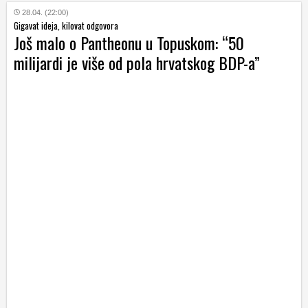
28.04. (22:00)
Gigavat ideja, kilovat odgovora
Još malo o Pantheonu u Topuskom: “50
milijardi je više od pola hrvatskog BDP-a”