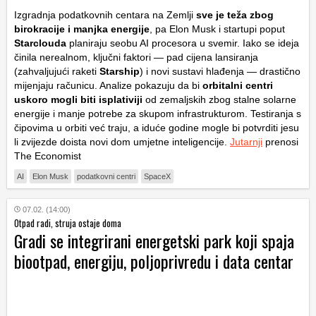
Izgradnja podatkovnih centara na Zemlji
sve je teža zbog
birokracije i manjka energije
, pa Elon Musk i startupi poput
Starclouda
planiraju seobu AI procesora u svemir. Iako se ideja
činila nerealnom, ključni faktori — pad cijena lansiranja
(zahvaljujući raketi
Starship
) i novi sustavi hlađenja — drastično
mijenjaju računicu. Analize pokazuju da bi
orbitalni centri
uskoro mogli biti isplativiji
od zemaljskih zbog stalne solarne
energije i manje potrebe za skupom infrastrukturom. Testiranja s
čipovima u orbiti već traju, a iduće godine mogle bi potvrditi jesu
li zvijezde doista novi dom umjetne inteligencije.
Jutarnji
prenosi
The Economist
AI
Elon Musk
podatkovni centri
SpaceX
07.02. (14:00)
Otpad radi, struja ostaje doma
Gradi se integrirani energetski park koji spaja
biootpad, energiju, poljoprivredu i data centar