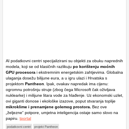
AI podatkovni centri specijalizirani su objekti za obuku naprednih
modela, koji se od klasičnih razlikuju
po korištenju moćnih
GPU procesora
i ekstremnim energetskim zahtjevima. Globalna
ulaganja dosežu bilijune eura, a u igru ulazi i Hrvatska s
projektom
Pantheon
. Ipak, ovakav napredak ima cijenu:
ogromnu potrošnju struje (zbog čega Microsoft čak oživljava
nuklearke) i milijune litara vode za hlađenje. Uz ekonomski uzlet,
ovi giganti donose i ekološke izazove, poput stvaranja toplije
mikroklime i prenamjene golemog prostora.
Bez ove
„željezne“ potpore, umjetna inteligencija ostaje samo slovo na
papiru.
tportal
podatkovni centri
projekt Pantheon