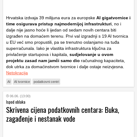
Hrvatska izdvaja 39 milijuna eura za europske
AI gigatvornice i
time osigurava pristup najmodernijoj infrastrukturi
, no i
dalje nije jasno hoće li ijedan od sedam novih centara biti
izgrađen na domaćem terenu. Prvi val izgradnji s 19 AI tvornica
u EU već smo propustili, pa se trenutno oslanjamo na tuđa
superračunala. Iako je vlastita infrastruktura ključna za
privlačenje startupova i kapitala,
sudjelovanje u ovom
projektu zasad nam jamči samo dio
računalnog kapaciteta,
dok utrka za domaćinstvom tvornice i dalje ostaje neizvjesna.
Netokracija
AI
AI tvornice
podatkovni centri
06.06. (13:00)
Ispod oblaka
Skrivena cijena podatkovnih centara: Buka,
zagađenje i nestanak vode