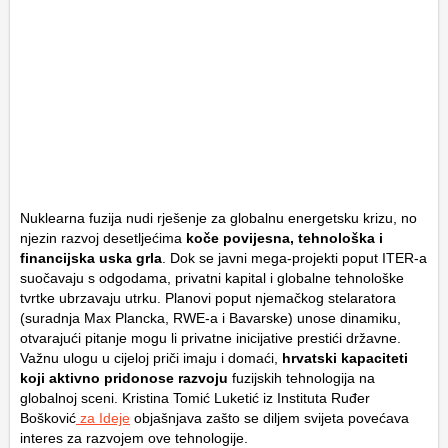
Nuklearna fuzija nudi rješenje za globalnu energetsku krizu, no
njezin razvoj desetljećima
koče povijesna, tehnološka i
financijska uska grla
. Dok se javni mega-projekti poput ITER-a
suočavaju s odgodama, privatni kapital i globalne tehnološke
tvrtke ubrzavaju utrku. Planovi poput njemačkog stelaratora
(suradnja Max Plancka, RWE-a i Bavarske) unose dinamiku,
otvarajući pitanje mogu li privatne inicijative prestići državne.
Važnu ulogu u cijeloj priči imaju i domaći,
hrvatski kapaciteti
koji aktivno pridonose razvoju
fuzijskih tehnologija na
globalnoj sceni. Kristina Tomić Luketić iz Instituta Ruđer
Bošković
za Ideje
objašnjava zašto se diljem svijeta povećava
interes za razvojem ove tehnologije.