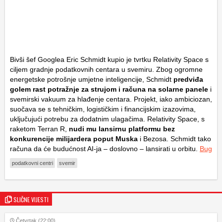
Bivši šef Googlea Eric Schmidt kupio je tvrtku Relativity Space s
ciljem gradnje podatkovnih centara u svemiru. Zbog ogromne
energetske potrošnje umjetne inteligencije, Schmidt
predviđa
golem rast potražnje za strujom i računa na solarne panele
i
svemirski vakuum za hlađenje centara. Projekt, iako ambiciozan,
suočava se s tehničkim, logističkim i financijskim izazovima,
uključujući potrebu za dodatnim ulagačima. Relativity Space, s
raketom Terran R,
nudi mu lansirnu platformu bez
konkurencije milijardera poput Muska
i Bezosa. Schmidt tako
računa da će budućnost AI-ja – doslovno – lansirati u orbitu.
Bug
podatkovni centri
svemir
SLIČNE VIJESTI
Četvrtak (22:00)