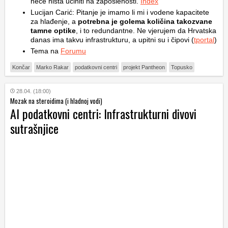
neće ništa učiniti na zaposlenosti.
Index
Lucijan Carić: Pitanje je imamo li mi i vodene kapacitete
za hlađenje, a
potrebna je golema količina takozvane
tamne optike
, i to redundantne. Ne vjerujem da Hrvatska
danas ima takvu infrastrukturu, a upitni su i čipovi (
tportal
)
Tema na
Forumu
Končar
Marko Rakar
podatkovni centri
projekt Pantheon
Topusko
28.04. (18:00)
Mozak na steroidima (i hladnoj vodi)
AI podatkovni centri: Infrastrukturni divovi
sutrašnjice