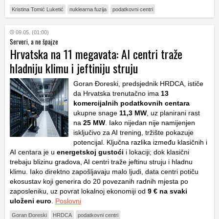
Kristina Tomić Luketić
nuklearna fuzija
podatkovni centri
09.05. (01:00)
Serveri, a ne špajze
Hrvatska na 11 megavata: AI centri traže
hladniju klimu i jeftiniju struju
Goran Đoreski, predsjednik HRDCA, ističe
da Hrvatska trenutačno ima
13
komercijalnih podatkovnih centara
ukupne snage
11,3 MW
, uz planirani rast
na
25 MW
. Iako nijedan nije namijenjen
isključivo za AI trening, tržište pokazuje
potencijal. Ključna razlika između klasičnih i
AI centara je u
energetskoj gustoći
i lokaciji; dok klasični
trebaju blizinu gradova, AI centri traže jeftinu struju i hladnu
klimu. Iako direktno zapošljavaju malo ljudi, data centri potiču
ekosustav koji generira do 20 povezanih radnih mjesta po
zaposleniku, uz povrat lokalnoj ekonomiji od
9 € na svaki
uloženi euro
.
Poslovni
Goran Đoreski
HRDCA
podatkovni centri