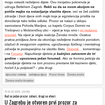
mogu ostaviti neželjeno dijete. Ovu inicijativu pokrenula je
udruga Betlehem Zagreb.
Rekli su da se ovom akcijom ne
potiče majke na ostavljanje vlastite djece
, već se želi zaštititi
zdravlje i život djece onih majki koje je egzistencija prisilila na
donošenje tako teške odluke. Prozor se nalazi u sklopu
samostana Pohoda Marijina, uz kapelu Corpus Domini na
Trešnjevci u Mošćeničkoj ulici – vijest je koju smo i
mi nedavno
prenijeli
. Na vijest je stigla reakcija Ženske mreže:
Ovakva
praksa prisiljava žene da okončaju neželjene trudnoće porodom,
izlažući ih nesigurnim uvjetima, ugrožavanju fizičkog i mentalnog
zdravlja te postupanjima na vlastitu štetu.
Dnevnik
… komentiraju
i na
Forumu
:
Napuštanje djeteta je
kažnjivo zatvorom do tri
godine
– upozorava jedan forumaš
.
Ako se formira peticija da
ostavljanje djeteta na tom prozoru prestane biti kazneno djelo,
hoćeš li ju potpisati?
– pita drugi.
djeca bez roditelja
neželjena djeca
Prozor života
Ženska mreža
Ženska mreža Hrvatske
02.02.2025. (23:00)
Kad se jedan prozor zatvori, drugi se otvori
U Zagrebu je otvoren prvi prozor za