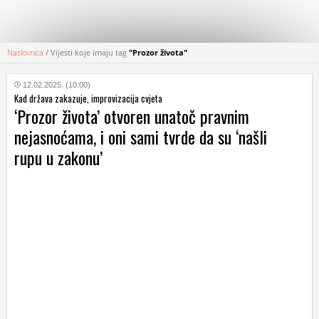
Naslovnica
/
Vijesti koje imaju tag
"Prozor života"
KATEGORIJE
12.02.2025. (10:00)
Kad država zakazuje, improvizacija cvjeta
HRVATSKI
‘Prozor života’ otvoren unatoč pravnim
WEB
nejasnoćama, i oni sami tvrde da su ‘našli
rupu u zakonu’