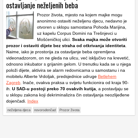
ostavljanje neželjenih beba
Prozor života, mjesto na kojem majke mogu
anonimno ostaviti neželjenu djecu, nedavno je
otvoren u sklopu samostana Pohoda Marijina,
uz kapelu Corpus Domini na Trešnjevci u
Mošćeničkoj ulici.
Svaka majka može otvoriti
prozor i ostaviti dijete bez straha od otkrivanja identiteta
.
Naime, iako je prostorija za ostavljanje beba opremljena
videonadzorom, on ne gleda na ulicu, već isključivo na krevetić,
odnosno inkubator s grijanim gelom. U trenutku kada se u njega
položi dijete, aktivira se alarm redovnicama u samostanu i na
mobitelu Alberte Vrdoljak, predsjednice udruge
Betlehem
Zagreb
. Inače, ovakva praksa u svijetu funkcionira od kraja 90-
ih.
U SAD-u postoji preko 70 ovakvih kutija
, a postavljaju se
u sklopu zakona koji dekriminalizira čin ostavljanja neozlijeđene
dojenčadi.
Index
neželjena djeca
novorođenčad
Prozor života