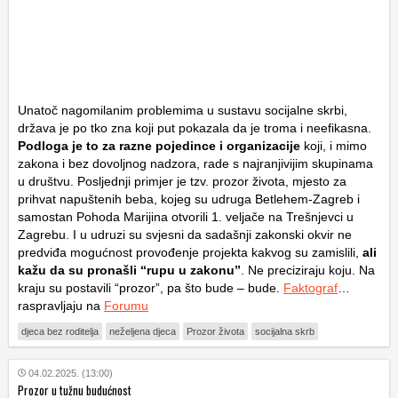
Unatoč nagomilanim problemima u sustavu socijalne skrbi,
država je po tko zna koji put pokazala da je troma i neefikasna.
Podloga je to za razne pojedince i organizacije
koji, i mimo
zakona i bez dovoljnog nadzora, rade s najranjivijim skupinama
u društvu. Posljednji primjer je tzv. prozor života, mjesto za
prihvat napuštenih beba, kojeg su udruga Betlehem-Zagreb i
samostan Pohoda Marijina otvorili 1. veljače na Trešnjevci u
Zagrebu. I u udruzi su svjesni da sadašnji zakonski okvir ne
predviđa mogućnost provođenje projekta kakvog su zamislili,
ali
kažu da su pronašli “rupu u zakonu”
. Ne preciziraju koju. Na
kraju su postavili “prozor”, pa što bude – bude.
Faktograf
…
raspravljaju na
Forumu
djeca bez roditelja
neželjena djeca
Prozor života
socijalna skrb
04.02.2025. (13:00)
Prozor u tužnu budućnost