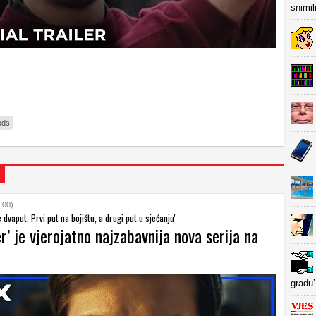
snimil
ods
:00)
e dvaput. Prvi put na bojištu, a drugi put u sjećanju'
r’ je vjerojatno najzabavnija nova serija na
gradu’