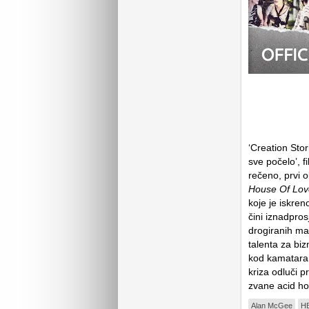
‘Creation Sto
sve počelo’, fi
rečeno, prvi 
House Of Love
koje je iskren
čini iznadpros
drogiranih man
talenta za biz
kod kamatara 
kriza odluči p
zvane acid h
Alan McGee
H