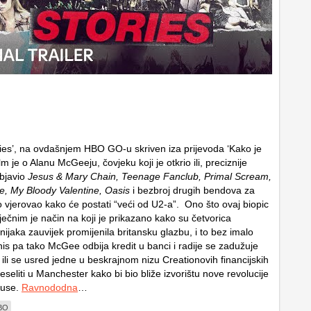
ries’, na ovdašnjem HBO GO-u skriven iza prijevoda ‘Kako je
lm je o Alanu McGeeju, čovjeku koji je otkrio ili, preciznije
objavio
Jesus & Mary Chain, Teenage Fanclub, Primal Scream,
, My Bloody Valentine, Oasis
i bezbroj drugih bendova za
o vjerovao kako će postati “veći od U2-a”. Ono što ovaj biopic
ječnim je način na koji je prikazano kako su četvorica
ijaka zauvijek promijenila britansku glazbu, i to bez imalo
nis pa tako McGee odbija kredit u banci i radije se zadužuje
ili se usred jedne u beskrajnom nizu Creationovih financijskih
reseliti u Manchester kako bi bio bliže izvorištu nove revolucije
ouse.
Ravnododna
…
BO