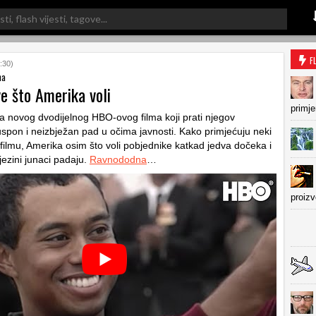
F
:30)
na
e što Amerika voli
primje
 novog dvodijelnog HBO-ovog filma koji prati njegov
uspon i neizbježan pad u očima javnosti. Kako primjećuju neki
 filmu, Amerika osim što voli pobjednike katkad jedva dočeka i
jezini junaci padaju.
Ravnododna
…
proiz