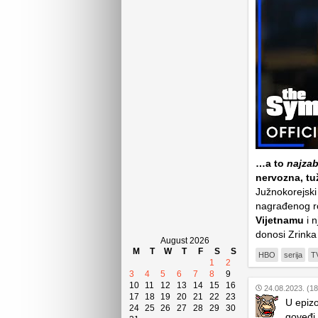
…a to
najzab
nervozna, tu
Južnokorejski
nagrađenog r
Vijetnamu
i n
donosi Zrinka
August 2026
M
T
W
T
F
S
S
HBO
serija
TV
1
2
3
4
5
6
7
8
9
10
11
12
13
14
15
16
24.08.2023. (18
17
18
19
20
21
22
23
U epiz
24
25
26
27
28
29
30
goveđi