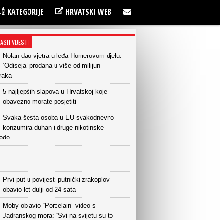
KATEGORIJE
HRVATSKI WEB
LASH VIJESTI
Nolan dao vjetra u leđa Homerovom djelu:
‘Odiseja’ prodana u više od milijun
raka
5 najljepših slapova u Hrvatskoj koje
obavezno morate posjetiti
Svaka šesta osoba u EU svakodnevno
konzumira duhan i druge nikotinske
vode
Prvi put u povijesti putnički zrakoplov
obavio let dulji od 24 sata
Moby objavio “Porcelain” video s
Jadranskog mora: “Svi na svijetu su to