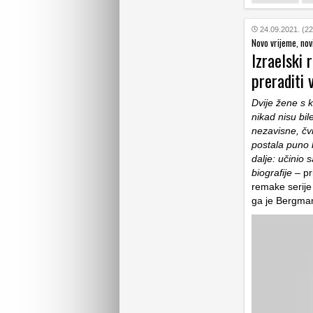
24.09.2021. (22
Novo vrijeme, nov
Izraelski 
preraditi
Dvije žene s 
nikad nisu bil
nezavisne, čvr
postala puno 
dalje: učinio
biografije
– pr
remake serije
ga je Bergman