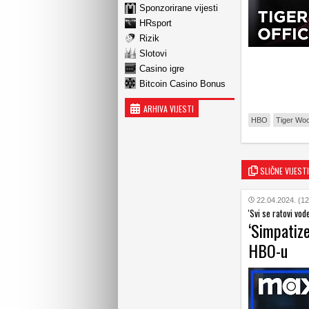
Sponzorirane vijesti
HRsport
Rizik
Slotovi
Casino igre
Bitcoin Casino Bonus
ARHIVA VIJESTI
HBO
Tiger Wo
SLIČNE VIJESTI
22.04.2024. (12
'Svi se ratovi vod
‘Simpatize
HBO-u