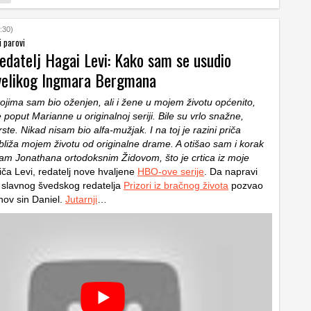
:30)
i parovi
redatelj Hagai Levi: Kako sam se usudio
 velikog Ingmara Bergmana
kojima sam bio oženjen, ali i žene u mojem životu općenito,
e poput Marianne u originalnoj seriji. Bile su vrlo snažne,
ste. Nikad nisam bio alfa-mužjak. I na toj je razini priča
bliža mojem životu od originalne drame. A otišao sam i korak
 sam Jonathana ortodoksnim Židovom, što je crtica iz moje
iča Levi, redatelj nove hvaljene
HBO-ove serije
. Da napravi
 slavnog švedskog redatelja
Prizori iz bračnog života
pozvao
ov sin Daniel.
Jutarnji
…