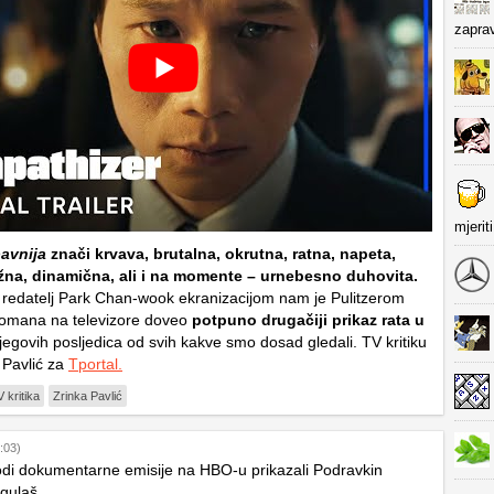
zapra
mjerit
avnija
znači krvava, brutalna, okrutna, ratna, napeta,
žna, dinamična, ali i na momente – urnebesno duhovita.
 redatelj Park Chan-wook ekranizacijom nam je Pulitzerom
omana na televizore doveo
potpuno drugačiji prikaz rata u
jegovih posljedica od svih kakve smo dosad gledali. TV kritiku
 Pavlić za
Tportal.
 kritika
Zrinka Pavlić
:03)
odi dokumentarne emisije na HBO-u prikazali Podravkin
 gulaš