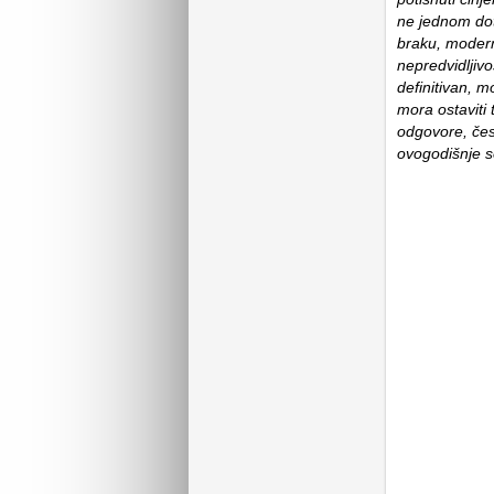
ne jednom doti
braku, moderni
nepredvidljivos
definitivan, m
mora ostaviti 
odgovore, čest
ovogodišnje s