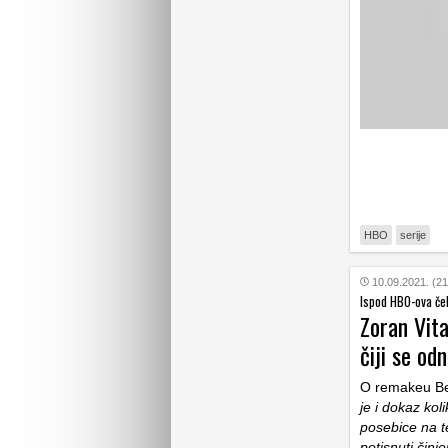
HBO
serije
10.09.2021. (21
Ispod HBO-ova če
Zoran Vita
čiji se od
O remakeu Ber
je i dokaz ko
posebice na t
potisnuti činje