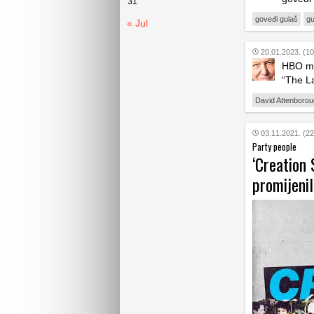
31
goveđi gulaš
gu
« Jul
20.01.2023. (10
HBO mož
“The La
David Attenboro
03.11.2021. (22
Party people
‘Creation 
promijenil