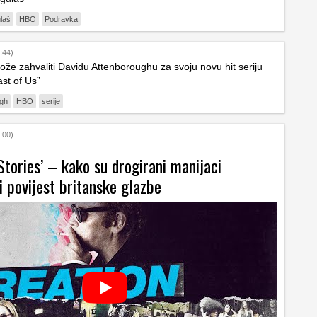
laš
HBO
Podravka
:44)
e zahvaliti Davidu Attenboroughu za svoju novu hit seriju
st of Us”
ugh
HBO
serije
:00)
Stories’ – kako su drogirani manijaci
i povijest britanske glazbe