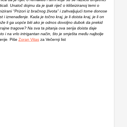
cali. Unatoč dojmu da je ipak riječ o klišeiziranoj temi o
zirani “Prizori iz bračnog života” i zahvaljujući tome donose
t i iznenađenje. Kada je točno kraj, je li doista kraj, je li on
ože li ga uopće biti ako je odnos dovoljno dubok da prekid
trajne tragove? Na sva ta pitanja ova serija doista daje
o i na vrlo intrigantan način, što je smješta među najbolje
erije.
Piše
Zoran Vitas
za Večernji list