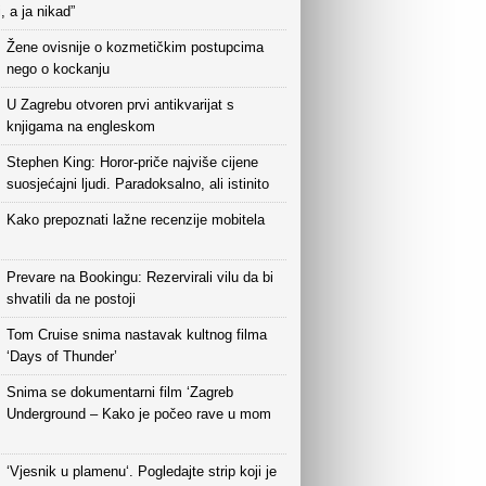
i, a ja nikad”
Žene ovisnije o kozmetičkim postupcima
nego o kockanju
U Zagrebu otvoren prvi antikvarijat s
knjigama na engleskom
Stephen King: Horor-priče najviše cijene
suosjećajni ljudi. Paradoksalno, ali istinito
Kako prepoznati lažne recenzije mobitela
Prevare na Bookingu: Rezervirali vilu da bi
shvatili da ne postoji
Tom Cruise snima nastavak kultnog filma
‘Days of Thunder’
Snima se dokumentarni film ‘Zagreb
Underground – Kako je počeo rave u mom
‘Vjesnik u plamenu‘. Pogledajte strip koji je