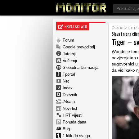
Search
for:
HRVATSKI WEB
20.01.2021. (21
Slava i njena cije
Tiger – sv
Forum
Google prevoditelj
Woods je tema
Jutarnji
nevjerojatan 
Večernji
sugovornici u
Slobodna Dalmacija
da vidi kako n
Tportal
Net
Index
Dnevnik
24sata
Novi list
HRT vijesti
Ponuda dana
Bug
1 klik do svega