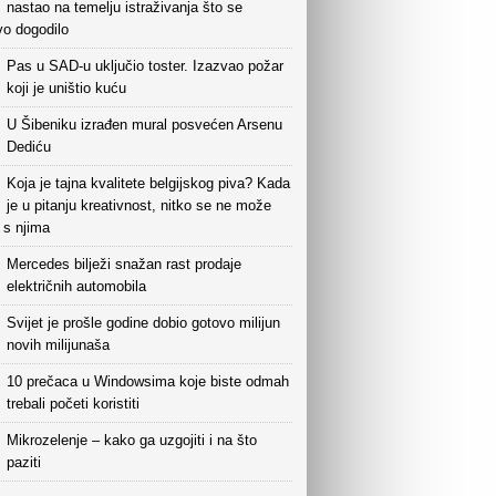
nastao na temelju istraživanja što se
vo dogodilo
Pas u SAD-u uključio toster. Izazvao požar
koji je uništio kuću
U Šibeniku izrađen mural posvećen Arsenu
Dediću
Koja je tajna kvalitete belgijskog piva? Kada
je u pitanju kreativnost, nitko se ne može
i s njima
Mercedes bilježi snažan rast prodaje
električnih automobila
Svijet je prošle godine dobio gotovo milijun
novih milijunaša
10 prečaca u Windowsima koje biste odmah
trebali početi koristiti
Mikrozelenje – kako ga uzgojiti i na što
paziti